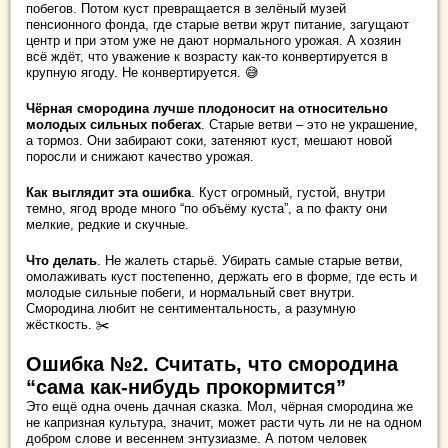
побегов. Потом куст превращается в зелёный музей
пенсионного фонда, где старые ветви жрут питание, загущают
центр и при этом уже не дают нормального урожая. А хозяин
всё ждёт, что уважение к возрасту как-то конвертируется в
крупную ягоду. Не конвертируется. 😅
Чёрная смородина лучше плодоносит на относительно
молодых сильных побегах
. Старые ветви – это не украшение,
а тормоз. Они забирают соки, затеняют куст, мешают новой
поросли и снижают качество урожая.
Как выглядит эта ошибка
. Куст огромный, густой, внутри
темно, ягод вроде много “по объёму куста”, а по факту они
мелкие, редкие и скучные.
Что делать
. Не жалеть старьё. Убирать самые старые ветви,
омолаживать куст постепенно, держать его в форме, где есть и
молодые сильные побеги, и нормальный свет внутри.
Смородина любит не сентиментальность, а разумную
жёсткость. ✂️
Ошибка №2. Считать, что смородина
“сама как-нибудь прокормится”
Это ещё одна очень дачная сказка. Мол, чёрная смородина же
не капризная культура, значит, может расти чуть ли не на одном
добром слове и весеннем энтузиазме. А потом человек