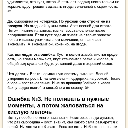
удивляется, что куст, который пять лет подряд никто толком не
кормил, вдруг решил выдавать ягоды величиной с скромность.
🌱
Да, смородина не истеричка. Но
урожай она строит не из
воздуха
. На ягоды ей нужны силы. Азот весной для старта.
Потом питание на завязь, налив, восстановление после
плодоношения. Если куст годами живёт на старых запасах
почвы и вашем уважительном молчании, он начинает
экономить. А экономит он, конечно, на ягоде.
Как выглядит эта ошибка
. Куст в целом живой, листья вроде
есть, но ягоды мельчают, вкус становится резче и кислее, а
общий вид куста как будто уставший даже в хороший сезон.
Что делать
. Вести нормальную систему питания. Весной –
умеренно на рост. В начале лета – поддержка на урожай. После
сбора – восстановление. И не по принципу “сейчас я кааак
бахну ведро всего”, а спокойно и по сезону. 😄
Ошибка №3. Не поливать в нужные
моменты, а потом жаловаться на
кислую мелочь
Вот тут особенно много наивности. Некоторые люди думают,
что раз смородина – куст, значит, она как-то сама разберётся с
водой. Ну дожди же бывают. Роса же есть. Небо же не совсем