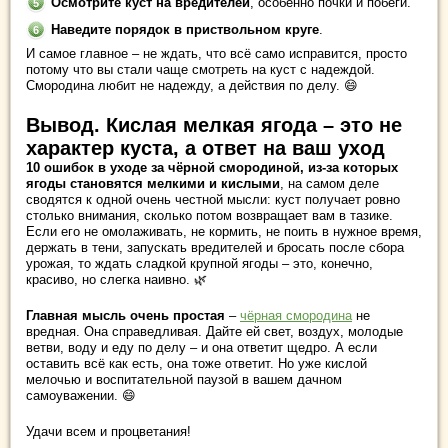
Осмотрите куст на вредителей
, особенно почки и побеги.
Наведите порядок в приствольном круге
.
И самое главное – не ждать, что всё само исправится, просто
потому что вы стали чаще смотреть на куст с надеждой.
Смородина любит не надежду, а действия по делу. 😄
Вывод. Кислая мелкая ягода – это не
характер куста, а ответ на ваш уход
10 ошибок в уходе за чёрной смородиной, из-за которых
ягоды становятся мелкими и кислыми
, на самом деле
сводятся к одной очень честной мысли: куст получает ровно
столько внимания, сколько потом возвращает вам в тазике.
Если его не омолаживать, не кормить, не поить в нужное время,
держать в тени, запускать вредителей и бросать после сбора
урожая, то ждать сладкой крупной ягоды – это, конечно,
красиво, но слегка наивно. 🌿
Главная мысль очень простая
–
чёрная смородина
не
вредная. Она справедливая. Дайте ей свет, воздух, молодые
ветви, воду и еду по делу – и она ответит щедро. А если
оставить всё как есть, она тоже ответит. Но уже кислой
мелочью и воспитательной паузой в вашем дачном
самоуважении. 😄
Удачи всем и процветания!