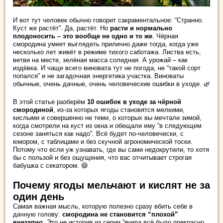
И вот тут человек обычно говорит сакраментальное: “Странно.
Куст же растёт”. Да, растёт. Но
расти и нормально
плодоносить – это вообще не одно и то же
. Чёрная
смородина умеет выглядеть прилично даже тогда, когда уже
несколько лет живёт в режиме тихого саботажа. Листва есть,
ветви на месте, зелёная масса солидная. А урожай – как
издёвка. И чаще всего виновата тут не погода, не “такой сорт
попался” и не загадочная энергетика участка. Виноваты
обычные, очень дачные, очень человеческие ошибки в уходе. 🌿
В этой статье разберём
10 ошибок в уходе за чёрной
смородиной
, из-за которых ягоды становятся мелкими,
кислыми и совершенно не теми, о которых вы мечтали зимой,
когда смотрели на куст из окна и обещали ему “в следующем
сезоне заняться как надо”. Всё будет по-человечески, с
юмором, с таблицами и без скучной агрономической тоски.
Потому что если уж узнавать, где вы сами недокрутили, то хотя
бы с пользой и без ощущения, что вас отчитывает строгая
бабушка с секатором. 😄
Почему ягоды мельчают и кислят не за
один день
Самая важная мысль, которую полезно сразу вбить себе в
дачную голову:
смородина не становится “плохой”
внезапно
. Это не история из серии “вчера всё было прекрасно,