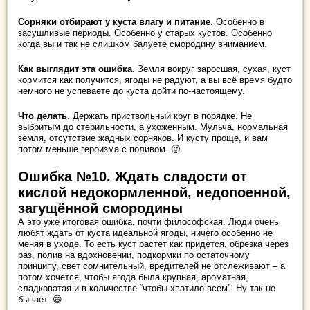
Сорняки отбирают у куста влагу и питание
. Особенно в
засушливые периоды. Особенно у старых кустов. Особенно
когда вы и так не слишком балуете смородину вниманием.
Как выглядит эта ошибка
. Земля вокруг заросшая, сухая, куст
кормится как получится, ягоды не радуют, а вы всё время будто
немного не успеваете до куста дойти по-настоящему.
Что делать
. Держать приствольный круг в порядке. Не
выбритым до стерильности, а ухоженным. Мульча, нормальная
земля, отсутствие жадных сорняков. И кусту проще, и вам
потом меньше героизма с поливом. 🙂
Ошибка №10. Ждать сладости от
кислой недокормленной, недопоенной,
загущённой смородины
А это уже итоговая ошибка, почти философская. Люди очень
любят ждать от куста идеальной ягоды, ничего особенно не
меняя в уходе. То есть куст растёт как придётся, обрезка через
раз, полив на вдохновении, подкормки по остаточному
принципу, свет сомнительный, вредителей не отслеживают – а
потом хочется, чтобы ягода была крупная, ароматная,
сладковатая и в количестве “чтобы хватило всем”. Ну так не
бывает. 😄