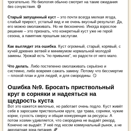
трогательно. Но биология обычно смотрит на такие ожидания
без сочувствия. 😅
Старый запущенный куст
– это почти всегда мелкая ягода,
слабый прирост, усталый вид и не очень вкусный результат. Да,
его можно омолаживать. Но не бесконечно. Иногда взрослое
решение – это признать, что конкретный куст уже не герой
сезона, а памятник прошлым заслугам.
Как выглядит эта ошибка
. Куст огромный, старый, корявый, с
кучей древних ветвей и минимумом нормальной молодой
замены. Урожай есть “по привычке”, но радости от него мало.
Что делать
. Либо постепенно омолаживать серьёзно и
системно, либо вовремя сажать замену. Потому что бессмертие
– плохой план и для людей, и для смородины. 😏
Ошибка №9. Бросать приствольный
круг в сорняки и надеяться на
щедрость куста
Вот это кажется мелочью, но работает очень подло. Куст живёт
себе в заросшем приствольном круге, где трава, сорняки, чужие
корни, сухость сверху и общая конкуренция за ресурсы. А
потом хозяин удивляется, что смородина не выдаёт рекорд.
Конечно не выдаёт. У неё под носом коммунальный рынок, а не
аккуратная зона питания. 🌾