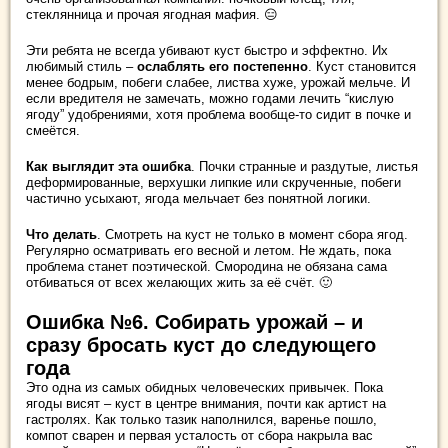
стеклянница и прочая ягодная мафия. 😑
Эти ребята не всегда убивают куст быстро и эффектно. Их
любимый стиль –
ослаблять его постепенно
. Куст становится
менее бодрым, побеги слабее, листва хуже, урожай мельче. И
если вредителя не замечать, можно годами лечить “кислую
ягоду” удобрениями, хотя проблема вообще-то сидит в почке и
смеётся.
Как выглядит эта ошибка
. Почки странные и раздутые, листья
деформированные, верхушки липкие или скрученные, побеги
частично усыхают, ягода мельчает без понятной логики.
Что делать
. Смотреть на куст не только в момент сбора ягод.
Регулярно осматривать его весной и летом. Не ждать, пока
проблема станет поэтической. Смородина не обязана сама
отбиваться от всех желающих жить за её счёт. 🙂
Ошибка №6. Собирать урожай – и
сразу бросать куст до следующего
года
Это одна из самых обидных человеческих привычек. Пока
ягоды висят – куст в центре внимания, почти как артист на
гастролях. Как только тазик наполнился, варенье пошло,
компот сварен и первая усталость от сбора накрыла вас