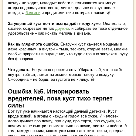
воздух не ходит, молодые побеги вытягиваются как могут,
ягоды недополучают света, листья дольше сохнут после
дождя, а
болезни
и вредители тихо потирают лапки. 🌿
Загущённый куст почти всегда даёт ягоду хуже
. Она мельче,
кислее, созревает не так
дружно
, и собирать её тоже отдельное
удовольствие – как искать мелочь в диване.
Как выглядит эта ошибка
. Снаружи куст кажется мощным и
даже красивым, а внутри – тьма, теснота, старые ветви, мелкие
слабые приросты и ощущение, что туда страшно запускать руку
без фонарика.
Что делать
. Регулярно прореживать. Убирать всё, что растёт
внутрь, трётся, лежит на земле, мешает свету и воздуху.
Смородина – не борщ, ей густота не к лицу. 😄
Ошибка №5. Игнорировать
вредителей, пока куст тихо теряет
силы
Вот тут уже начинается настоящий дачный детектив. Куст
вроде живой, а ягоды с каждым годом всё хуже. И человек
долго думает про почву, про луну, про сорта, про судьбу, но
почему-то не смотрит внимательно на почки, листья и побеги. А
там, между прочим, может уже много лет жить тихая, вредная,
очень организованная компания: почковый клещ, тля,