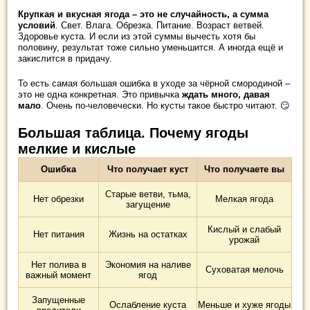
Крупкая и вкусная ягода – это не случайность, а сумма
условий
. Свет. Влага. Обрезка. Питание. Возраст ветвей.
Здоровье куста. И если из этой суммы вычесть хотя бы
половину, результат тоже сильно уменьшится. А иногда ещё и
закислится в придачу.
То есть самая большая ошибка в уходе за чёрной смородиной –
это не одна конкретная. Это привычка
ждать много, давая
мало
. Очень по-человечески. Но кусты такое быстро читают. 😏
Большая таблица. Почему ягоды
мелкие и кислые
Ошибка
Что получает куст
Что получаете вы
Старые ветви, тьма,
Нет обрезки
Мелкая ягода
загущение
Кислый и слабый
Нет питания
Жизнь на остатках
урожай
Нет полива в
Экономия на наливе
Суховатая мелочь
важный момент
ягод
Запущенные
Ослабление куста
Меньше и хуже ягоды