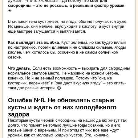
думает: “Что-то кисловаты”. Да потому что
свет для
смородины – это не роскошь, а реальный фактор урожая
.
☀️
В сильной тени куст живёт, но ягоды обычно получаются хуже.
Их меньше, они мельче, вкус уходит в кислоту, а куст внутри
ещё быстрее загущается и вытягивается.
Как выглядит эта ошибка
. Куст зелёный, но как будто вялый
по настроению, побеги длинные и не слишком сильные, ягоды
кислее, чем хотелось бы, особенно в не самом солнечном
сезоне.
Что делать
. Если есть возможность – выбирать для смородины
нормальное светлое место. Не жаровню на южном бетоне,
конечно. Но и не вечный полумрак. Потому что “она же
кустарник, переживёт” и “она даст вкусную ягоду” – это опять-
таки две разные истории. 😄
Ошибка №8. Не обновлять старые
кусты и ждать от них молодёжного
задора
Некоторые кусты чёрной смородины на наших дачах живут так
долго, что помнят не только лучшие годы хозяина, но и его
первые банки с вареньем. И при этом от них всё ещё ждут
урожай, как от молодых бодрых кустов. Это, конечно,