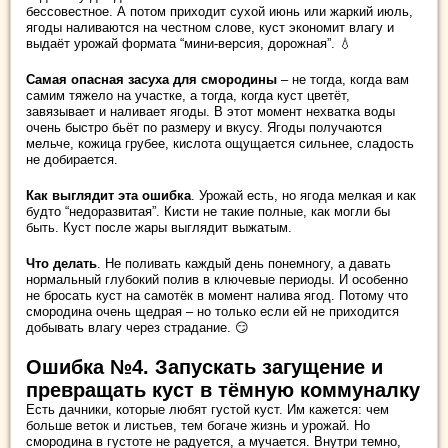
бессовестное. А потом приходит сухой июнь или жаркий июль,
ягоды наливаются на честном слове, куст экономит влагу и
выдаёт урожай формата “мини-версия, дорожная”. 💧
Самая опасная засуха для смородины
– не тогда, когда вам
самим тяжело на участке, а тогда, когда куст цветёт,
завязывает и наливает ягоды. В этот момент нехватка воды
очень быстро бьёт по размеру и вкусу. Ягоды получаются
мельче, кожица грубее, кислота ощущается сильнее, сладость
не добирается.
Как выглядит эта ошибка
. Урожай есть, но ягода мелкая и как
будто “недоразвитая”. Кисти не такие полные, как могли бы
быть. Куст после жары выглядит выжатым.
Что делать
. Не поливать каждый день понемногу, а давать
нормальный глубокий полив в ключевые периоды. И особенно
не бросать куст на самотёк в момент налива ягод. Потому что
смородина очень щедрая – но только если ей не приходится
добывать влагу через страдание. 😏
Ошибка №4. Запускать загущение и
превращать куст в тёмную коммуналку
Есть дачники, которые любят густой куст. Им кажется: чем
больше веток и листьев, тем богаче жизнь и урожай. Но
смородина в густоте не радуется, а мучается. Внутри темно,