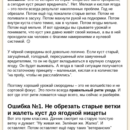
а сегодня куст решил вредничать”. Нет. Мелкая и кислая ягода
– это почти всегда результат накопленных проблем. Год не
обрезали. Потом ещё год пожалели старые ветки. Потом не
поливали в засуху. Потом махнули рукой на подкормки. Потом
внутри куста стало темно, как в чулане. Потом ягоды мельче.
Потом ещё мельче. И вот однажды вы срываете урожай и
понимаете, что куст уже давно живёт своей жизнью, а вы в ней
проходили как человек с благими намерениями и нулевой
системой. 😏
У чёрной смородины всё довольно логично. Если куст старый,
загущённый, голодный, пересушенный или замученный
вредителями, то он не будет вкладываться в крупную сладкую
ягоду. Он будет выживать. А ягода в такой ситуации получается
по остаточному принципу – маленькая, кислая и в количестве
“на пробу, чтобы не расслаблялись”.
Поэтому хороший урожай смородины – это не волшебство и не
сортовой фокус. Это почти всегда
правильный ритм ухода
. И
вот где этот ритм ломается чаще всего, мы сейчас и разберём.
Ошибка №1. Не обрезать старые ветки
и жалеть куст до ягодной нищеты
Вот это прям классика. Дачник смотрит на старую толстую
ветку и думает: “Ну живая же. Зелёная же. Жалко”. И
оставляет. Потом оставляет ещё пару таких “ветеранских”