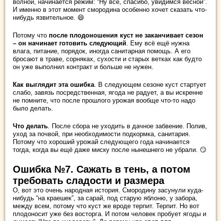
волной, начинается режим: “Ну всё, спасибо, увидимся весной”.
И именно в этот момент смородина особенно хочет сказать что-
нибудь язвительное. 😄
Потому что
после плодоношения куст не заканчивает сезон
– он начинает готовить следующий
. Ему всё ещё нужна
влага, питание, порядок, иногда санитарная помощь. А его
бросают в траве, сорняках, сухости и старых ветках как будто
он уже выполнил контракт и больше не нужен.
Как выглядит эта ошибка
. В следующем сезоне куст стартует
слабо, завязь посредственная, ягода не радует, а вы искренне
не помните, что после прошлого урожая вообще что-то надо
было делать.
Что делать
. После сбора не уходить в дачное забвение. Полив,
уход за почвой, при необходимости подкормка, санитария.
Потому что хороший урожай следующего года начинается
тогда, когда вы ещё даже миску после нынешнего не убрали. 😏
Ошибка №7. Сажать в тень, а потом
требовать сладости и размера
О, вот это очень народная история. Смородину засунули куда-
нибудь “на краешек”, за сарай, под старую яблоню, у забора,
между всем, потому что куст же вроде терпит. Терпит. Но вот
плодоносит уже без восторга. И потом человек пробует ягоды и