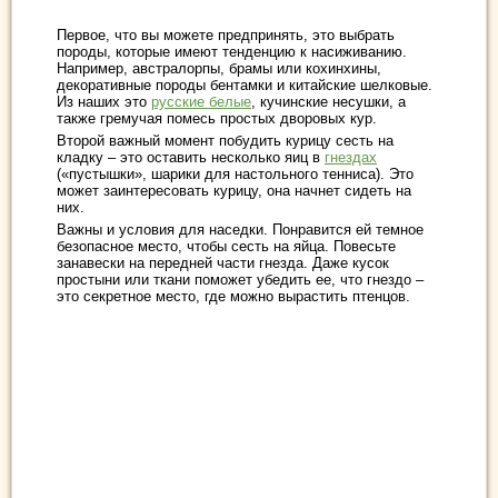
Первое, что вы можете предпринять, это выбрать
породы, которые имеют тенденцию к насиживанию.
Например, австралорпы, брамы или кохинхины,
декоративные породы бентамки и китайские шелковые.
Из наших это
русские белые
, кучинские несушки, а
также гремучая помесь простых дворовых кур.
Второй важный момент побудить курицу сесть на
кладку – это оставить несколько яиц в
гнездах
(«пустышки», шарики для настольного тенниса). Это
может заинтересовать курицу, она начнет сидеть на
них.
Важны и условия для наседки. Понравится ей темное
безопасное место, чтобы сесть на яйца. Повесьте
занавески на передней части гнезда. Даже кусок
простыни или ткани поможет убедить ее, что гнездо –
это секретное место, где можно вырастить птенцов.