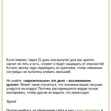
Если повезет, через 21 день она вылупит для вас цыплят,
научит их пить и есть, согреет и будет защищать от опасностей.
Кстати, квочку надо переводить из курятника, чтобы «бешеные
сестрицы» не пытались клевать малышей.
Но знайте,
«заразительное» это дело – высиживание
цыплят
. Может такое случиться, что половина ваших несушек
усядутся на кладку! Поэтому рассидевшуюся мадам лучше
изолировать, чтобы другие не видели, что происходит.
Удачи!
Подписывайтесь на обновления сайта и наш
канал «Курочка»
в