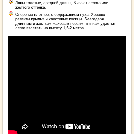
Лапы толстые, средней длины, бывают серого или
желтого оттенка.
Оперение плотное, с содержанием пуха. Хорошо
развиты крылья и хвостовые косицы. Благодаря
длинным и жестким маховым перьям птичкам удается
легко взлетать на высоту 1,5-2 метра.