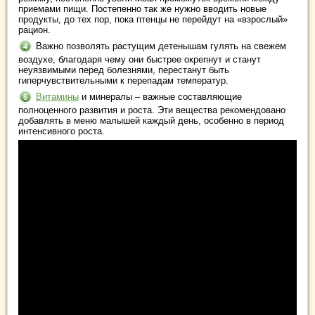
приемами пищи. Постепенно так же нужно вводить новые
продукты, до тех пор, пока птенцы не перейдут на «взрослый»
рацион.
Важно позволять растущим детенышам гулять на свежем
воздухе, благодаря чему они быстрее окрепнут и станут
неуязвимыми перед болезнями, перестанут быть
гиперчувствительными к перепадам температур.
Витамины
и минералы – важные составляющие
полноценного развития и роста. Эти вещества рекомендовано
добавлять в меню малышей каждый день, особенно в период
интенсивного роста.