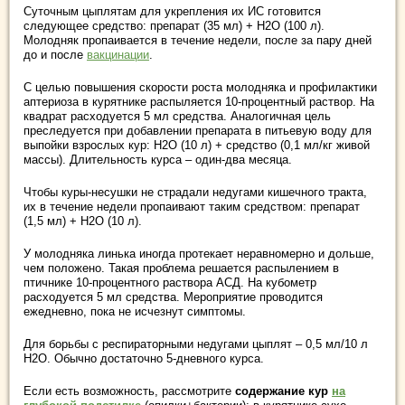
Суточным цыплятам для укрепления их ИС готовится
следующее средство: препарат (35 мл) + Н2О (100 л).
Молодняк пропаивается в течение недели, после за пару дней
до и после
вакцинации
.
С целью повышения скорости роста молодняка и профилактики
аптериоза в курятнике распыляется 10-процентный раствор. На
квадрат расходуется 5 мл средства. Аналогичная цель
преследуется при добавлении препарата в питьевую воду для
выпойки взрослых кур: Н2О (10 л) + средство (0,1 мл/кг живой
массы). Длительность курса – один-два месяца.
Чтобы куры-несушки не страдали недугами кишечного тракта,
их в течение недели пропаивают таким средством: препарат
(1,5 мл) + Н2О (10 л).
У молодняка линька иногда протекает неравномерно и дольше,
чем положено. Такая проблема решается распылением в
птичнике 10-процентного раствора АСД. На кубометр
расходуется 5 мл средства. Мероприятие проводится
ежедневно, пока не исчезнут симптомы.
Для борьбы с респираторными недугами цыплят – 0,5 мл/10 л
Н2О. Обычно достаточно 5-дневного курса.
Если есть возможность, рассмотрите
содержание кур
на