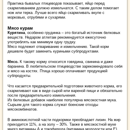
Практика бывалых птицеводов показывает, яйцо перед
скармливанием должно измельчатся. С таким делом помогает
нож или терка. Лучше всего яйцо скармливать вкупе с
морковью, отрубями и сухарями.
Мясо курам
Курятина
, особенно грудинка – это богатый источник белковых
веществ. Недаром атлетам рекомендуется ежесуточно
употреблять как минимум одну грудку.
Мясо подлежит отвариванию и измельчению. Такой корм
дешевле будет заменить куриными субпродуктами.
Мясо.
К такому корму относится говядина, свинина и даже
баранина. В любительском птицеводстве зарекомендовало себя
и мясо на костях. Птица хорошо оплачивает продукцией
субпродукты.
Что касается предварительной подготовки животного корма, его
скармливают как в виде сырой или вареной пищи и обязательно
после предварительного измельчения.
Из белковых добавок наиболее популярна мясокостная мука.
Сырьем для такого корма служат боенские отходы
мясокомбинатов.
В аминокислотной части подкормки преобладает лизин. На жир
приходится 11%, а на золу – 30%. Также в мясокостной муке
много витамины А и токоферола (витамина молодости или Е),