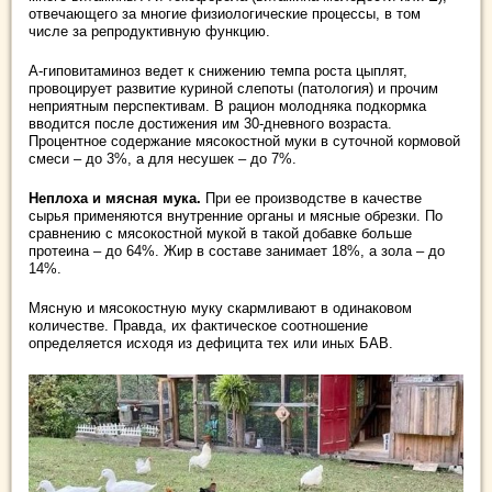
отвечающего за многие физиологические процессы, в том
числе за репродуктивную функцию.
А-гиповитаминоз ведет к снижению темпа роста цыплят,
провоцирует развитие куриной слепоты (патология) и прочим
неприятным перспективам. В рацион молодняка подкормка
вводится после достижения им 30-дневного возраста.
Процентное содержание мясокостной муки в суточной кормовой
смеси – до 3%, а для несушек – до 7%.
Неплоха и мясная мука.
При ее производстве в качестве
сырья применяются внутренние органы и мясные обрезки. По
сравнению с мясокостной мукой в такой добавке больше
протеина – до 64%. Жир в составе занимает 18%, а зола – до
14%.
Мясную и мясокостную муку скармливают в одинаковом
количестве. Правда, их фактическое соотношение
определяется исходя из дефицита тех или иных БАВ.