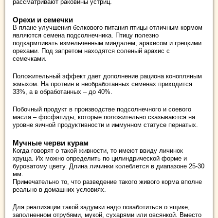
рассматривают раковины устриц.
Орехи и семечки
В плане улучшения белкового питания птицы отличным кормом
являются семена подсолнечника. Птицу полезно
подкармливать измельченным миндалем, арахисом и грецкими
орехами. Под запретом находятся соленый арахис с
семечками.
Положительный эффект дает дополнение рациона конопляным
жмыхом. На протеин в необработанных семенах приходится
33%, а в обработанных – до 40%.
Побочный продукт в производстве подсолнечного и соевого
масла – фосфатиды, которые положительно сказываются на
уровне яичной продуктивности и иммунном статусе пернатых.
Мучные черви курам
Когда говорят о такой живности, то имеют ввиду личинок
хруща. Их можно определить по цилиндрической форме и
буроватому цвету. Длина личинки колеблется в диапазоне 25-30
мм.
Примечательно то, что разведение такого живого корма вполне
реально в домашних условиях.
Для реализации такой задумки надо позаботиться о ящике,
заполненном отрубями, мукой, сухарями или овсянкой. Вместо