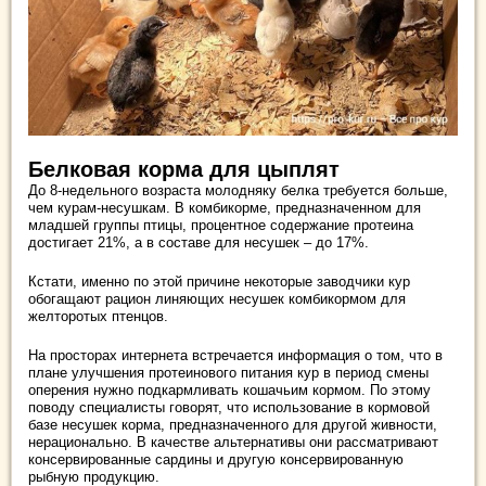
Белковая корма для цыплят
До 8-недельного возраста молодняку белка требуется больше,
чем курам-несушкам. В комбикорме, предназначенном для
младшей группы птицы, процентное содержание протеина
достигает 21%, а в составе для несушек – до 17%.
Кстати, именно по этой причине некоторые заводчики кур
обогащают рацион линяющих несушек комбикормом для
желторотых птенцов.
На просторах интернета встречается информация о том, что в
плане улучшения протеинового питания кур в период смены
оперения нужно подкармливать кошачьим кормом. По этому
поводу специалисты говорят, что использование в кормовой
базе несушек корма, предназначенного для другой живности,
нерационально. В качестве альтернативы они рассматривают
консервированные сардины и другую консервированную
рыбную продукцию.