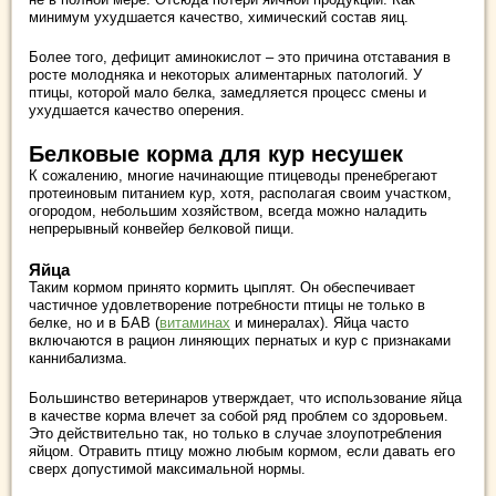
минимум ухудшается качество, химический состав яиц.
Более того, дефицит аминокислот – это причина отставания в
росте молодняка и некоторых алиментарных патологий. У
птицы, которой мало белка, замедляется процесс смены и
ухудшается качество оперения.
Белковые корма для кур несушек
К сожалению, многие начинающие птицеводы пренебрегают
протеиновым питанием кур, хотя, располагая своим участком,
огородом, небольшим хозяйством, всегда можно наладить
непрерывный конвейер белковой пищи.
Яйца
Таким кормом принято кормить цыплят. Он обеспечивает
частичное удовлетворение потребности птицы не только в
белке, но и в БАВ (
витаминах
и минералах). Яйца часто
включаются в рацион линяющих пернатых и кур с признаками
каннибализма.
Большинство ветеринаров утверждает, что использование яйца
в качестве корма влечет за собой ряд проблем со здоровьем.
Это действительно так, но только в случае злоупотребления
яйцом. Отравить птицу можно любым кормом, если давать его
сверх допустимой максимальной нормы.