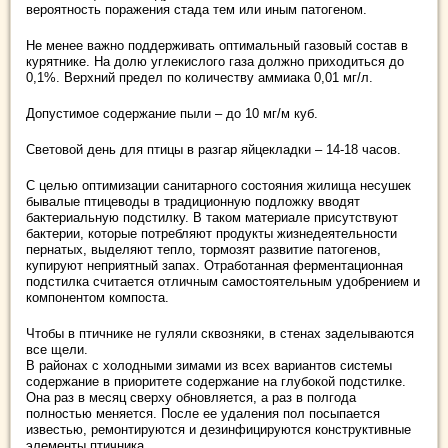
вероятность поражения стада тем или иным патогеном.
Не менее важно поддерживать оптимальный газовый состав в
курятнике. На долю углекислого газа должно приходиться до
0,1%. Верхний предел по количеству аммиака 0,01 мг/л.
Допустимое содержание пыли – до 10 мг/м куб.
Световой день для птицы в разгар яйцекладки – 14-18 часов.
С целью оптимизации санитарного состояния жилища несушек
бывалые птицеводы в традиционную подложку вводят
бактериальную подстилку. В таком материале присутствуют
бактерии, которые потребляют продукты жизнедеятельности
пернатых, выделяют тепло, тормозят развитие патогенов,
купируют неприятный запах. Отработанная ферментационная
подстилка считается отличным самостоятельным удобрением и
компонентом компоста.
Чтобы в птичнике не гуляли сквозняки, в стенах заделываются
все щели.
В районах с холодными зимами из всех вариантов системы
содержание в приоритете содержание на глубокой подстилке.
Она раз в месяц сверху обновляется, а раз в полгода
полностью меняется. После ее удаления пол посыпается
известью, ремонтируются и дезинфицируются конструктивные
элементы птичника.