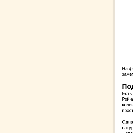
На ф
замет
По
Есть 
Рейн
коли
прос
Одна
нату