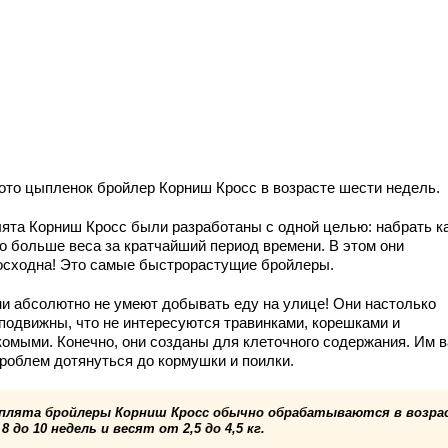
ото цыпленок бройлер Корниш Кросс в возрасте шести недель.
ята Корниш Кросс были разработаны с одной целью: набрать к
о больше веса за кратчайший период времени. В этом они
осходна! Это самые быстрорастущие бройлеры.
ни абсолютно не умеют добывать еду на улице! Они настолько
подвижны, что не интересуются травинками, корешками и
комыми. Конечно, они созданы для клеточного содержания. Им 
проблем дотянуться до кормушки и поилки.
плята бройлеры Корниш Кросс обычно обрабатываются в возра
8 до 10 недель и весят от 2,5 до 4,5 кг.