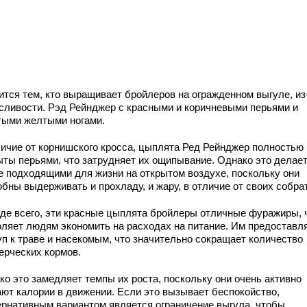
ится тем, кто выращивает бройлеров на огражденном выгуле, из
сливости. Рэд Рейнджер с красными и коричневыми перьями и
тыми желтыми ногами.
личие от корнишского кросса, цыплята Ред Рейнджер полностью
ыты перьями, что затрудняет их ощипывание. Однако это делает
е подходящими для жизни на открытом воздухе, поскольку они
бны выдерживать и прохладу, и жару, в отличие от своих собра
де всего, эти красные цыплята бройлеры отличные фуражиры, 
оляет людям экономить на расходах на питание. Им предоставл
уп к траве и насекомым, что значительно сокращает количество
ерческих кормов.
ко это замедляет темпы их роста, поскольку они очень активно
ают калории в движении. Если это вызывает беспокойство,
ернативным вариантом является ограничение выгула, чтобы