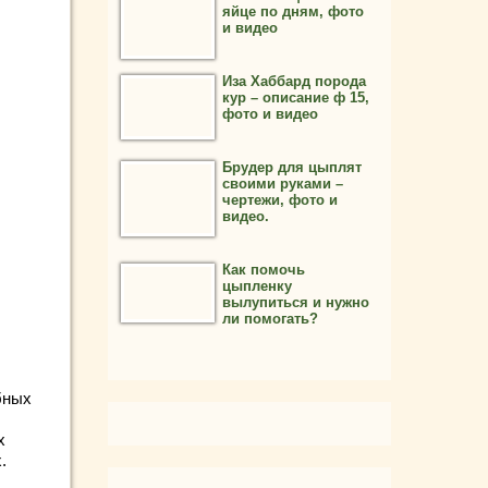
яйце по дням, фото
и видео
Иза Хаббард порода
кур – описание ф 15,
фото и видео
Брудер для цыплят
своими руками –
чертежи, фото и
видео.
Как помочь
цыпленку
вылупиться и нужно
ли помогать?
бных
х
.