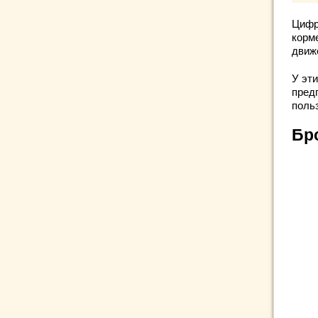
Цифр
корм
движ
У эти
пред
поль
Бр