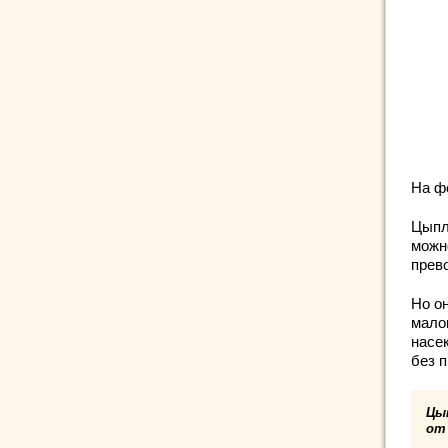
На ф
Цыпл
можн
прев
Но о
мало
насе
без 
Цы
от 