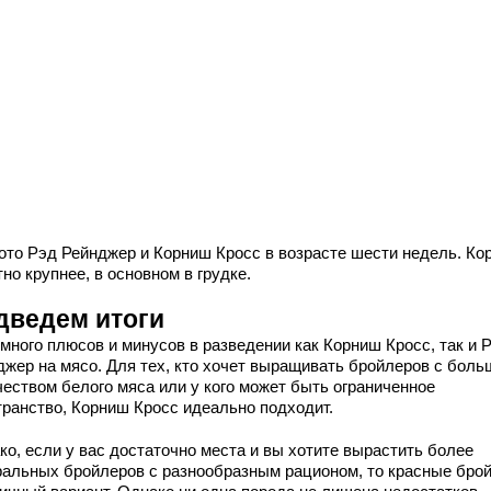
ото Рэд Рейнджер и Корниш Кросс в возрасте шести недель. Ко
но крупнее, в основном в грудке.
дведем итоги
много плюсов и минусов в разведении как Корниш Кросс, так и 
джер на мясо. Для тех, кто хочет выращивать бройлеров с бол
чеством белого мяса или у кого может быть ограниченное
транство, Корниш Кросс идеально подходит.
ко, если у вас достаточно места и вы хотите вырастить более
ральных бройлеров с разнообразным рационом, то красные бро