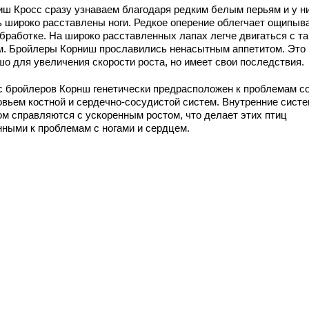
иш Кросс сразу узнаваем благодаря редким белым перьям и у н
ь широко расставлены ноги. Редкое оперение облегчает ощипыв
обработке. На широко расставленных лапах легче двигаться с т
м. Бройлеры Корниш прославились ненасытным аппетитом. Это
шо для увеличения скорости роста, но имеет свои последствия.
с бройлеров Корнш генетически предрасположен к проблемам с
овьем костной и сердечно-сосудистой систем. Внутренние сист
ом справляются с ускоренным ростом, что делает этих птиц
нными к проблемам с ногами и сердцем.