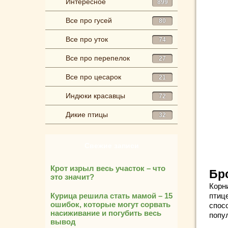
Интересное
899
Все про гусей
80
Все про уток
74
Все про перепелок
27
Все про цесарок
21
Индюки красавцы
72
Дикие птицы
32
Свежие записи
Крот изрыл весь участок – что
Бр
это значит?
Корн
Курица решила стать мамой – 15
птиц
ошибок, которые могут сорвать
спос
насиживание и погубить весь
попу
вывод