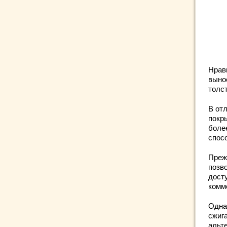
Нрав
выно
толс
В от
покр
боле
спосо
Преж
позв
дост
комм
Одна
сжиг
альт