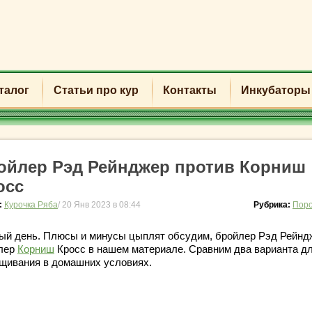
талог
Статьи про кур
Контакты
Инкубаторы
ойлер Рэд Рейнджер против Корниш
осс
:
Курочка Ряба
/ 20 Янв 2023 в 08:44
Рубрика:
Поро
ый день. Плюсы и минусы цыплят обсудим, бройлер Рэд Рейнд
лер
Корниш
Кросс в нашем материале. Сравним два варианта д
щивания в домашних условиях.