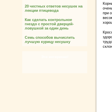
Корн
20 честных ответов несушек на
очен
лекции птицевода
при 
весо
Как сделать контрольное
хоро
гнездо с простой дверцей-
ловушкой за один день
Крос
здор
Семь способов вычислить
лучшую курицу несушку
труд
скло
Это интересно!