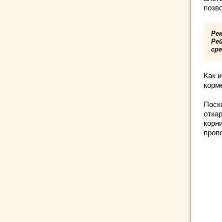
позв
Ре
Рей
сре
Как и
корме
Поск
отка
корн
проп