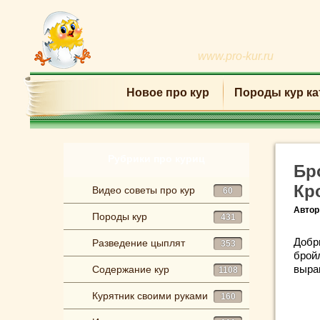
www.pro-kur.ru
Новое про кур
Породы кур ка
Рубрики про куриц
Бр
Кр
Видео советы про кур
60
Автор
Породы кур
431
Добр
Разведение цыплят
353
брой
выра
Содержание кур
1108
Курятник своими руками
160