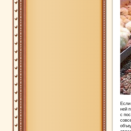
Если 
ней 
с по
совс
объе