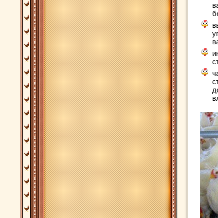
в
б
в
у
в
и
с
ч
с
д
в