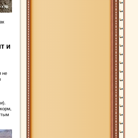
ак
т и
и не
в
и).
корм,
утым