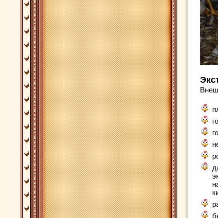
Экс
Внеш
п
г
г
н
р
д
э
н
к
р
б