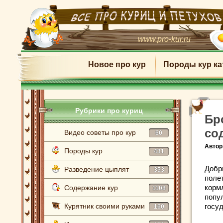
www.pro-kur.ru
Новое про кур
Породы кур ка
Рубрики про куриц
Бр
со
Видео советы про кур
60
Автор
Породы кур
431
Добр
Разведение цыплят
353
поле
корм
Содержание кур
1108
попу
Курятник своими руками
госу
160