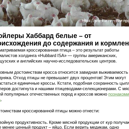
ойлеры Хаббард белые – от
оисхождения до содержания и кормле
матриваемая кроссированная птица – это результат работы
иалистов холдинга «Hubbard ISA» — группы американских,
цузских и английских научно-исследовательских центров.
новным достоинствам кросса относится завидная выживаемость
дняка. Отход птицы не превышает двух процентов! Этим могут
астаться единичные кроссы. Кстати, подобная сохранность цып
леров достигнута и нашими птицеводами-селекционерами. С мя
ей популярных отечественных пород и кроссов можно
познакоми
ь
.
стоинствам кроссированной птицы можно отнести:
войную продуктивность. Кроме мясной продукции от кур получа
е менее ценный продукт – яйцо. Если верить медикам, одно