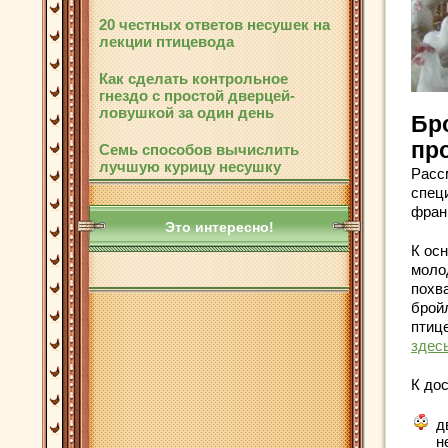
20 честных ответов несушек на
лекции птицевода
Как сделать контрольное
гнездо с простой дверцей-
ловушкой за один день
Бр
пр
Семь способов вычислить
лучшую курицу несушку
Расс
спец
фран
Это интересно!
К ос
моло
похв
брой
птиц
здес
К до
д
н