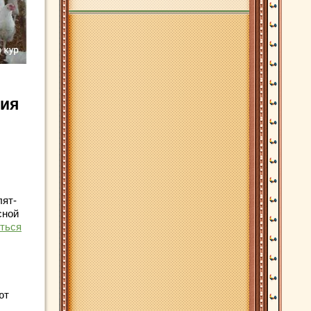
ния
лят-
сной
ться
ют