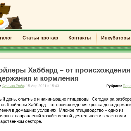
талог
Статьи про кур
Контакты
Инкубаторы
ойлеры Хаббард – от происхождения
держания и кормления
:
Курочка Ряба
/ 15 Апр 2021 в 15:43
Рубрика:
Поро
ый день, опытные и начинающие птицеводы. Сегодня ра разбор
тов бройлеры Хаббард – от происхождения кросса до содержани
ления в домашних условиях. Мясное птицеводство – одно из
лярных направлений хозяйственной деятельности в частном и
дарственном секторе.