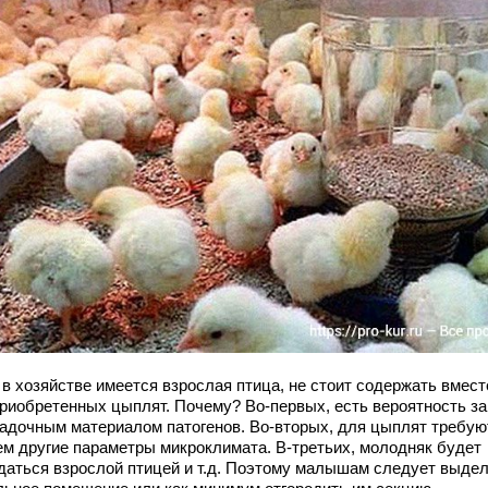
в хозяйстве имеется взрослая птица, не стоит содержать вмест
приобретенных цыплят. Почему? Во-первых, есть вероятность за
садочным материалом патогенов. Во-вторых, для цыплят требую
ем другие параметры микроклимата. В-третьих, молодняк будет
даться взрослой птицей и т.д. Поэтому малышам следует выде