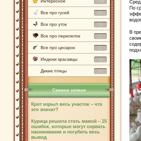
Интересное
899
Сред
По с
Все про гусей
80
эффе
водо
Все про уток
74
В пр
Все про перепелок
27
свои
соде
Все про цесарок
21
подх
Индюки красавцы
72
Дикие птицы
32
Свежие записи
Крот изрыл весь участок – что
это значит?
Курица решила стать мамой – 15
ошибок, которые могут сорвать
насиживание и погубить весь
вывод