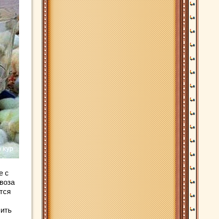
е с
воза
тся
лить