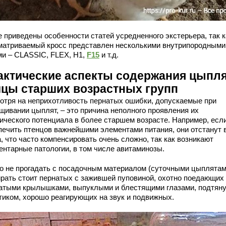
 приведены особенности статей усредненного экстерьера, так к
матриваемый кросс представлен несколькими внутрипородными
ми – CLASSIC, FLEX, H1,
F15
и т.д.
актические аспекты содержания цыпля
ицы старших возрастных групп
отря на неприхотливость пернатых ошибки, допускаемые при
щивании цыплят, – это причина неполного проявления их
тического потенциала в более старшем возрасте. Например, есл
печить птенцов важнейшими элементами питания, они отстанут 
, что часто компенсировать очень сложно, так как возникают
ентарные патологии, в том числе авитаминозы.
о не прогадать с посадочным материалом (суточными цыплятам
рать стоит пернатых с зажившей пуповиной, охотно поедающих 
атыми крылышками, выпуклыми и блестящими глазами, подтян
тиком, хорошо реагирующих на звук и подвижных.