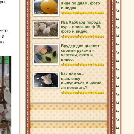
ры.
яйце по дням, фото
и видео
Иза Хаббард порода
кур – описание ф 15,
и-то
фото и видео
 и
шо
Брудер для цыплят
своими руками –
чертежи, фото и
видео.
Как помочь
цыпленку
вылупиться и нужно
ли помогать?