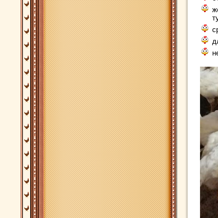
ж
т
с
д
н