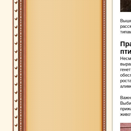
Выше
расс
типа
Пр
пт
Несм
выра
гене
обес
роста
алим
Важн
Выби
приж
живо