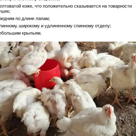
елтоватой коже, что положительно сказывается на товарности
ушек;
редним по длине лапам;
линному, широкому и удлиненному спинному отделу;
ебольшим крыльям.