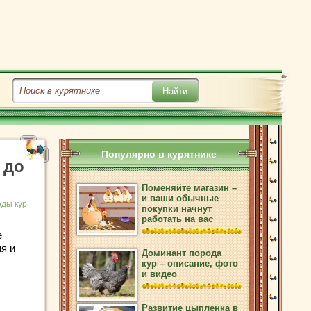
Популярно в курятнике
 до
Поменяйте магазин –
и ваши обычные
ды кур
покупки начнут
работать на вас
е
я и
Доминант порода
кур – описание, фото
и видео
Развитие цыпленка в