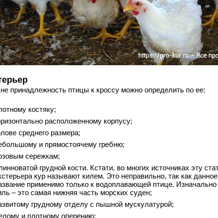
терьер
не принадлежность птицы к кроссу можно определить по ее:
лотному костяку;
оризонтально расположенному корпусу;
олове среднего размера;
ебольшому и прямостоячему гребню;
озовым сережкам;
линноватой грудной кости. Кстати, во многих источниках эту ста
кстерьера кур называют килем. Это неправильно, так как данное
азвание применимо только к водоплавающей птице. Изначально
иль – это самая нижняя часть морских суден;
азвитому грудному отделу с пышной мускулатурой;
елому и плотному оперению;