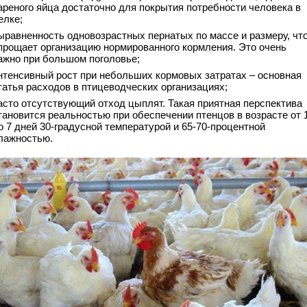
ареного яйца достаточно для покрытия потребности человека в
елке;
ыравненность одновозрастных пернатых по массе и размеру, чт
прощает организацию нормированного кормления. Это очень
ажно при большом поголовье;
нтенсивный рост при небольших кормовых затратах – основная
татья расходов в птицеводческих организациях;
асто отсутствующий отход цыплят. Такая приятная перспектива
тановится реальностью при обеспечении птенцов в возрасте от 
о 7 дней 30-градусной температурой и 65-70-процентной
лажностью.