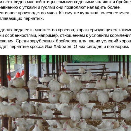
и всех видов мясной птицы самыми ходовыми являются бройле
равнению с утками и гусями они позволяют наладить более
ктивное производство мяса. К тому же курятина полезнее мяса
плавающих пернатых.
еделах вида есть множество кроссов, характеризующихся каким
ми особенностями, например, отношением к условиям кормления
ржания. Среди зарубежных бройлеров для наших условий хоро
одят пернатые кросса Иза Хаббард. О них сегодня и поговорим.