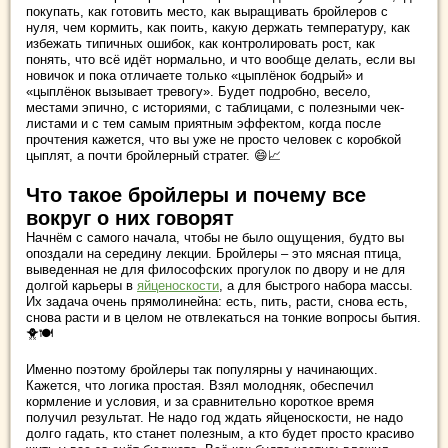
покупать, как готовить место, как выращивать бройлеров с
нуля, чем кормить, как поить, какую держать температуру, как
избежать типичных ошибок, как контролировать рост, как
понять, что всё идёт нормально, и что вообще делать, если вы
новичок и пока отличаете только «цыплёнок бодрый» и
«цыплёнок вызывает тревогу». Будет подробно, весело,
местами эпично, с историями, с таблицами, с полезными чек-
листами и с тем самым приятным эффектом, когда после
прочтения кажется, что вы уже не просто человек с коробкой
цыплят, а почти бройлерный стратег. 😄📈
Что такое бройлеры и почему все
вокруг о них говорят
Начнём с самого начала, чтобы не было ощущения, будто вы
опоздали на середину лекции. Бройлеры – это мясная птица,
выведенная не для философских прогулок по двору и не для
долгой карьеры в
яйценоскости
, а для быстрого набора массы.
Их задача очень прямолинейна: есть, пить, расти, снова есть,
снова расти и в целом не отвлекаться на тонкие вопросы бытия.
🐥🍽️
Именно поэтому бройлеры так популярны у начинающих.
Кажется, что логика простая. Взял молодняк, обеспечил
кормление и условия, и за сравнительно короткое время
получил результат. Не надо год ждать яйценоскости, не надо
долго гадать, кто станет полезным, а кто будет просто красиво