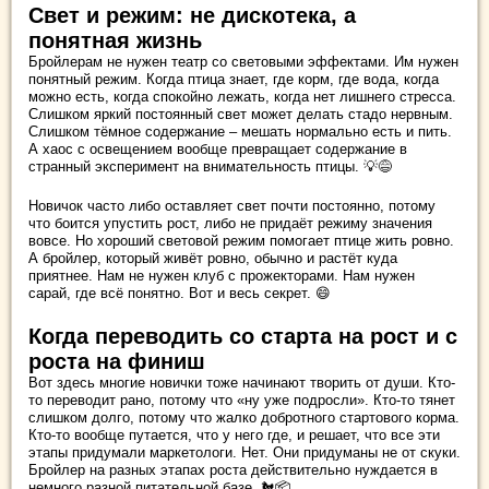
Свет и режим: не дискотека, а
понятная жизнь
Бройлерам не нужен театр со световыми эффектами. Им нужен
понятный режим. Когда птица знает, где корм, где вода, когда
можно есть, когда спокойно лежать, когда нет лишнего стресса.
Слишком яркий постоянный свет может делать стадо нервным.
Слишком тёмное содержание – мешать нормально есть и пить.
А хаос с освещением вообще превращает содержание в
странный эксперимент на внимательность птицы. 💡😅
Новичок часто либо оставляет свет почти постоянно, потому
что боится упустить рост, либо не придаёт режиму значения
вовсе. Но хороший световой режим помогает птице жить ровно.
А бройлер, который живёт ровно, обычно и растёт куда
приятнее. Нам не нужен клуб с прожекторами. Нам нужен
сарай, где всё понятно. Вот и весь секрет. 😄
Когда переводить со старта на рост и с
роста на финиш
Вот здесь многие новички тоже начинают творить от души. Кто-
то переводит рано, потому что «ну уже подросли». Кто-то тянет
слишком долго, потому что жалко добротного стартового корма.
Кто-то вообще путается, что у него где, и решает, что все эти
этапы придумали маркетологи. Нет. Они придуманы не от скуки.
Бройлер на разных этапах роста действительно нуждается в
немного разной питательной базе. 🐔📦