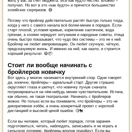
жить у вас за счёт бюджета. Всё как будто честно: вложил –
получил. Но вот в это «как будто» и прячется большинство
хозяйских сюрпризов. 😅
Потому что бройлер действительно растёт быстро только тогда,
когда у него с самого начала всё более-менее в порядке. Если
старт плохой, условия кривые, кормление хаотичное, вода
грязная, а хозяин чередует энтузиазм и народные советы, птица
очень быстро показывает, что чудо без системы – это не к ней.
Бройлер не любит импровизацию. Он любит скучную, чёткую,
предсказуемую жизнь. И именно на ней, как назло, и строится
хороший результат. 😄📦
Стоит ли вообще начинать с
бройлеров новичку
Вот здесь у многих начинается внутренний спор. Одни говорят:
да, конечно, бройлеры – идеальный старт. Другие страшно
округляют глаза и шепчут, что новичку лучше сначала
потренироваться на чём-нибудь менее чувствительном. Истина,
как обычно, не такая театральная. Начинать с бройлеров
можно. Но только если вы понимаете, что бройлеры – это не
декоративное хобби, а очень конкретный проект с короткой
дистанцией и высокой ценой ошибок. 🧐🐔
Если вы человек, который любит порядок, готов заранее
подготовиться, читать, наблюдать, записывать и не играть в
сельскую лотерею, бройлеры вполне подойдут. Если вы