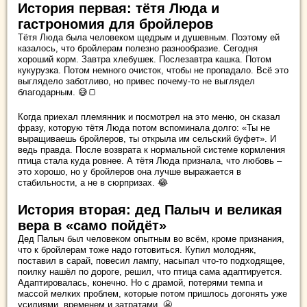
История первая: тётя Люда и
гастрономия для бройлеров
Тётя Люда была человеком щедрым и душевным. Поэтому ей
казалось, что бройлерам полезно разнообразие. Сегодня
хороший корм. Завтра хлебушек. Послезавтра кашка. Потом
кукурузка. Потом немного очисток, чтобы не пропадало. Всё это
выглядело заботливо, но привес почему-то не выглядел
благодарным. 😅🍞
Когда приехал племянник и посмотрел на это меню, он сказал
фразу, которую тётя Люда потом вспоминала долго: «Ты не
выращиваешь бройлеров, ты открыла им сельский буфет». И
ведь правда. После возврата к нормальной системе кормления
птица стала куда ровнее. А тётя Люда признала, что любовь –
это хорошо, но у бройлеров она лучше выражается в
стабильности, а не в сюрпризах. 😂
История вторая: дед Палыч и великая
вера в «само пойдёт»
Дед Палыч был человеком опытным во всём, кроме признания,
что к бройлерам тоже надо готовиться. Купил молодняк,
поставил в сарай, повесил лампу, насыпал что-то подходящее,
поилку нашёл по дороге, решил, что птица сама адаптируется.
Адаптировалась, конечно. Но с драмой, потерями темпа и
массой мелких проблем, которые потом пришлось догонять уже
усилиями, временем и затратами. 😬