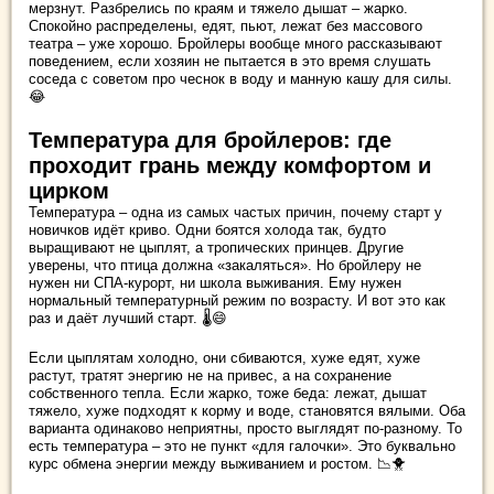
мерзнут. Разбрелись по краям и тяжело дышат – жарко.
Спокойно распределены, едят, пьют, лежат без массового
театра – уже хорошо. Бройлеры вообще много рассказывают
поведением, если хозяин не пытается в это время слушать
соседа с советом про чеснок в воду и манную кашу для силы.
😂
Температура для бройлеров: где
проходит грань между комфортом и
цирком
Температура – одна из самых частых причин, почему старт у
новичков идёт криво. Одни боятся холода так, будто
выращивают не цыплят, а тропических принцев. Другие
уверены, что птица должна «закаляться». Но бройлеру не
нужен ни СПА-курорт, ни школа выживания. Ему нужен
нормальный температурный режим по возрасту. И вот это как
раз и даёт лучший старт. 🌡️😄
Если цыплятам холодно, они сбиваются, хуже едят, хуже
растут, тратят энергию не на привес, а на сохранение
собственного тепла. Если жарко, тоже беда: лежат, дышат
тяжело, хуже подходят к корму и воде, становятся вялыми. Оба
варианта одинаково неприятны, просто выглядят по-разному. То
есть температура – это не пункт «для галочки». Это буквально
курс обмена энергии между выживанием и ростом. 📉🐥