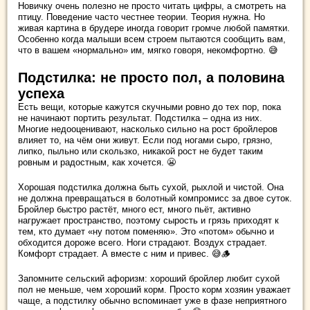
Новичку очень полезно не просто читать цифры, а смотреть на
птицу. Поведение часто честнее теории. Теория нужна. Но
живая картина в брудере иногда говорит громче любой памятки.
Особенно когда малыши всем строем пытаются сообщить вам,
что в вашем «нормально» им, мягко говоря, некомфортно. 😅
Подстилка: не просто пол, а половина
успеха
Есть вещи, которые кажутся скучными ровно до тех пор, пока
не начинают портить результат. Подстилка – одна из них.
Многие недооценивают, насколько сильно на рост бройлеров
влияет то, на чём они живут. Если под ногами сыро, грязно,
липко, пыльно или скользко, никакой рост не будет таким
ровным и радостным, как хочется. 😬
Хорошая подстилка должна быть сухой, рыхлой и чистой. Она
не должна превращаться в болотный компромисс за двое суток.
Бройлер быстро растёт, много ест, много пьёт, активно
нагружает пространство, поэтому сырость и грязь приходят к
тем, кто думает «ну потом поменяю». Это «потом» обычно и
обходится дороже всего. Ноги страдают. Воздух страдает.
Комфорт страдает. А вместе с ним и привес. 😅🪵
Запомните сельский афоризм: хороший бройлер любит сухой
пол не меньше, чем хороший корм. Просто корм хозяин уважает
чаще, а подстилку обычно вспоминает уже в фазе неприятного