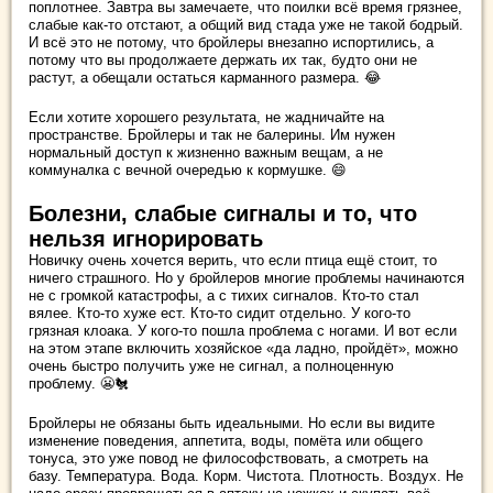
поплотнее. Завтра вы замечаете, что поилки всё время грязнее,
слабые как-то отстают, а общий вид стада уже не такой бодрый.
И всё это не потому, что бройлеры внезапно испортились, а
потому что вы продолжаете держать их так, будто они не
растут, а обещали остаться карманного размера. 😂
Если хотите хорошего результата, не жадничайте на
пространстве. Бройлеры и так не балерины. Им нужен
нормальный доступ к жизненно важным вещам, а не
коммуналка с вечной очередью к кормушке. 😄
Болезни, слабые сигналы и то, что
нельзя игнорировать
Новичку очень хочется верить, что если птица ещё стоит, то
ничего страшного. Но у бройлеров многие проблемы начинаются
не с громкой катастрофы, а с тихих сигналов. Кто-то стал
вялее. Кто-то хуже ест. Кто-то сидит отдельно. У кого-то
грязная клоака. У кого-то пошла проблема с ногами. И вот если
на этом этапе включить хозяйское «да ладно, пройдёт», можно
очень быстро получить уже не сигнал, а полноценную
проблему. 😬🐔
Бройлеры не обязаны быть идеальными. Но если вы видите
изменение поведения, аппетита, воды, помёта или общего
тонуса, это уже повод не философствовать, а смотреть на
базу. Температура. Вода. Корм. Чистота. Плотность. Воздух. Не