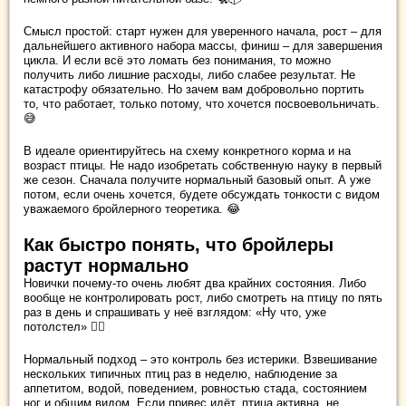
Смысл простой: старт нужен для уверенного начала, рост – для
дальнейшего активного набора массы, финиш – для завершения
цикла. И если всё это ломать без понимания, то можно
получить либо лишние расходы, либо слабее результат. Не
катастрофу обязательно. Но зачем вам добровольно портить
то, что работает, только потому, что хочется посвоевольничать.
😅
В идеале ориентируйтесь на схему конкретного корма и на
возраст птицы. Не надо изобретать собственную науку в первый
же сезон. Сначала получите нормальный базовый опыт. А уже
потом, если очень хочется, будете обсуждать тонкости с видом
уважаемого бройлерного теоретика. 😂
Как быстро понять, что бройлеры
растут нормально
Новички почему-то очень любят два крайних состояния. Либо
вообще не контролировать рост, либо смотреть на птицу по пять
раз в день и спрашивать у неё взглядом: «Ну что, уже
потолстел» 🤦‍♀️
Нормальный подход – это контроль без истерики. Взвешивание
нескольких типичных птиц раз в неделю, наблюдение за
аппетитом, водой, поведением, ровностью стада, состоянием
ног и общим видом. Если привес идёт, птица активна, не