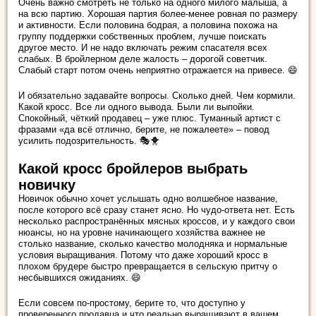
Очень важно смотреть не только на одного милого малыша, а
на всю партию. Хорошая партия более-менее ровная по размеру
и активности. Если половина бодрая, а половина похожа на
группу поддержки собственных проблем, лучше поискать
другое место. И не надо включать режим спасателя всех
слабых. В бройлерном деле жалость – дорогой советчик.
Слабый старт потом очень неприятно отражается на привесе. 😄
И обязательно задавайте вопросы. Сколько дней. Чем кормили.
Какой кросс. Все ли одного вывода. Были ли выпойки.
Спокойный, чёткий продавец – уже плюс. Туманный артист с
фразами «да всё отлично, берите, не пожалеете» – повод
усилить подозрительность. 🎭🐥
Какой кросс бройлеров выбрать
новичку
Новичок обычно хочет услышать одно волшебное название,
после которого всё сразу станет ясно. Но чудо-ответа нет. Есть
несколько распространённых мясных кроссов, и у каждого свои
нюансы, но на уровне начинающего хозяйства важнее не
столько название, сколько качество молодняка и нормальные
условия выращивания. Потому что даже хороший кросс в
плохом брудере быстро превращается в сельскую притчу о
несбывшихся ожиданиях. 😄
Если совсем по-простому, берите то, что доступно у
проверенного продавца и что реально выращивают в вашем