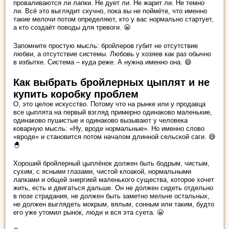
проваливаются ли лапки. Не дует ли. Не жарит ли. Не темно
ли. Всё это выглядит скучно, пока вы не поймёте, что именно
такие мелочи потом определяют, кто у вас нормально стартует,
а кто создаёт поводы для тревоги. 😬
Запомните простую мысль: бройлеров губит не отсутствие
любви, а отсутствие системы. Любовь у хозяев как раз обычно
в избытке. Система – куда реже. А нужна именно она. 😄
Как выбрать бройлерных цыплят и не
купить коробку проблем
О, это целое искусство. Потому что на рынке или у продавца
все цыплята на первый взгляд примерно одинаково маленькие,
одинаково пушистые и одинаково вызывают у человека
коварную мысль: «Ну, вроде нормальные». Но именно слово
«вроде» и становится потом началом длинной сельской саги. 😅
🐣
Хороший бройлерный цыплёнок должен быть бодрым, чистым,
сухим, с ясными глазами, чистой клоакой, нормальными
лапками и общей энергией маленького существа, которое хочет
жить, есть и двигаться дальше. Он не должен сидеть отдельно
в позе страдания, не должен быть заметно мельче остальных,
не должен выглядеть мокрым, вялым, сонным или таким, будто
его уже утомил рынок, люди и вся эта суета. 😬