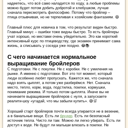
надеетесь, что всё само наладится по ходу, а любые проблемы
можно будет потом добить добротой и хлебушком, лучше
сначала пересмотреть философию. Потому что бройлер –
птица отзывчивая, но не терпеливая к хозяйским фантазиям. 😄
Главный плюс для новичка в том, что результат виден быстро.
Главный минус – ошибки тоже видны быстро. То есть бройлеры
учат хорошо, но местами очень убедительно. Это как короткий
интенсивный курс по птицеводству, где экзамен принимает сама
жизнь, а списывать у соседа уже поздно. 😂📚
С чего начинается нормальное
выращивание бройлеров
С подготовки. Не с покупки. Не с коробки. Не с умиления на
рынке. А именно с подготовки. Вот это тот момент, который
люди особенно любят пропускать. Кажется же, что сначала
надо взять цыплят, а потом уже разберёмся. Нет. Сначала
место, тепло, корм, вода, подстилка, поилки, кормушки,
понимание режима. И только потом цыплята. Иначе вы не
начинаете выращивание бройлеров с нуля, а запускаете
реалити-шоу «угадай, что мы забыли купить». 😅🛒
Хороший старт бройлеров почти всегда упирается не в везение,
а в банальные вещи. Есть ли
брудер
. Есть ли безопасный
источник тепла. Чисто ли там. Можно ли легко убирать. Есть ли
доступ к воде. Не будут ли малыши влезать в поилки. Не