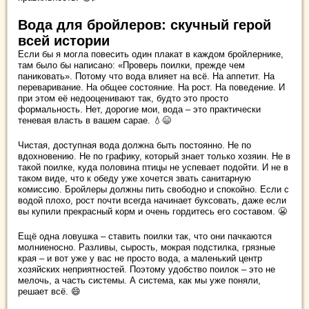
Вода для бройлеров: скучный герой
всей истории
Если бы я могла повесить один плакат в каждом бройлернике,
там было бы написано: «Проверь поилки, прежде чем
паниковать». Потому что вода влияет на всё. На аппетит. На
переваривание. На общее состояние. На рост. На поведение. И
при этом её недооценивают так, будто это просто
формальность. Нет, дорогие мои, вода – это практически
теневая власть в вашем сарае. 💧😄
Чистая, доступная вода должна быть постоянно. Не по
вдохновению. Не по графику, который знает только хозяин. Не в
такой поилке, куда половина птицы не успевает подойти. И не в
таком виде, что к обеду уже хочется звать санитарную
комиссию. Бройлеры должны пить свободно и спокойно. Если с
водой плохо, рост почти всегда начинает буксовать, даже если
вы купили прекрасный корм и очень гордитесь его составом. 😬
Ещё одна ловушка – ставить поилки так, что они пачкаются
молниеносно. Разливы, сырость, мокрая подстилка, грязные
края – и вот уже у вас не просто вода, а маленький центр
хозяйских неприятностей. Поэтому удобство поилок – это не
мелочь, а часть системы. А система, как мы уже поняли,
решает всё. 😄