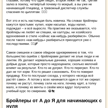
глазами, потому что один пищит, второй лежит не так, третий
залез в поилку, четвёртый почему-то мокрый, а вы уже не
начинающий птицевод, а тревожный диспетчер службы
спасения по цыплятам. 😵‍💫🐥
Вот это и есть настоящая боль новичка. На словах бройлеры
кажутся простыми: купил, корм насыпал, воды налил,
подождал – и всё выросло. На практике же оказывается, что
бройлеры не любят ни спешки, ни халтуры, ни хозяйского
вдохновения в стиле «сейчас как-нибудь разберёмся». Обычно
после такого «как-нибудь» разбираться приходится уже с
последствиями. 🤦‍♀️🌾
Самое смешное и самое обидное одновременно в том, что
большинство ошибок с бройлерами делают не злые люди и не
лентяи. Их делают нормальные дачники, хорошие хозяева и
добрые души, которые просто недооценили, сколько мелочей
влияет на результат. Кто-то не догрел. Кто-то перегрел. Кто-то
дал не тот корм. Кто-то решил сэкономить. Кто-то поверил
продавцу. Кто-то послушал соседа, у которого «всегда всё
растёт само». А потом у всех начинается один и тот же сериал:
почему не растут, почему сели на ноги, почему едят, а толку
мало, и почему из мечты о своём мясе вдруг получился
учебный курс по смирению. 😂🐔
Бройлеры от А до Я для начинающих с
нуля