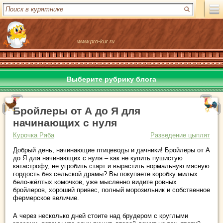
www.pro-kur.ru
Выберите рубрику блога
Бройлеры от А до Я для
начинающих с нуля
Курочка Ряба
Разведение цыплят
Добрый день, начинающие птицеводы и дачники! Бройлеры от А
до Я для начинающих с нуля – как не купить пушистую
катастрофу, не угробить старт и вырастить нормальную мясную
гордость без сельской драмы? Вы покупаете коробку милых
бело-жёлтых комочков, уже мысленно видите ровных
бройлеров, хороший привес, полный морозильник и собственное
фермерское величие.
А через несколько дней стоите над брудером с круглыми