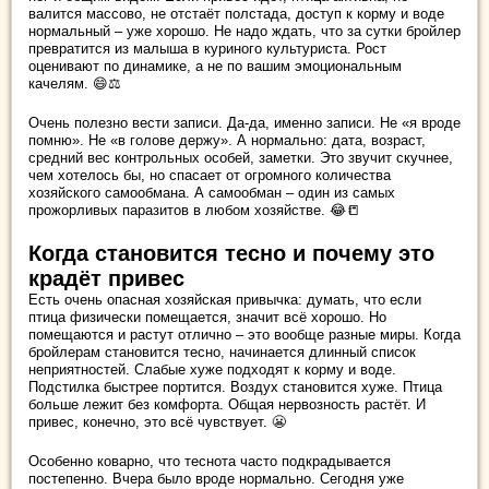
валится массово, не отстаёт полстада, доступ к корму и воде
нормальный – уже хорошо. Не надо ждать, что за сутки бройлер
превратится из малыша в куриного культуриста. Рост
оценивают по динамике, а не по вашим эмоциональным
качелям. 😄⚖️
Очень полезно вести записи. Да-да, именно записи. Не «я вроде
помню». Не «в голове держу». А нормально: дата, возраст,
средний вес контрольных особей, заметки. Это звучит скучнее,
чем хотелось бы, но спасает от огромного количества
хозяйского самообмана. А самообман – один из самых
прожорливых паразитов в любом хозяйстве. 😂📒
Когда становится тесно и почему это
крадёт привес
Есть очень опасная хозяйская привычка: думать, что если
птица физически помещается, значит всё хорошо. Но
помещаются и растут отлично – это вообще разные миры. Когда
бройлерам становится тесно, начинается длинный список
неприятностей. Слабые хуже подходят к корму и воде.
Подстилка быстрее портится. Воздух становится хуже. Птица
больше лежит без комфорта. Общая нервозность растёт. И
привес, конечно, это всё чувствует. 😬
Особенно коварно, что теснота часто подкрадывается
постепенно. Вчера было вроде нормально. Сегодня уже