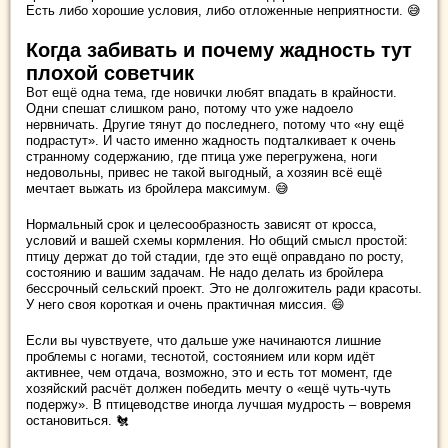
Есть либо хорошие условия, либо отложенные неприятности. 😅
Когда забивать и почему жадность тут
плохой советчик
Вот ещё одна тема, где новички любят впадать в крайности.
Одни спешат слишком рано, потому что уже надоело
нервничать. Другие тянут до последнего, потому что «ну ещё
подрастут». И часто именно жадность подталкивает к очень
странному содержанию, где птица уже перегружена, ноги
недовольны, привес не такой выгодный, а хозяин всё ещё
мечтает выжать из бройлера максимум. 😅
Нормальный срок и целесообразность зависят от кросса,
условий и вашей схемы кормления. Но общий смысл простой:
птицу держат до той стадии, где это ещё оправдано по росту,
состоянию и вашим задачам. Не надо делать из бройлера
бессрочный сельский проект. Это не долгожитель ради красоты.
У него своя короткая и очень практичная миссия. 😄
Если вы чувствуете, что дальше уже начинаются лишние
проблемы с ногами, теснотой, состоянием или корм идёт
активнее, чем отдача, возможно, это и есть тот момент, где
хозяйский расчёт должен победить мечту о «ещё чуть-чуть
подержу». В птицеводстве иногда лучшая мудрость – вовремя
остановиться. 🐔