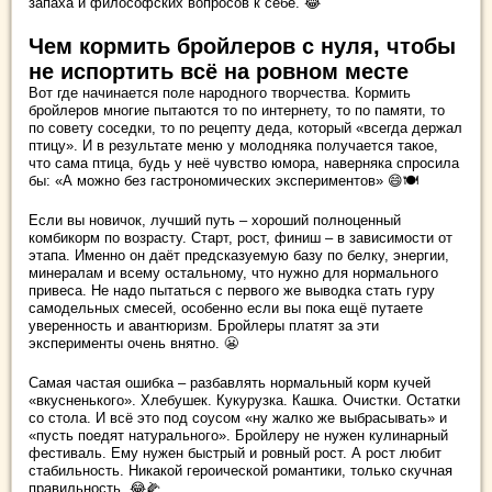
запаха и философских вопросов к себе. 😂
Чем кормить бройлеров с нуля, чтобы
не испортить всё на ровном месте
Вот где начинается поле народного творчества. Кормить
бройлеров многие пытаются то по интернету, то по памяти, то
по совету соседки, то по рецепту деда, который «всегда держал
птицу». И в результате меню у молодняка получается такое,
что сама птица, будь у неё чувство юмора, наверняка спросила
бы: «А можно без гастрономических экспериментов» 😄🍽️
Если вы новичок, лучший путь – хороший полноценный
комбикорм по возрасту. Старт, рост, финиш – в зависимости от
этапа. Именно он даёт предсказуемую базу по белку, энергии,
минералам и всему остальному, что нужно для нормального
привеса. Не надо пытаться с первого же выводка стать гуру
самодельных смесей, особенно если вы пока ещё путаете
уверенность и авантюризм. Бройлеры платят за эти
эксперименты очень внятно. 😬
Самая частая ошибка – разбавлять нормальный корм кучей
«вкусненького». Хлебушек. Кукурузка. Кашка. Очистки. Остатки
со стола. И всё это под соусом «ну жалко же выбрасывать» и
«пусть поедят натурального». Бройлеру не нужен кулинарный
фестиваль. Ему нужен быстрый и ровный рост. А рост любит
стабильность. Никакой героической романтики, только скучная
правильность. 😂🌽