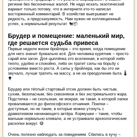
регионе без бесконечных жалоб. Не надо искать экзотический
вариант только потому, что в интернете кто-то написал
восторженный комментарий. В хозяйстве выигрывает не
редкость, а предсказуемость. Нам нужен не коллекционный
успех, а нормальный результат. 🐔📦
Брудер и помещение: маленький мир,
где решается судьба привеса
Первые недели жизни бройлера – это время, когда помещение
для него значит буквально всё. Для человека курятник – просто
сарай или загон. Для цыплёнка это вселенная, в которой либо
тепло, удобно и спокойно, либо он тратит силы на борьбу с
условиями вместо роста. А силы у бройлера, как бы это ни
звучало, лучше тратить на массу, а не на преодоление быта. 🌡️
🐥
Брудер или тёплый стартовый отсек должен быть чистым,
сухим, безопасным, без сквозняков и без экстремального жара.
Подстилка – не скользкая, не мокрая, не такая, в которой лапки
проваливаются до философского отчаяния. Поилки –
доступные, но не такие, в которые можно утонуть с
драматизмом начинающего актёра. Кормушки – такие, чтобы
малыши нормально клевали, а не устраивали археологические
раскопки вокруг. 😅
Очень полезно наблюдать за поведением. Сбились в кучу –