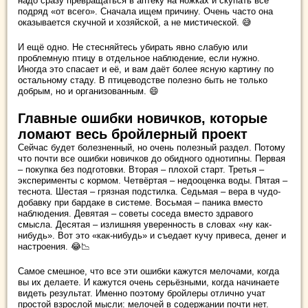
надо сразу превращаться в аптеку на ножках и скупать всё
подряд «от всего». Сначала ищем причину. Очень часто она
оказывается скучной и хозяйской, а не мистической. 😅
И ещё одно. Не стесняйтесь убирать явно слабую или
проблемную птицу в отдельное наблюдение, если нужно.
Иногда это спасает и её, и вам даёт более ясную картину по
остальному стаду. В птицеводстве полезно быть не только
добрым, но и организованным. 😄
Главные ошибки новичков, которые
ломают весь бройлерный проект
Сейчас будет болезненный, но очень полезный раздел. Потому
что почти все ошибки новичков до обидного однотипны. Первая
– покупка без подготовки. Вторая – плохой старт. Третья –
эксперименты с кормом. Четвёртая – недооценка воды. Пятая –
теснота. Шестая – грязная подстилка. Седьмая – вера в чудо-
добавку при бардаке в системе. Восьмая – паника вместо
наблюдения. Девятая – советы соседа вместо здравого
смысла. Десятая – излишняя уверенность в словах «ну как-
нибудь». Вот это «как-нибудь» и съедает кучу привеса, денег и
настроения. 😂📉
Самое смешное, что все эти ошибки кажутся мелочами, когда
вы их делаете. И кажутся очень серьёзными, когда начинаете
видеть результат. Именно поэтому бройлеры отлично учат
простой взрослой мысли: мелочей в содержании почти нет.