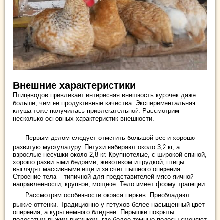
Внешние характеристики
Птицеводов привлекает интересная внешность курочек даже
больше, чем ее продуктивные качества. Экспериментальная
клуша тоже получилась привлекательной. Рассмотрим
несколько основных характеристик внешности.
Первым делом следует отметить большой вес и хорошо
развитую мускулатуру. Петухи набирают около 3,2 кг, а
взрослые несушки около 2,8 кг. Крупнотелые, с широкой спиной,
хорошо развитыми бедрами, животиком и грудкой, птицы
выглядят массивными еще и за счет пышного оперения.
Строение тела – типичной для представителей мясо-яичной
направленности, крупное, мощное. Тело имеет форму трапеции.
Рассмотрим особенности окраса перьев. Преобладают
рыжие оттенки. Традиционно у петухов более насыщенный цвет
оперения, а куры немного бледнее. Перышки покрыты
полосатым рыжим рисунком, где более темные полосы сменяют