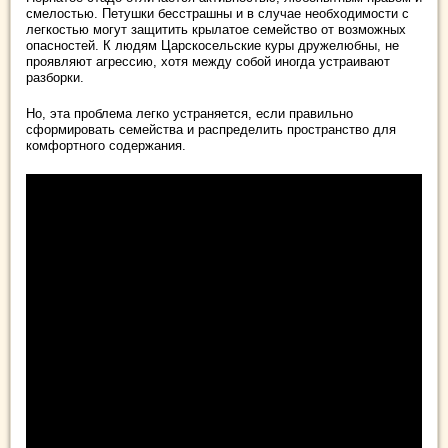
смелостью. Петушки бесстрашны и в случае необходимости с
легкостью могут защитить крылатое семейство от возможных
опасностей. К людям Царскосельские куры дружелюбны, не
проявляют агрессию, хотя между собой иногда устраивают
разборки.
Но, эта проблема легко устраняется, если правильно
сформировать семейства и распределить пространство для
комфортного содержания.