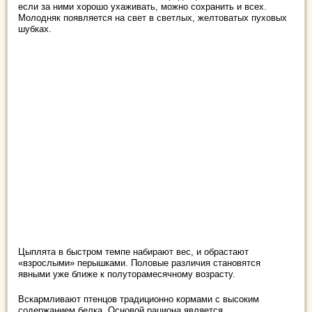
если за ними хорошо ухаживать, можно сохранить и всех.
Молодняк появляется на свет в светлых, желтоватых пуховых
шубках.
Цыплята в быстром темпе набирают вес, и обрастают
«взрослыми» перышками. Половые различия становятся
явными уже ближе к полуторамесячному возрасту.
Вскармливают птенцов традиционно кормами с высоким
содержанием белка. Основой рациона является