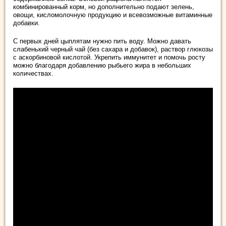
комбинированный корм, но дополнительно подают зелень,
овощи, кисломолочную продукцию и всевозможные витаминные
добавки.
С первых дней цыплятам нужно пить воду. Можно давать
слабенький черный чай (без сахара и добавок), раствор глюкозы
с аскорбиновой кислотой. Укрепить иммунитет и помочь росту
можно благодаря добавлению рыбьего жира в небольших
количествах.