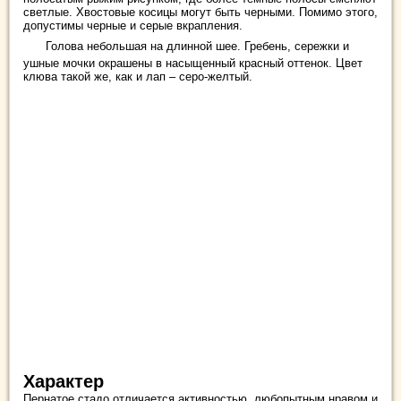
светлые. Хвостовые косицы могут быть черными. Помимо этого,
допустимы черные и серые вкрапления.
Голова небольшая на длинной шее. Гребень, сережки и
ушные мочки окрашены в насыщенный красный оттенок. Цвет
клюва такой же, как и лап – серо-желтый.
Характер
Пернатое стадо отличается активностью, любопытным нравом и