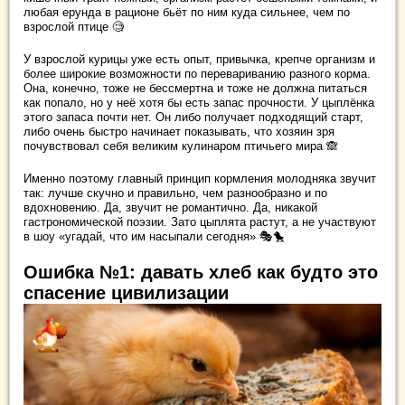
любая ерунда в рационе бьёт по ним куда сильнее, чем по
взрослой птице 🧐
У взрослой курицы уже есть опыт, привычка, крепче организм и
более широкие возможности по перевариванию разного корма.
Она, конечно, тоже не бессмертна и тоже не должна питаться
как попало, но у неё хотя бы есть запас прочности. У цыплёнка
этого запаса почти нет. Он либо получает подходящий старт,
либо очень быстро начинает показывать, что хозяин зря
почувствовал себя великим кулинаром птичьего мира 🙈
Именно поэтому главный принцип кормления молодняка звучит
так: лучше скучно и правильно, чем разнообразно и по
вдохновению. Да, звучит не романтично. Да, никакой
гастрономической поэзии. Зато цыплята растут, а не участвуют
в шоу «угадай, что им насыпали сегодня» 🎭🐤
Ошибка №1: давать хлеб как будто это
спасение цивилизации