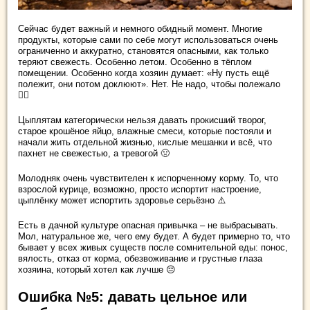
Сейчас будет важный и немного обидный момент. Многие
продукты, которые сами по себе могут использоваться очень
ограниченно и аккуратно, становятся опасными, как только
теряют свежесть. Особенно летом. Особенно в тёплом
помещении. Особенно когда хозяин думает: «Ну пусть ещё
полежит, они потом доклюют». Нет. Не надо, чтобы полежало
😵‍💫
Цыплятам категорически нельзя давать прокисший творог,
старое крошёное яйцо, влажные смеси, которые постояли и
начали жить отдельной жизнью, кислые мешанки и всё, что
пахнет не свежестью, а тревогой 🤢
Молодняк очень чувствителен к испорченному корму. То, что
взрослой курице, возможно, просто испортит настроение,
цыплёнку может испортить здоровье серьёзно ⚠️
Есть в дачной культуре опасная привычка – не выбрасывать.
Мол, натуральное же, чего ему будет. А будет примерно то, что
бывает у всех живых существ после сомнительной еды: понос,
вялость, отказ от корма, обезвоживание и грустные глаза
хозяина, который хотел как лучше 😔
Ошибка №5: давать цельное или