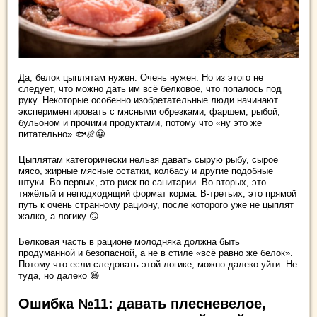
Да, белок цыплятам нужен. Очень нужен. Но из этого не
следует, что можно дать им всё белковое, что попалось под
руку. Некоторые особенно изобретательные люди начинают
экспериментировать с мясными обрезками, фаршем, рыбой,
бульоном и прочими продуктами, потому что «ну это же
питательно» 🐟🍖😬
Цыплятам категорически нельзя давать сырую рыбу, сырое
мясо, жирные мясные остатки, колбасу и другие подобные
штуки. Во-первых, это риск по санитарии. Во-вторых, это
тяжёлый и неподходящий формат корма. В-третьих, это прямой
путь к очень странному рациону, после которого уже не цыплят
жалко, а логику 🙃
Белковая часть в рационе молодняка должна быть
продуманной и безопасной, а не в стиле «всё равно же белок».
Потому что если следовать этой логике, можно далеко уйти. Не
туда, но далеко 😄
Ошибка №11: давать плесневелое,