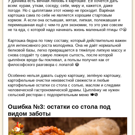
У дачника есть вечная любовь к картошке. Её хочется дать
всем: курам, уткам, соседу, себе, миру и, кажется, даже
погоде. Но с цыплятами этот номер не проходит. Варёная
картошка сама по себе не является хорошим стартовым
кормом. А если она остывшая, мятая, липкая, полежавшая и
перемешанная ещё с чем-то для экономии, то это уже совсем
не та еда, с которой надо начинать жизнь маленькой птицы 🥔😬
Картошка бедна по тому составу, который действительно важен
для интенсивного роста молодняка. Она не даёт нормальной
белковой базы, легко превращается в тяжёлую липкую массу и
снова создаёт ту самую ложную сытость, после которой
цыплёнок вроде бы поклевал, а пользы получил как от
философского разговора с лопатой 😂
Особенно нельзя давать сырую картошку, зелёную картошку,
картофельные очистки неизвестной свежести и любые
картофельные остатки со стола с солью, маслом и следами
человеческой гастрономической драмы. Цыплёнку не нужен
сельский ресторан с подозрительным меню 🍽️🚫
Ошибка №3: остатки со стола под
видом заботы