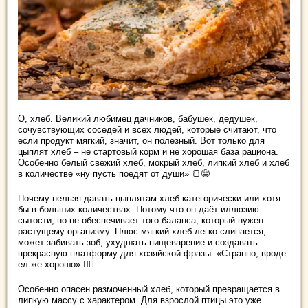
О, хлеб. Великий любимец дачников, бабушек, дедушек,
сочувствующих соседей и всех людей, которые считают, что
если продукт мягкий, значит, он полезный. Вот только для
цыплят хлеб – не стартовый корм и не хорошая база рациона.
Особенно белый свежий хлеб, мокрый хлеб, липкий хлеб и хлеб
в количестве «ну пусть поедят от души» 🍞😅
Почему нельзя давать цыплятам хлеб категорически или хотя
бы в больших количествах. Потому что он даёт иллюзию
сытости, но не обеспечивает того баланса, который нужен
растущему организму. Плюс мягкий хлеб легко слипается,
может забивать зоб, ухудшать пищеварение и создавать
прекрасную платформу для хозяйской фразы: «Странно, вроде
ел же хорошо» 🤦‍♀️
Особенно опасен размоченный хлеб, который превращается в
липкую массу с характером. Для взрослой птицы это уже