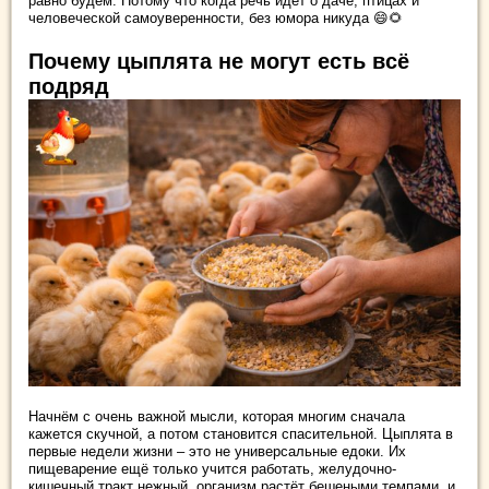
равно будем. Потому что когда речь идёт о даче, птицах и
человеческой самоуверенности, без юмора никуда 😄🌻
Почему цыплята не могут есть всё
подряд
Начнём с очень важной мысли, которая многим сначала
кажется скучной, а потом становится спасительной. Цыплята в
первые недели жизни – это не универсальные едоки. Их
пищеварение ещё только учится работать, желудочно-
кишечный тракт нежный, организм растёт бешеными темпами, и