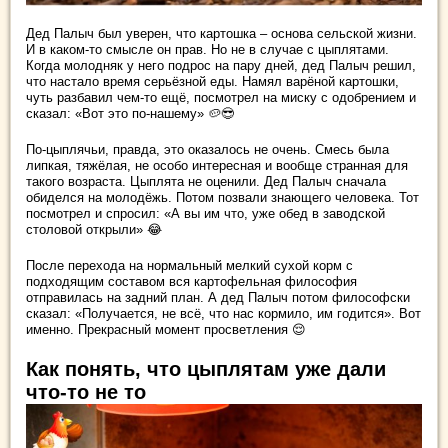
Дед Палыч был уверен, что картошка – основа сельской жизни.
И в каком-то смысле он прав. Но не в случае с цыплятами.
Когда молодняк у него подрос на пару дней, дед Палыч решил,
что настало время серьёзной еды. Намял варёной картошки,
чуть разбавил чем-то ещё, посмотрел на миску с одобрением и
сказал: «Вот это по-нашему» 🥔😎
По-цыплячьи, правда, это оказалось не очень. Смесь была
липкая, тяжёлая, не особо интересная и вообще странная для
такого возраста. Цыплята не оценили. Дед Палыч сначала
обиделся на молодёжь. Потом позвали знающего человека. Тот
посмотрел и спросил: «А вы им что, уже обед в заводской
столовой открыли» 😂
После перехода на нормальный мелкий сухой корм с
подходящим составом вся картофельная философия
отправилась на задний план. А дед Палыч потом философски
сказал: «Получается, не всё, что нас кормило, им годится». Вот
именно. Прекрасный момент просветления 😌
Как понять, что цыплятам уже дали
что-то не то