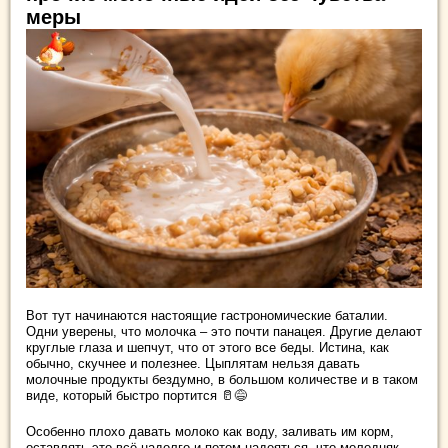
меры
Вот тут начинаются настоящие гастрономические баталии.
Одни уверены, что молочка – это почти панацея. Другие делают
круглые глаза и шепчут, что от этого все беды. Истина, как
обычно, скучнее и полезнее. Цыплятам нельзя давать
молочные продукты бездумно, в большом количестве и в таком
виде, который быстро портится 🥛😅
Особенно плохо давать молоко как воду, заливать им корм,
оставлять это всё надолго и потом надеяться, что молодняк