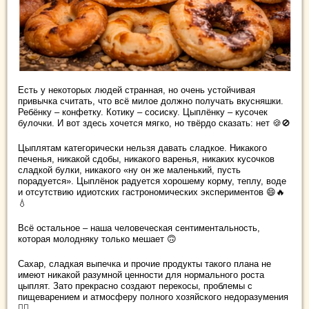
Есть у некоторых людей странная, но очень устойчивая
привычка считать, что всё милое должно получать вкусняшки.
Ребёнку – конфетку. Котику – сосиску. Цыплёнку – кусочек
булочки. И вот здесь хочется мягко, но твёрдо сказать: нет 🍪🚫
Цыплятам категорически нельзя давать сладкое. Никакого
печенья, никакой сдобы, никакого варенья, никаких кусочков
сладкой булки, никакого «ну он же маленький, пусть
порадуется». Цыплёнок радуется хорошему корму, теплу, воде
и отсутствию идиотских гастрономических экспериментов 😄🔥
💧
Всё остальное – наша человеческая сентиментальность,
которая молодняку только мешает 🙃
Сахар, сладкая выпечка и прочие продукты такого плана не
имеют никакой разумной ценности для нормального роста
цыплят. Зато прекрасно создают перекосы, проблемы с
пищеварением и атмосферу полного хозяйского недоразумения
🤦‍♂️