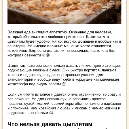
Влажная еда выглядит аппетитно. Особенно для человека,
который её только что любовно приготовил. Кажется, что
цыплятам будет удобно, мягко, вкусно, домашне и вообще как в
санатории. Но именно влажные мешанки часто становятся
источником бед, если делать их неправильно, часто или без
контроля свежести 🍲😬
Цыплятам категорически нельзя давать липкие, долго стоящие,
подкисающие влажные смеси. Они быстро портятся, пачкают
клювы и подстилку, создают прекрасные условия для
антисанитарии и вообще ведут себя в кормушке как маленькая
катастрофа под видом заботы 🤯
Если уж что-то влажное и даётся очень ограниченно, то сразу и
без лежания. Но для новичка лучше запомнить простое
правило: сухой, мелкий, свежий корм обычно намного надёжнее
и спокойнее, чем хозяйская любовь к мискам с чем-то мягким и
подозрительно тёплым 😊
Что нельзя давать цыплятам