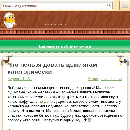
www.pro-kur.ru
Выберите рубрику блога
Что нельзя давать цыплятам
категорически
Курочка Ряба
Разведение цыплят
Добрый день, начинающие птицеводы и дачники! Маленькие,
пушистые, но не железные – что нельзя давать цыплятам
категорически, если не хотите устроить им гастрономическую
катастрофу Есть
на даче
существа, которые умеют вызывать у
человека одновременно умиление, ответственность и лёгкую
панику. Это цыплята. Маленькие, тёплые, пищащие комочки
счастья, которые бегают так, будто у них срочное совещание по
вопросу «кто опять наступил в кормушку» 🐥😄