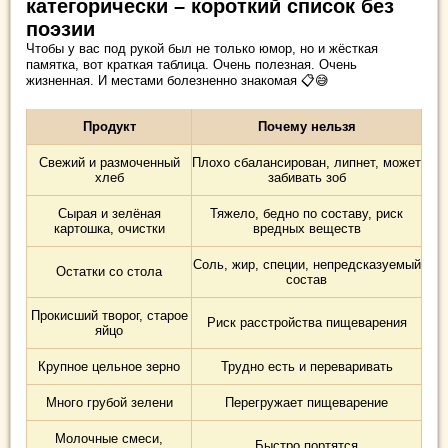
категорически – короткий список без
поэзии
Чтобы у вас под рукой был не только юмор, но и жёсткая
памятка, вот краткая таблица. Очень полезная. Очень
жизненная. И местами болезненно знакомая 📋😅
Продукт
Почему нельзя
Свежий и размоченный
Плохо сбалансирован, липнет, может
хлеб
забивать зоб
Сырая и зелёная
Тяжело, бедно по составу, риск
картошка, очистки
вредных веществ
Соль, жир, специи, непредсказуемый
Остатки со стола
состав
Прокисший творог, старое
Риск расстройства пищеварения
яйцо
Крупное цельное зерно
Трудно есть и переваривать
Много грубой зелени
Перегружает пищеварение
Молочные смеси,
Быстро портятся