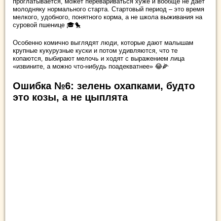
проглатывается, может перевариваться хуже и вообще не даёт
молодняку нормального старта. Стартовый период – это время
мелкого, удобного, понятного корма, а не школа выживания на
суровой пшенице 🎓🐤
Особенно комично выглядят люди, которые дают малышам
крупные кукурузные куски и потом удивляются, что те
копаются, выбирают мелочь и ходят с выражением лица
«извините, а можно что-нибудь поадекватнее» 😂🌽
Ошибка №6: зелень охапками, будто
это козы, а не цыплята