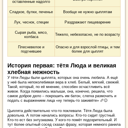
оставленные надолго
Сладкое, булки, печенье
Вообще не нужно цыплятам
Лук, чеснок, специи
Раздражают пищеварение
Сырая рыба, мясо,
Тяжело, небезопасно, не по возрасту
колбаса
Плесневелое и
Опасно и для взрослой птицы, и тем
подгнившее
более для цыплят
История первая: тётя Люда и великая
хлебная нежность
У тёти Люды были цыплята, которых она очень любила. А ещё
у неё была непоколебимая вера в хлеб. Белый, мягкий, свежий.
Такой, который, по её мнению, способен осчастливить всё
живое. Когда появились малыши, она, конечно, решила, что
самое доброе дело – покрошить им батон, слегка размочить и
подать с выражением лица «ну теперь-то заживёте» 🥖😊
Цыплята действительно что-то поклевали. Тётя Люда была
довольна. А потом начались вопросы. Кто-то сидит грустный.
Кто-то ест без энтузиазма. У кого-то помёт подозрительный. И
тут более опытный сосед сказал фразу, которая немного ранила