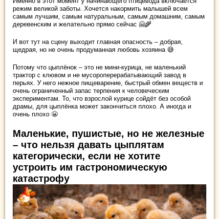
Именно в этот момент у начинающего птицевода включается
режим великой заботы. Хочется накормить малышей всем
самым лучшим, самым натуральным, самым домашним, самым
деревенским и желательно прямо сейчас 🤗🌾
И вот тут на сцену выходит главная опасность – добрая,
щедрая, но не очень продуманная любовь хозяина 😅
Потому что цыплёнок – это не мини-курица, не маленький
трактор с клювом и не мусороперерабатывающий завод в
перьях. У него нежное пищеварение, быстрый обмен веществ и
очень ограниченный запас терпения к человеческим
экспериментам. То, что взрослой курице сойдёт без особой
драмы, для цыплёнка может закончиться плохо. А иногда и
очень плохо 😬
Маленькие, пушистые, но не железные
– что нельзя давать цыплятам
категорически, если не хотите
устроить им гастрономическую
катастрофу