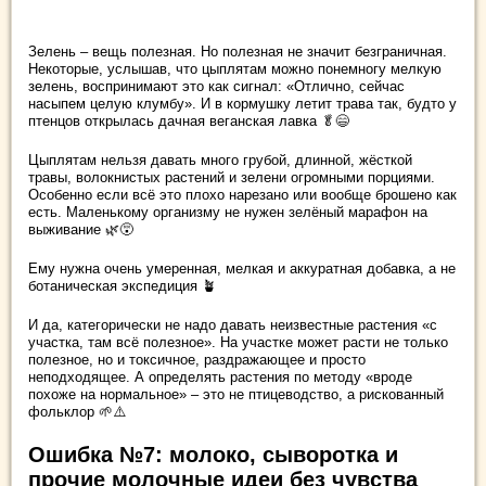
Зелень – вещь полезная. Но полезная не значит безграничная.
Некоторые, услышав, что цыплятам можно понемногу мелкую
зелень, воспринимают это как сигнал: «Отлично, сейчас
насыпем целую клумбу». И в кормушку летит трава так, будто у
птенцов открылась дачная веганская лавка 🥬😄
Цыплятам нельзя давать много грубой, длинной, жёсткой
травы, волокнистых растений и зелени огромными порциями.
Особенно если всё это плохо нарезано или вообще брошено как
есть. Маленькому организму не нужен зелёный марафон на
выживание 🌿😵
Ему нужна очень умеренная, мелкая и аккуратная добавка, а не
ботаническая экспедиция 🪴
И да, категорически не надо давать неизвестные растения «с
участка, там всё полезное». На участке может расти не только
полезное, но и токсичное, раздражающее и просто
неподходящее. А определять растения по методу «вроде
похоже на нормальное» – это не птицеводство, а рискованный
фольклор 🌱⚠️
Ошибка №7: молоко, сыворотка и
прочие молочные идеи без чувства