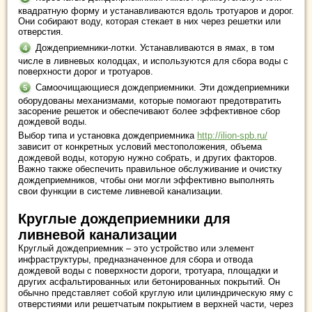
квадратную форму и устанавливаются вдоль тротуаров и дорог.
Они собирают воду, которая стекает в них через решетки или
отверстия.
Дождеприемники-лотки. Устанавливаются в ямах, в том
числе в ливневых колодцах, и используются для сбора воды с
поверхности дорог и тротуаров.
Самоочищающиеся дождеприемники. Эти дождеприемники
оборудованы механизмами, которые помогают предотвратить
засорение решеток и обеспечивают более эффективное сбор
дождевой воды.
Выбор типа и установка дождеприемника
http://ilion-spb.ru/
зависит от конкретных условий местоположения, объема
дождевой воды, которую нужно собрать, и других факторов.
Важно также обеспечить правильное обслуживание и очистку
дождеприемников, чтобы они могли эффективно выполнять
свои функции в системе ливневой канализации.
Круглые дождеприемники для
ливневой канализации
Круглый дождеприемник – это устройство или элемент
инфраструктуры, предназначенное для сбора и отвода
дождевой воды с поверхности дороги, тротуара, площадки и
других асфальтированных или бетонированных покрытий. Он
обычно представляет собой круглую или цилиндрическую яму с
отверстиями или решетчатым покрытием в верхней части, через