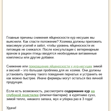
Главные причины снижения яйценоскости кур несушек мы
выяснили. Как спасти положение? Хозяева должны приложить
максимум усилий и забот, чтобы уровень яйценоскости их
питомцев не снижался. После консультации с ветеринарным
врачом в рацион птицы вводятся необходимые витаминные
комплексы или другие добавки.
Снижение или
прекращение яйценоскости у кур-несушек
зимой
и весной – это большая проблема для их хозяев. Они должны
установить причину такого поведения пернатых и устранить ее
как можно быстрее. Иначе фермеры могут остаться без яичной
продукции.
Если есть возможность, рассмотрите
содержание кур
на
глубокой подстилке
(опилки+бактерии): в курятнике сухо,
зимой тепло, никакого запаха, мух и уборка раз в 3 года!
Удачи!