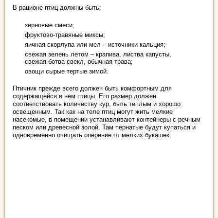
В рационе птиц должны быть:
зерновые смеси;
фруктово-травяные миксы;
яичная скорлупа или мел – источники кальция;
свежая зелень летом – крапива, листва капусты,
свежая ботва свекл, обычная трава;
овощи сырые тертые зимой.
Птичник прежде всего должен быть комфортным для
содержащейся в нем птицы. Его размер должен
соответствовать количеству кур, быть теплым и хорошо
освещенным. Так как на теле птиц могут жить мелкие
насекомые, в помещении устанавливают контейнеры с речным
песком или древесной золой. Там пернатые будут купаться и
одновременно очищать оперение от мелких букашек.