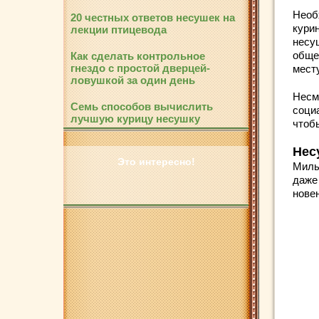
Необ
20 честных ответов несушек на
кури
лекции птицевода
несу
обще
Как сделать контрольное
гнездо с простой дверцей-
месту
ловушкой за один день
Несм
Семь способов вычислить
соци
лучшую курицу несушку
чтоб
Нес
Это интересно!
Милы
даже
новен