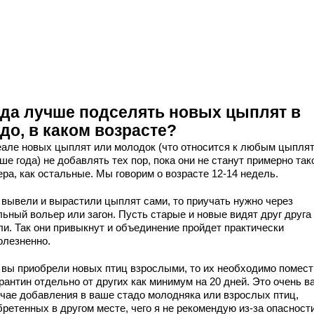
гда лучше подселять новых цыплят в
до, в каком возрасте?
еале новых цыплят или молодок (что относится к любым цыпля
е года) не добавлять тех пор, пока они не станут примерно так
ра, как остальные. Мы говорим о возрасте 12-14 недель.
 вывели и вырастили цыплят сами, то приучать нужно через
ьный вольер или загон. Пусть старые и новые видят друг друга 
ли. Так они привыкнут и объединение пройдет практически
олезненно.
 вы приобрели новых птиц взрослыми, то их необходимо помест
рантин отдельно от других как минимум на 20 дней. Это очень в
учае добавления в ваше стадо молодняка или взрослых птиц,
ретенных в другом месте, чего я не рекомендую из-за опасност