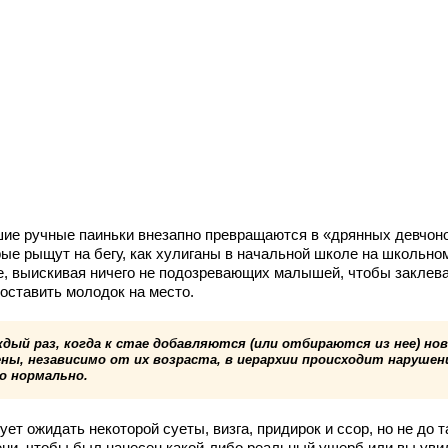
ие ручные паиньки внезапно превращаются в «дрянных девчоно
рые рыщут на бегу, как хулиганы в начальной школе на школьно
е, выискивая ничего не подозревающих малышей, чтобы заклева
поставить молодок на место.
ждый раз, когда к стае добавляются (или отбираются из нее) но
ены, независимо от их возраста, в иерархии происходит нарушен
о нормально.
ет ожидать некоторой суеты, визга, придирок и ссор, но не до т
ени, чтобы был нанесен какой-либо реальный ущерб или вы уви