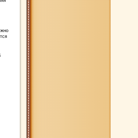
ляя
ужно
ится
.
д