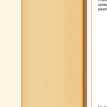
кров
разо