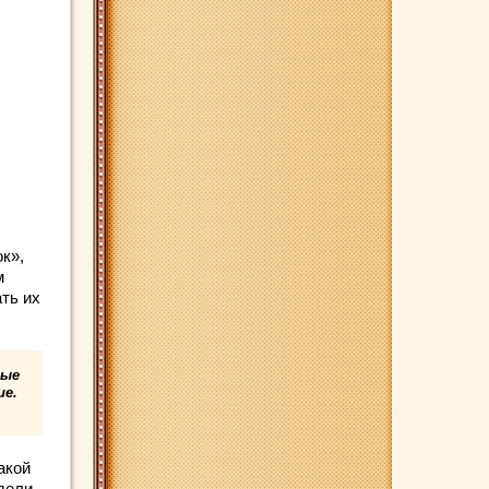
к»,
м
ть их
вые
ие.
акой
дели