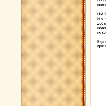
Но в
всех
НИК
И оч
доба
подо
по кр
Един
прис