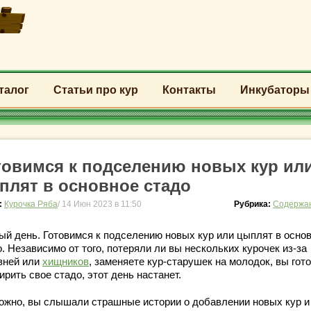
талог
Статьи про кур
Контакты
Инкубаторы
товимся к подселению новых кур ил
плят в основное стадо
:
Курочка Ряба
/ 14 Июн 2023 в 11:50
Рубрика:
Содержан
ый день. Готовимся к подселению новых кур или цыплят в осно
. Независимо от того, потеряли ли вы нескольких курочек из-за
зней или
хищников
, заменяете кур-старушек на молодок, вы гот
рить свое стадо, этот день настанет.
ожно, вы слышали страшные истории о добавлении новых кур и