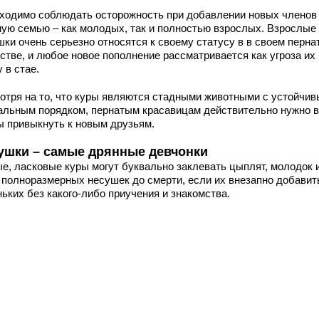
ходимо соблюдать осторожность при добавлении новых членов
ную семью – как молодых, так и полностью взрослых. Взрослые
шки очень серьезно относятся к своему статусу в в своем перна
стве, и любое новое пополнение рассматривается как угроза их
 в стае.
отря на то, что куры являются стадными животными с устойчи
альным порядком, пернатым красавицам действительно нужно в
ы привыкнуть к новым друзьям.
ушки – самые дрянные девчонки
е, ласковые куры могут буквально заклевать цыплят, молодок 
 полноразмерных несушек до смерти, если их внезапно добавит
ьких без какого-либо приучения и знакомства.