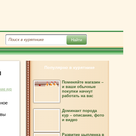
Популярно в курятнике
и
Поменяйте магазин –
и ваши обычные
ие кур
покупки начнут
работать на вас
вное
Доминант порода
овы
кур – описание, фото
и видео
Развитие цыпленка в