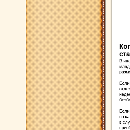
Ко
ста
В ид
младш
разме
Если
отдел
неде
безб
Если
на ка
в сл
приоб