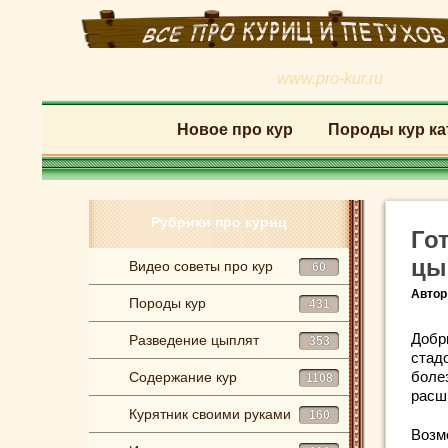
www.pro-kur.ru
Новое про кур
Породы кур ка
Рубрики про куриц
Го
цы
Видео советы про кур
60
Автор
Породы кур
431
Добр
Разведение цыплят
353
стадо
боле
Содержание кур
1108
расши
Курятник своими руками
160
Возм