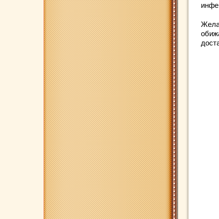
инфе
Жела
обиж
дост