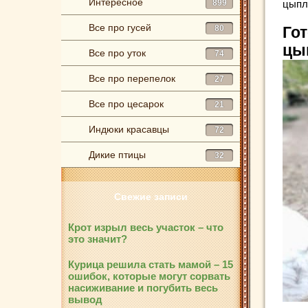
Интересное
899
цыпля
Все про гусей
80
Го
цы
Все про уток
74
Все про перепелок
27
Все про цесарок
21
Индюки красавцы
72
Дикие птицы
32
Свежие записи
Крот изрыл весь участок – что
это значит?
Курица решила стать мамой – 15
ошибок, которые могут сорвать
насиживание и погубить весь
вывод