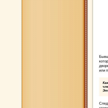
Бывш
кото
двор
или 
Ка
чл
Эт
Следу
степ