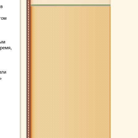
 в
том
вым
ремя,
или
ь