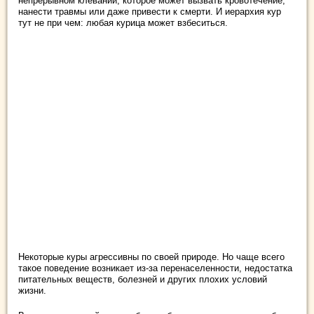
непрерывном клевании, которое может вызвать кровотечение,
нанести травмы или даже привести к смерти. И иерархия кур
тут не при чем: любая курица может взбеситься.
Некоторые куры агрессивны по своей природе. Но чаще всего
такое поведение возникает из-за перенаселенности, недостатка
питательных веществ, болезней и других плохих условий
жизни.