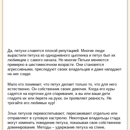
Да, петухи славятся плохой репутацией. Многие люди
вырастили петуха из однодневного цыпленка и петух был их
любимцем с самого начала. Но многие Петьки меняются
примерно в шестимесячном возрасте. Они становятся
агрессивными, преследуют своих владельцев и даже нападают
на них сзади.
Мало кто понимает, что петух делает только то, что для него
естественно. Он собственник своих девочек. Когда его куры
садятся на корточки для спаривания, а вы или ваши дети
гладите их или берете на руки, он проявляет ревность. Не
трогайте его любимых кур!
Злых петухов перевоспитывают, пересаживают отдельно или
отправляют в суповую кастрюлю. Некоторые владельцы стада
могут изменить поведение петуха, показывая свое собственное
доминирование. Методы – удержание петуха на спине,