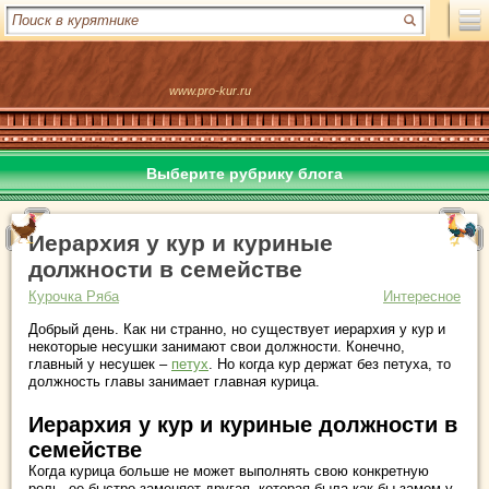
www.pro-kur.ru
Выберите рубрику блога
Иерархия у кур и куриные
должности в семействе
Курочка Ряба
Интересное
Добрый день. Как ни странно, но существует иерархия у кур и
некоторые несушки занимают свои должности. Конечно,
главный у несушек –
петух
. Но когда кур держат без петуха, то
должность главы занимает главная курица.
Иерархия у кур и куриные должности в
семействе
Когда курица больше не может выполнять свою конкретную
роль, ее быстро заменяет другая, которая была как бы замом у