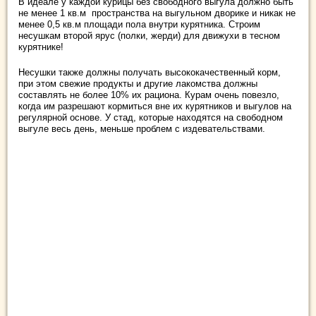
В идеале у каждой курицы без свободного выгула должно быть
не менее 1 кв.м пространства на выгульном дворике и никак не
менее 0,5 кв.м площади пола внутри курятника. Строим
несушкам второй ярус (полки, жерди) для движухи в тесном
курятнике!
Несушки также должны получать высококачественный корм,
при этом свежие продукты и другие лакомства должны
составлять не более 10% их рациона. Курам очень повезло,
когда им разрешают кормиться вне их курятников и выгулов на
регулярной основе. У стад, которые находятся на свободном
выгуле весь день, меньше проблем с издевательствами.