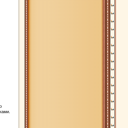
о
ками.