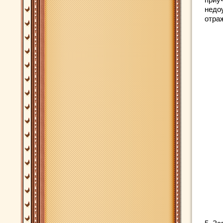
недо
отра