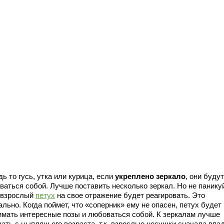
дь то гусь, утка или курица, если
укреплено зеркало
, они будут
ваться собой. Лучше поставить несколько зеркал. Но не панику
 взрослый
петух
на свое отражение будет реагировать. Это
льно. Когда поймет, что «соперник» ему не опасен, петух будет
имать интересные позы и любоваться собой. К зеркалам лучше
ать с цыплячьего возраста, т.к. взрослые несушки сначала впад