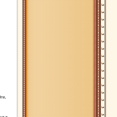
йте,
ут в