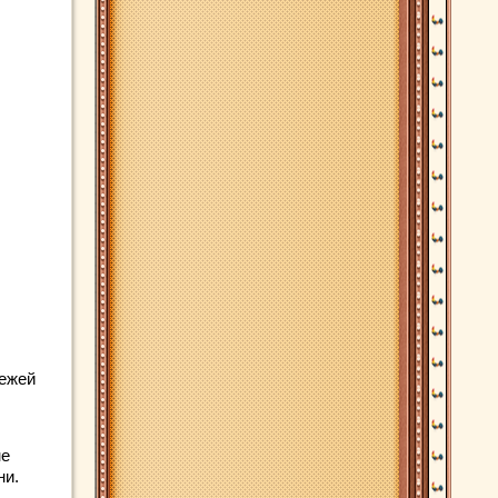
вежей
не
ни.