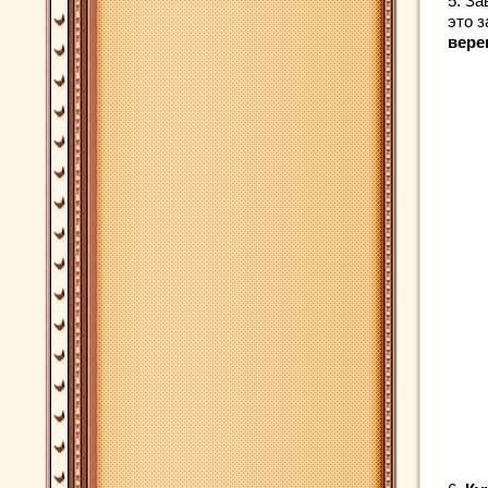
5. З
это 
вере