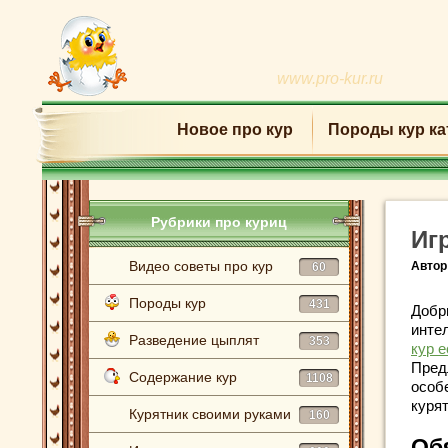
www.pro-kur.ru
Новое про кур
Породы кур ка
Рубрики про куриц
Иг
Видео советы про кур
Автор
60
Породы кур
431
Добр
инте
Разведение цыплят
353
кур е
Пред
Содержание кур
1108
особ
курят
Курятник своими руками
160
Об