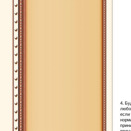
4. Бу
любо
если
норма
прин
приуч