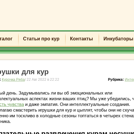
талог
Статьи про кур
Контакты
Инкубаторы
рушки для кур
:
Курочка Ряба
/ 22 Авг 2022 в 22:22
Рубрика:
Инте
ый день. Задумывались ли вы об эмоциональных или
ллектуальных аспектах жизни ваших птиц? Мы уже убедились, 
сть чувства
и даже эмпатия. Они интеллектуальные создания.
лагаю смастерить игрушки для кур и цыплят, чтобы они не скуча
енно им тоскливо в холодные сезоны топтаться в четырех стена
ника.
язательные развлечения курам несуш