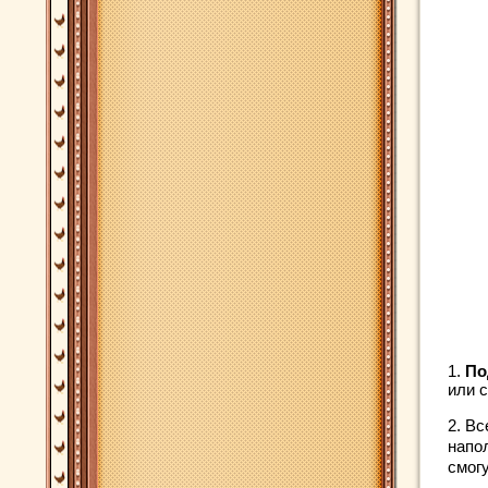
1.
По
или 
2. Вс
напо
смог