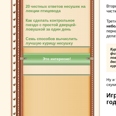
Втор
20 честных ответов несушек на
лекции птицевода
чист
Как сделать контрольное
Трет
гнездо с простой дверцей-
небо
ловушкой за один день
перн
дела
Семь способов вычислить
лучшую курицу несушку
Ку
фи
пов
Это интересно!
де
кур
Ну и
скуки
Иг
го