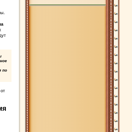
ры.
на
х
дут
и
тное
м по
 от
мя