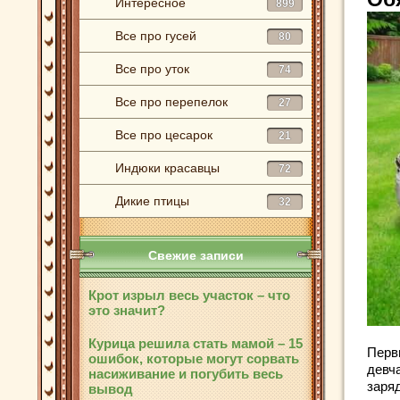
Интересное
899
Все про гусей
80
Все про уток
74
Все про перепелок
27
Все про цесарок
21
Индюки красавцы
72
Дикие птицы
32
Свежие записи
Крот изрыл весь участок – что
это значит?
Курица решила стать мамой – 15
Перв
ошибок, которые могут сорвать
девч
насиживание и погубить весь
заря
вывод