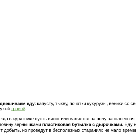
двешиваем еду
: капусту, тыкву, початки кукурузы, веники со с
сухой
травой
.
егда в курятнике пусть висит или валяется на полу заполненная
ловину зернышками
пластиковая бутылка с дырочками
. Еду 
ут добыть, но проведут в бесполезных стараниях не мало време