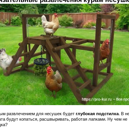
ым развлечением для несушек будет
глубокая подстилка
. В н
ата будут копаться, расшвыривать, работая лапками. Ну чем не
дка?