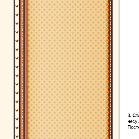
3.
Ст
несу
Посто