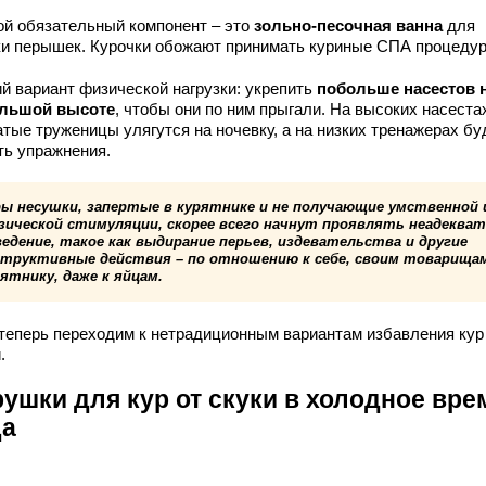
ой обязательный компонент – это
зольно-песочная ванна
для
ки перышек. Курочки обожают принимать куриные СПА процеду
ий вариант физической нагрузки: укрепить
побольше насестов 
льшой высоте
, чтобы они по ним прыгали. На высоких насеста
атые труженицы улягутся на ночевку, а на низких тренажерах бу
ть упражнения.
ры несушки, запертые в курятнике и не получающие умственной 
зической стимуляции, скорее всего начнут проявлять неадеква
едение, такое как выдирание перьев, издевательства и другие
структивные действия – по отношению к себе, своим товарища
ятнику, даже к яйцам.
 теперь переходим к нетрадиционным вариантам избавления кур
.
рушки для кур от скуки в холодное вре
да