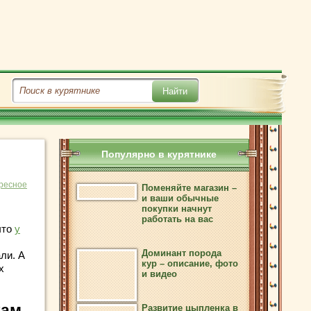
Популярно в курятнике
ресное
Поменяйте магазин –
и ваши обычные
покупки начнут
работать на вас
что
у
Доминант порода
ли. А
кур – описание, фото
х
и видео
кам
Развитие цыпленка в