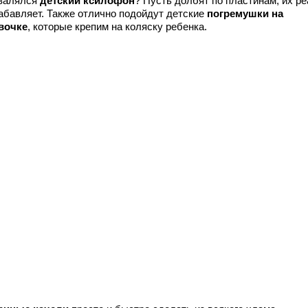
авалялся
детский ксилофон
? Пусть долбят по пластинам, их р
забавляет. Также отлично подойдут детские
погремушки на
вочке
, которые крепим на коляску ребенка.