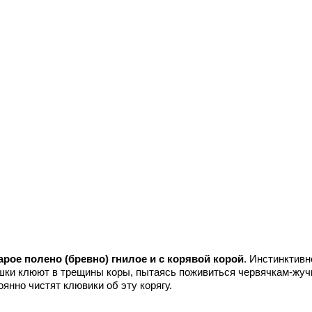
арое полено (бревно) гнилое и с корявой корой
. Инстинктивн
шки клюют в трещины коры, пытаясь поживиться червячкам-жуч
янно чистят клювики об эту корягу.