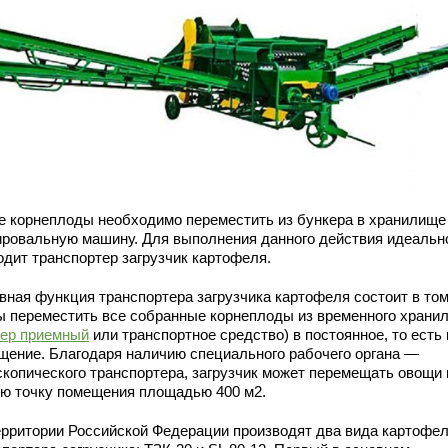
е корнеплоды необходимо переместить из бункера в хранилище
ировальную машину. Для выполнения данного действия идеальн
одит транспортер загрузчик картофеля.
вная функция транспортера загрузчика картофеля состоит в том
ы переместить все собранные корнеплоды из временного храни
кер приемный
или транспортное средство) в постоянное, то есть 
щение. Благодаря наличию специального рабочего органа —
скопического транспортера, загрузчик может перемещать овощи 
ю точку помещения площадью 400 м2.
ерритории Российской Федерации производят два вида картофел