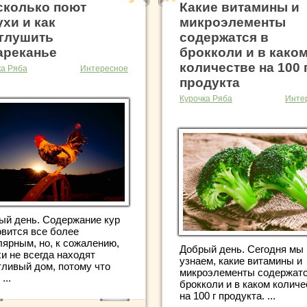
сколько поют
Какие витамины и
ухи и как
микроэлементы
глушить
содержатся в
ареканье
брокколи и в како
количестве на 100 
ка Ряба
Интересное
продукта
Курочка Ряба
Инте
ый день. Содержание кур
овится все более
лярным, но, к сожалению,
Добрый день. Сегодня мы
и не всегда находят
узнаем, какие витамины и
тливый дом, потому что
микроэлементы содержатс
...
брокколи и в каком количе
на 100 г продукта. ...