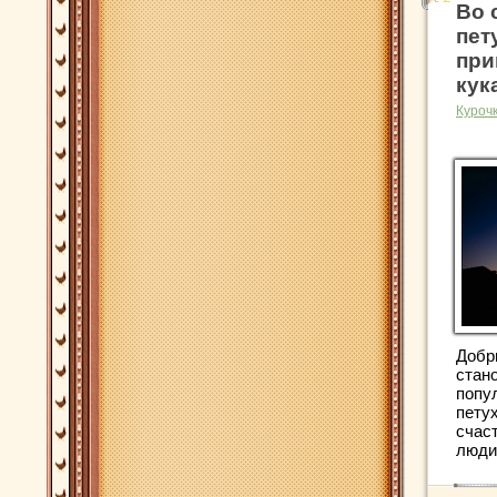
Во 
пет
при
кук
Куроч
Добр
стан
попу
петух
счас
люди 