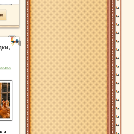
ью
дки,
ресное
или