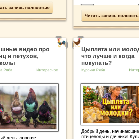
ать запись полностью
Читать запись полност
шные видео про
Цыплята или моло
иц и петухов,
что лучше и когда
колы
покупать?
ка Ряба
Интересное
Курочка Ряба
Инте
Добрый день, начинающие
птицеводы и дачники! Куп
ый день, дорогие