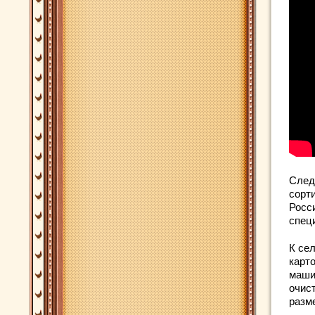
След
сорт
Росс
спец
К се
карт
маши
очис
разме