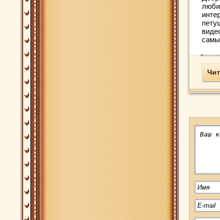
люби
интер
пету
виде
самы
Чит