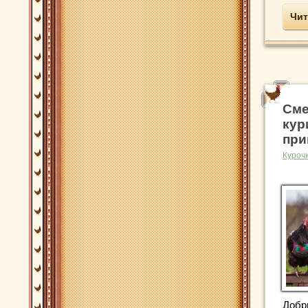
Чит
Сме
кур
при
Куроч
Добр