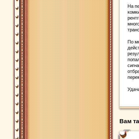
На п
комк
рент
мног
тран
По м
дейс
резул
попал
сигн
отбр
пере
Удач
Вам та