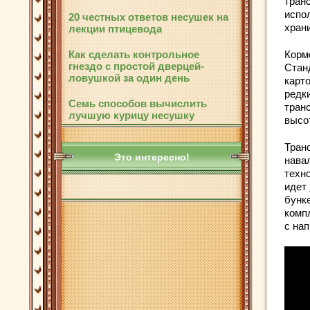
транс
испо
20 честных ответов несушек на
хран
лекции птицевода
Как сделать контрольное
Корм
гнездо с простой дверцей-
Стан
ловушкой за один день
карт
редк
Семь способов вычислить
тран
лучшую курицу несушку
высот
Тран
Это интересно!
нава
техно
идет
бунке
комп
с на