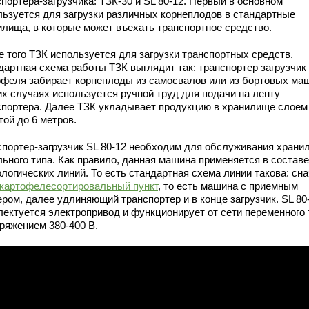
портера-загрузчика: ТЗК-30 и SL 80-12. Первый в основном
льзуется для загрузки различных корнеплодов в стандартные
илища, в которые может въехать транспортное средство.
е того ТЗК используется для загрузки транспортных средств.
дартная схема работы ТЗК выглядит так: транспортер загрузчик
офеля забирает корнеплоды из самосвалов или из бортовых маш
их случаях используется ручной труд для подачи на ленту
спортера. Далее ТЗК укладывает продукцию в хранилище слоем
ой до 6 метров.
спортер-загрузчик SL 80-12 необходим для обслуживания храни
льного типа. Как правило, данная машина применяется в составе
логических линий. То есть стандартная схема линии такова: сн
картофелесортировальный пункт
, то есть машина с приемным
ром, далее удлиняющий транспортер и в конце загрузчик. SL 80
лектуется электропривод и функционирует от сети переменного 
пряжением 380-400 В.