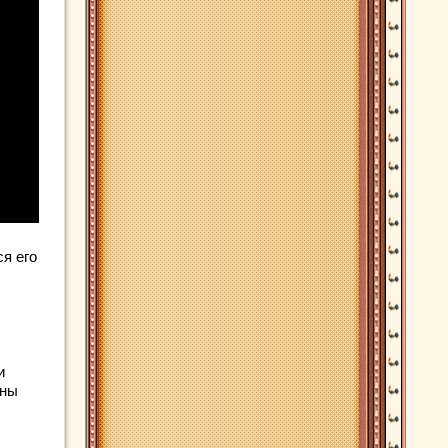
я его
и
аны