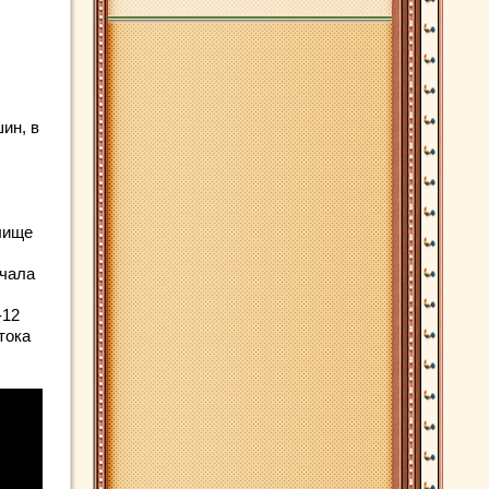
ин, в
лище
ачала
-12
тока