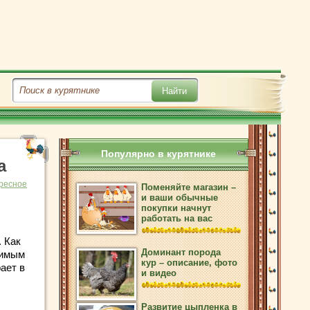
Популярно в курятнике
а
ресное
Поменяйте магазин –
и ваши обычные
покупки начнут
работать на вас
 Как
Доминант порода
нимым
кур – описание, фото
ает в
и видео
Развитие цыпленка в