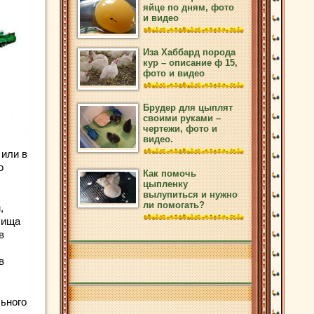
яйце по дням, фото
и видео
Иза Хаббард порода
кур – описание ф 15,
фото и видео
Брудер для цыплят
своими руками –
чертежи, фото и
видео.
 или в
о
Как помочь
цыпленку
вылупиться и нужно
ли помогать?
,
лища
в
в
ьного