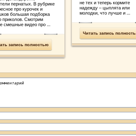
не тех и теперь кормите
тели пернатых. В рубрике
надежду – цыплята или
есное про курочек и
молодки, что лучше и ...
шков большая подборка
о приколов. Смотрим
е смешные видео про ...
Читать запись полност
ать запись полностью