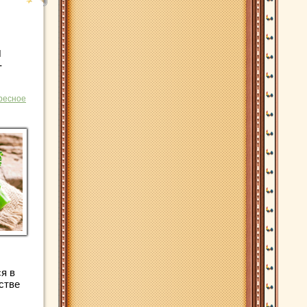
м
г
ресное
я в
стве