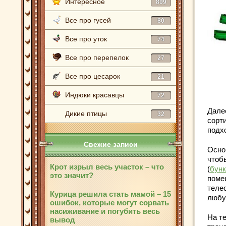
Интересное
899
Все про гусей
80
Все про уток
74
Все про перепелок
27
Все про цесарок
21
Индюки красавцы
72
Дале
Дикие птицы
32
сорт
подх
Свежие записи
Осно
чтоб
Крот изрыл весь участок – что
(
бун
это значит?
поме
теле
Курица решила стать мамой – 15
любу
ошибок, которые могут сорвать
насиживание и погубить весь
На т
вывод