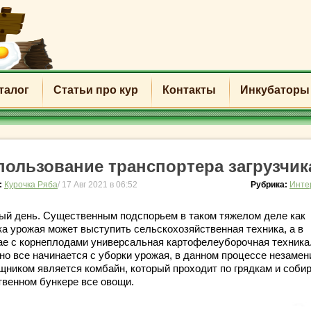
талог
Статьи про кур
Контакты
Инкубаторы
пользование транспортера загрузчик
:
Курочка Ряба
/ 17 Авг 2021 в 06:52
Рубрика:
Инте
ый день. Существенным подспорьем в таком тяжелом деле как
ка урожая может выступить сельскохозяйственная техника, а в
ае с корнеплодами универсальная картофелеуборочная техника.
но все начинается с уборки урожая, в данном процессе незаме
щником является комбайн, который проходит по грядкам и собир
твенном бункере все овощи.