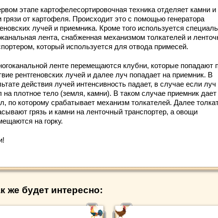
ервом этапе картофелесортировочная техника отделяет камни и
и грязи от картофеля. Происходит это с помощью генератора
геновских лучей и приемника. Кроме того используется специал
оканальная лента, снабженная механизмом толкателей и ленто
спортером, который используется для отвода примесей.
ногоканальной ленте перемещаются клубни, которые попадают 
твие рентгеновских лучей и далее луч попадает на приемник. В
ьтате действия лучей интенсивность падает, в случае если луч
 на плотное тело (земля, камни). В таком случае приемник дает
ал, по которому срабатывает механизм толкателей. Далее толка
асывают грязь и камни на ленточный транспортер, а овощи
мещаются на горку.
и!
к же будет интересно: