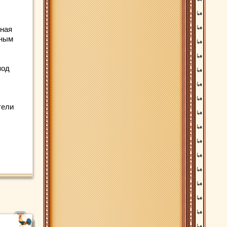
ьная
чным
под
тели