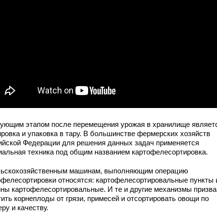
ующим этапом после перемещения урожая в хранилище являетс
ировка и упаковка в тару. В большинстве фермерских хозяйств
ийской Федерации для решения данных задач применяется
иальная техника под общим названием картофелесортировка.
льскохозяйственным машинам, выполняющим операцию
офелесортировки относятся: картофелесортировальные пункты 
ны картофелесортировальные. И те и другие механизмы призв
тить корнеплоды от грязи, примесей и отсортировать овощи по
ру и качеству.