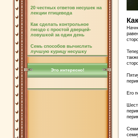
20 честных ответов несушек на
лекции птицевода
Ка
Как сделать контрольное
Начн
гнездо с простой дверцей-
раве
ловушкой за один день
сторо
Семь способов вычислить
Тепе
лучшую курицу несушку
также
сторо
Это интересно!
Пяти
перим
Его п
Шест
перим
перим
Семи
семи