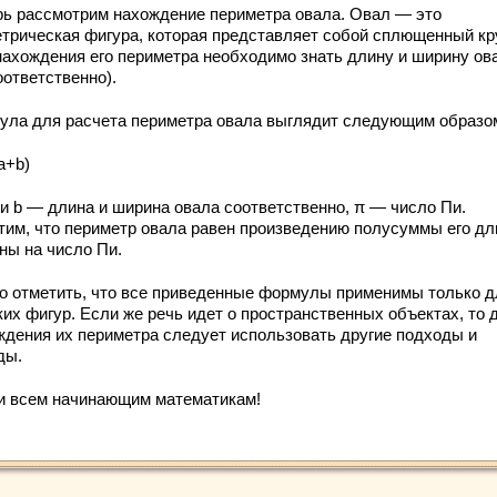
рь рассмотрим нахождение периметра овала. Овал — это
етрическая фигура, которая представляет собой сплющенный кру
нахождения его периметра необходимо знать длину и ширину ова
оответственно).
ула для расчета периметра овала выглядит следующим образо
a+b)
 и b — длина и ширина овала соответственно, π — число Пи.
тим, что периметр овала равен произведению полусуммы его дл
ны на число Пи.
о отметить, что все приведенные формулы применимы только д
ких фигур. Если же речь идет о пространственных объектах, то 
ждения их периметра следует использовать другие подходы и
ды.
и всем начинающим математикам!