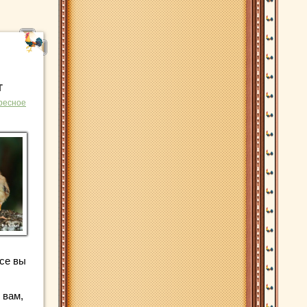
т
ресное
се вы
.
 вам,