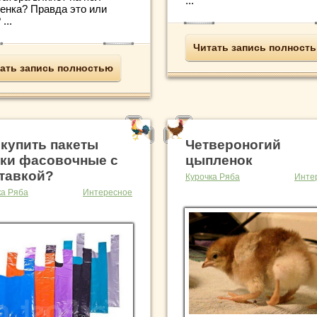
...
енка? Правда это или
...
Читать запись полност
ать запись полностью
 купить пакеты
Четвероногий
ки фасовочные с
цыпленок
тавкой?
Курочка Ряба
Инте
ка Ряба
Интересное