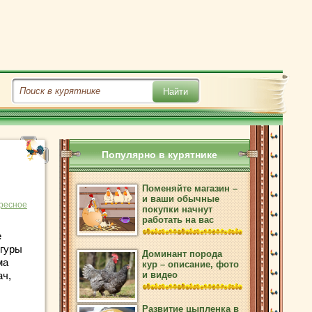
Популярно в курятнике
Поменяйте магазин –
и ваши обычные
ресное
покупки начнут
работать на вас
е
игуры
Доминант порода
ма
кур – описание, фото
ач,
и видео
Развитие цыпленка в