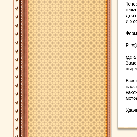
Тепе
геом
Для 
и b с
Форм
P=π(
где a
Заме
шири
Важн
плос
нахо
мето
Удач