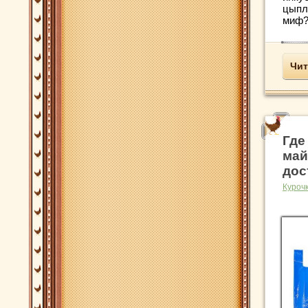
цыпл
миф? 
Чит
Где
май
дос
Куроч