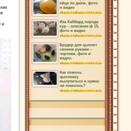
яйце по дням, фото
ских
и видео
ые
Иза Хаббард порода
 и
кур – описание ф 15,
фото и видео
Брудер для цыплят
своими руками –
чертежи, фото и
видео.
Как помочь
цыпленку
вылупиться и нужно
ли помогать?