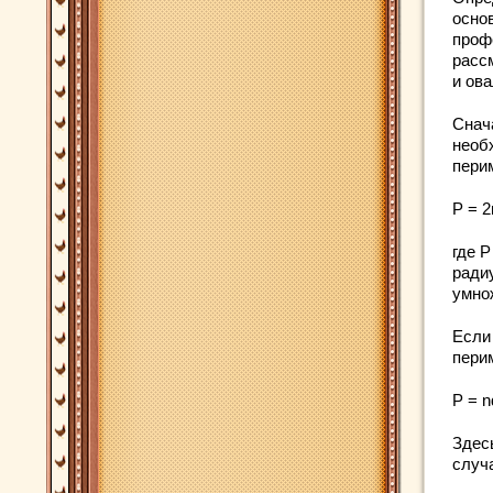
основ
проф
расс
и ов
Снач
необ
пери
P = 2
где P
ради
умно
Если 
пери
P = n
Здесь
случ