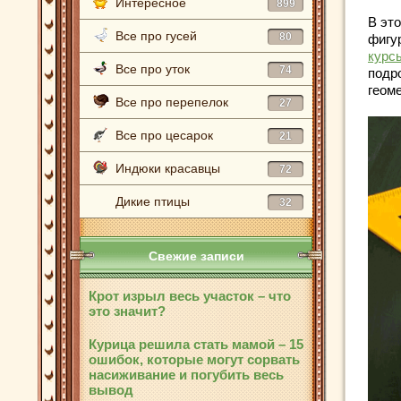
Интересное
899
В это
Все про гусей
80
фигу
курсы
Все про уток
74
подр
геом
Все про перепелок
27
Все про цесарок
21
Индюки красавцы
72
Дикие птицы
32
Свежие записи
Крот изрыл весь участок – что
это значит?
Курица решила стать мамой – 15
ошибок, которые могут сорвать
насиживание и погубить весь
вывод