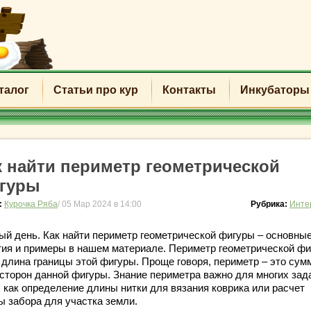
талог
Статьи про кур
Контакты
Инкубаторы
к найти периметр геометрической
гуры
:
Курочка Ряба
/ 05 Мар 2024 в 14:00
Рубрика:
Инте
ый день. Как найти периметр геометрической фигуры – основны
тия и примеры в нашем материале. Периметр геометрической ф
о длина границы этой фигуры. Проще говоря, периметр – это сум
 сторон данной фигуры. Знание периметра важно для многих зад
х как определение длины нитки для вязания коврика или расчет
ы забора для участка земли.