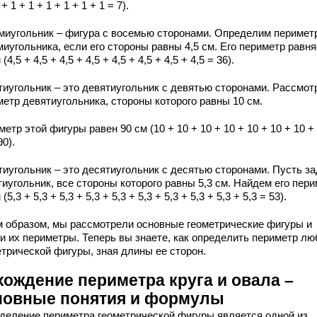
 + 1 + 1 + 1 + 1 + 1 + 1 = 7).
миугольник – фигура с восемью сторонами. Определим перимет
иугольника, если его стороны равны 4,5 см. Его периметр равн
 (4,5 + 4,5 + 4,5 + 4,5 + 4,5 + 4,5 + 4,5 + 4,5 = 36).
тиугольник – это девятиугольник с девятью сторонами. Рассмот
метр девятиугольника, стороны которого равны 10 см.
етр этой фигуры равен 90 см (10 + 10 + 10 + 10 + 10 + 10 + 10 +
90).
тиугольник – это десятиугольник с десятью сторонами. Пусть з
иугольник, все стороны которого равны 5,3 см. Найдем его пери
 (5,3 + 5,3 + 5,3 + 5,3 + 5,3 + 5,3 + 5,3 + 5,3 + 5,3 + 5,3 = 53).
м образом, мы рассмотрели основные геометрические фигуры и
и их периметры. Теперь вы знаете, как определить периметр лю
етрической фигуры, зная длины ее сторон.
хождение периметра круга и овала –
новные понятия и формулы
деление периметра геометрической фигуры является одной из