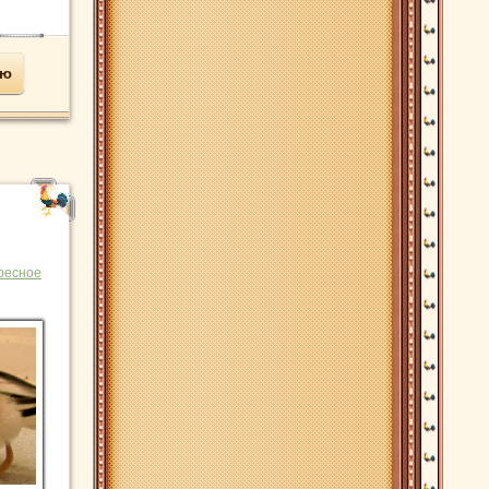
ью
ресное