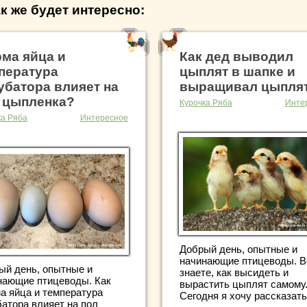
к же будет интересно:
ма яйца и
Как дед выводил
пература
цыплят в шапке и
убатора влияет на
выращивал цыпля
 цыпленка?
Курочка Ряба
Инте
ка Ряба
Интересное
Добрый день, опытные и
начинающие птицеводы. В
ый день, опытные и
знаете, как высидеть и
нающие птицеводы. Как
вырастить цыплят самому
а яйца и температура
Сегодня я хочу рассказать
батора влияет на пол