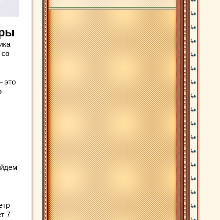
уры
ика
 со
– это
о
айдем
етр
т 7