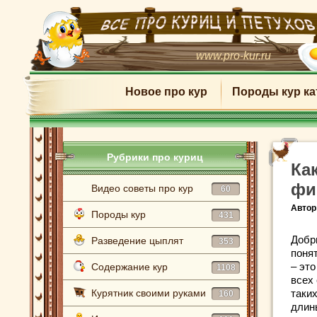
www.pro-kur.ru
Новое про кур
Породы кур ка
Рубрики про куриц
Ка
фи
Видео советы про кур
60
Автор
Породы кур
431
Добр
Разведение цыплят
353
поня
– эт
Содержание кур
1108
всех
Курятник своими руками
таки
160
длин