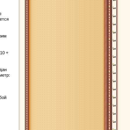
р
яется
рим
 10 +
адан
метр:
бой