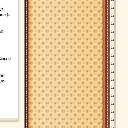
г.
ла (a
м:
ины и
ля
для