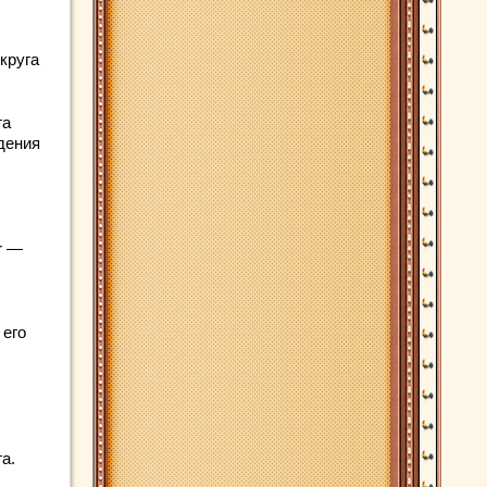
круга
га
дения
r —
 его
а.