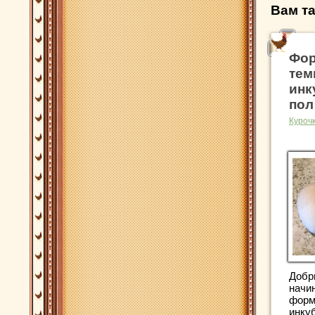
Вам та
Фор
тем
инк
пол
Куроч
Добр
начи
форм
инку