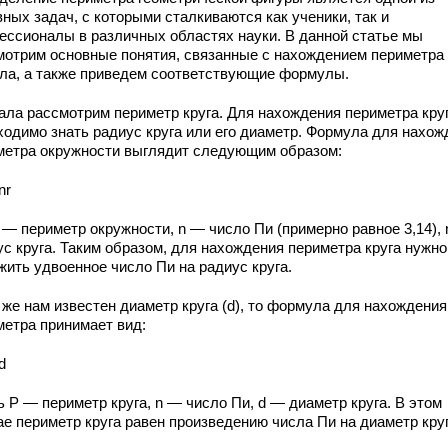
ных задач, с которыми сталкиваются как ученики, так и
ессионалы в различных областях науки. В данной статье мы
мотрим основные понятия, связанные с нахождением периметра 
ала, а также приведем соответствующие формулы.
ала рассмотрим периметр круга. Для нахождения периметра кру
ходимо знать радиус круга или его диаметр. Формула для нахож
метра окружности выглядит следующим образом:
nr
 — периметр окружности, n — число Пи (примерно равное 3,14), 
ус круга. Таким образом, для нахождения периметра круга нужно
жить удвоенное число Пи на радиус круга.
же нам известен диаметр круга (d), то формула для нахождения
метра принимает вид:
d
 P — периметр круга, n — число Пи, d — диаметр круга. В этом
ае периметр круга равен произведению числа Пи на диаметр круг