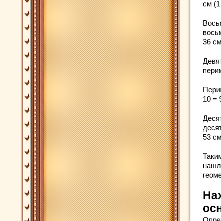
см (1
Вось
восьм
36 см
Девя
пери
Перим
10 = 
Деся
десят
53 см
Таки
нашл
геом
На
ос
Опре