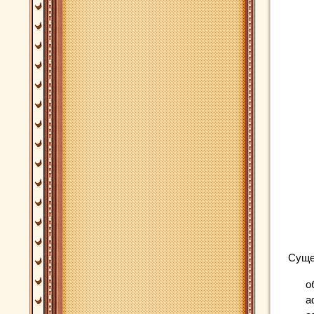
Суще
о
а