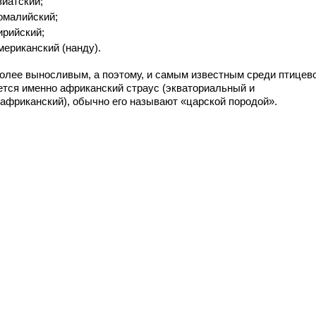
зиатский;
омалийский;
ирийский;
мериканский (нанду).
олее выносливым, а поэтому, и самым известным среди птицев
ется именно африканский страус (экваториальный и
африканский), обычно его называют «царской породой».