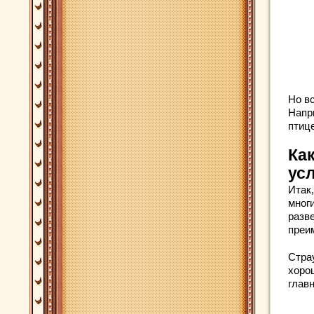
Но в
Напр
птиц
Ка
ус
Итак
мног
разве
преи
Стра
хоро
глав