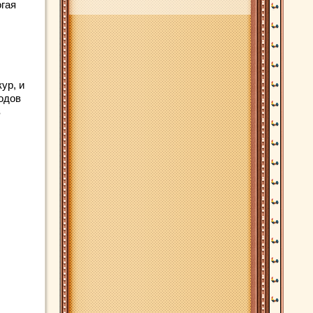
огая
ур, и
водов
в