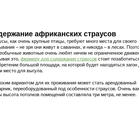
держание африканских страусов
усы, как очень крупные птицы, требуют много места для своего
вания – не зря они живут в саваннах, и никогда – в лесах. Поэт
необычные животные очень любят ничем не ограниченное движен
ывая это,
фермеру для содержания страусов
стоит позаботитьс
бретении большой площади, на которой будет находиться загон
и место для выгула.
охим вариантом для их проживания может стать арендованный
арник, переоборудованный под особенности страусов. Очень ва
ы высота потолков помещений составляла три метра, не менее.