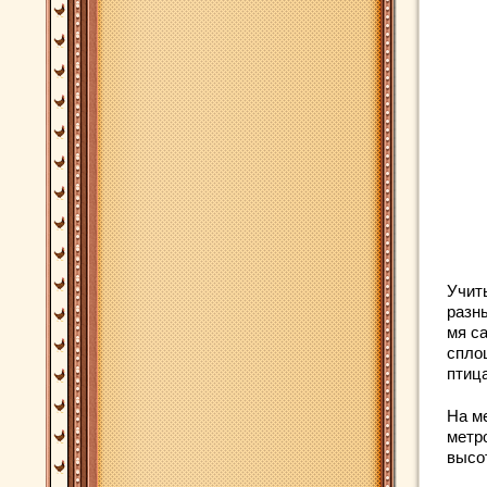
Учит
разн
мя с
спло
птиц
На ме
метро
высо