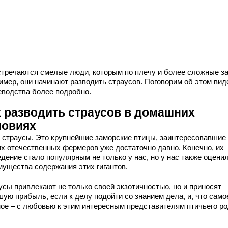
стречаются смелые люди, которым по плечу и более сложные за
имер, они начинают разводить страусов. Поговорим об этом вид
еводства более подробно.
к разводить страусов в домашних
ловиях
, страусы. Это крупнейшие заморские птицы, заинтересовавшие
их отечественных фермеров уже достаточно давно. Конечно, их
дение стало популярным не только у нас, но у нас также оцени
мущества содержания этих гигантов.
усы привлекают не только своей экзотичностью, но и приносят
шую прибыль, если к делу подойти со знанием дела, и, что само
ное – с любовью к этим интересным представителям птичьего ро