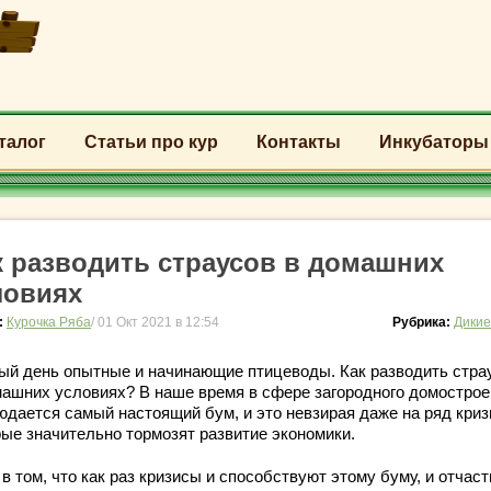
талог
Статьи про кур
Контакты
Инкубаторы
к разводить страусов в домашних
ловиях
:
Курочка Ряба
/ 01 Окт 2021 в 12:54
Рубрика:
Дикие
ый день опытные и начинающие птицеводы. Как разводить стра
машних условиях? В наше время в сфере загородного домострое
юдается самый настоящий бум, и это невзирая даже на ряд криз
рые значительно тормозят развитие экономики.
в том, что как раз кризисы и способствуют этому буму, и отчаст