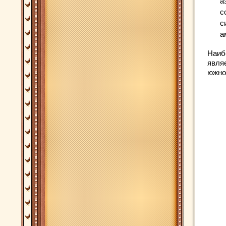
а
с
с
а
Наиб
явля
южно