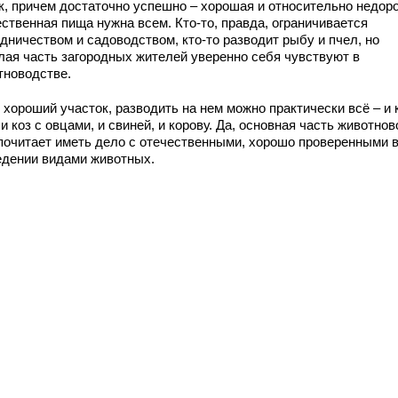
к, причем достаточно успешно – хорошая и относительно недор
ственная пища нужна всем. Кто-то, правда, ограничивается
дничеством и садоводством, кто-то разводит рыбу и пчел, но
лая часть загородных жителей уверенно себя чувствуют в
тноводстве.
хороший участок, разводить на нем можно практически всё – и к
 и коз с овцами, и свиней, и корову. Да, основная часть животно
почитает иметь дело с отечественными, хорошо проверенными 
едении видами животных.