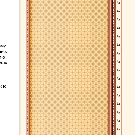
ому
ие.
я о
 для
жно,