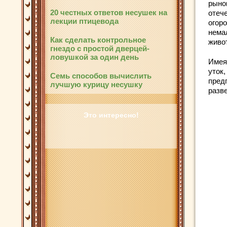
рыно
20 честных ответов несушек на
отече
лекции птицевода
огоро
нема
Как сделать контрольное
живо
гнездо с простой дверцей-
ловушкой за один день
Имея 
уток,
Семь способов вычислить
пред
лучшую курицу несушку
разв
Это интересно!