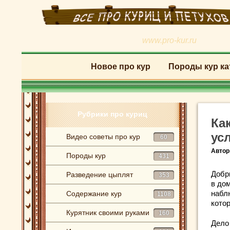
www.pro-kur.ru
Новое про кур
Породы кур ка
Рубрики про куриц
Ка
ус
Видео советы про кур
60
Автор
Породы кур
431
Добр
Разведение цыплят
353
в до
набл
Содержание кур
1108
кото
Курятник своими руками
160
Дело 