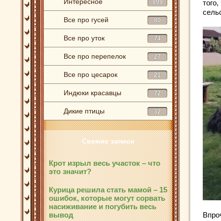
Интересное
899
того
сель
Все про гусей
80
Все про уток
74
Все про перепелок
27
Все про цесарок
21
Индюки красавцы
72
Дикие птицы
32
Свежие записи
Крот изрыл весь участок – что
это значит?
Курица решила стать мамой – 15
ошибок, которые могут сорвать
насиживание и погубить весь
вывод
Впро