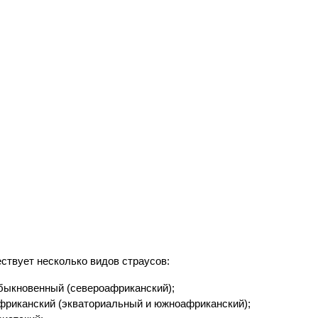
ствует несколько видов страусов:
быкновенный (североафриканский);
фриканский (экваториальный и южноафриканский);