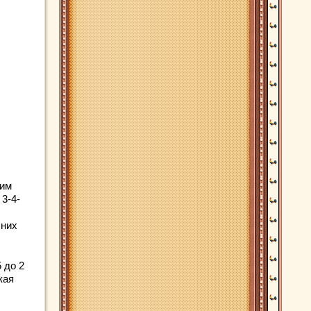
 им
3-4-
 них
 до 2
кая