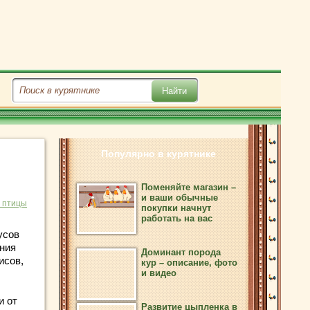
Популярно в курятнике
Поменяйте магазин –
и ваши обычные
 птицы
покупки начнут
работать на вас
усов
ния
Доминант порода
исов,
кур – описание, фото
и видео
и от
Развитие цыпленка в