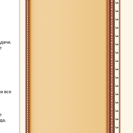
дачи.
е
ли все
е
да.