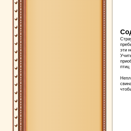
Со
Стра
пребы
эти 
Учит
прио
птиц 
Непл
свин
чтоб