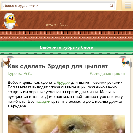
www.pro-kur.ru
Выберите рубрику блога
Как сделать брудер для цыплят
Курочка Ряба
Разведение цыплят
Добрый день. Как сделать
брудер
для цыплят своими руками?
Если цыплят выводят способом инкубации, особенно важно
создать им хорошие условия в первые дни жизни. Малыши
нуждаются в тепле. Даже при комнатной температуре они могут
погибнуть. Без
наседки
цыплят в возрасте до 1 месяца держат
в брудере.