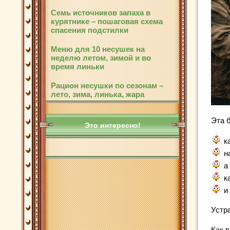
Семь источников запаха в
курятнике – пошаговая схема
спасения подстилки
Меню для 10 несушек на
неделю летом, зимой и во
время линьки
Рацион несушки по сезонам –
лето, зима, линька, жара
Эта 
Это интересно!
к
н
а
к
и
Устр
Как 