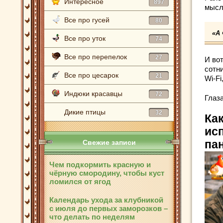
Интересное
897
мысл
Все про гусей
80
«А
Все про уток
74
Все про перепелок
27
И вот
сотн
Все про цесарок
21
Wi-Fi
Индюки красавцы
72
Глаз
Дикие птицы
32
Ка
ис
Свежие записи
па
Чем подкормить красную и
чёрную смородину, чтобы куст
ломился от ягод
Календарь ухода за клубникой
с июля до первых заморозков –
что делать по неделям