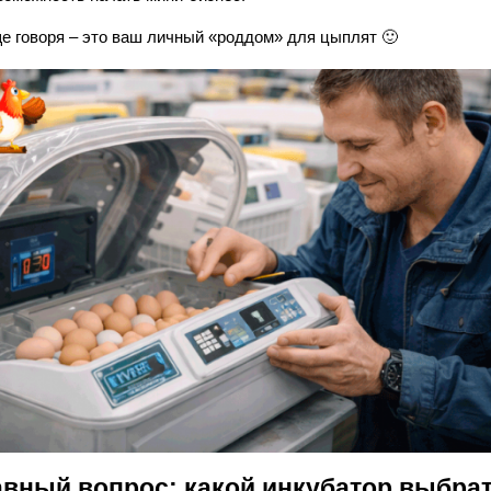
е говоря – это ваш личный «роддом» для цыплят 🙂
авный вопрос: какой инкубатор выбра