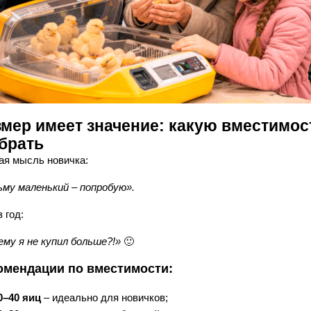
змер имеет значение: какую вместимос
брать
ая мысль новичка:
ьму маленький – попробую».
 год:
ему я не купил больше?!»
🙂
омендации по вместимости:
0–40 яиц
– идеально для новичков;