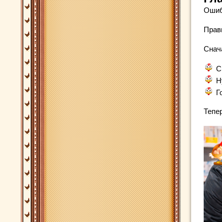
Ошиб
Прав
Снача
С
Н
Г
Тепе