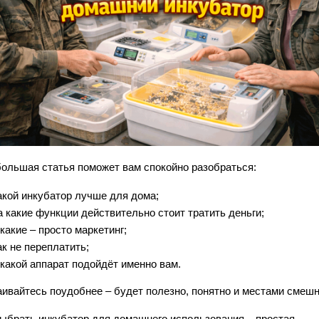
большая статья поможет вам спокойно разобраться:
акой инкубатор лучше для дома;
а какие функции действительно стоит тратить деньги;
 какие – просто маркетинг;
ак не переплатить;
 какой аппарат подойдёт именно вам.
аивайтесь поудобнее – будет полезно, понятно и местами смешн
выбрать инкубатор для домашнего использования – простая