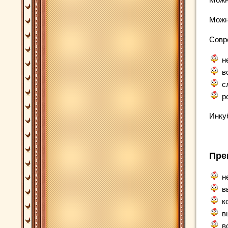
Можн
Совр
н
в
с
р
Инку
Пре
н
в
к
в
в