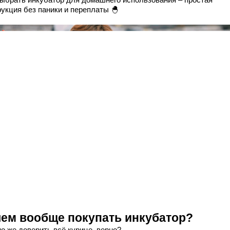
рукция без паники и переплаты 🐣
чем вообще покупать инкубатор?
о же доверить всё курице, верно?