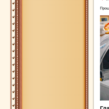
Прощ
Гл