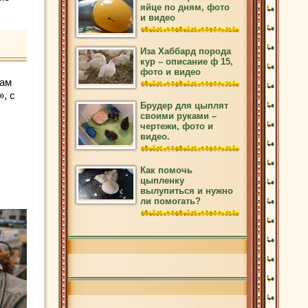
яйце по дням, фото
и видео
Иза Хаббард порода
кур – описание ф 15,
фото и видео
там
, с
Брудер для цыплят
своими руками –
чертежи, фото и
видео.
Как помочь
цыпленку
вылупиться и нужно
ли помогать?