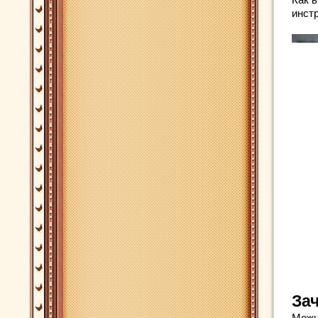
инст
За
Можн