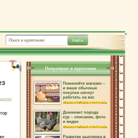
Популярно в курятнике
ез
Поменяйте магазин –
и ваши обычные
покупки начнут
работать на вас
цыплят
Доминант порода
тор
кур – описание, фото
и видео
же
Развитие цыпленка в