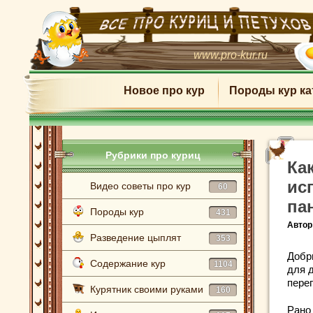
www.pro-kur.ru
Новое про кур
Породы кур ка
Рубрики про куриц
Ка
ис
Видео советы про кур
60
па
Породы кур
431
Автор
Разведение цыплят
353
Добр
Содержание кур
1104
для 
пере
Курятник своими руками
160
Рано