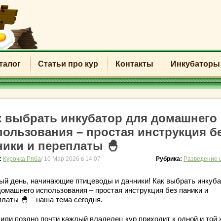
талог
Статьи про кур
Контакты
Инкубаторы
к выбрать инкубатор для домашнего
пользования – простая инструкция б
ники и переплаты 🐣
:
Курочка Ряба
/ 10 Мар 2026 в 14:07
Рубрика:
Разведение 
ый день, начинающие птицеводы и дачники! Как выбрать инкуба
домашнего использования – простая инструкция без паники и
платы 🐣 – наша тема сегодня.
 или поздно почти каждый владелец кур приходит к одной и той 