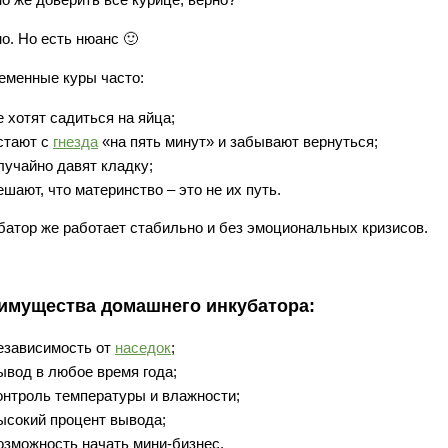
о. Но есть нюанс 🙂
еменные куры часто:
е хотят садиться на яйца;
стают с
гнезда
«на пять минут» и забывают вернуться;
лучайно давят кладку;
ешают, что материнство – это не их путь.
батор же работает стабильно и без эмоциональных кризисов.
имущества домашнего инкубатора:
езависимость от
наседок
;
ывод в любое время года;
онтроль температуры и влажности;
ысокий процент вывода;
озможность начать мини-бизнес.