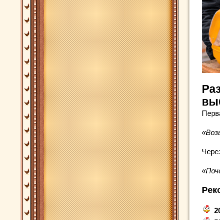
Ра
вы
Перв
«Воз
Через
«Поч
Рек
2