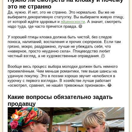
это не странно
Да, нужно. И нет, это не странно. Это нормально. Вы же не
выбираете декоративную статуэтку. Вы выбираете живую птицу,
от которой ждёте здоровья и
яйценоскости
. А значит, смотреть
надо туда, где часто прячется правда. 😄
У хорошей птицы клоака должна быть чистой, без следов
поноса, налипаний, воспаления и прочих сюрпризов. Если там
грязно, мокро, раздражено, лучше не убеждать себя, что
«наверное, просто неудачно села». Птицеводство любит
честный взгляд, а не художественные оправдания. 🫠
Вообще весь процесс выбора молодки должен быть немного
приземлённым. Чем меньше романтики, тем выше шансы на
удачную покупку. Это в поэзии хорошо звучит «влюбился в
курочку с первого взгляда». В хозяйстве лучше работает
«осмотрел, сравнил, не нашёл тревожных признаков». 😂
Какие вопросы обязательно задать
продавцу