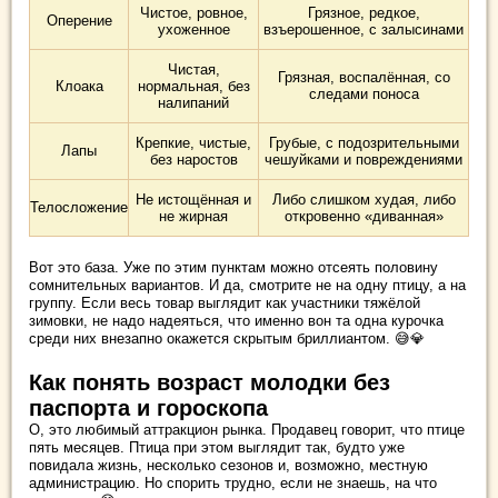
Чистое, ровное,
Грязное, редкое,
Оперение
ухоженное
взъерошенное, с залысинами
Чистая,
Грязная, воспалённая, со
Клоака
нормальная, без
следами поноса
налипаний
Крепкие, чистые,
Грубые, с подозрительными
Лапы
без наростов
чешуйками и повреждениями
Не истощённая и
Либо слишком худая, либо
Телосложение
не жирная
откровенно «диванная»
Вот это база. Уже по этим пунктам можно отсеять половину
сомнительных вариантов. И да, смотрите не на одну птицу, а на
группу. Если весь товар выглядит как участники тяжёлой
зимовки, не надо надеяться, что именно вон та одна курочка
среди них внезапно окажется скрытым бриллиантом. 😅💎
Как понять возраст молодки без
паспорта и гороскопа
О, это любимый аттракцион рынка. Продавец говорит, что птице
пять месяцев. Птица при этом выглядит так, будто уже
повидала жизнь, несколько сезонов и, возможно, местную
администрацию. Но спорить трудно, если не знаешь, на что