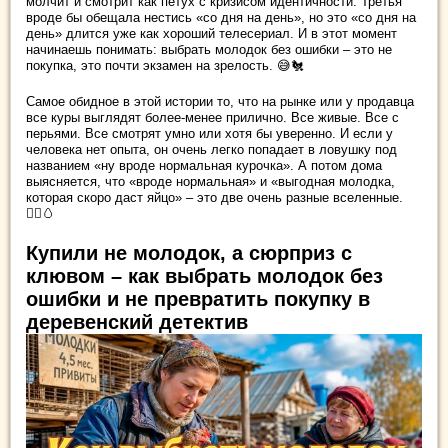
молчит и смотрит как петух с кризисом идентичности. Третья
вроде бы обещала нестись «со дня на день», но это «со дня на
день» длится уже как хороший телесериал. И в этот момент
начинаешь понимать: выбрать молодок без ошибки – это не
покупка, это почти экзамен на зрелость. 😅🐔
Самое обидное в этой истории то, что на рынке или у продавца
все куры выглядят более-менее прилично. Все живые. Все с
перьями. Все смотрят умно или хотя бы уверенно. И если у
человека нет опыта, он очень легко попадает в ловушку под
названием «ну вроде нормальная курочка». А потом дома
выясняется, что «вроде нормальная» и «выгодная молодка,
которая скоро даст яйцо» – это две очень разные вселенные.
🤦‍♀️🥚
Купили не молодок, а сюрприз с
клювом – как выбрать молодок без
ошибки и не превратить покупку в
деревенский детектив