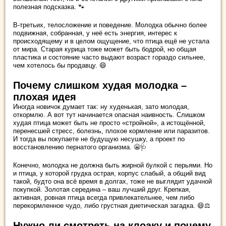
полезная подсказка. 🐾
В-третьих, телосложение и поведение. Молодка обычно более
подвижная, собранная, у неё есть энергия, интерес к
происходящему и в целом ощущение, что птица ещё не устала
от мира. Старая курица тоже может быть бодрой, но общая
пластика и состояние часто выдают возраст гораздо сильнее,
чем хотелось бы продавцу. 😄
Почему слишком худая молодка –
плохая идея
Иногда новичок думает так: ну худенькая, зато молодая,
откормлю. А вот тут начинается опасная наивность. Слишком
худая птица может быть не просто «стройной», а истощённой,
перенесшей стресс, болезнь, плохое кормление или паразитов.
И тогда вы покупаете не будущую несушку, а проект по
восстановлению пернатого организма. 😬🩺
Конечно, молодка не должна быть жирной булкой с перьями. Но
и птица, у которой грудка острая, корпус слабый, а общий вид
такой, будто она всё время в долгах, тоже не выглядит удачной
покупкой. Золотая середина – ваш лучший друг. Крепкая,
активная, ровная птица всегда привлекательнее, чем либо
перекормленное чудо, либо грустная диетическая загадка. 😄⚖️
Нужно ли смотреть на клоаку и почему