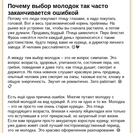
Почему выбор молодок так часто
заканчивается ошибкой
Потому что люди покупают птицу глазами, а надо покупать
головой. Вот и весь трагикомический корень проблемы. На
рынке всё устроено так, чтобы вы сначала растаяли, а потом
уже думали. Продавец бодрый. Птица шевелится. Перо блестит.
Фраза «несётся почти каждый день» произносится с таким
достоинством, будто перед вами не курица, а директор яичного
завода. И человек расслабляется. 😌🐓
А между тем выбор молодок – это не вопрос симпатии. Это
вопрос возраста, здоровья, упитанности, состояния пера, ног,
гребня, поведения и даже того, как птица дышит, смотрит и
держится. Но пока новичок слушает красивую речь продавца,
опытный человек уже смотрит на лапы, тазовые кости, клоаку и
общую энергичность. Звучит не романтично. Зато работает. 😄
📋
Есть ещё одна причина ошибок. Многие путают молодку с
любой молодой на вид курицей. А это не одно и то же. Молодка
– это не просто «не очень старая курица». Это птица
подходящего возраста, близкая к началу яйцекладки или только
что вступившая в этот прекрасный, но затратный этап жизни.
Если вам продали просто аккуратную взрослую курицу, которая
уже давно живёт свой лучший постпроизводственный период,
это не молодка. Это красиво оформленное разочарование. 😅