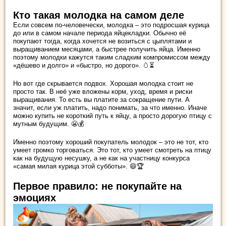
Кто такая молодка на самом деле
Если совсем по-человечески, молодка – это подросшая курица
до или в самом начале периода яйцекладки. Обычно её
покупают тогда, когда хочется не возиться с цыплятами и
выращиванием месяцами, а быстрее получить яйца. Именно
поэтому молодки кажутся таким сладким компромиссом между
«дёшево и долго» и «быстро, но дорого». 🥚⏳
Но вот где скрывается подвох. Хорошая молодка стоит не
просто так. В неё уже вложены корм, уход, время и риски
выращивания. То есть вы платите за сокращение пути. А
значит, если уж платить, надо понимать, за что именно. Иначе
можно купить не короткий путь к яйцу, а просто дорогую птицу с
мутным будущим. 😬💰
Именно поэтому хороший покупатель молодок – это не тот, кто
умеет громко торговаться. Это тот, кто умеет смотреть на птицу
как на будущую несушку, а не как на участницу конкурса
«самая милая курица этой субботы». 😄🏆
Первое правило: не покупайте на
эмоциях