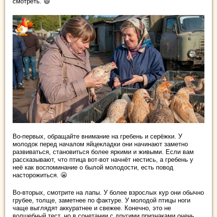
смотреть. 😄
Во-первых, обращайте внимание на гребень и серёжки. У
молодок перед началом яйцекладки они начинают заметно
развиваться, становиться более яркими и живыми. Если вам
рассказывают, что птица вот-вот начнёт нестись, а гребень у
неё как воспоминание о былой молодости, есть повод
насторожиться. 😬
Во-вторых, смотрите на лапы. У более взрослых кур они обычно
грубее, толще, заметнее по фактуре. У молодой птицы ноги
чаще выглядят аккуратнее и свежее. Конечно, это не
волшебный тест, но в сочетании с другими признаками очень