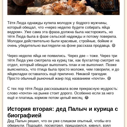
Тётя Люда однажды купила молодок у бодрого мужчины,
который обещал, что «через неделю будете собирать яйца
ведром». Уже сама эта фраза должна была насторожить, но
тётя Люда была в фазе сельской надежды и потому поверила.
Молодки действительно были красивые, стройные, бойкие и
очень убедительно выглядели на фоне рассказа продавца. 😄
Через неделю яйца не появились. Через две – тоже. Через три
тётя Люда уже смотрела на куриц так, как бухгалтер смотрит на
отдел, который обещал выполнить план и не выполнил. Позже
выяснилось, что птица была просто моложе, чем говорили, и до
яйцекладки оставалось ещё прилично. Никакой трагедии.
Просто обычный рыночный жанр под названием «почти». 😅
С тех пор тётя Люда рассказывала всем прекрасную мудрость:
слово «почти» на рынке стоит дорого. Особенно если за него
ещё и платишь кормом потом целый месяц. 😂
История вторая: дед Палыч и курица с
биографией
Дед Палыч решил, что он уже слишком опытный, чтобы его
обманули. Подошёл, посмотрел, прищурился, кивнул, взял