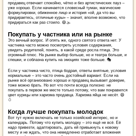
продавец отвечает спокойно, чётко и без артистических пауз –
уже хорошо. Если начинается словесный туман, магические
формулировки, обиженное лицо и история «ой, да что вы
придираетесь, отличные куры» – значит, вполне возможно, что
придираться как раз стоило. 😄🌫️
Покупать у частника или на рынке
Это вечный вопрос. И опять же, одного святого ответа нет. У
частника часто можно посмотреть условия содержания,
увидеть родителей, понять, в какой среде росла птица. Это
огромный плюс. На рынке выбор больше, но и театра больше, и
спешки, и соблазна купить на эмоциях тоже больше. 🎭
Если у частника чисто, птица бодрая, ответы внятные, условия
нормальные – это часто очень достойный вариант. Если на
рынке всё организовано хорошо и продавец вызывает доверие,
тоже можно брать. Но вот что почти всегда полезно: не
покупать в первом же месте только потому, что вам понравился
цвет курицы или харизма продавца. Харизма яйца не несёт. 😄
🥚
Когда лучше покупать молодок
Вот тут нужно включать не только хозяйский интерес, но и
календарь. Потому что купить молодку – это ещё не всё. Её
надо привезти, адаптировать, дать ей привыкнуть к новому
месту и не ждать, что она немедленно отработает вложения