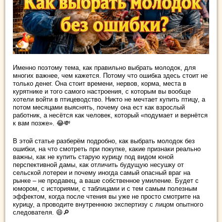
Именно поэтому тема, как правильно выбрать молодок, для
многих важнее, чем кажется. Потому что ошибка здесь стоит не
только денег. Она стоит времени, нервов, корма, места в
курятнике и того самого настроения, с которым вы вообще
хотели войти в птицеводство. Никто не мечтает купить птицу, а
потом месяцами выяснять, почему она ест как взрослый
работник, а несётся как человек, который «подумает и вернётся
к вам позже». 😂💸
В этой статье разберём подробно, как выбрать молодок без
ошибки, на что смотреть при покупке, какие признаки реально
важны, как не купить старую курицу под видом юной
перспективной дамы, как отличить будущую несушку от
сельской лотереи и почему иногда самый опасный враг на
рынке – не продавец, а ваше собственное умиление. Будет с
юмором, с историями, с таблицами и с тем самым полезным
эффектом, когда после чтения вы уже не просто смотрите на
курицу, а проводите внутреннюю экспертизу с лицом опытного
следователя. 😄🔎