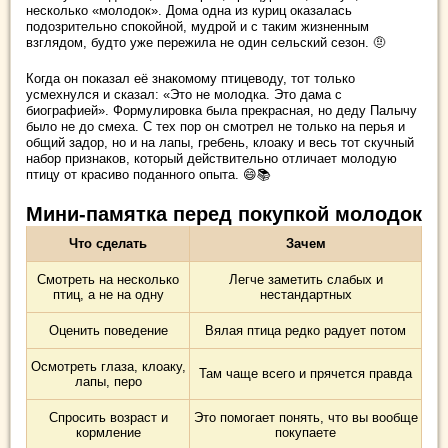
несколько «молодок». Дома одна из куриц оказалась
подозрительно спокойной, мудрой и с таким жизненным
взглядом, будто уже пережила не один сельский сезон. 🤨
Когда он показал её знакомому птицеводу, тот только
усмехнулся и сказал: «Это не молодка. Это дама с
биографией». Формулировка была прекрасная, но деду Палычу
было не до смеха. С тех пор он смотрел не только на перья и
общий задор, но и на лапы, гребень, клоаку и весь тот скучный
набор признаков, который действительно отличает молодую
птицу от красиво поданного опыта. 😄📚
Мини-памятка перед покупкой молодок
Что сделать
Зачем
Смотреть на несколько
Легче заметить слабых и
птиц, а не на одну
нестандартных
Оценить поведение
Вялая птица редко радует потом
Осмотреть глаза, клоаку,
Там чаще всего и прячется правда
лапы, перо
Спросить возраст и
Это помогает понять, что вы вообще
кормление
покупаете