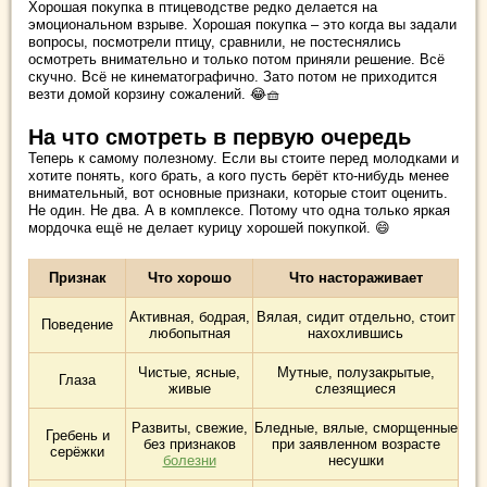
Хорошая покупка в птицеводстве редко делается на
эмоциональном взрыве. Хорошая покупка – это когда вы задали
вопросы, посмотрели птицу, сравнили, не постеснялись
осмотреть внимательно и только потом приняли решение. Всё
скучно. Всё не кинематографично. Зато потом не приходится
везти домой корзину сожалений. 😂🧺
На что смотреть в первую очередь
Теперь к самому полезному. Если вы стоите перед молодками и
хотите понять, кого брать, а кого пусть берёт кто-нибудь менее
внимательный, вот основные признаки, которые стоит оценить.
Не один. Не два. А в комплексе. Потому что одна только яркая
мордочка ещё не делает курицу хорошей покупкой. 😄
Признак
Что хорошо
Что настораживает
Активная, бодрая,
Вялая, сидит отдельно, стоит
Поведение
любопытная
нахохлившись
Чистые, ясные,
Мутные, полузакрытые,
Глаза
живые
слезящиеся
Развиты, свежие,
Бледные, вялые, сморщенные
Гребень и
без признаков
при заявленном возрасте
серёжки
болезни
несушки