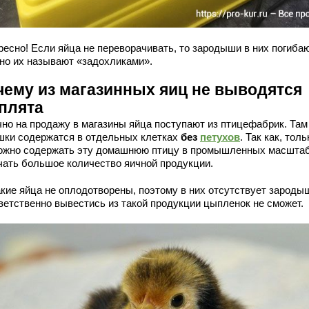
ресно! Если яйца не переворачивать, то зародыши в них погибаю
но их называют «задохликами».
чему из магазинных яиц не выводятся
плята
но на продажу в магазины яйца поступают из птицефабрик. Там
шки содержатся в отдельных клетках
без
петухов
. Так как, толь
ожно содержать эту домашнюю птицу в промышленных масштаб
чать большое количество яичной продукции.
акие яйца не оплодотворены, поэтому в них отсутствует зароды
ветственно вывестись из такой продукции цыпленок не сможет.