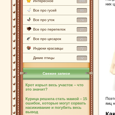
Интересное
899
них 
Все про гусей
80
Все про уток
74
Все про перепелок
27
Все про цесарок
21
Индюки красавцы
72
Дикие птицы
32
Свежие записи
Крот изрыл весь участок – что
это значит?
Поэт
Курица решила стать мамой – 15
ошибок, которые могут сорвать
яиц 
насиживание и погубить весь
вывод
Ка