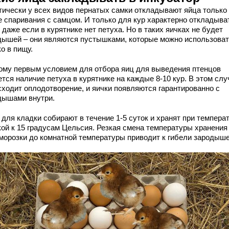
тически у всех видов пернатых самки откладывают яйца только
е спаривания с самцом. И только для кур характерно откладыва
 даже если в курятнике нет петуха. Но в таких яичках не будет
дышей – они являются пустышками, которые можно использова
о в пищу.
ому первым условием для отбора яиц для выведения птенцов
тся наличие петуха в курятнике на каждые 8-10 кур. В этом слу
сходит оплодотворение, и яички появляются гарантированно с
дышами внутри.
для кладки собирают в течение 1-5 суток и хранят при температ
кой к 15 градусам Цельсия. Резкая смена температуры хранения
аморозки до комнатной температуры приводит к гибели зародыше