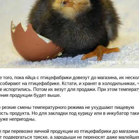
 того, пока яйца с птицефабрики довезут до магазина, их неско
 собирают на птицефабрике. Кстати, и хранят в холодильниках,
не испортились. Потом их везут для продажи. При этом температ
ения продукции будет выше.
е резкие смены температурного режима не ухудшают пищевую
сть продукта. Но для закладки под курицу или в инкубатор так
 уже непригодны.
е при перевозке яичной продукции из птицефабрики до магазина
т подвергаться тряске, а зародыши не переносят даже малейше