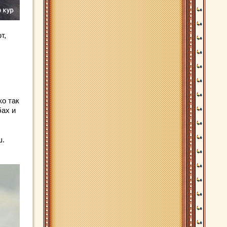
т,
ко так
ах и
ш.