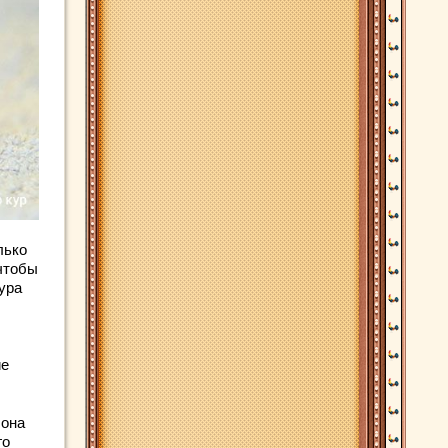
лько
 чтобы
ура
ие
 она
го