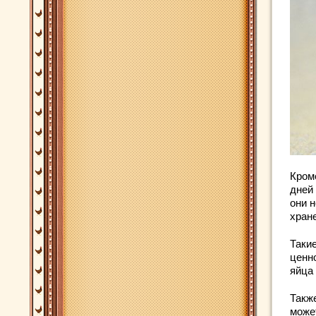
Кроме
дней
они 
хран
Таки
ценно
яйца
Такж
може