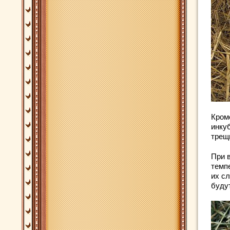
Кром
инку
трещ
При 
темп
их с
будут