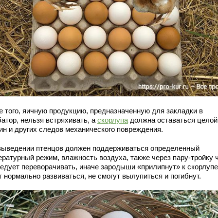
е того, яичную продукцию, предназначенную для закладки в
батор, нельзя встряхивать, а
скорлупа
должна оставаться целой
ин и других следов механического повреждения.
выведении птенцов должен поддерживаться определенный
ературный режим, влажность воздуха, также через пару-тройку 
ледует переворачивать, иначе зародыши «прилипнут» к скорлупе
 нормально развиваться, не смогут вылупиться и погибнут.