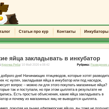
талог
Статьи про кур
Контакты
Инкубаторы
кие яйца закладывать в инкубатор
:
Курочка Ряба
/ 10 Май 2020 в 08:42
Рубрика:
Разведение 
 доброго дня! Начинающих птицеводов, которые хотят разводит
ек «с нуля», закладывая яйца в инкубатор или под наседок,
ресует вопрос – можно ли для этого покупать магазинные яйца?
орые так и поступали, но при этом цыплята в результате не
дились. Есть простые объяснения, какие яйца закладывать в
батор и почему из магазинных яиц не выводятся цыплята.
имер, покупая на рынке «фермерские яйца», вы тоже не получит