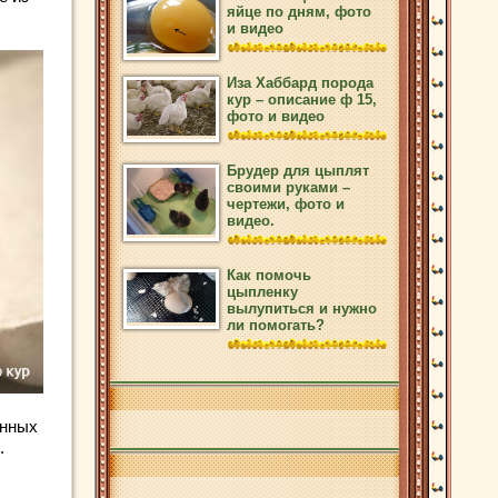
яйце по дням, фото
и видео
Иза Хаббард порода
кур – описание ф 15,
фото и видео
Брудер для цыплят
своими руками –
чертежи, фото и
видео.
Как помочь
цыпленку
вылупиться и нужно
ли помогать?
инных
.