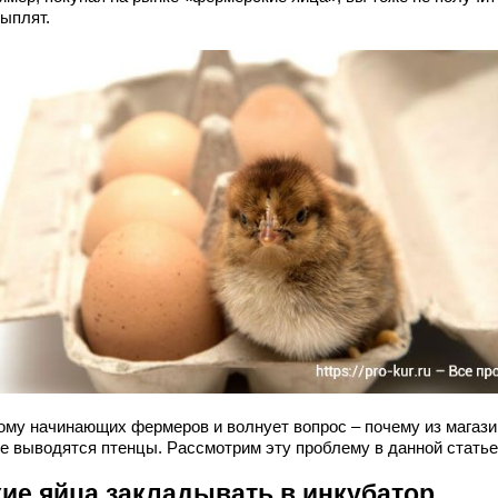
цыплят.
ому начинающих фермеров и волнует вопрос – почему из магаз
не выводятся птенцы. Рассмотрим эту проблему в данной статье
кие яйца закладывать в инкубатор