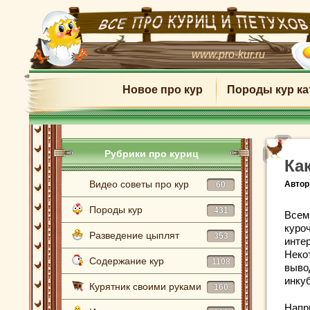
www.pro-kur.ru
Новое про кур
Породы кур ка
Рубрики про куриц
Ка
Видео советы про кур
Автор
60
Породы кур
431
Всем
куроч
Разведение цыплят
353
инте
Некот
Содержание кур
1108
выво
инку
Курятник своими руками
160
Напр