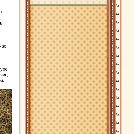
ть
ть
чае
уре,
 яиц –
й.