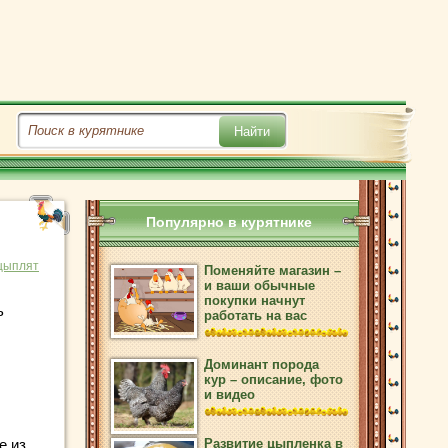
Популярно в курятнике
цыплят
Поменяйте магазин –
и ваши обычные
покупки начнут
ь
работать на вас
Доминант порода
кур – описание, фото
и видео
е из
Развитие цыпленка в