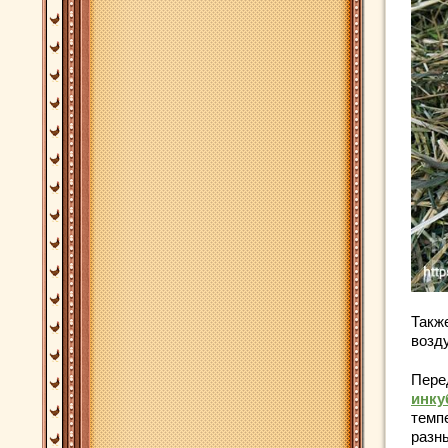
Такж
возд
Пере
инку
темп
разн