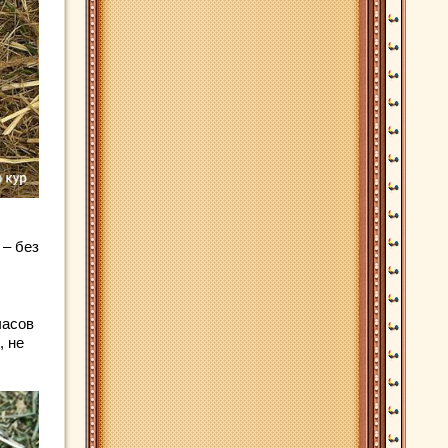
 – без
часов
, не