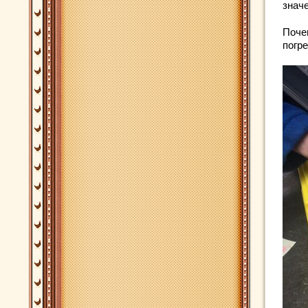
знач
Поче
погре