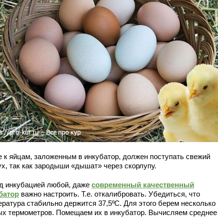
е к яйцам, заложенным в инкубатор, должен поступать свежий
ух, так как зародыши «дышат» через скорлупу.
д инкубацией любой, даже
современный качественный
батор
важно настроить. Т.е. откалибровать. Убедиться, что
ература стабильно держится 37,5ºС. Для этого берем несколько
ых термометров. Помещаем их в инкубатор. Вычисляем среднее