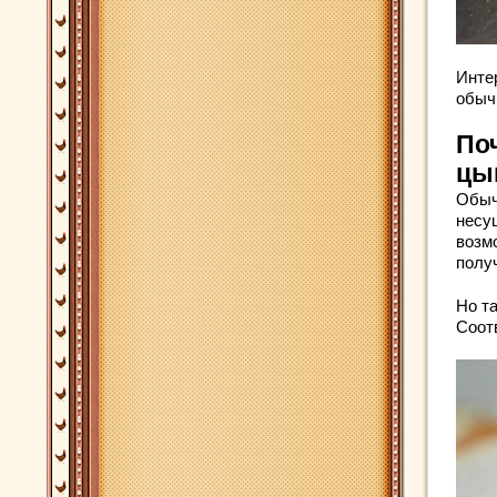
Инте
обыч
По
цы
Обыч
несу
возм
полу
Но т
Соот