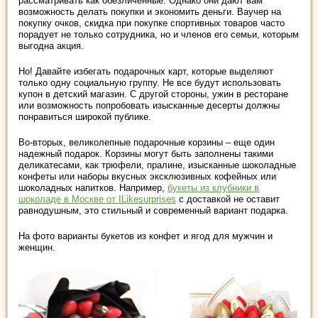
рассматривать как обезличенные. Однако они дают вам
возможность делать покупки и экономить деньги. Ваучер на
покупку очков, скидка при покупке спортивных товаров часто
порадует не только сотрудника, но и членов его семьи, которым
выгодна акция.
Но! Давайте избегать подарочных карт, которые выделяют
только одну социальную группу. Не все будут использовать
купон в детский магазин. С другой стороны, ужин в ресторане
или возможность попробовать изысканные десерты должны
понравиться широкой публике.
Во-вторых, великолепные подарочные корзины – еще один
надежный подарок. Корзины могут быть заполнены такими
деликатесами, как трюфели, пралине, изысканные шоколадные
конфеты или наборы вкусных эксклюзивных кофейных или
шоколадных напитков. Например,
букеты из клубники в
шоколаде в Москве от ILikesurprises
с доставкой не оставит
равнодушным, это стильный и современный вариант подарка.
На фото варианты букетов из конфет и ягод для мужчин и
женщин.