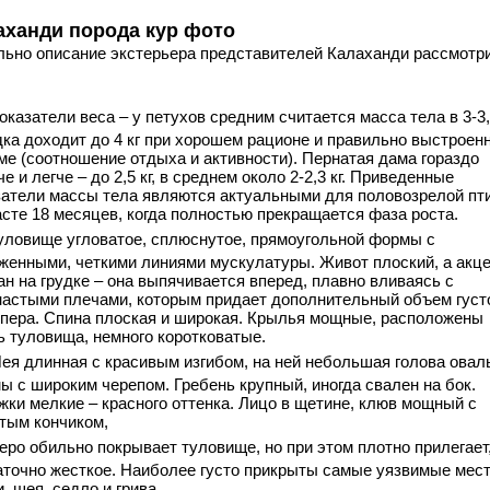
аханди порода кур фото
льно описание экстерьера представителей Калаханди рассмотр
.
оказатели веса – у петухов средним считается масса тела в 3-3,8
дка доходит до 4 кг при хорошем рационе и правильно выстроен
ме (соотношение отдыха и активности). Пернатая дама гораздо
е и легче – до 2,5 кг, в среднем около 2-2,3 кг. Приведенные
затели массы тела являются актуальными для половозрелой пт
асте 18 месяцев, когда полностью прекращается фаза роста.
уловище угловатое, сплюснутое, прямоугольной формы с
женными, четкими линиями мускулатуры. Живот плоский, а акц
ан на грудке – она выпячивается вперед, плавно вливаясь с
настыми плечами, которым придает дополнительный объем густ
 пера. Спина плоская и широкая. Крылья мощные, расположены
ь туловища, немного коротковатые.
ея длинная с красивым изгибом, на ней небольшая голова овал
ы с широким черепом. Гребень крупный, иногда свален на бок.
жки мелкие – красного оттенка. Лицо в щетине, клюв мощный с
утым кончиком,
еро обильно покрывает туловище, но при этом плотно прилегает
аточно жесткое. Наиболее густо прикрыты самые уязвимые мест
, шея, седло и грива.