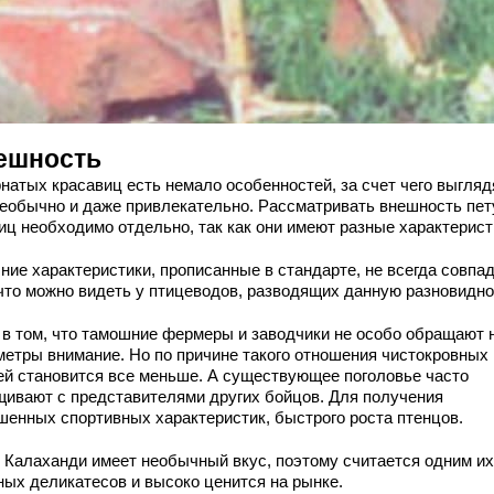
ешность
рнатых красавиц есть немало особенностей, за счет чего выгляд
необычно и даже привлекательно. Рассматривать внешность пет
риц необходимо отдельно, так как они имеют разные характерист
ние характеристики, прописанные в стандарте, не всегда совпа
 что можно видеть у птицеводов, разводящих данную разновидно
 в том, что тамошние фермеры и заводчики не особо обращают 
метры внимание. Но по причине такого отношения чистокровных
ей становится все меньше. А существующее поголовье часто
щивают с представителями других бойцов. Для получения
шенных спортивных характеристик, быстрого роста птенцов.
 Калаханди имеет необычный вкус, поэтому считается одним их
ных деликатесов и высоко ценится на рынке.