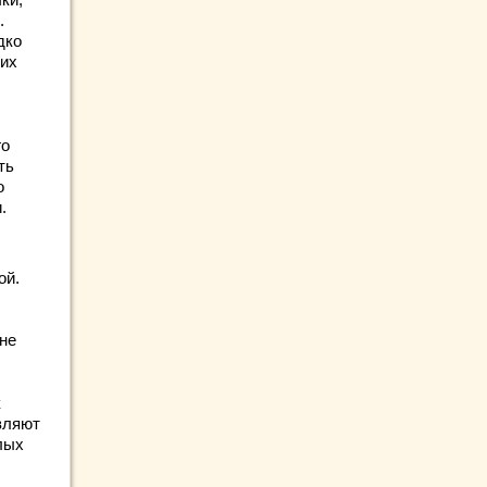
.
дко
ших
го
ть
о
.
ой.
 не
к
вляют
лых