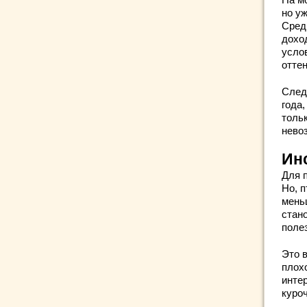
но уж
Сред
дохо
усло
оттен
След
года
тольк
нево
Ин
Для п
Но, 
мень
стано
поле
Это 
плох
инте
куроч