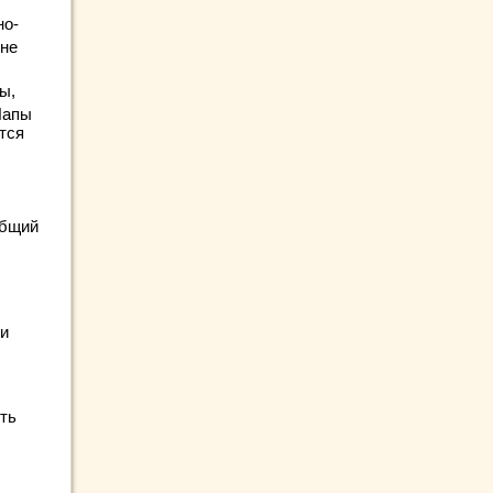
но-
ене
ы,
Лапы
тся
общий
ли
ить