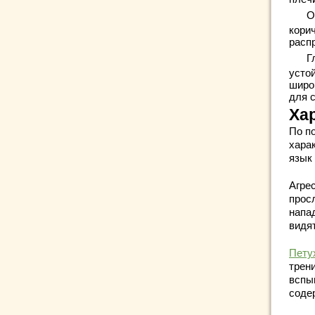
О
корич
расп
Г
усто
широ
для 
Ха
По п
хара
язык 
Агре
прос
напа
видя
Пету
трен
вспы
соде