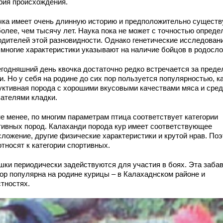
рия происхождения.
чка имеет очень длинную историю и предположительно существ
более, чем тысячу лет. Наука пока не может с точностью опреде
одителей этой разновидности. Однако генетические исследовани
и многие характеристики указывают на наличие бойцов в родосло
егодняшний день квочка достаточно редко встречается за пред
. Но у себя на родине до сих пор пользуется популярностью, к
уктивная порода с хорошими вкусовыми качествами мяса и сре
зателями кладки.
не менее, по многим параметрам птица соответствует категории
тивных пород. Калаханди порода кур имеет соответствующее
сложение, другие физические характеристики и крутой нрав. По
относят к категории спортивных.
шки периодически задействуются для участия в боях. Эта забав
пор популярна на родине курицы – в Калахаднском районе и
стностях.