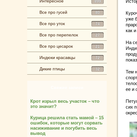
Интересное
Исто
899
Все про гусей
80
Куро
уже 
Все про уток
74
прар
как 
Все про перепелок
27
На с
Все про цесарок
21
Индии
прод
Индюки красавцы
72
пока
Дикие птицы
32
Тем 
спор
тело
Свежие записи
ее и 
Крот изрыл весь участок – что
Пету
это значит?
сих 
окре
Курица решила стать мамой – 15
ошибок, которые могут сорвать
насиживание и погубить весь
вывод