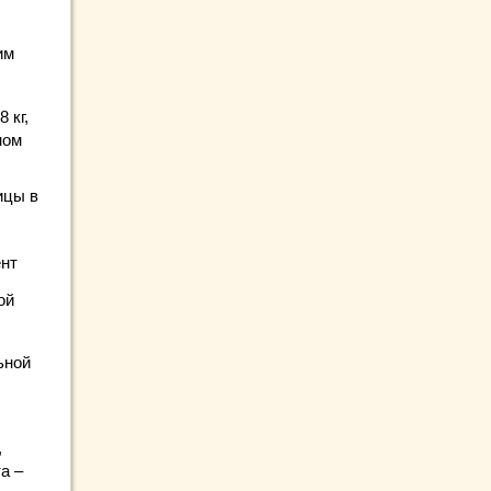
им
 кг,
ном
ицы в
ент
ой
ьной
,
а –