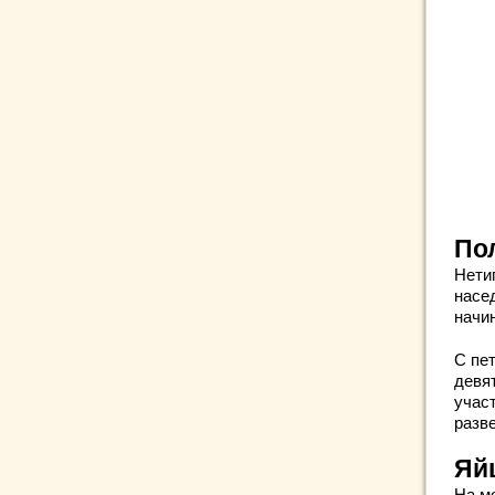
По
Нети
насед
начи
С пе
девя
учас
разв
Яй
На м