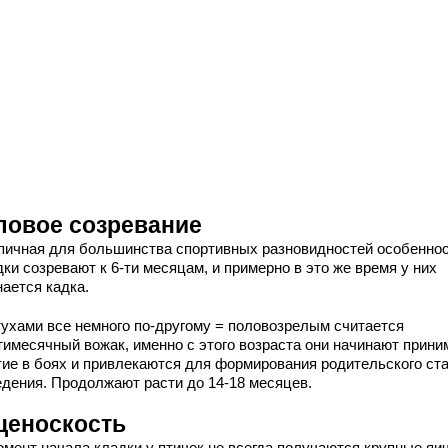
ловое созревание
пичная для большинства спортивных разновидностей особеннос
ки созревают к 6-ти месяцам, и примерно в это же время у них
нается кадка.
тухами все немного по-другому = половозрелым считается
тимесячный вожак, именно с этого возраста они начинают прини
тие в боях и привлекаются для формирования родительского ста
едения. Продолжают расти до 14-18 месяцев.
ценоскость
омент начала кладки у птичек не всегда получаются крупные яич