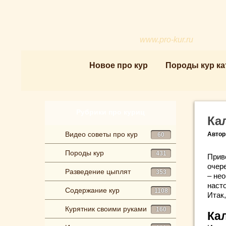
www.pro-kur.ru
Новое про кур
Породы кур ка
Рубрики про куриц
Ка
Видео советы про кур
Автор
60
Породы кур
431
Прив
очер
Разведение цыплят
353
– не
наст
Содержание кур
1108
Итак,
Курятник своими руками
160
Ка