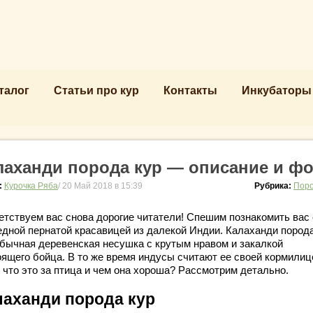
талог
Статьи про кур
Контакты
Инкубаторы
лаханди порода кур — описание и ф
:
Курочка Ряба
/ 20 Май 2018 в 15:39
Рубрика:
Поро
етствуем вас снова дорогие читатели! Спешим познакомить вас 
едной пернатой красавицей из далекой Индии. Калаханди порода
обычная деревенская несушка с крутым нравом и закалкой
оящего бойца. В то же время индусы считают ее своей кормилиц
 что это за птица и чем она хороша? Рассмотрим детально.
лаханди порода кур