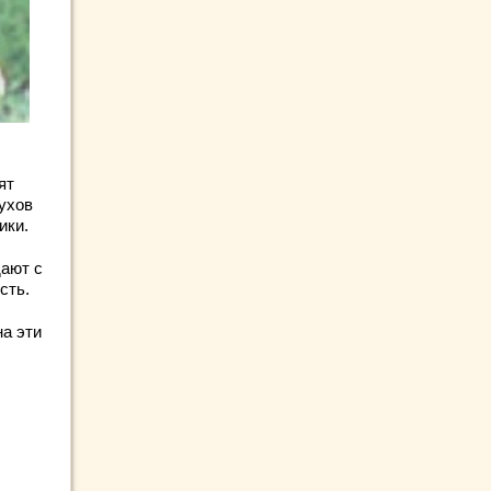
ят
ухов
ики.
дают с
сть.
на эти