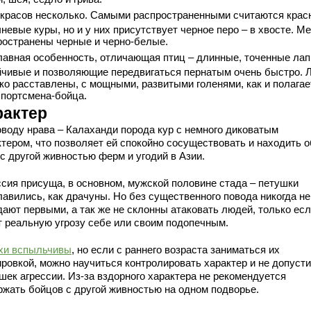
красов несколько. Самыми распространенными считаются крас
невые куры, но и у них присутствует черное перо – в хвосте. М
ространены черные и черно-белые.
лавная особенность, отличающая птиц – длинные, точенные лап
йчивые и позволяющие передвигаться пернатым очень быстро. 
ко расставлены, с мощными, развитыми голенями, как и полагае
спортсмена-бойца.
рактер
оводу нрава – Калаханди порода кур с немного диковатым
ктером, что позволяет ей спокойно сосуществовать и находить 
с другой живностью ферм и угодий в Азии.
ссия присуща, в основном, мужской половине стада – петушки
лавились, как драчуны. Но без существенного повода никогда не
дают первыми, а так же не склонны атаковать людей, только ес
т реальную угрозу себе или своим подопечным.
хи вспыльчивы
, но если с раннего возраста заниматься их
ировкой, можно научиться контролировать характер и не допуст
шек агрессии. Из-за вздорного характера не рекомендуется
ржать бойцов с другой живностью на одном подворье.