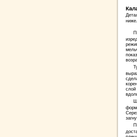
Кал
Дета
ниже
П
изре
режи
мельч
пока
возр
Т
выра
сдел
коре
слой
вдол
Ш
форм
Сере
загн
П
дост
плечи