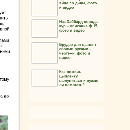
яйце по дням, фото
и видео
ует
лить
Иза Хаббард порода
я,
кур – описание ф 15,
вной.
фото и видео
елами
Брудер для цыплят
ак
своими руками –
дними
чертежи, фото и
видео.
Как помочь
цыпленку
этому
вылупиться и нужно
ли помогать?
а до