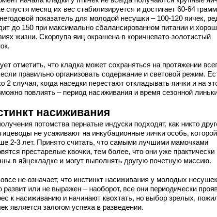
е спустя месяц их вес стабилизируется и достигает 60-64 грамм
негодовой показатель для молодой несушки – 100-120 яичек, ре
дит до 150 при максимально сбалансированном питании и хоро
виях жизни. Скорлупа яиц окрашена в коричневато-золотистый
ок.
ует отметить, что кладка может сохраняться на протяжении все
, если правильно организовать содержание и световой режим. Ес
о 2 случая, когда наседки перестают откладывать яички и на эт
зможно повлиять – период насиживания и время сезонной линьки
стинкт насиживания
олучения потомства пернатые индуски подходят, как никто друг
птицеводы не усаживают на инкубационные яички особь, которой
ше 2-3 лет. Принято считать, что самыми лучшими мамочками
вятся престарелые квочки, тем более, что они уже практически
зны в яйцекладке и могут выполнять другую почетную миссию.
вовсе не означает, что инстинкт насиживания у молодых несуше
о развит или не выражен – наоборот, все они периодически проя
рес к насиживанию и начинают квохтать, но выбор зрелых, пожи
ек является залогом успеха в разведении.