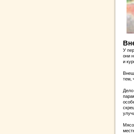
Вн
У пе
они 
и ку
Внеш
тем,
Дело
пара
особ
скре
улуч
Мясо
мест