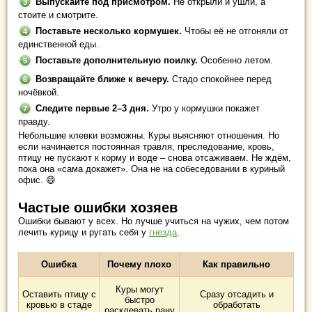
Выпускайте под присмотром.
Не открыли и ушли, а
стоите и смотрите.
Поставьте несколько кормушек.
Чтобы её не отгоняли от
единственной еды.
Поставьте дополнительную поилку.
Особенно летом.
Возвращайте ближе к вечеру.
Стадо спокойнее перед
ночёвкой.
Следите первые 2–3 дня.
Утро у кормушки покажет
правду.
Небольшие клевки возможны. Куры выясняют отношения. Но
если начинается постоянная травля, преследование, кровь,
птицу не пускают к корму и воде – снова отсаживаем. Не ждём,
пока она «сама докажет». Она не на собеседовании в куриный
офис. 😄
Частые ошибки хозяев
Ошибки бывают у всех. Но лучше учиться на чужих, чем потом
лечить курицу и ругать себя у
гнезда
.
Ошибка
Почему плохо
Как правильно
Куры могут
Оставить птицу с
Сразу отсадить и
быстро
кровью в стаде
обработать
расклевать рану