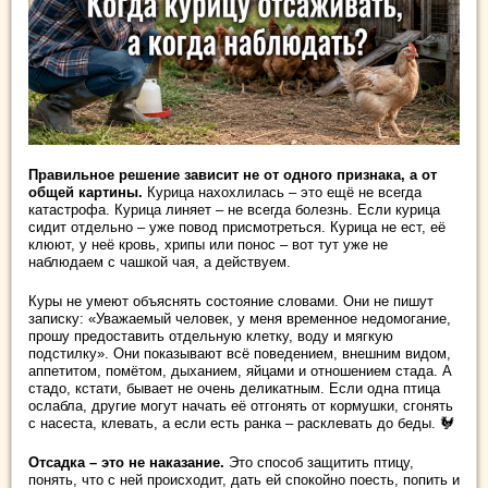
Правильное решение зависит не от одного признака, а от
общей картины.
Курица нахохлилась – это ещё не всегда
катастрофа. Курица линяет – не всегда болезнь. Если курица
сидит отдельно – уже повод присмотреться. Курица не ест, её
клюют, у неё кровь, хрипы или понос – вот тут уже не
наблюдаем с чашкой чая, а действуем.
Куры не умеют объяснять состояние словами. Они не пишут
записку: «Уважаемый человек, у меня временное недомогание,
прошу предоставить отдельную клетку, воду и мягкую
подстилку». Они показывают всё поведением, внешним видом,
аппетитом, помётом, дыханием, яйцами и отношением стада. А
стадо, кстати, бывает не очень деликатным. Если одна птица
ослабла, другие могут начать её отгонять от кормушки, сгонять
с насеста, клевать, а если есть ранка – расклевать до беды. 🐓
Отсадка – это не наказание.
Это способ защитить птицу,
понять, что с ней происходит, дать ей спокойно поесть, попить и