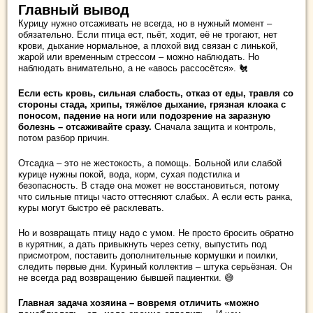
Главный вывод
Курицу нужно отсаживать не всегда, но в нужный момент –
обязательно. Если птица ест, пьёт, ходит, её не трогают, нет
крови, дыхание нормальное, а плохой вид связан с линькой,
жарой или временным стрессом – можно наблюдать. Но
наблюдать внимательно, а не «авось рассосётся». 🐔
Если есть кровь, сильная слабость, отказ от еды, травля со
стороны стада, хрипы, тяжёлое дыхание, грязная клоака с
поносом, падение на ноги или подозрение на заразную
болезнь – отсаживайте сразу.
Сначала защита и контроль,
потом разбор причин.
Отсадка – это не жестокость, а помощь. Больной или слабой
курице нужны покой, вода, корм, сухая подстилка и
безопасность. В стаде она может не восстановиться, потому
что сильные птицы часто оттесняют слабых. А если есть ранка,
куры могут быстро её расклевать.
Но и возвращать птицу надо с умом. Не просто бросить обратно
в курятник, а дать привыкнуть через сетку, выпустить под
присмотром, поставить дополнительные кормушки и поилки,
следить первые дни. Куриный коллектив – штука серьёзная. Он
не всегда рад возвращению бывшей пациентки. 😅
Главная задача хозяина – вовремя отличить «можно