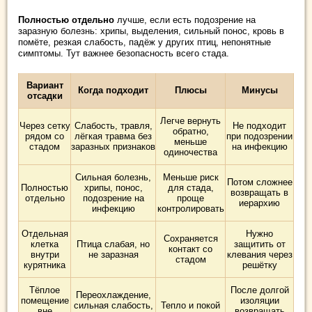
Полностью отдельно
лучше, если есть подозрение на
заразную болезнь: хрипы, выделения, сильный понос, кровь в
помёте, резкая слабость, падёж у других птиц, непонятные
симптомы. Тут важнее безопасность всего стада.
Вариант
Когда подходит
Плюсы
Минусы
отсадки
Легче вернуть
Через сетку
Слабость, травля,
Не подходит
обратно,
рядом со
лёгкая травма без
при подозрении
меньше
стадом
заразных признаков
на инфекцию
одиночества
Сильная болезнь,
Меньше риск
Потом сложнее
Полностью
хрипы, понос,
для стада,
возвращать в
отдельно
подозрение на
проще
иерархию
инфекцию
контролировать
Отдельная
Нужно
Сохраняется
клетка
Птица слабая, но
защитить от
контакт со
внутри
не заразная
клевания через
стадом
курятника
решётку
Тёплое
После долгой
Переохлаждение,
помещение
изоляции
сильная слабость,
Тепло и покой
вне
возвращать