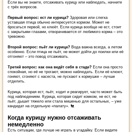
Если вы не знаете, отсаживать курицу или наблюдать, начните
с трёх вопросов.
Первый вопрос: ест ли курица?
Здоровая или слегка
уставшая птица обычно интересуется кормом. Может не
бросаться первой, но клюёт. Если курица вообще не ест, стоит
с закрытыми глазами, отворачивается от любимого корма – это
тревожно.
Второй вопрос: пьёт ли курица?
Вода важна всегда, а летом
особенно. Если птица не пьёт, не может дойти до поилки или её
отгоняют – это повод отсаживать.
Третий вопрос: как она ведёт себя в стаде?
Если она просто
спокойная, но её не трогают, можно наблюдать. Если её клюют,
гоняют, сгоняют с насеста, не пускают к кормушке – лучше
отделить.
Курица, которая ест, пьёт, ходит и реагирует, часто может быть
под наблюдением. Курица, которая сидит комком, не ест, не
пьёт, дышит тяжело или стала мишенью для остальных, – уже
кандидат на отдельную «палату». 🐔
Когда курицу нужно отсаживать
немедленно
Есть ситуации, где лучше не играть в угадайку. Если видите