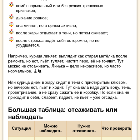
помёт нормальный или без резких тревожных
признаков;
дыхание ровное;
она линяет, но в целом активна;
после жары отдыхает в тени, но потом оживает;
после стресса ведёт себя осторожно, но не
ухудшается.
Например, курица линяет, выглядит как старая метёлка после
ремонта, но ест, пьёт, гуляет, чистит перо, её не гоняют. Тут
можно не отсаживать. Линька – дело некрасивое, но часто
нормальное. 🧹🐔
Или курица днём в жару сидит в тени с приоткрытым клювом,
но вечером ест, пьёт и ходит. Тут сначала надо дать воду, тень,
проветривание, а не сразу сажать её в коробку. Но если она не
приходит в себя, слабеет, падает, не пьёт – уже отсадка.
Большая таблица: отсаживать или
наблюдать
Можно
Нужно
Ситуация
Что проверить
наблюдать
отсаживать