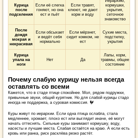
Иерархию,
Курица
Если её слегка
Если травят,
кормушки,
после
гоняют, но она
клюют, не дают
укрытия,
подселения
ест и пьёт
корм и воду
сеточное
знакомство
После
Если обсыхает
Если мёрзнет,
Сухие места,
дождя
и ведёт себя
сидит комком, не
подстилку,
мокрая и
нормально
ест
укрытия
некрасивая
Курица
Лапы, корм,
упала на
Нет
Да
травмы, общее
ноги
состояние
Почему слабую курицу нельзя всегда
оставлять со всеми
Кажется, что в стаде птице спокойнее. Мол, рядом подружки,
привычные звуки, общий курятник. Но для слабой курицы стадо
иногда не поддержка, а суровая комиссия. 🐓
Куры живут по иерархии. Если одна птица ослабла, стала
медленнее, хромает, плохо ест или выглядит иначе, её могут
начать оттеснять. Сильные куры занимают кормушку, воду,
насесты и лучшие места. Слабая остаётся на краю. А если есть
кровь или ранка, риск расклёва резко растёт.