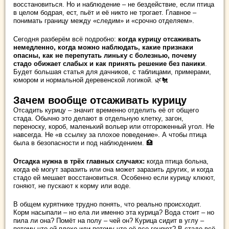
восстановиться. Но и наблюдение – не бездействие, если птица
в целом бодрая, ест, пьёт и её никто не трогает. Главное –
понимать границу между «следим» и «срочно отделяем».
Сегодня разберём всё подробно:
когда курицу отсаживать
немедленно, когда можно наблюдать, какие признаки
опасны, как не перепутать линьку с болезнью, почему
стадо обижает слабых и как принять решение без паники
.
Будет большая статья для дачников, с таблицами, примерами,
юмором и нормальной деревенской логикой. 🌿🐔
Зачем вообще отсаживать курицу
Отсадить курицу – значит временно отделить её от общего
стада. Обычно это делают в отдельную клетку, загон,
переноску, короб, маленький вольер или отгороженный угол. Не
навсегда. Не «в ссылку за плохое поведение». А чтобы птица
была в безопасности и под наблюдением. 🏥
Отсадка нужна в трёх главных случаях:
когда птица больна,
когда её могут заразить или она может заразить других, и когда
стадо ей мешает восстановиться. Особенно если курицу клюют,
гоняют, не пускают к корму или воде.
В общем курятнике трудно понять, что реально происходит.
Корм насыпали – но ела ли именно эта курица? Вода стоит – но
пила ли она? Помёт на полу – чей он? Курица сидит в углу –
потому что ей плохо или потому что её все гоняют? В стаде всё