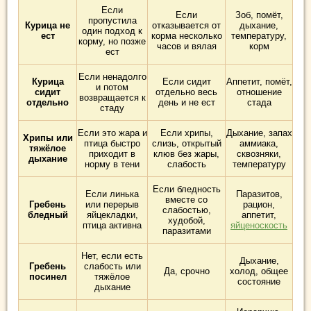
Если
Если
Зоб, помёт,
пропустила
Курица не
отказывается от
дыхание,
один подход к
ест
корма несколько
температуру,
корму, но позже
часов и вялая
корм
ест
Если ненадолго
Курица
Если сидит
Аппетит, помёт,
и потом
сидит
отдельно весь
отношение
возвращается к
отдельно
день и не ест
стада
стаду
Если это жара и
Если хрипы,
Дыхание, запах
Хрипы или
птица быстро
слизь, открытый
аммиака,
тяжёлое
приходит в
клюв без жары,
сквозняки,
дыхание
норму в тени
слабость
температуру
Если бледность
Если линька
Паразитов,
вместе со
Гребень
или перерыв
рацион,
слабостью,
бледный
яйцекладки,
аппетит,
худобой,
птица активна
яйценоскость
паразитами
Нет, если есть
Дыхание,
Гребень
слабость или
Да, срочно
холод, общее
посинел
тяжёлое
состояние
дыхание