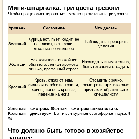
Мини-шпаргалка: три цвета тревоги
Чтобы проще ориентироваться, можно представить три уровня.
Уровень
Состояние
Что делать
Курица ест, пьёт, ходит, её
Наблюдать, проверить
Зелёный
не клюют, нет крови,
условия
дыхание нормальное
Нахохлилась, спокойнее
Наблюдать внимательно,
Жёлтый
обычного, лёгкая хромота,
быть готовыми отсадить
линька, временный стресс
Кровь, отказ от еды,
Отсадить срочно,
сильная слабость, травля,
осмотреть, при тяжёлых
Красный
хрипы, понос с кровью,
признаках обратиться к
падение на ноги
специалисту
Зелёный – смотрим. Жёлтый – смотрим внимательно.
Красный – действуем.
Вот и вся куриная светофорная наука. 🚦
🐔
Что должно быть готово в хозяйстве
заранее