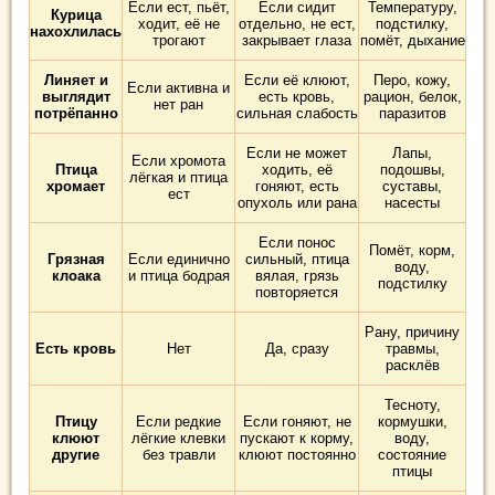
Если ест, пьёт,
Если сидит
Температуру,
Курица
ходит, её не
отдельно, не ест,
подстилку,
нахохлилась
трогают
закрывает глаза
помёт, дыхание
Линяет и
Если её клюют,
Перо, кожу,
Если активна и
выглядит
есть кровь,
рацион, белок,
нет ран
потрёпанно
сильная слабость
паразитов
Если не может
Лапы,
Если хромота
Птица
ходить, её
подошвы,
лёгкая и птица
хромает
гоняют, есть
суставы,
ест
опухоль или рана
насесты
Если понос
Помёт, корм,
Грязная
Если единично
сильный, птица
воду,
клоака
и птица бодрая
вялая, грязь
подстилку
повторяется
Рану, причину
Есть кровь
Нет
Да, сразу
травмы,
расклёв
Тесноту,
Птицу
Если редкие
Если гоняют, не
кормушки,
клюют
лёгкие клевки
пускают к корму,
воду,
другие
без травли
клюют постоянно
состояние
птицы