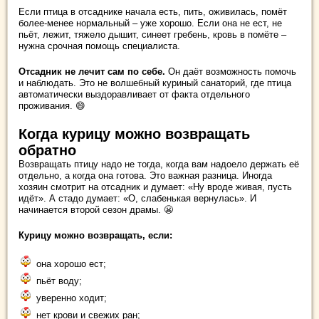
Если птица в отсаднике начала есть, пить, оживилась, помёт
более-менее нормальный – уже хорошо. Если она не ест, не
пьёт, лежит, тяжело дышит, синеет гребень, кровь в помёте –
нужна срочная помощь специалиста.
Отсадник не лечит сам по себе.
Он даёт возможность помочь
и наблюдать. Это не волшебный куриный санаторий, где птица
автоматически выздоравливает от факта отдельного
проживания. 😄
Когда курицу можно возвращать
обратно
Возвращать птицу надо не тогда, когда вам надоело держать её
отдельно, а когда она готова. Это важная разница. Иногда
хозяин смотрит на отсадник и думает: «Ну вроде живая, пусть
идёт». А стадо думает: «О, слабенькая вернулась». И
начинается второй сезон драмы. 😬
Курицу можно возвращать, если:
она хорошо ест;
пьёт воду;
уверенно ходит;
нет крови и свежих ран;