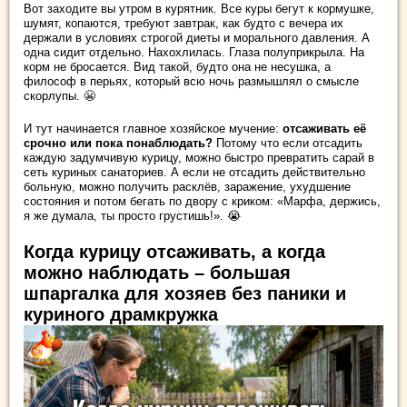
Вот заходите вы утром в курятник. Все куры бегут к кормушке,
шумят, копаются, требуют завтрак, как будто с вечера их
держали в условиях строгой диеты и морального давления. А
одна сидит отдельно. Нахохлилась. Глаза полуприкрыла. На
корм не бросается. Вид такой, будто она не несушка, а
философ в перьях, который всю ночь размышлял о смысле
скорлупы. 😬
И тут начинается главное хозяйское мучение:
отсаживать её
срочно или пока понаблюдать?
Потому что если отсадить
каждую задумчивую курицу, можно быстро превратить сарай в
сеть куриных санаториев. А если не отсадить действительно
больную, можно получить расклёв, заражение, ухудшение
состояния и потом бегать по двору с криком: «Марфа, держись,
я же думала, ты просто грустишь!». 😭
Когда курицу отсаживать, а когда
можно наблюдать – большая
шпаргалка для хозяев без паники и
куриного драмкружка