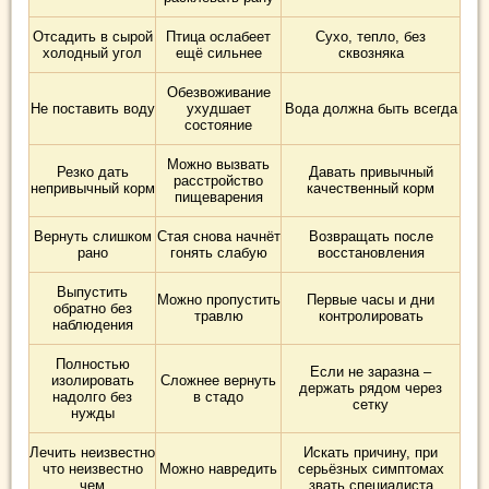
Отсадить в сырой
Птица ослабеет
Сухо, тепло, без
холодный угол
ещё сильнее
сквозняка
Обезвоживание
Не поставить воду
ухудшает
Вода должна быть всегда
состояние
Можно вызвать
Резко дать
Давать привычный
расстройство
непривычный корм
качественный корм
пищеварения
Вернуть слишком
Стая снова начнёт
Возвращать после
рано
гонять слабую
восстановления
Выпустить
Можно пропустить
Первые часы и дни
обратно без
травлю
контролировать
наблюдения
Полностью
Если не заразна –
изолировать
Сложнее вернуть
держать рядом через
надолго без
в стадо
сетку
нужды
Лечить неизвестно
Искать причину, при
что неизвестно
Можно навредить
серьёзных симптомах
чем
звать специалиста