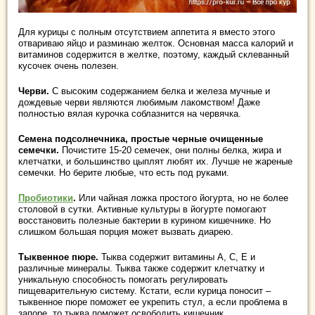
Для курицы с полным отсутствием аппетита я вместо этого
отвариваю яйцо и разминаю желток. Основная масса калорий и
витаминов содержится в желтке, поэтому, каждый склеванный
кусочек очень полезен.
Черви.
С высоким содержанием белка и железа мучные и
дождевые черви являются любимым лакомством! Даже
полностью вялая курочка соблазнится на червячка.
Семена подсолнечника, простые черные очищенные
семечки.
Почистите 15-20 семечек, они полны белка, жира и
клетчатки, и большинство цыплят любят их. Лучше не жареные
семечки. Но берите любые, что есть под руками.
Пробиотики
.
Или чайная ложка простого йогурта, но не более
столовой в сутки. Активные культуры в йогурте помогают
восстановить полезные бактерии в курином кишечнике. Но
слишком большая порция может вызвать диарею.
Тыквенное пюре.
Тыква содержит витамины А, С, Е и
различные минералы. Тыква также содержит клетчатку и
уникальную способность помогать регулировать
пищеварительную систему. Кстати, если курица поносит –
тыквенное пюре поможет ее укрепить стул, а если проблема в
запоре, то тыква поможет освободить кишечник.