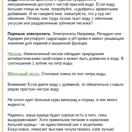
неограниченном доступе к чистой пресной воде. Если воду
больная птица не пьем, попробуйте «сдобрить» ароматными
добавками. И не говорите мне, пожалуйста, что у кур нет
обоняния. Почему они тогда лучше пьют воду с яблочным
уксусом или раздавленным зубчиком чеснока?
Порошок электролита.
Электролиты Например, Регидрон или
Адиарин регулируют гидратацию и рН крови и имеют решающее
значение для нервной и мышечной функции.
Чеснок
.
Измельченный чеснок обладает природными
антибиотическими свойствами и может быть добавлен в воду. В
соотношении 1 зубчик на литр воды.
Яблочный уксус
.
Столовая ложка по пол литра воды.
Внимание! Если даете воду с добавкой, то обязательно ставьте
рядом простую чистую воду.
Не плохо едят больные куры виноград и огурцы, в них много
жидкости.
Надеюсь, ваша курица будет хорошо есть и пить, пока
выздоравливает. Хотя правильное питание и кормление
больной курицы – не единственный шаг к исцелению.
Безусловно, помогает быстрее почувствовать себя лучше!