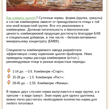
Как кормить цыплят
? Суточные нормы, форма (крупка, гранулы)
и состав комбикормов зависят от принадлежности птицы к той
или иной возрастной группе. Все это реализовано в
комбикормах. Должная питательность и биологическая
ценность комбикормовой продукции достигнута благодаря БАВ
и специальным добавкам, в том числе – белково-витаминно-
минеральному концентрату (БМВК).
Специалисты комбикормового завода разработали
эффективную схему кормления цыплят-бройлеров. Ниже
приведены нормы расхода комбикормов (кг/гол.),
рекомендуемые птице в разные возрастные периоды:
1-14 дн. – 0,6. Комбикорм «Старт»;
15-28 дн. – 1,5. Комбикорм «Рост»;
29-45 дн. – 2,55. Комбикорм «Финиш».
В первых двух случаях корма выпускаются в виде крупки, а в
третьем – в виде гранул. Зная норму для одного цыпленка,
можно легко рассчитать необходимое количество корма для
любого поголовья.