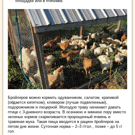
площадке или в птичнике.
Бройлеров можно кормить одуванчиком, салатом, крапивой
(обдается кипятком), клевером (лучше подвяленным),
подорожником и люцерной. Молодую траву начинают давать
птице с 3-дневного возраста. В осеннюю и зимнюю пору вместо
зеленых кормов скармливается пророщенный ячмень и
травяная мука. Такая пища вводится в рацион бройлеров на
пятом дне жизни. Суточная норма – 2–3 г/гол., позже – до 5 г/
гол.