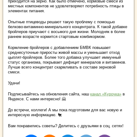
приходится на зерно. Как было отмечено, кормовые смеси из
местных компонентов не удовлетворяют потребность птицы в
элементах питания.
Опытные птицеводы решают такую проблему с помощью
белково-витаминно-минерального концентрата. К такой добавке
бройлеров приучают с восьмого дня жизни. Молодняк в более
раннем возрасте кормится стартовым комбикормом.
Кормление бройлеров с добавлением БМВК повышает
среднесуточные приросты живой массы и уменьшает отход
цыплят-бройлеров. Более того добавка улучшает иммунный
статус организма, покрывает дефицит минералов и витаминов.
Лучше всего концентрат скармливать в составе зерновой
смеси.
Удачи!
Подписывайтесь на обновления сайта, наш
канал «Курочка»
в
Яндексе. С нами интересно! 🤗
До встречи, коллеги! А мы пока подготовим для вас новую и
интересную информацию. 🐔
Вам понравились советы? Делитесь с друзьями в соц. сетях!