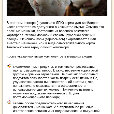
В частном секторе (в условиях ЛПХ) корма для бройлеров
часто готовятся из доступного в хозяйстве сырья. Обычно это
влажные мешанки, состоящие из вареного размятого
картофеля, тертой моркови и свеклы, рубленой зелени и
овощей. Основной корм (зерносмесь) скармливается или
вместе с мешанкой, или в виде самостоятельного корма.
Альтернативой зерну служит комбикорм.
Кроме указанных выше компонентов в мешанки входят:
кисломолочные продукты, в том числе простокваша,
пахта, сыворотка, творог. Важно: несвежие корма этой
группы – причина отравлений. За счет кисломолочных
продуктов покрывается часть потребности птицы в Са,
улучшается работа пищеварительной системы, что
положительно сказывается на эффективности
использования других кормов. Приучение цыплят к
молочным продуктам начинается с 10 дня
постэмбрионального периода;
зелень после предварительного измельчения
добавляется к мешанкам. Альтернативное решение –
изготовление веников и их подвешивание на выгульной