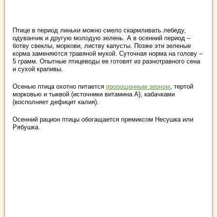
Птице в период линьки можно смело скармливать лебеду,
одуванчик и другую молодую зелень. А в осенний период –
ботву свеклы, моркови, листву капусты. Позже эти зеленые
корма заменяются травяной мукой. Суточная норма на голову –
5 грамм. Опытные птицеводы ее готовят из разнотравного сена
и сухой крапивы.
Осенью птица охотно питается
пророщенным зерном
, тертой
морковью и тыквой (источники витамина А), кабачками
(восполняет дефицит калия).
Осенний рацион птицы обогащается премиксом Несушка или
Рябушка.