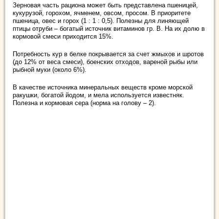
Зерновая часть рациона может быть представлена пшеницей,
кукурузой, горохом, ячменем, овсом, просом. В приоритете
пшеница, овес и горох (1 : 1 : 0,5). Полезны для линяющей
птицы отруби – богатый источник витаминов гр. В. На их долю в
кормовой смеси приходится 15%.
Потребность кур в белке покрывается за счет жмыхов и шротов
(до 12% от веса смеси), боенских отходов, вареной рыбы или
рыбной муки (около 6%).
В качестве источника минеральных веществ кроме морской
ракушки, богатой йодом, и мела используется известняк.
Полезна и кормовая сера (норма на голову – 2).