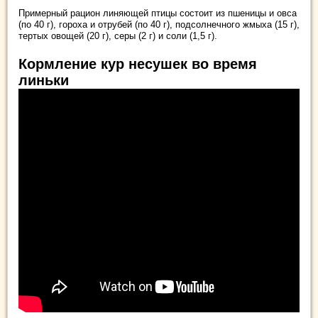
Примерный рацион линяющей птицы состоит из пшеницы и овса
(по 40 г), гороха и отрубей (по 40 г), подсолнечного жмыха (15 г),
тертых овощей (20 г), серы (2 г) и соли (1,5 г).
Кормление кур несушек во время
линьки