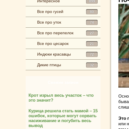
Интересное
899
Все про гусей
80
Все про уток
74
Все про перепелок
27
Все про цесарок
21
Индюки красавцы
72
Дикие птицы
32
Свежие записи
Крот изрыл весь участок – что
Осно
это значит?
быва
слиш
Курица решила стать мамой – 15
ошибок, которые могут сорвать
Это 
насиживание и погубить весь
или н
вывод