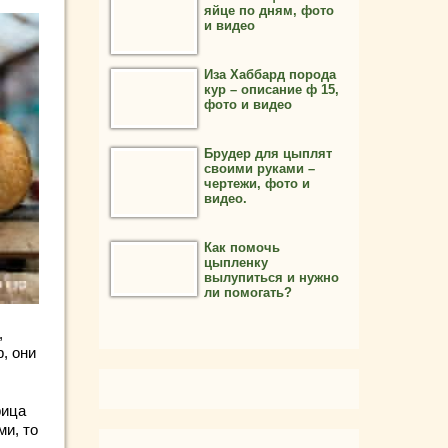
яйце по дням, фото
и видео
Иза Хаббард порода
кур – описание ф 15,
фото и видео
Брудер для цыплят
своими руками –
чертежи, фото и
видео.
Как помочь
цыпленку
вылупиться и нужно
ли помогать?
,
, они
рица
ми, то