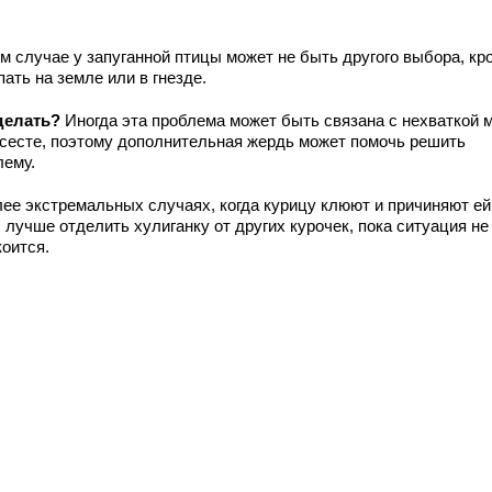
ом случае у запуганной птицы может не быть другого выбора, кр
пать на земле или в гнезде.
делать?
Иногда эта проблема может быть связана с нехваткой 
асесте, поэтому дополнительная жердь может помочь решить
лему.
лее экстремальных случаях, когда курицу клюют и причиняют ей
 лучше отделить хулиганку от других курочек, пока ситуация не
коится.