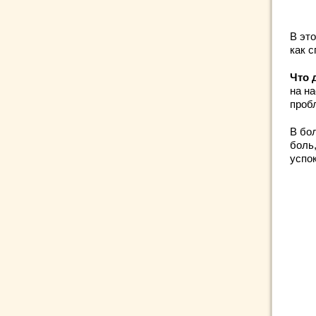
В эт
как с
Что 
на н
проб
В бо
боль,
успо