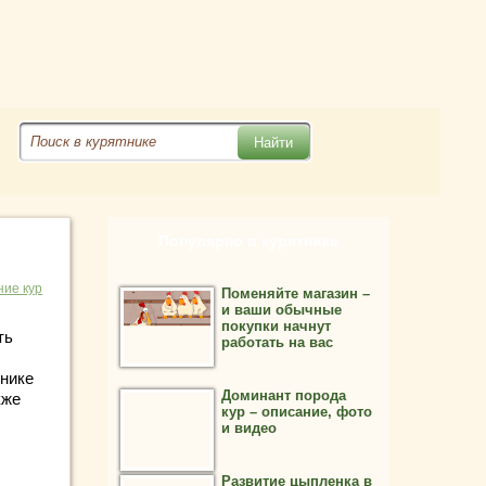
Популярно в курятнике
ие кур
Поменяйте магазин –
и ваши обычные
покупки начнут
ть
работать на вас
тнике
Доминант порода
кже
кур – описание, фото
и видео
Развитие цыпленка в