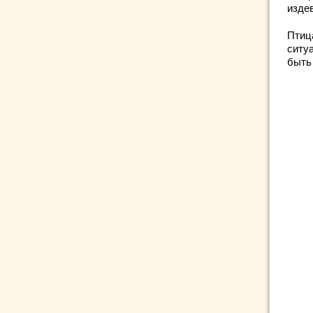
изде
Птиц
ситу
быть 