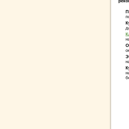
реко
П
п
К
д
К
н
О
о
Э
н
К
н
б