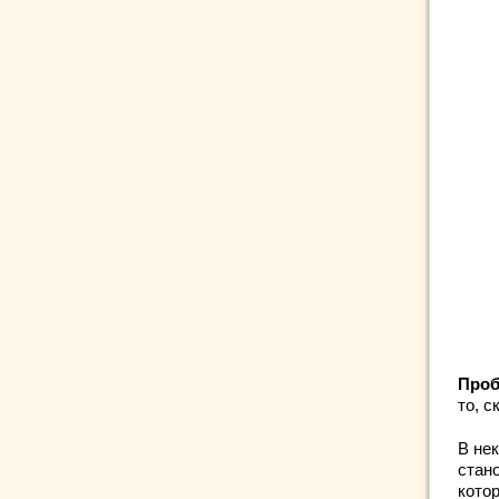
Проб
то, с
В не
стан
кото