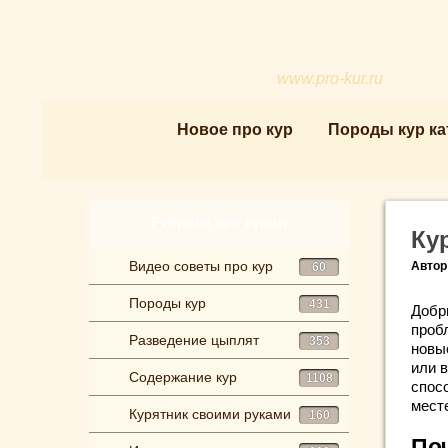
www.pro-kur.ru
Новое про кур
Породы кур ка
Рубрики про куриц
Ку
Видео советы про кур
Автор
60
Породы кур
431
Добр
проб
Разведение цыплят
353
новые
или 
Содержание кур
1108
спос
мест
Курятник своими руками
160
Поч