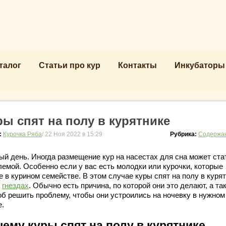
талог
Статьи про кур
Контакты
Инкубаторы
ры спят на полу в курятнике
:
Курочка Ряба
/ 22 Ноя 2022 в 15:29
Рубрика:
Содержан
ый день. Иногда размещение кур на насестах для сна может ста
лемой. Особенно если у вас есть молодки или курочки, которые
 в курином семействе. В этом случае куры спят на полу в куря
в
гнездах
. Обычно есть причина, по которой они это делают, а та
об решить проблему, чтобы они устроились на ночевку в нужном
е.
ему куры спят на полу в курятнике