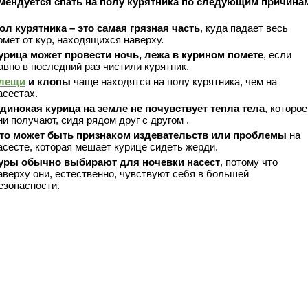
мендуется спать на полу курятника по следующим причина
ол курятника – это самая грязная часть
, куда падает весь
омет от кур, находящихся наверху.
урица может провести ночь, лежа в курином помете
, если
авно в последний раз чистили курятник.
лещи
и клопы
чаще находятся на полу курятника, чем на
асестах.
динокая курица на земле не почувствует тепла тела
, которое
ни получают, сидя рядом друг с другом .
то может быть признаком издевательств или проблемы
на
асесте, которая мешает курице сидеть жерди.
уры обычно выбирают для ночевки насест
, потому что
аверху они, естественно, чувствуют себя в большей
езопасности.