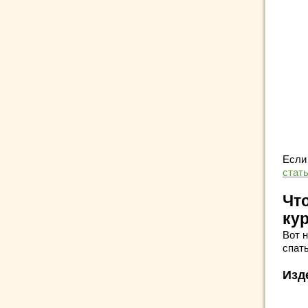
Если
стат
Что
ку
Вот 
спать
Изд