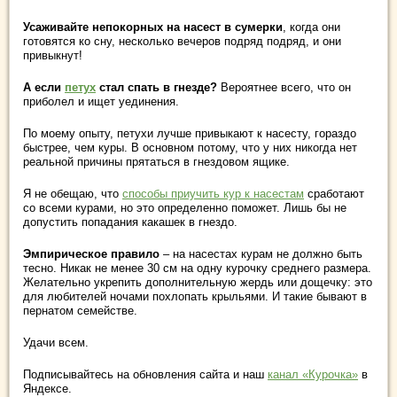
Усаживайте непокорных на насест в сумерки
, когда они
готовятся ко сну, несколько вечеров подряд подряд, и они
привыкнут!
А если
петух
стал спать в гнезде?
Вероятнее всего, что он
приболел и ищет уединения.
По моему опыту, петухи лучше привыкают к насесту, гораздо
быстрее, чем куры. В основном потому, что у них никогда нет
реальной причины прятаться в гнездовом ящике.
Я не обещаю, что
способы приучить кур к насестам
сработают
со всеми курами, но это определенно поможет. Лишь бы не
допустить попадания какашек в гнездо.
Эмпирическое правило
– на насестах курам не должно быть
тесно. Никак не менее 30 см на одну курочку среднего размера.
Желательно укрепить дополнительную жердь или дощечку: это
для любителей ночами похлопать крыльями. И такие бывают в
пернатом семействе.
Удачи всем.
Подписывайтесь на обновления сайта и наш
канал «Курочка»
в
Яндексе.