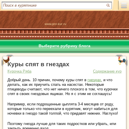
www.pro-kur.ru
Выберите рубрику блога
Куры спят в гнездах
Курочка Ряба
Содержание кур
Добрый день. 10 причин, почему куры спят в
гнездах
, и что
делать, как их приучить спать на насестах. Некоторые
птицеводы считают, что нет ничего плохого в том, что курочки
спят в своих гнездовых ящиках. Но я с этим не соглашусь!
Например, если подрощенные цыплята 3-4 месяцев от роду,
которые только что переехали в курятник, могут набиться для
ночевки в гнездо такой толпой, что придавят нижних. Наглухо!
Поэтому гнезда лучше для таких подростков или убрать, или
закрыть временно вход.