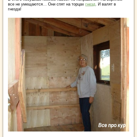
все не умещаются… Они спят на торцах
гнезд
. И валят в
гнезда!