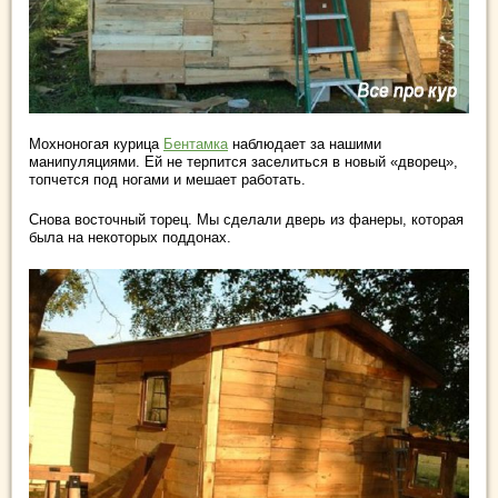
Мохноногая курица
Бентамка
наблюдает за нашими
манипуляциями. Ей не терпится заселиться в новый «дворец»,
топчется под ногами и мешает работать.
Снова восточный торец. Мы сделали дверь из фанеры, которая
была на некоторых поддонах.