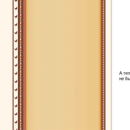
А те
не б