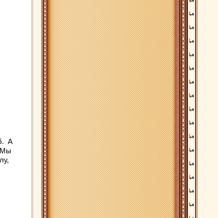
б. А
! Мы
лу,