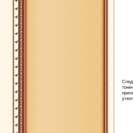
След
тонен
прил
утеп