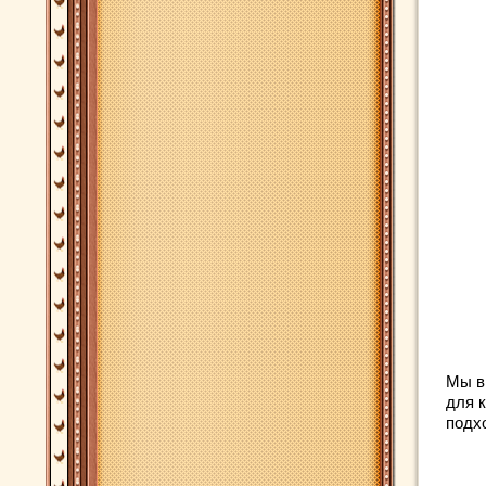
Мы в
для 
подх