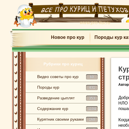
www.pro-kur.ru
Новое про кур
Породы кур ка
Рубрики про куриц
Ку
ст
Видео советы про кур
60
Автор
Породы кур
431
Добр
Разведение цыплят
353
НЛО 
пошаг
Содержание кур
1104
Курятник своими руками
Когд
160
необ