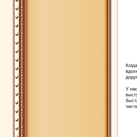
Когд
вдох
доду
У на
выст
быстр
чистк