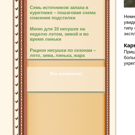
Семь источников запаха в
курятнике – пошаговая схема
Немно
спасения подстилки
увиде
типу 
Меню для 10 несушек на
экспл
неделю летом, зимой и во
время линьки
Кар
Рацион несушки по сезонам –
Приш
лето, зима, линька, жара
боль
укреп
Это интересно!