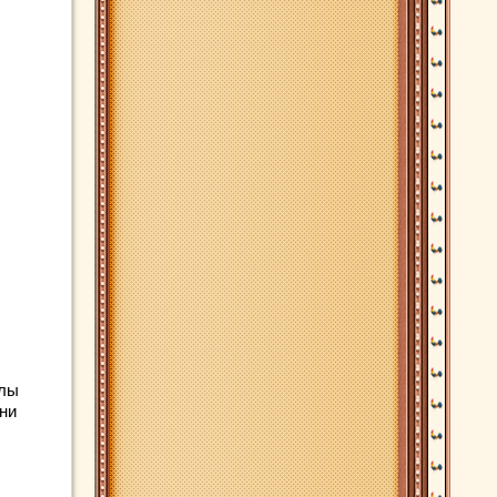
хлы
ни