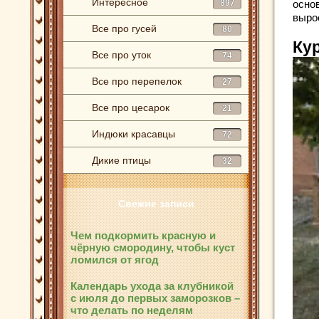
Интересное
897
основ
выро
Все про гусей
80
Ку
Все про уток
74
Все про перепелок
27
Все про цесарок
21
Индюки красавцы
72
Дикие птицы
32
Свежие записи
Чем подкормить красную и
чёрную смородину, чтобы куст
ломился от ягод
Календарь ухода за клубникой
с июля до первых заморозков –
что делать по неделям