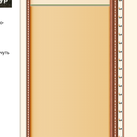
о-
 чуть