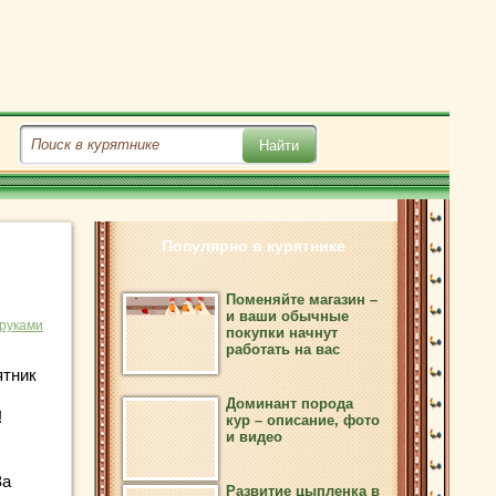
Популярно в курятнике
Поменяйте магазин –
и ваши обычные
 руками
покупки начнут
работать на вас
ятник
Доминант порода
!
кур – описание, фото
и видео
За
Развитие цыпленка в