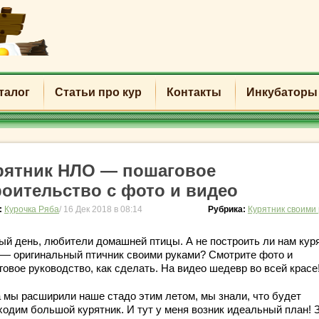
талог
Статьи про кур
Контакты
Инкубаторы
рятник НЛО — пошаговое
роительство с фото и видео
:
Курочка Ряба
/ 16 Дек 2018 в 08:14
Рубрика:
Курятник своими
ый день, любители домашней птицы. А не построить ли нам кур
— оригинальный птичник своими руками? Смотрите фото и
овое руководство, как сделать. На видео шедевр во всей красе
а мы расширили наше стадо этим летом, мы знали, что будет
ходим большой курятник. И тут у меня возник идеальный план! 