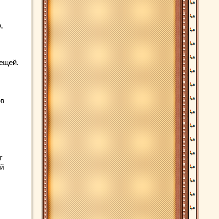
,
ещей.
ов
т
ой