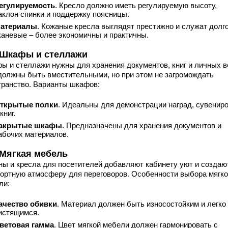
егулируемость
. Кресло должно иметь регулируемую высоту,
аклон спинки и поддержку поясницы.
атериалы
. Кожаные кресла выглядят престижно и служат долго
каневые – более экономичны и практичны.
. Шкафы и стеллажи
ы и стеллажи нужны для хранения документов, книг и личных в
должны быть вместительными, но при этом не загромождать
транство. Варианты шкафов:
ткрытые полки
. Идеальны для демонстрации наград, сувенир
книг.
акрытые шкафы
. Предназначены для хранения документов и
абочих материалов.
. Мягкая мебель
ны и кресла для посетителей добавляют кабинету уют и создаю
ортную атмосферу для переговоров. Особенности выбора мягк
ли:
ачество обивки
. Материал должен быть износостойким и легко
истящимся.
ветовая гамма
. Цвет мягкой мебели должен гармонировать с