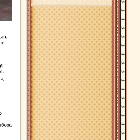
быть
а:
ой
ы.
ы,
о
ыбора