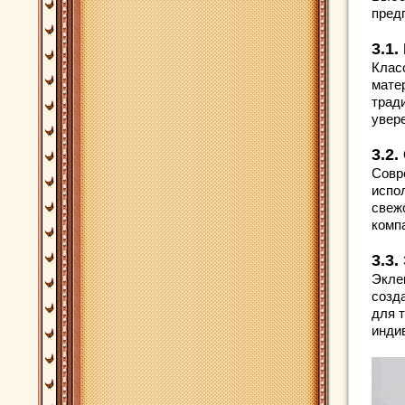
пред
3.1
Клас
мате
трад
увер
3.2
Совр
испо
свеж
комп
3.3
Экле
созд
для 
инди