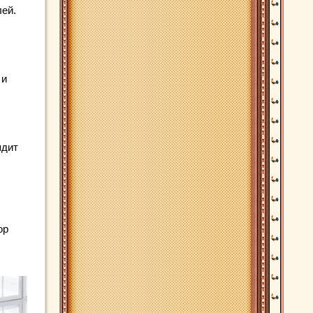
ей.
 и
ядит
ор