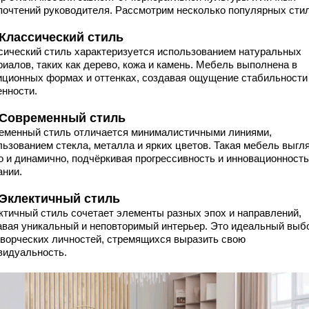
почтений руководителя. Рассмотрим несколько популярных стил
. Классический стиль
сический стиль характеризуется использованием натуральных
риалов, таких как дерево, кожа и камень. Мебель выполнена в
иционных формах и оттенках, создавая ощущение стабильности
енности.
. Современный стиль
еменный стиль отличается минималистичными линиями,
льзованием стекла, металла и ярких цветов. Такая мебель выгл
о и динамично, подчёркивая прогрессивность и инновационность
ании.
. Эклектичный стиль
ктичный стиль сочетает элементы разных эпох и направлений,
авая уникальный и неповторимый интерьер. Это идеальный выб
творческих личностей, стремящихся выразить свою
видуальность.