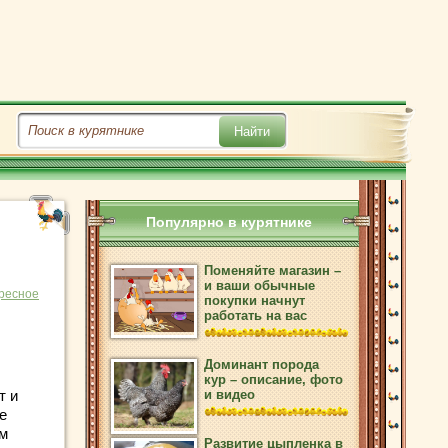
Популярно в курятнике
Поменяйте магазин –
и ваши обычные
ресное
покупки начнут
работать на вас
Доминант порода
кур – описание, фото
т и
и видео
е
им
Развитие цыпленка в