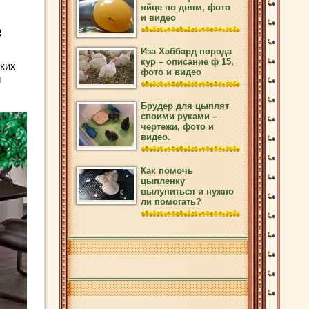
яйце по дням, фото
и видео
е
Иза Хаббард порода
кур – описание ф 15,
ких
фото и видео
и
Брудер для цыплят
своими руками –
чертежи, фото и
видео.
Как помочь
цыпленку
вылупиться и нужно
ли помогать?