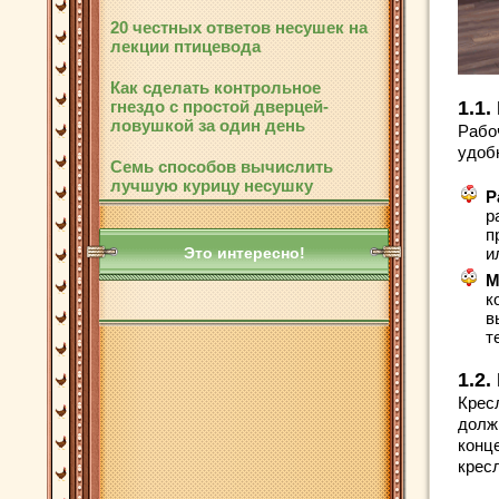
20 честных ответов несушек на
лекции птицевода
Как сделать контрольное
1.1.
гнездо с простой дверцей-
ловушкой за один день
Рабо
удоб
Семь способов вычислить
лучшую курицу несушку
Р
р
п
и
Это интересно!
М
к
в
т
1.2.
Крес
долж
конц
крес