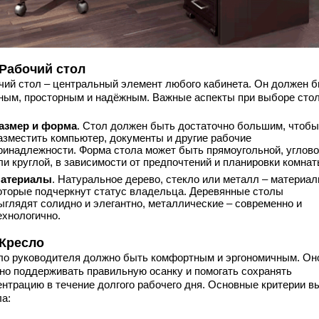
 Рабочий стол
чий стол – центральный элемент любого кабинета. Он должен 
ным, просторным и надёжным. Важные аспекты при выборе стол
азмер и форма
. Стол должен быть достаточно большим, чтобы
азместить компьютер, документы и другие рабочие
ринадлежности. Форма стола может быть прямоугольной, углов
ли круглой, в зависимости от предпочтений и планировки комнат
атериалы
. Натуральное дерево, стекло или металл – материал
оторые подчеркнут статус владельца. Деревянные столы
ыглядят солидно и элегантно, металлические – современно и
ехнологично.
 Кресло
ло руководителя должно быть комфортным и эргономичным. Он
но поддерживать правильную осанку и помогать сохранять
ентрацию в течение долгого рабочего дня. Основные критерии в
ла: