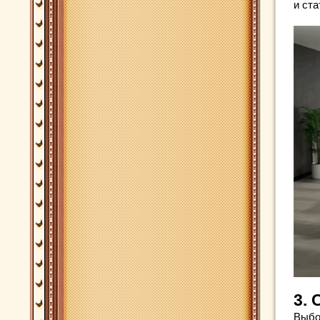
и ста
3.
Выбо