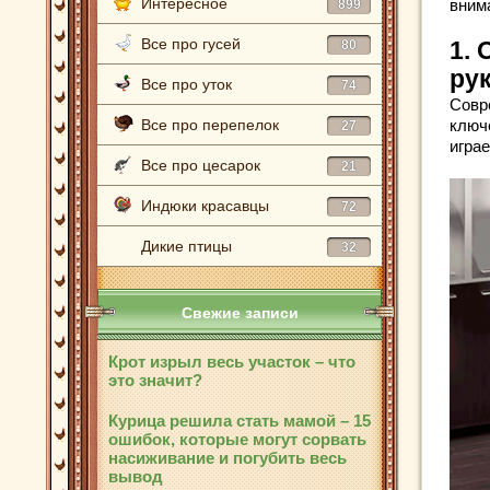
Интересное
вним
899
Все про гусей
80
1.
ру
Все про уток
74
Совр
Все про перепелок
ключ
27
игра
Все про цесарок
21
Индюки красавцы
72
Дикие птицы
32
Свежие записи
Крот изрыл весь участок – что
это значит?
Курица решила стать мамой – 15
ошибок, которые могут сорвать
насиживание и погубить весь
вывод