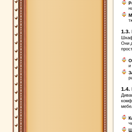
Р
н
М
т
1.3
Шкаф
Они 
прос
О
и 
З
р
1.4
Дива
комф
мебе
К
ч
Ц