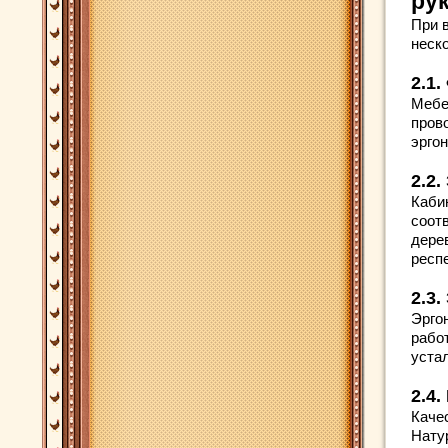
ру
При 
неск
2.1
Мебе
пров
эрго
2.2.
Каби
соот
дере
респ
2.3
Эрго
рабо
уста
2.4
Каче
Нату