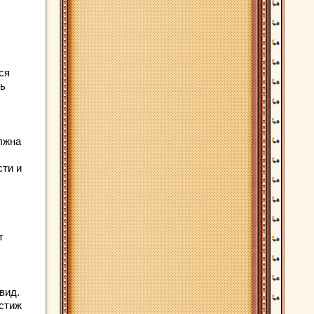
ся
ть
лжна
сти и
т
вид.
естиж