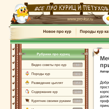
www.pro-kur.ru
Новое про кур
Породы кур ка
Рубрики про куриц
Ме
пр
Видео советы про кур
60
Автор
Породы кур
431
Добр
Разведение цыплят
353
прос
корп
Содержание кур
1108
долж
Курятник своими руками
проф
160
прин