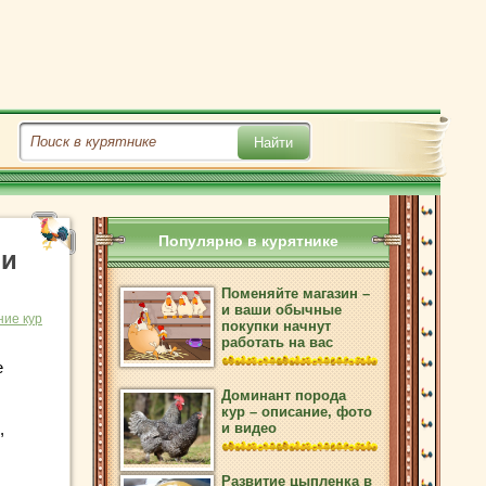
Популярно в курятнике
 и
Поменяйте магазин –
и ваши обычные
ие кур
покупки начнут
работать на вас
е
Доминант порода
кур – описание, фото
,
и видео
Развитие цыпленка в