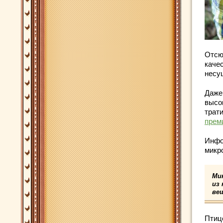
Отсю
качес
несу
Даже
высо
трат
прем
Инфо
микро
Ми
из 
ве
Птиц