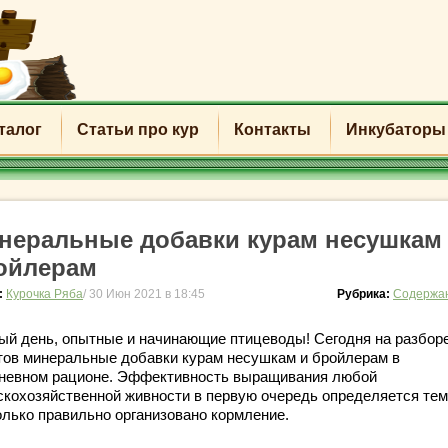
талог
Статьи про кур
Контакты
Инкубаторы
неральные добавки курам несушкам
ойлерам
:
Курочка Ряба
/ 30 Июн 2021 в 18:45
Рубрика:
Содержан
ый день, опытные и начинающие птицеводы! Сегодня на разбор
тов минеральные добавки курам несушкам и бройлерам в
невном рационе. Эффективность выращивания любой
скохозяйственной живности в первую очередь определяется тем
олько правильно организовано кормление.