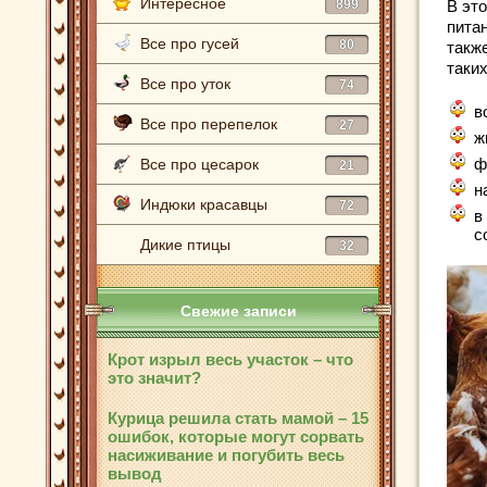
Интересное
899
В эт
пита
Все про гусей
80
такж
таки
Все про уток
74
в
Все про перепелок
27
ж
ф
Все про цесарок
21
н
Индюки красавцы
72
в
с
Дикие птицы
32
Свежие записи
Крот изрыл весь участок – что
это значит?
Курица решила стать мамой – 15
ошибок, которые могут сорвать
насиживание и погубить весь
вывод