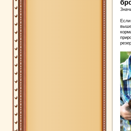
бр
Знач
Если
выше
корм
приро
резе