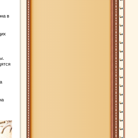
на в
щих
ы.
дятся
а
на