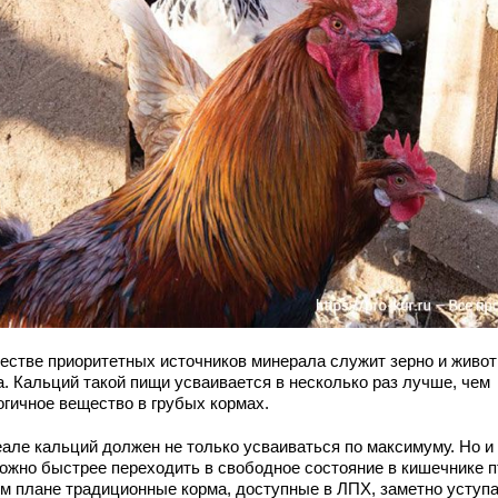
честве приоритетных источников минерала служит зерно и живо
а. Кальций такой пищи усваивается в несколько раз лучше, чем
огичное вещество в грубых кормах.
еале кальций должен не только усваиваться по максимуму. Но и
можно быстрее переходить в свободное состояние в кишечнике 
ом плане традиционные корма, доступные в ЛПХ, заметно уступ