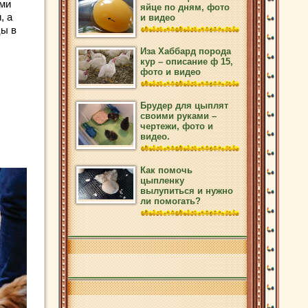
ами
яйце по дням, фото
, а
и видео
цы в
Иза Хаббард порода
кур – описание ф 15,
фото и видео
Брудер для цыплят
своими руками –
чертежи, фото и
видео.
Как помочь
цыпленку
вылупиться и нужно
ли помогать?