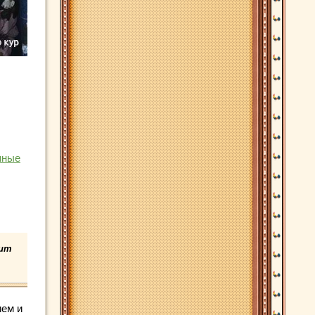
нные
оит
ием и