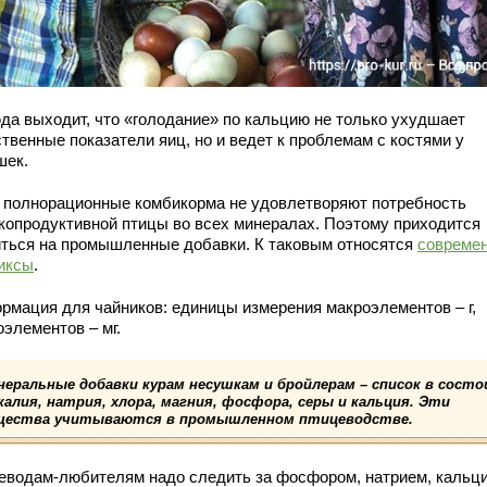
да выходит, что «голодание» по кальцию не только ухудшает
твенные показатели яиц, но и ведет к проблемам с костями у
шек.
 полнорационные комбикорма не удовлетворяют потребность
копродуктивной птицы во всех минералах. Поэтому приходится
иться на промышленные добавки. К таковым относятся
совреме
иксы
.
рмация для чайников: единицы измерения макроэлементов – г,
элементов – мг.
неральные добавки курам несушкам и бройлерам – список в сост
калия, натрия, хлора, магния, фосфора, серы и кальция. Эти
щества учитываются в промышленном птицеводстве.
еводам-любителям надо следить за фосфором, натрием, кальц