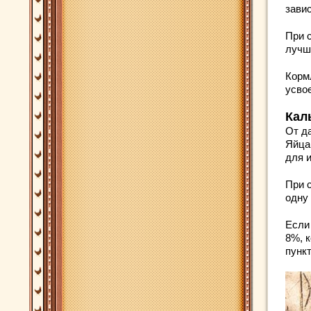
зави
При 
лучш
Корм
усво
Кал
От д
Яйца
для 
При 
одну
Если
8%, 
пункт