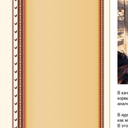
В ка
корм
анал
В ид
как 
В эт