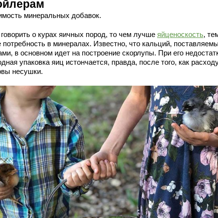
ойлерам
имость минеральных добавок.
 говорить о курах яичных пород, то чем лучше
яйценоскость
, те
 потребность в минералах. Известно, что кальций, поставляемы
ами, в основном идет на построение скорлупы. При его недостат
дная упаковка яиц истончается, правда, после того, как расход
рвы несушки.