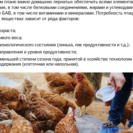
ом плане важно домашних пернатых обеспечить всеми элемент
ния, в том числе белковыми соединениями, жирами и углеводами
е БАВ, в том числе витаминами и минералами. Потребность пти
х веществах зависит от ряда факторов:
озраста;
ивого веса;
изиологического состояния (линька, пик продуктивности и т.д.);
аправления и уровня продуктивности;
 меньшей степени сезона года, принятой в хозяйстве технологии
одержания (клеточная или напольная).