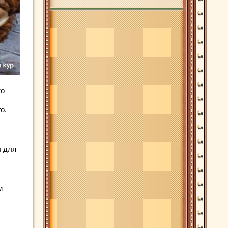
то
о.
ы для
м