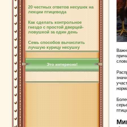
20 честных ответов несушек на
лекции птицевода
Как сделать контрольное
гнездо с простой дверцей-
ловушкой за один день
Семь способов вычислить
лучшую курицу несушку
Важн
прич
слов
Это интересно!
Расп
знач
учас
норм
Боле
серь
птиц
Ми