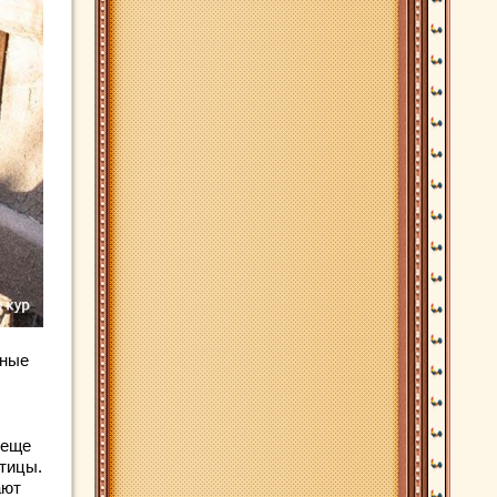
тные
 еще
птицы.
ают