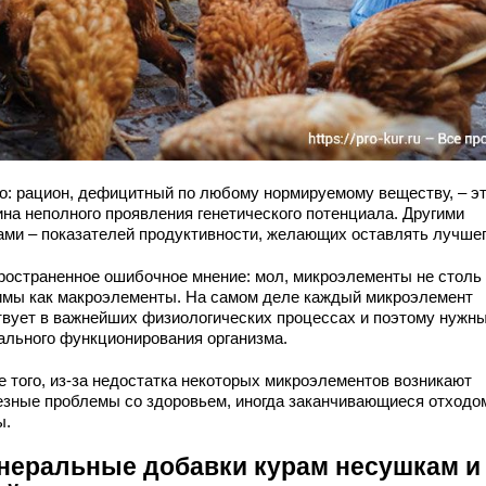
о: рацион, дефицитный по любому нормируемому веществу, – э
ина неполного проявления генетического потенциала. Другими
ами – показателей продуктивности, желающих оставлять лучшег
ространенное ошибочное мнение: мол, микроэлементы не столь
имы как макроэлементы. На самом деле каждый микроэлемент
твует в важнейших физиологических процессах и поэтому нужн
ального функционирования организма.
е того, из-за недостатка некоторых микроэлементов возникают
езные проблемы со здоровьем, иногда заканчивающиеся отходо
ы.
неральные добавки курам несушкам и