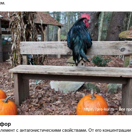
ом.
фор
элемент с антагонистическими свойствами. От его концентрации