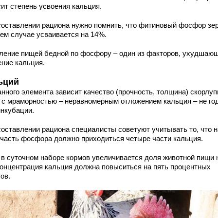
сит степень усвоения кальция.
составлении рациона нужно помнить, что фитиновый фосфор зер
ем случае усваивается на 14%.
ление пищей бедной по фосфору – один из факторов, ухудшаю
ение кальция.
ьций
анного элемента зависит качество (прочность, толщина) скорлуп
 с мраморностью – неравномерным отложением кальция – не го
инкубации.
составлении рациона специалисты советуют учитывать то, что н
 часть фосфора должно приходиться четыре части кальция.
 в суточном наборе кормов увеличивается доля животной пищи 
концентрация кальция должна повыситься на пять процентных
ов.