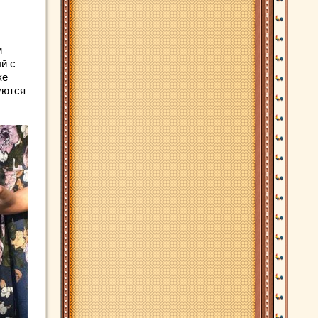
м
й с
ке
уются