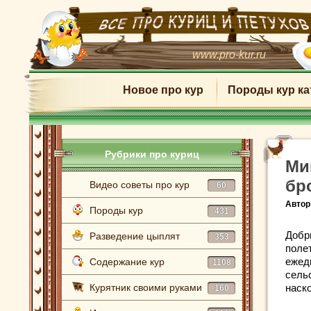
www.pro-kur.ru
Новое про кур
Породы кур ка
Рубрики про куриц
Ми
бр
Видео советы про кур
60
Автор
Породы кур
431
Добр
Разведение цыплят
353
поле
ежед
Содержание кур
1108
сель
Курятник своими руками
наск
160