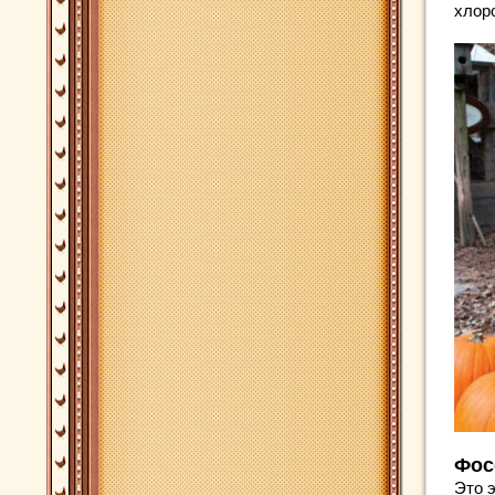
хлор
Фос
Это 