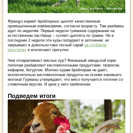
Француз кормит бройлерных цыплят качественным
промышленным комбикормом, согласно возрасту. Там разбивка
идет по неделям. Первые недели гуманное содержание на
естественном пастбище – гуляют цыплята по травке. Но в
последние 2 недели эти куры попадают в заточение: их
закрывают в довольно-таки тесный сарай
на глубокую
подстилку
и исключают прогулки.
Чем откармливают мясных кур? Финишный заводской корм
пополам разбавляют кисломолочными продуктами: творогом,
кефиром, йогуртом. Молоко курам бройлерам не дают,
исключительно кисломолочные продукты на основе коровьего
молока! Гурманы утверждают, что мясо получается плотное со
сливочным вкусом. И цена у него заоблачная.
Подведем итоги