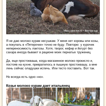
Я не даю молоко курам несушкам. У меня нет коровы или козы,
а покупать в «Пятерочке» точно не буду. Повторю: у курочек
непереносимость лактозы. Хотя, творог, кефир и йогурт без
сахара иногда бывают в рационе моих пернатых тружениц.
Да, еще простокваша, когда магазинное молоко прокисло и,
постояв на кухне, превратилось в пышную простоквашу, а мне
лень сейчас оладушки испечь. Или тесто поставить. Вот так.
Но всегда есть одно «но».
Козье молоко курам дает итальянец