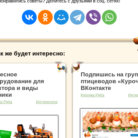
понравились советы? Делитесь с друзьями в соц. сетях!
к же будет интересно:
есное
Подпишись на гру
рудование для
птицеводов «Куро
ктора и виды
ВКонтакте
ники
Курочка Ряба
Инте
ка Ряба
Интересное