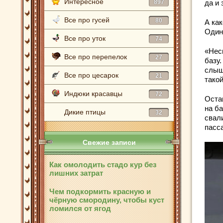
Интересное
897
да и
Все про гусей
80
А ка
Один
Все про уток
74
«Нес
Все про перепелок
27
базу
слышу
Все про цесарок
21
такой
Индюки красавцы
72
Оста
на б
Дикие птицы
32
свал
пасс
Свежие записи
Как омолодить стадо кур без
лишних затрат
Чем подкормить красную и
чёрную смородину, чтобы куст
ломился от ягод