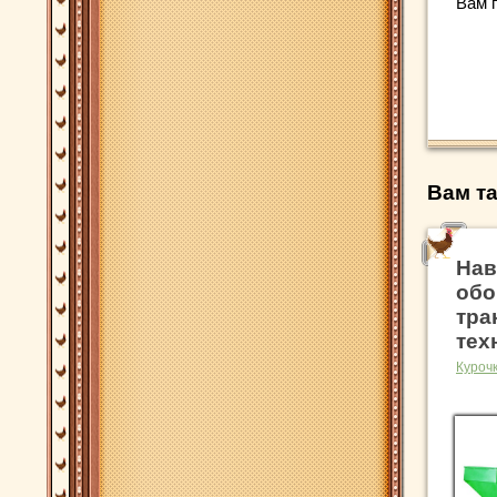
Вам 
Вам та
Нав
обо
тра
тех
Куроч