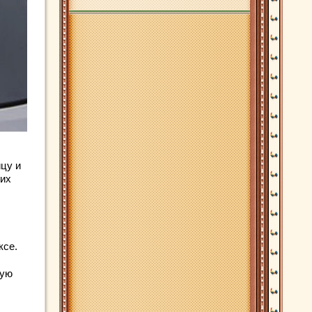
ицу и
сих
ксе.
ную