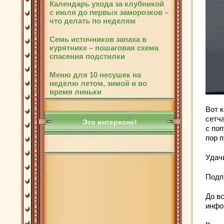
Календарь ухода за клубникой
с июля до первых заморозков –
что делать по неделям
Семь источников запаха в
курятнике – пошаговая схема
спасения подстилки
Меню для 10 несушек на
неделю летом, зимой и во
время линьки
Вот к
сетча
Это интересно!
с по
пор 
Удач
Подп
До вс
инфо