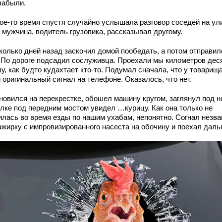
 забыли.
кое-то время спустя случайно услышала разговор соседей на ул
 мужчина, водитель грузовика, рассказывал другому.
колько дней назад заскочил домой пообедать, а потом отправил
. По дороге подсадил сослуживца. Проехали мы километров дес
, как будто кудахтает кто-то. Подумал сначала, что у товарищ
 оригинальный сигнал на телефоне. Оказалось, что нет.
новился на перекрестке, обошел машину кругом, заглянул под н
алке под передним мостом увидел …курицу. Как она только не
илась во время езды по нашим ухабам, непонятно. Согнал незв
ажирку с импровизированного насеста на обочину и поехал даль