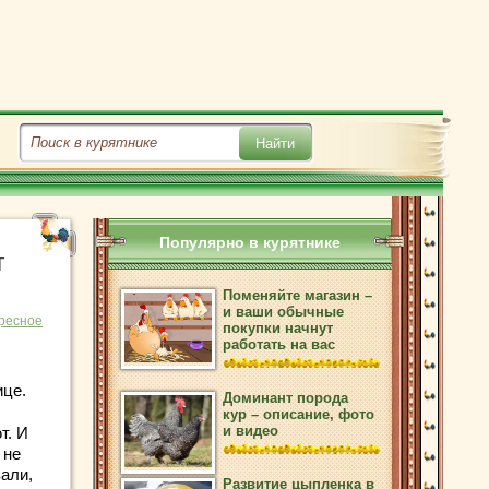
Популярно в курятнике
т
Поменяйте магазин –
и ваши обычные
ресное
покупки начнут
работать на вас
ице.
Доминант порода
кур – описание, фото
и видео
т. И
 не
али,
Развитие цыпленка в