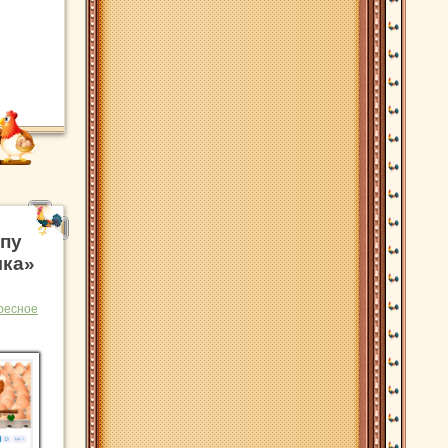
ппу
чка»
ресное