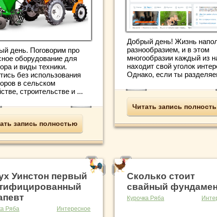
Добрый день! Жизнь напо
разнообразием, и в этом
ый день. Поговорим про
многообразии каждый из н
сное оборудование для
находит свой уголок интер
ора и виды техники.
Однако, если ты разделяеш
тись без использования
торов в сельском
стве, строительстве и ...
Читать запись полност
ать запись полностью
ух Уинстон первый
Сколько стоит
тифицированный
свайный фундамен
апевт
Курочка Ряба
Инте
ка Ряба
Интересное