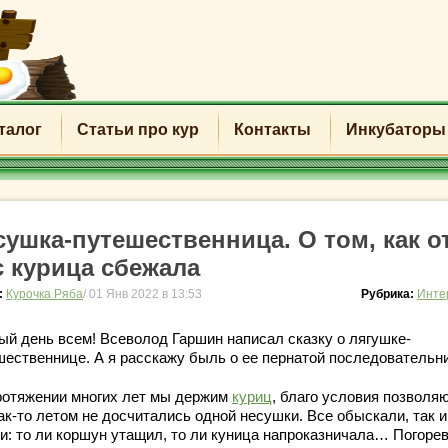
талог
Статьи про кур
Контакты
Инкубаторы
сушка-путешественница. О том, как о
с курица сбежала
:
Курочка Ряба
/ 01 Янв 2022 в 13:53
Рубрика:
Инте
ый день всем! Всеволод Гаршин написал сказку о лягушке-
шественнице. А я расскажу быль о ее пернатой последовательн
ротяжении многих лет мы держим
куриц
, благо условия позволяю
ак-то летом не досчитались одной несушки. Все обыскали, так и
и: то ли коршун утащил, то ли куница напроказничала… Погорев