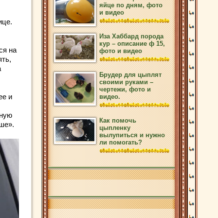
яйце по дням, фото
и видео
ице.
Иза Хаббард порода
кур – описание ф 15,
ся на
фото и видео
ять,
а
Брудер для цыплят
своими руками –
чертежи, фото и
ее и
видео.
аную
Как помочь
ше».
цыпленку
вылупиться и нужно
ли помогать?