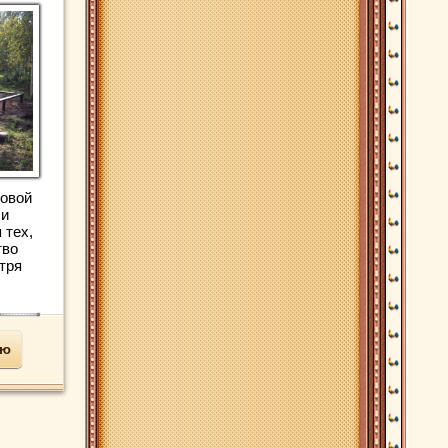
товой
 и
 тех,
тво
тря
ью