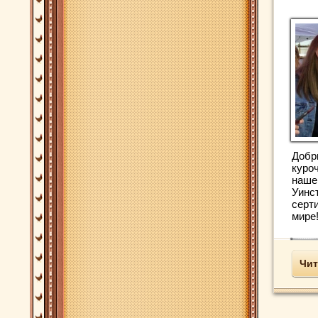
Добр
куроч
нашег
Уинст
серт
мире!
Чит