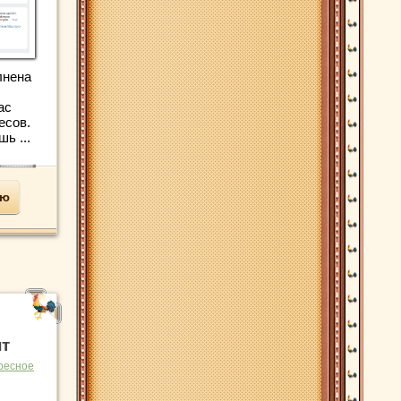
лнена
ас
есов.
ь ...
ью
т
ресное