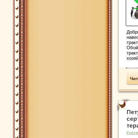
Добр
наве
тракт
Обой
трак
хозяй
Чит
Пет
сер
тер
Куроч