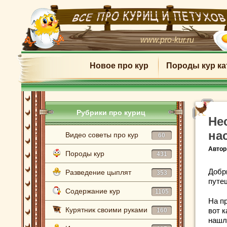
www.pro-kur.ru
Новое про кур
Породы кур ка
Рубрики про куриц
Не
на
Видео советы про кур
60
Автор
Породы кур
431
Добр
Разведение цыплят
353
путе
Содержание кур
1105
На п
Курятник своими руками
вот к
160
нашл