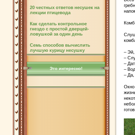
греб
20 честных ответов несушек на
напо
лекции птицевода
Комба
Как сделать контрольное
гнездо с простой дверцей-
ловушкой за один день
Слуш
комба
Семь способов вычислить
лучшую курицу несушку
– Эй,
– Сл
– Дат
Это интересно!
– Во
– Да,
Окно
жизнь
неко
небо
готов