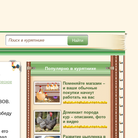
Популярно в курятнике
В
ресное
Поменяйте магазин –
и ваши обычные
покупки начнут
работать на вас
 ВОВ.
Доминант порода
обеду
кур – описание, фото
и видео
 его
вал,
Развитие цыпленка в