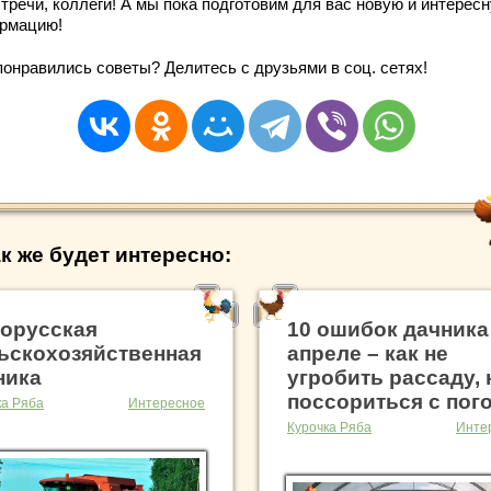
тречи, коллеги! А мы пока подготовим для вас новую и интерес
рмацию!
понравились советы? Делитесь с друзьями в соц. сетях!
к же будет интересно:
орусская
10 ошибок дачника
ьскохозяйственная
апреле – как не
ника
угробить рассаду, 
поссориться с пог
ка Ряба
Интересное
Курочка Ряба
Инте