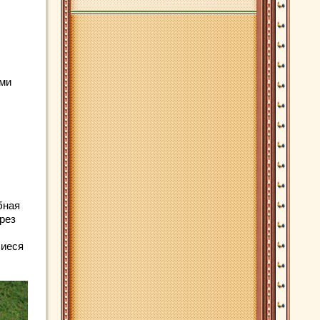
ими
бная
рез
шиеся