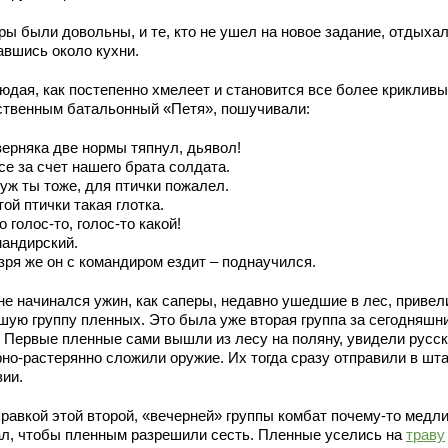
ры были довольны, и те, кто не ушел на новое задание, отдыхал
авшись около кухни.
юдая, как постепенно хмелеет и становится все более крикливы
ственным батальонный «Петя», пошучивали:
верняка две нормы тяпнул, дьявол!
се за счет нашего брата солдата.
 уж ты тоже, для птички пожалел.
той птички такая глотка.
о голос-то, голос-то какой!
мандирский.
зря же он с командиром ездит – поднаучился.
не начинался ужин, как саперы, недавно ушедшие в лес, привел
шую группу пленных. Это была уже вторая группа за сегодняшн
. Первые пленные сами вышли из лесу на поляну, увидели русск
рно-растерянно сложили оружие. Их тогда сразу отправили в шт
зии.
правкой этой второй, «вечерней» группы комбат почему-то медл
ал, чтобы пленным разрешили сесть. Пленные уселись на
траву