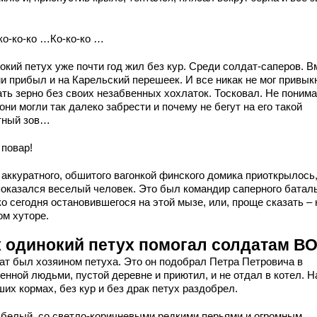
ко-ко-ко …Ко-ко-ко …
окий петух уже почти год жил без кур. Среди солдат-саперов. В
ми прибыл и на Карельский перешеек. И все никак не мог привык
ать зерно без своих незабвенных хохлаток. Тосковал. Не понима
они могли так далеко забрести и почему не бегут на его такой
тный зов…
 повар!
аккуратного, обшитого вагонкой финского домика приоткрылось,
показался веселый человек. Это был командир саперного батал
о сегодня остановившегося на этой мызе, или, проще сказать – 
ом хуторе.
к одинокий петух помогал солдатам В
ат был хозяином петуха. Это он подобрал Петра Петровича в
енной людьми, пустой деревне и приютил, и не отдал в котел. Н
их кормах, без кур и без драк петух раздобрел.
 белый, со светло-коричневыми редкими перьями и огромным