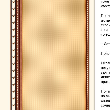
тоже
«гост
Посл
их гд
скоп
то и 
то е
– Да
Прис
Оказ
петух
заня
дивиз
прика
Почт
на м
свал
солн