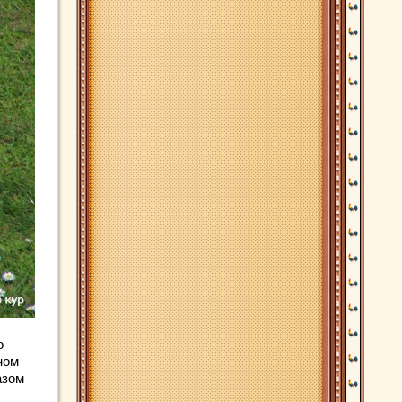
о
ном
азом