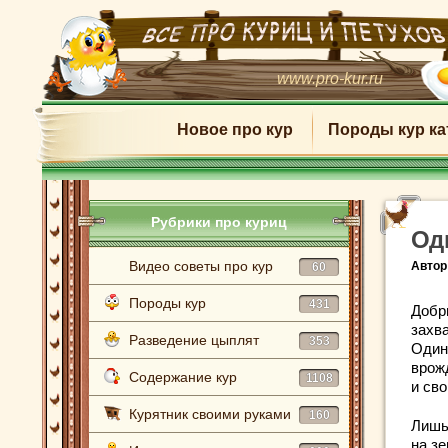
www.pro-kur.ru
Новое про кур
Породы кур ка
Рубрики про куриц
Од
Видео советы про кур
Автор
60
Породы кур
431
Добр
захв
Разведение цыплят
353
Одино
врож
Содержание кур
1108
и сво
Курятник своими руками
160
Лишь
на зе