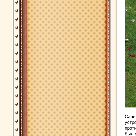
Сапе
устр
проти
был 