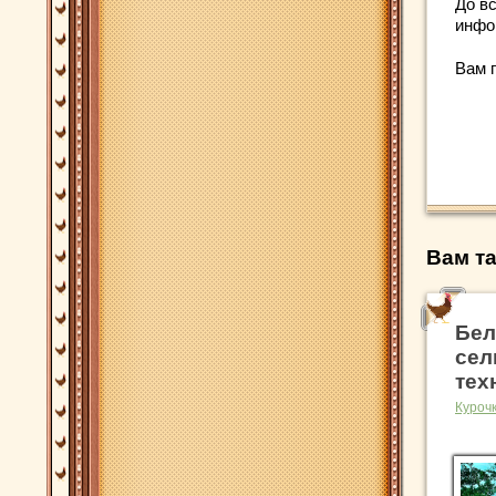
До вс
инфо
Вам 
Вам та
Бел
сел
тех
Куроч