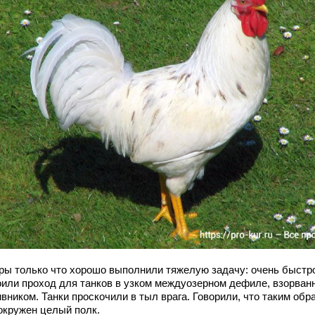
ры только что хорошо выполнили тяжелую задачу: очень быстр
оили проход для танков в узком междуозерном дефиле, взорван
вником. Танки проскочили в тыл врага. Говорили, что таким обр
окружен целый полк.