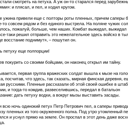
 стали смотреть на петуха. А уж он-то старался перед зарубеж
ями»: и плясал, и пел, и ходил кругом.
е ужина привели еще с полторы роты пленных, причем саперы 
е-то совсем рядом и без единого выстрела. На поляне чужих со
илось, пожалуй, больше, чем наших. Комбат выжидал, выжидал 
все-таки решил отправить это нежелательное здесь войско в ты
ще восстание поднимут», – пошутил он.
ть петуху еще полпорции!
ев покурить со своими бойцами, он наконец открыл им тайну.
ывается, первая группа вражеских солдат вышла к мызе на голо
а, посчитав, что здесь, так сказать, мирная финская деревня, е
тая русскими. Пленные рассказали об этой своей ошибке в шта
ии, и тогда-то комдив, развеселившись, передал в батальон
зание: дать петуху водки, а вокруг мызы выставить засады.
и всю ночь одинокий петух Петр Петрович пел, а саперы привод
ызу пленных из того окруженного полка. Под утро утомленный п
ился и уснул прямо на земле. Он проспал в этот день даже восх
ца.