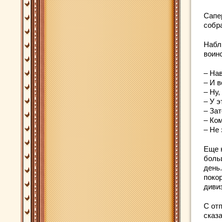
Сапе
собр
Набл
воин
– На
– И в
– Ну,
– У э
– Зат
– Ко
– Не 
Еще 
боль
день
поко
диви
С от
сказ