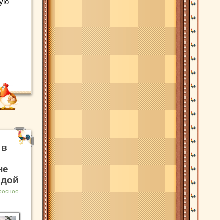
ную
 в
не
одой
ресное