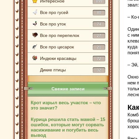
Интересное
899
звал:
Все про гусей
80
– Ко-
Все про уток
74
Один
с ни
Все про перепелок
27
клев
куда 
Все про цесарок
21
поня
Индюки красавцы
72
– Эй,
Дикие птицы
32
Окно 
нем 
тольк
Свежие записи
лесн
Крот изрыл весь участок – что
Ка
это значит?
Комб
Курица решила стать мамой – 15
брош
ошибок, которые могут сорвать
хорош
насиживание и погубить весь
вывод
Весь