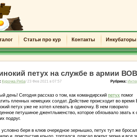
талог
Статьи про кур
Контакты
Инкубаторы
инокий петух на службе в армии ВО
:
Курочка Ряба
/ 23 Фев 2021 в 07:57
Рубрика:
Инте
ый день! Сегодня рассказ о том, как командирский
петух
помог
атить пленных немецких солдат. Действие происходит во время
кий петух уже не хотел клевать в одиночку. В нем говорило
денное петушиное джентльменство, которое обязывало звать к 
их подруг.
 условно беря в клюв очередное зернышко, петух тут же бросал
млю и, приспустив крыло, топтался, плясал вокруг зерна и все з