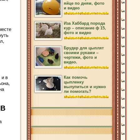
яйце по дням, фото
и видео
Иза Хаббард порода
кур – описание ф 15,
месте
фото и видео
нуть
л,
Брудер для цыплят
своими руками –
чертежи, фото и
видео.
 и в
Как помочь
цыпленку
ьона,
вылупиться и нужно
на
ли помогать?
ОВ
а