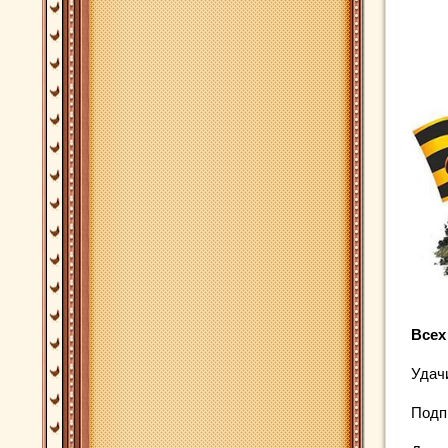
Всех
Удач
Подп