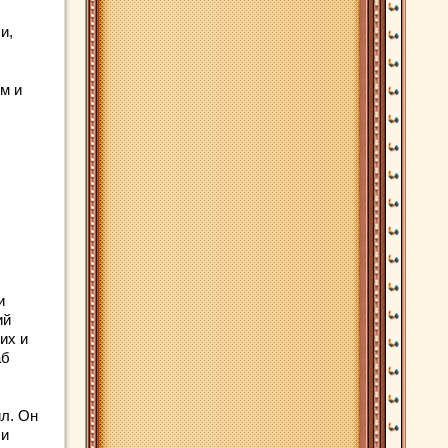
и,
м и
и
ий
их и
аб
ил. Он
и