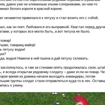
нем, давно уже не клеванным злыми соперниками, он чем-то
минал белого короля в красной короне.
т незаметно привязался к петуху и стал возить его с собой.
ал, как он поет. Любовался его выправкой. Хвастал перед друг
тами, у которых все могло быть, а вот петуха не было.
 повар!
ушаю, товарищ майор!
ь петуху водки!
дки?
 да, водки! Намочи в ней пшена и дай петуху склевать.
 захлопнулось, и там за стенами опять продолжалась своя, шта
, е всегда открытая рядовому солдату – даже если он повар. Че
торое время из домика начали выходить командиры, потом
льшие группы солдат стали отправляться куда-то в лес. Остав
ились к ужину.