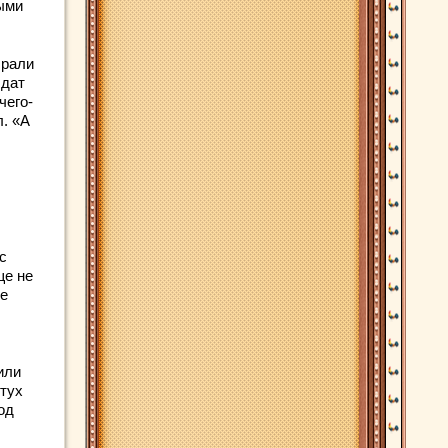
ными
брали
лдат
чего-
л. «А
с
ще не
бе
или
етух
од