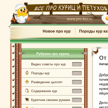
www.pro-kur.ru
Новое про кур
Породы кур ка
Рубрики про куриц
От
Видео советы про кур
Автор
60
Породы кур
431
Добр
поче
Разведение цыплят
353
недав
нужно
Содержание кур
1108
яйце
Курятник своими руками
160
Дело 
несет