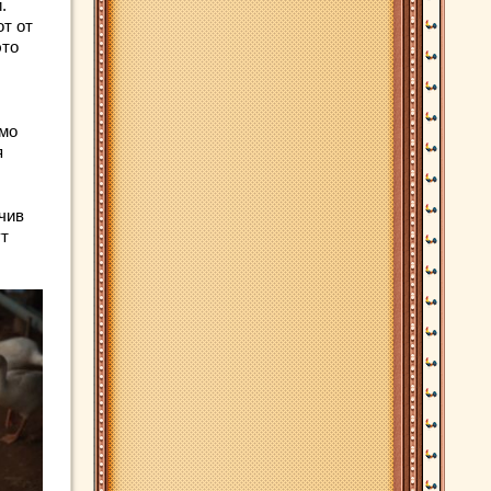
.
от от
это
имо
я
чив
ут