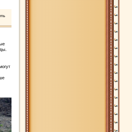
ать
ные
ды.
могут
ше