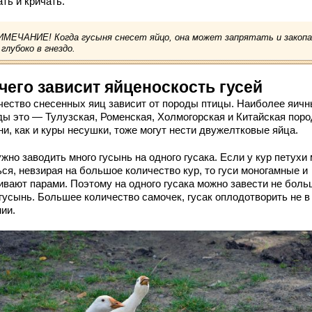
ать и кричать.
МЕЧАНИЕ! Когда гусыня снесет яйцо, она может запрятать и закоп
 глубоко в гнездо.
чего зависит яйценоскость гусей
чество снесенных яиц зависит от породы птицы. Наиболее яич
ды это — Тулузская, Роменская, Холмогорская и Китайская поро
и, как и куры несушки, тоже могут нести двужелтковые яйца.
жно заводить много гусынь на одного гусака. Если у кур петухи 
ся, невзирая на большое количество кур, то гуси моногамные и
ивают парами. Поэтому на одного гусака можно завести не боль
 гусынь. Большее количество самочек, гусак оплодотворить не в
ии.