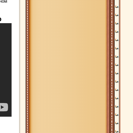
нном
о