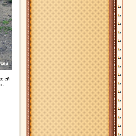
ко ей
ть
й