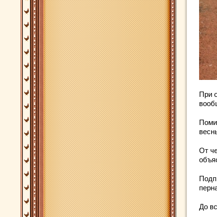
При 
вооб
Поми
весн
От че
объя
Подп
перн
До в