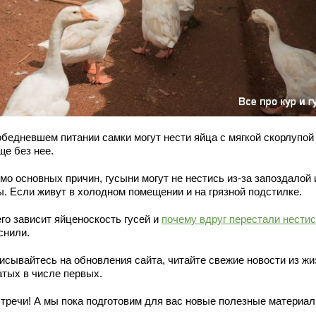
обедневшем питании самки могут нести яйца с мягкой скорлупой
ще без нее.
мо основных причин, гусыни могут не нестись из-за запоздалой 
ы. Если живут в холодном помещении и на грязной подстилке.
го зависит яйценоскость гусей и
почему вдруг перестали нести
снили.
исывайтесь на обновления сайта, читайте свежие новости из жи
атых в числе первых.
стречи! А мы пока подготовим для вас новые полезные материал