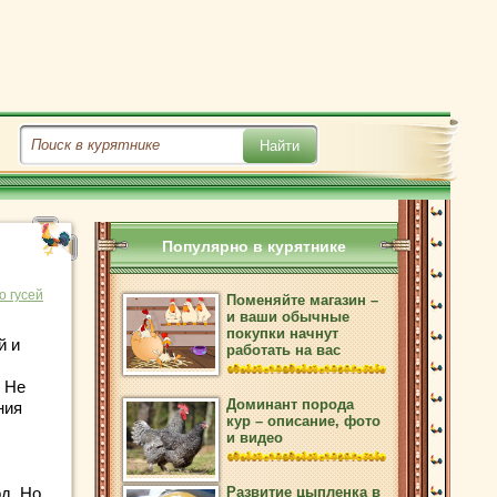
Популярно в курятнике
о гусей
Поменяйте магазин –
и ваши обычные
покупки начнут
й и
работать на вас
. Не
Доминант порода
ния
кур – описание, фото
и видео
од. Но
Развитие цыпленка в