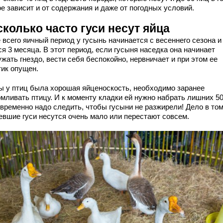
е зависит и от содержания и даже от погодных условий.
колько часто гуси несут яйца
 всего яичный период у гусынь начинается с весеннего сезона и
я 3 месяца. В этот период, если гусыня наседка она начинает
жать гнездо, вести себя беспокойно, нервничает и при этом ее
тик опущен.
ы у птиц была хорошая яйценоскость, необходимо заранее
мливать птицу. И к моменту кладки ей нужно набрать лишних 50
временно надо следить, чтобы гусыни не разжирели! Дело в том
евшие гуси несутся очень мало или перестают совсем.