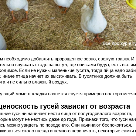
рм необходимо добавлять пророщенное зерно, свежую травку. И
ельно впускать стадо на выгул, где они сами будут, есть все им
ходимое. Если не нужны маленькие гусята, тогда яйца надо заб
, иначе птица начнет их высиживать. В гусятнике должна быть
ота и не сильно влажный воздух.
ующий момент кладки начнется спустя примерно полтора месяц
еноскость гусей зависит от возраста
шние гусыни начинает нести яйца от полугодовалого возраста,
орые могут не нестись даже до года. Признаки того, что гуси на
ись можно увидеть по поведению. Они начинают беспокоиться,
аживаться около гнезда и немного нервничать, некоторые самки 