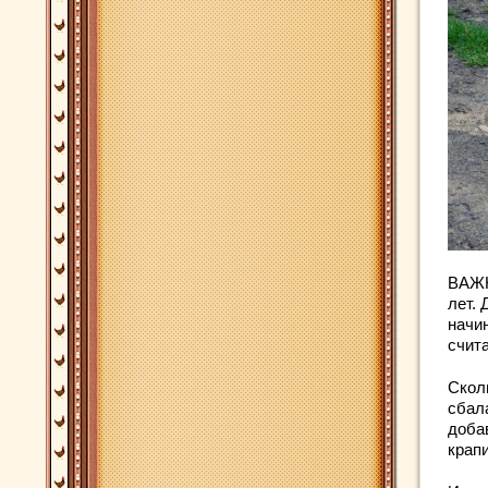
ВАЖНО
лет. 
начин
счит
Сколь
сбал
доба
крапи