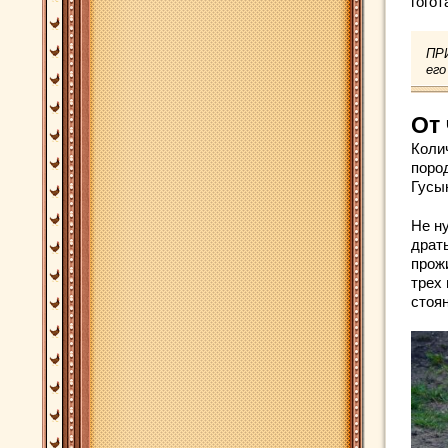
гогот
ПРИ
его
От 
Коли
поро
Гусын
Не ну
драть
прож
трех
стоян