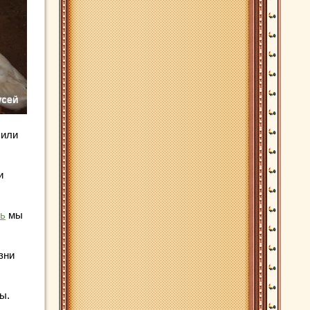
 или
и
сь
мы
зни
ы.