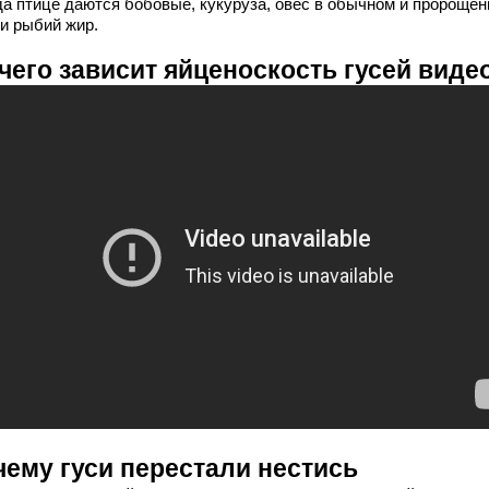
да птице даются бобовые, кукуруза, овес в обычном и пророще
 и рыбий жир.
чего зависит яйценоскость гусей виде
чему гуси перестали нестись