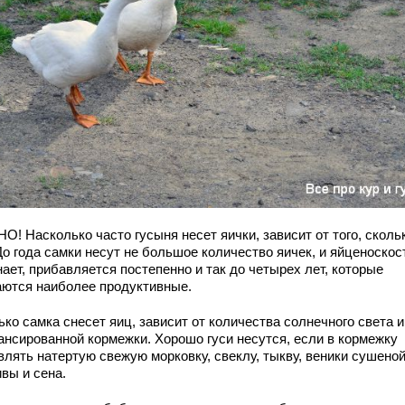
! Насколько часто гусыня несет яички, зависит от того, сколь
До года самки несут не большое количество яичек, и яйценоскос
ает, прибавляется постепенно и так до четырех лет, которые
аются наиболее продуктивные.
ко самка снесет яиц, зависит от количества солнечного света и
ансированной кормежки. Хорошо гуси несутся, если в кормежку
влять натертую свежую морковку, свеклу, тыкву, веники сушено
вы и сена.