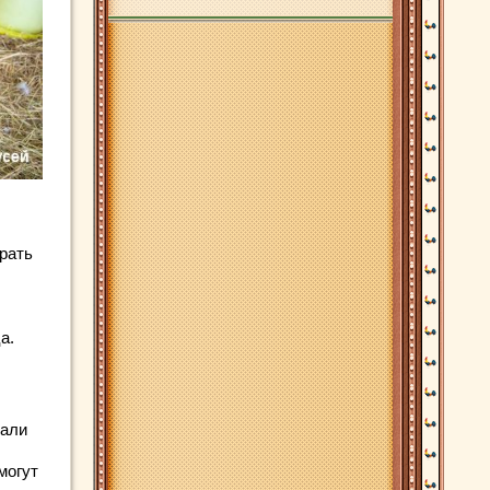
ирать
а.
чали
могут