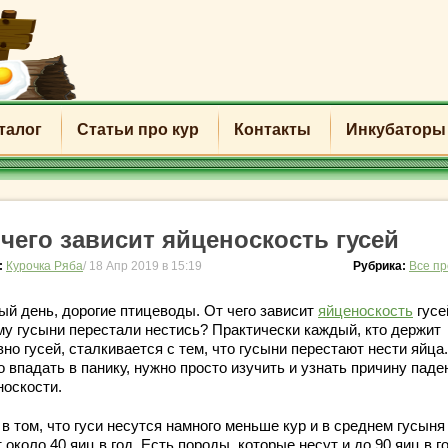
талог
Статьи про кур
Контакты
Инкубаторы
 чего зависит яйценоскость гусей
:
Курочка Ряба
/ 18 Апр 2019 в 15:19
Рубрика:
Все пр
ый день, дорогие птицеводы. От чего зависит
яйценоскость
гусе
му гусыни перестали нестись? Практически каждый, кто держит
но гусей, сталкивается с тем, что гусыни перестают нести яйца
 впадать в панику, нужно просто изучить и узнать причину паде
носкости.
в том, что гуси несутся намного меньше кур и в среднем гусыня
 около 40 яиц в год. Есть породы, которые несут и до 90 яиц в г