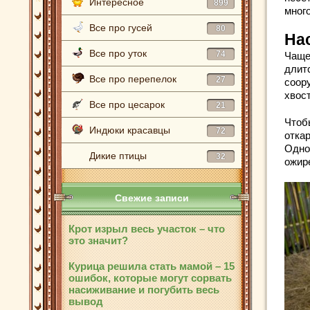
Интересное
899
много
Все про гусей
80
Нас
Все про уток
74
Чаще
длитс
Все про перепелок
27
соору
хвос
Все про цесарок
21
Чтоб
Индюки красавцы
72
откар
Одно
Дикие птицы
32
ожир
Свежие записи
Крот изрыл весь участок – что
это значит?
Курица решила стать мамой – 15
ошибок, которые могут сорвать
насиживание и погубить весь
вывод