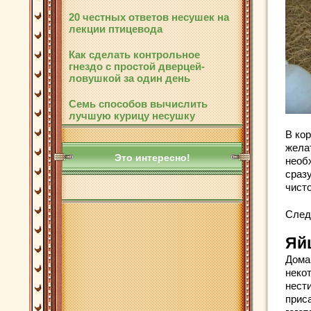
20 честных ответов несушек на
лекции птицевода
Как сделать контрольное
гнездо с простой дверцей-
ловушкой за один день
Семь способов вычислить
лучшую курицу несушку
В ко
желат
Это интересно!
необ
сразу
чист
След
Яйц
Дома
некот
нест
прис