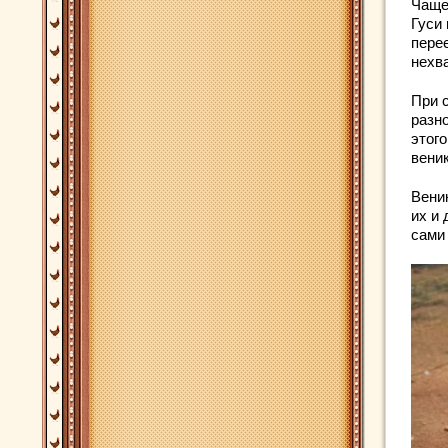
Чаще
Гуси 
пере
нехв
При 
разн
этог
веник
Вени
их и
сами