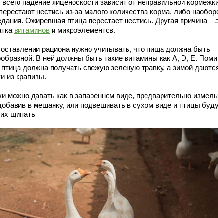
 всего падение яйценоскости зависит от неправильной кормежки
перестают нестись из-за малого количества корма, либо наобор
едания. Ожиревшая птица перестает нестись. Другая причина – 
атка
витаминов
и микроэлементов.
составлении рациона нужно учитывать, что пища должна быть
ообразной. В ней должны быть такие витамины как А, D, Е. Пом
о птица должна получать свежую зеленую травку, а зимой даютс
и из крапивы.
ки можно давать как в запаренном виде, предварительно измель
 добавив в мешанку, или подвешивать в сухом виде и птицы буд
 их щипать.