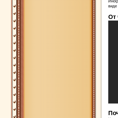
Иног
виде
От 
По