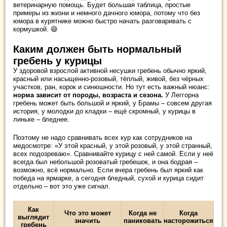
ветеринарную помощь. Будет большая таблица, простые
примеры из жизни и немного дачного юмора, потому что без
юмора в курятнике можно быстро начать разговаривать с
кормушкой. 😄
Каким должен быть нормальный
гребень у курицы
У здоровой взрослой активной несушки гребень обычно яркий,
красный или насыщенно-розовый, тёплый, живой, без чёрных
участков, ран, корок и синюшности. Но тут есть важный нюанс:
норма зависит от породы, возраста и сезона.
У Леггорна
гребень может быть большой и яркий, у Брамы – совсем другая
история, у молодки до кладки – ещё скромный, у курицы в
линьке – бледнее.
Поэтому не надо сравнивать всех кур как сотрудников на
медосмотре: «У этой красный, у этой розовый, у этой странный,
всех подозреваю». Сравнивайте курицу с ней самой. Если у неё
всегда был небольшой розоватый гребешок, и она бодрая –
возможно, всё нормально. Если вчера гребень был яркий как
победа на ярмарке, а сегодня бледный, сухой и курица сидит
отдельно – вот это уже сигнал.
Как
Что это может
Когда не
Когда
выглядит
значить
паниковать
насторожиться
гребень