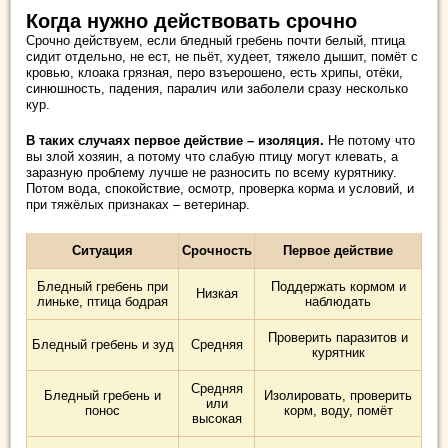
Когда нужно действовать срочно
Срочно действуем, если бледный гребень почти белый, птица
сидит отдельно, не ест, не пьёт, худеет, тяжело дышит, помёт с
кровью, клоака грязная, перо взъерошено, есть хрипы, отёки,
синюшность, падения, паралич или заболели сразу несколько
кур.
В таких случаях первое действие – изоляция.
Не потому что
вы злой хозяин, а потому что слабую птицу могут клевать, а
заразную проблему лучше не разносить по всему курятнику.
Потом вода, спокойствие, осмотр, проверка корма и условий, и
при тяжёлых признаках – ветеринар.
Ситуация
Срочность
Первое действие
Бледный гребень при
Поддержать кормом и
Низкая
линьке, птица бодрая
наблюдать
Проверить паразитов и
Бледный гребень и зуд
Средняя
курятник
Средняя
Бледный гребень и
Изолировать, проверить
или
понос
корм, воду, помёт
высокая