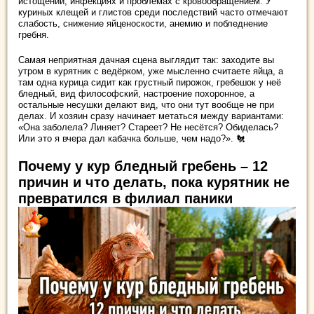
истощении, инфекциях и проблемах с кровообращением. У
куриных клещей и глистов среди последствий часто отмечают
слабость, снижение яйценоскости, анемию и побледнение
гребня.
Самая неприятная дачная сцена выглядит так: заходите вы
утром в курятник с ведёрком, уже мысленно считаете яйца, а
там одна курица сидит как грустный пирожок, гребешок у неё
бледный, вид философский, настроение похоронное, а
остальные несушки делают вид, что они тут вообще не при
делах. И хозяин сразу начинает метаться между вариантами:
«Она заболела? Линяет? Стареет? Не несётся? Обиделась?
Или это я вчера дал кабачка больше, чем надо?». 🐔
Почему у кур бледный гребень – 12
причин и что делать, пока курятник не
превратился в филиал паники