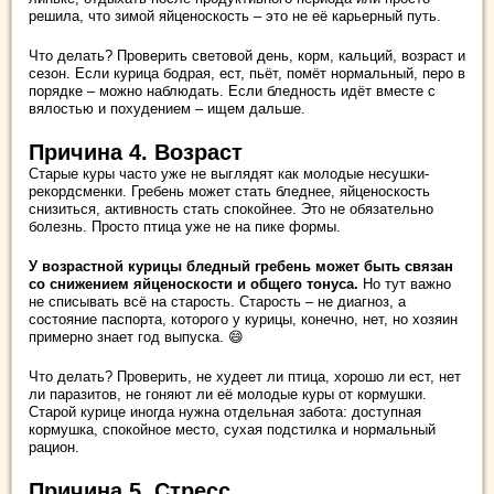
решила, что зимой яйценоскость – это не её карьерный путь.
Что делать? Проверить световой день, корм, кальций, возраст и
сезон. Если курица бодрая, ест, пьёт, помёт нормальный, перо в
порядке – можно наблюдать. Если бледность идёт вместе с
вялостью и похудением – ищем дальше.
Причина 4. Возраст
Старые куры часто уже не выглядят как молодые несушки-
рекордсменки. Гребень может стать бледнее, яйценоскость
снизиться, активность стать спокойнее. Это не обязательно
болезнь. Просто птица уже не на пике формы.
У возрастной курицы бледный гребень может быть связан
со снижением яйценоскости и общего тонуса.
Но тут важно
не списывать всё на старость. Старость – не диагноз, а
состояние паспорта, которого у курицы, конечно, нет, но хозяин
примерно знает год выпуска. 😄
Что делать? Проверить, не худеет ли птица, хорошо ли ест, нет
ли паразитов, не гоняют ли её молодые куры от кормушки.
Старой курице иногда нужна отдельная забота: доступная
кормушка, спокойное место, сухая подстилка и нормальный
рацион.
Причина 5. Стресс