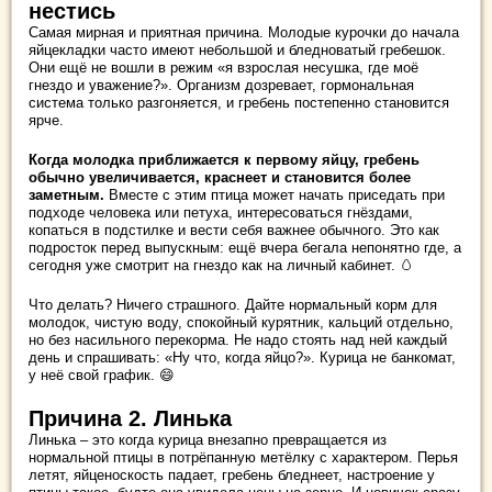
нестись
Самая мирная и приятная причина. Молодые курочки до начала
яйцекладки часто имеют небольшой и бледноватый гребешок.
Они ещё не вошли в режим «я взрослая несушка, где моё
гнездо и уважение?». Организм дозревает, гормональная
система только разгоняется, и гребень постепенно становится
ярче.
Когда молодка приближается к первому яйцу, гребень
обычно увеличивается, краснеет и становится более
заметным.
Вместе с этим птица может начать приседать при
подходе человека или петуха, интересоваться гнёздами,
копаться в подстилке и вести себя важнее обычного. Это как
подросток перед выпускным: ещё вчера бегала непонятно где, а
сегодня уже смотрит на гнездо как на личный кабинет. 🥚
Что делать? Ничего страшного. Дайте нормальный корм для
молодок, чистую воду, спокойный курятник, кальций отдельно,
но без насильного перекорма. Не надо стоять над ней каждый
день и спрашивать: «Ну что, когда яйцо?». Курица не банкомат,
у неё свой график. 😄
Причина 2. Линька
Линька – это когда курица внезапно превращается из
нормальной птицы в потрёпанную метёлку с характером. Перья
летят, яйценоскость падает, гребень бледнеет, настроение у