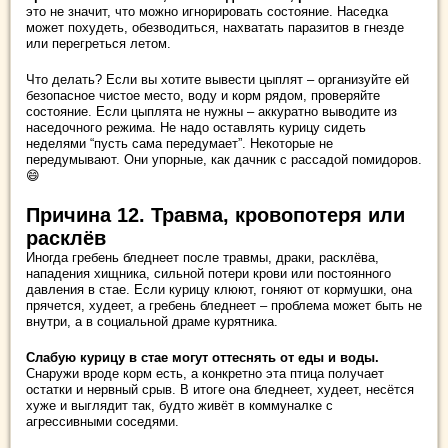
это не значит, что можно игнорировать состояние. Наседка
может похудеть, обезводиться, нахватать паразитов в гнезде
или перегреться летом.
Что делать? Если вы хотите вывести цыплят – организуйте ей
безопасное чистое место, воду и корм рядом, проверяйте
состояние. Если цыплята не нужны – аккуратно выводите из
наседочного режима. Не надо оставлять курицу сидеть
неделями “пусть сама передумает”. Некоторые не
передумывают. Они упорные, как дачник с рассадой помидоров.
😄
Причина 12. Травма, кровопотеря или
расклёв
Иногда гребень бледнеет после травмы, драки, расклёва,
нападения хищника, сильной потери крови или постоянного
давления в стае. Если курицу клюют, гоняют от кормушки, она
прячется, худеет, а гребень бледнеет – проблема может быть не
внутри, а в социальной драме курятника.
Слабую курицу в стае могут оттеснять от еды и воды.
Снаружи вроде корм есть, а конкретно эта птица получает
остатки и нервный срыв. В итоге она бледнеет, худеет, несётся
хуже и выглядит так, будто живёт в коммуналке с
агрессивными соседями.