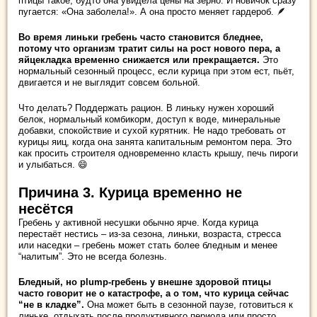
птицы такое, будто она увидела цены на зерно. И новичок сразу
пугается: «Она заболела!». А она просто меняет гардероб. 🪶
Во время линьки гребень часто становится бледнее,
потому что организм тратит силы на рост нового пера, а
яйцекладка временно снижается или прекращается.
Это
нормальный сезонный процесс, если курица при этом ест, пьёт,
двигается и не выглядит совсем больной.
Что делать? Поддержать рацион. В линьку нужен хороший
белок, нормальный комбикорм, доступ к воде, минеральные
добавки, спокойствие и сухой курятник. Не надо требовать от
курицы яиц, когда она занята капитальным ремонтом пера. Это
как просить строителя одновременно класть крышу, печь пироги
и улыбаться. 😄
Причина 3. Курица временно не
несётся
Гребень у активной несушки обычно ярче. Когда курица
перестаёт нестись – из-за сезона, линьки, возраста, стресса
или наседки – гребень может стать более бледным и менее
“налитым”. Это не всегда болезнь.
Бледный, но plump-гребень у внешне здоровой птицы
часто говорит не о катастрофе, а о том, что курица сейчас
“не в кладке”.
Она может быть в сезонной паузе, готовиться к
линьке, отдыхать после продуктивного периода или просто