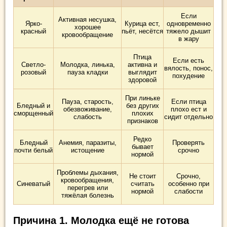
Если
Активная несушка,
Ярко-
Курица ест,
одновременно
хорошее
красный
пьёт, несётся
тяжело дышит
кровообращение
в жару
Птица
Если есть
Светло-
Молодка, линька,
активна и
вялость, понос,
розовый
пауза кладки
выглядит
похудение
здоровой
При линьке
Пауза, старость,
Если птица
Бледный и
без других
обезвоживание,
плохо ест и
сморщенный
плохих
слабость
сидит отдельно
признаков
Редко
Бледный
Анемия, паразиты,
Проверять
бывает
почти белый
истощение
срочно
нормой
Проблемы дыхания,
Не стоит
Срочно,
кровообращения,
Синеватый
считать
особенно при
перегрев или
нормой
слабости
тяжёлая болезнь
Причина 1. Молодка ещё не готова