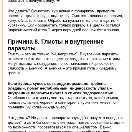
работают в ночную смену. 🕷️
Что делать? Осмотреть кур ночью с фонариком, проверить
насесты, щели, гнёзда, подстилку. Смотреть основание перьев,
кожу, область клоаки. Обработка нужна не только птице, но и
курятнику. Если обработать только курицу, а в щелях остался
“паразитический отель”, через пару дней всё начнётся заново.
Причина 8. Глисты и внутренние
паразиты
Глисты – это не только “ой, неприятно”. Внутренние паразиты
отнимают питательные вещества, ухудшают состояние птицы,
могут вызывать похудение, понос, снижение яйценоскости,
слабость и анемию. А анемия – это прямой путь к бледному
гребню.
Если курица худеет, ест вроде нормально, гребень
бледный, помёт нестабильный, яйценоскость упала –
внутренние паразиты входят в список подозреваемых.
Особенно если птица гуляет на старом выгуле, клюёт землю,
поедает слизней, червей, а санитария в курятнике живёт по
принципу “ну когда-нибудь уберу”.
Что делать? Не давать препараты наугад “потому что сосед так
делает”, а хотя бы оценить симптомы, помёт, состояние стада и
по возможности посоветоваться со специалистом. Важно
соблюдать дозировки и сроки ожидания по яйцам и мясу.