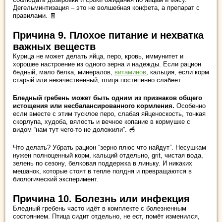
Дегельминтизация – это не волшебная конфета, а препарат с
правилами. 🧾
Причина 9. Плохое питание и нехватка
важных веществ
Курица не может делать яйца, перо, кровь, иммунитет и
хорошее настроение из одного зерна и надежды. Если рацион
бедный, мало белка, минералов,
витаминов
, кальция, если корм
старый или некачественный, птица постепенно слабеет.
Бледный гребень может быть одним из признаков общего
истощения или несбалансированного кормления.
Особенно
если вместе с этим тусклое перо, слабая яйценоскость, тонкая
скорлупа, худоба, вялость и вечное копание в кормушке с
видом “нам тут чего-то не доложили”. 🥣
Что делать? Убрать рацион “зерно плюс что найдут”. Несушкам
нужен полноценный корм, кальций отдельно, grit, чистая вода,
зелень по сезону, белковая поддержка в линьку. И никаких
мешанок, которые стоят в тепле полдня и превращаются в
биологический эксперимент.
Причина 10. Болезнь или инфекция
Бледный гребень часто идёт в комплекте с болезненным
состоянием. Птица сидит отдельно, не ест, помёт изменился,