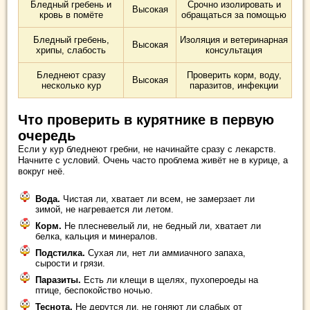
Бледный гребень и
Срочно изолировать и
Высокая
кровь в помёте
обращаться за помощью
Бледный гребень,
Изоляция и ветеринарная
Высокая
хрипы, слабость
консультация
Бледнеют сразу
Проверить корм, воду,
Высокая
несколько кур
паразитов, инфекции
Что проверить в курятнике в первую
очередь
Если у кур бледнеют гребни, не начинайте сразу с лекарств.
Начните с условий. Очень часто проблема живёт не в курице, а
вокруг неё.
Вода.
Чистая ли, хватает ли всем, не замерзает ли
зимой, не нагревается ли летом.
Корм.
Не плесневелый ли, не бедный ли, хватает ли
белка, кальция и минералов.
Подстилка.
Сухая ли, нет ли аммиачного запаха,
сырости и грязи.
Паразиты.
Есть ли клещи в щелях, пухопероеды на
птице, беспокойство ночью.
Теснота.
Не дерутся ли, не гоняют ли слабых от