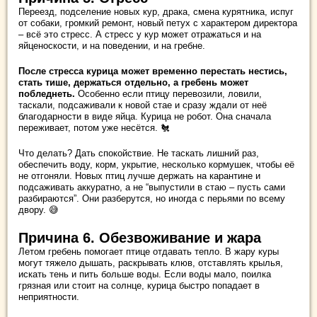
Переезд, подселение новых кур, драка, смена курятника, испуг
от собаки, громкий ремонт, новый петух с характером директора
– всё это стресс. А стресс у кур может отражаться и на
яйценоскости, и на поведении, и на гребне.
После стресса курица может временно перестать нестись,
стать тише, держаться отдельно, а гребень может
побледнеть.
Особенно если птицу перевозили, ловили,
таскали, подсаживали к новой стае и сразу ждали от неё
благодарности в виде яйца. Курица не робот. Она сначала
переживает, потом уже несётся. 🐔
Что делать? Дать спокойствие. Не таскать лишний раз,
обеспечить воду, корм, укрытие, несколько кормушек, чтобы её
не отгоняли. Новых птиц лучше держать на карантине и
подсаживать аккуратно, а не “выпустили в стаю – пусть сами
разбираются”. Они разберутся, но иногда с перьями по всему
двору. 😅
Причина 6. Обезвоживание и жара
Летом гребень помогает птице отдавать тепло. В жару куры
могут тяжело дышать, раскрывать клюв, отставлять крылья,
искать тень и пить больше воды. Если воды мало, поилка
грязная или стоит на солнце, курица быстро попадает в
неприятности.