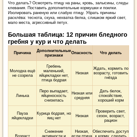
Что делать? Осмотреть птицу на раны, кровь, залысины, следы
клевания. Поставить дополнительные кормушки и поилки.
Изолировать раненую или слабую птицу. Убрать причины
расклёва: теснота, скука, нехватка белка, слишком яркий свет,
мало места, агрессивный петух.
Большая таблица: 12 причин бледного
гребня у кур и что делать
Дополнительные
Причина
Опасность
Что делать
признаки
Гребень
Ждать, кормить по
Молодка ещё
маленький,
Низкая
возрасту, готовить
не созрела
яйцекладки нет,
гнёзда
птица бодрая
Перо выпадает,
Дать белок,
Низкая или
Линька
яйценоскость
спокойствие,
средняя
снизилась
хороший корм
Проверить свет,
Пауза
Курица бодрая, но
Низкая
сезон, возраст,
яйцекладки
яиц нет
рацион
Снижение
Низкая,
Обеспечить доступ
Возраст
активности и
если птица
к корму, следить