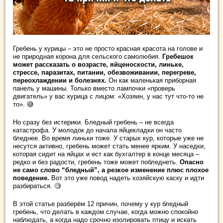
Гребень у курицы – это не просто красная красота на голове и
не природная корона для сельского самолюбия.
Гребешок
может рассказать о возрасте, яйценоскости, линьке,
стрессе, паразитах, питании, обезвоживании, перегреве,
переохлаждении и болезнях.
Он как маленькая приборная
панель у машины. Только вместо лампочки «проверь
двигатель» у вас курица с лицом: «Хозяин, у нас тут что-то не
то». 😅
Но сразу без истерики. Бледный гребень – не всегда
катастрофа. У молодок до начала яйцекладки он часто
бледнее. Во время линьки тоже. У старых кур, которые уже не
несутся активно, гребень может стать менее ярким. У наседки,
которая сидит на яйцах и ест как бухгалтер в конце месяца –
редко и без радости, гребень тоже может побледнеть.
Опасно
не само слово “бледный”, а резкое изменение плюс плохое
поведение.
Вот это уже повод надеть хозяйскую каску и идти
разбираться. 🧐
В этой статье разберём 12 причин, почему у кур бледный
гребень, что делать в каждом случае, когда можно спокойно
наблюдать, а когда надо срочно изолировать птицу и искать