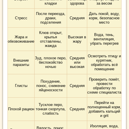
кладки
здорова
за весом
После переезда,
Дать покой, воду,
Стресс
драки,
Средняя
корм, безопасное
подселения
место
Клюв открыт,
Вода, тень,
Жара и
крылья
Высокая в
вентиляция,
обезвоживание
отставлены,
жару
убрать перегрев
жажда
Осмотреть птицу и
Зуд, плохое перо,
Средняя
Внешние
курятник,
беспокойство
или
паразиты
обработать всё
ночью
высокая
помещение
Проверить помёт,
Похудение,
провести
Глисты
понос, снижение
Средняя
обработку по
яйценоскости
схеме специалиста
Перейти на
Тусклое перо,
полноценный корм,
Плохой рацион
тонкая скорлупа,
Средняя
добавить кальций
слабость
и grit
Изоляция, вода,
Вялость, понос,