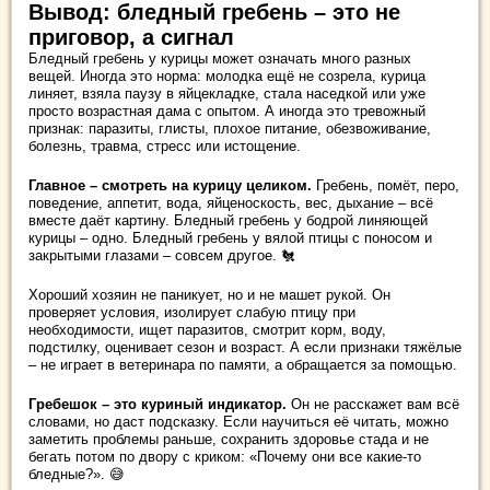
Вывод: бледный гребень – это не
приговор, а сигнал
Бледный гребень у курицы может означать много разных
вещей. Иногда это норма: молодка ещё не созрела, курица
линяет, взяла паузу в яйцекладке, стала наседкой или уже
просто возрастная дама с опытом. А иногда это тревожный
признак: паразиты, глисты, плохое питание, обезвоживание,
болезнь, травма, стресс или истощение.
Главное – смотреть на курицу целиком.
Гребень, помёт, перо,
поведение, аппетит, вода, яйценоскость, вес, дыхание – всё
вместе даёт картину. Бледный гребень у бодрой линяющей
курицы – одно. Бледный гребень у вялой птицы с поносом и
закрытыми глазами – совсем другое. 🐔
Хороший хозяин не паникует, но и не машет рукой. Он
проверяет условия, изолирует слабую птицу при
необходимости, ищет паразитов, смотрит корм, воду,
подстилку, оценивает сезон и возраст. А если признаки тяжёлые
– не играет в ветеринара по памяти, а обращается за помощью.
Гребешок – это куриный индикатор.
Он не расскажет вам всё
словами, но даст подсказку. Если научиться её читать, можно
заметить проблемы раньше, сохранить здоровье стада и не
бегать потом по двору с криком: «Почему они все какие-то
бледные?». 😅