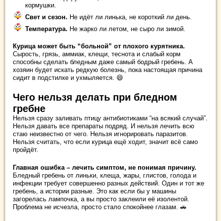
кормушки.
Свет и сезон.
Не идёт ли линька, не короткий ли день.
Температура.
Не жарко ли летом, не сыро ли зимой.
Курица может быть “больной” от плохого курятника.
Сырость, грязь, аммиак, клещи, теснота и слабый корм
способны сделать бледным даже самый бодрый гребень. А
хозяин будет искать редкую болезнь, пока настоящая причина
сидит в подстилке и ухмыляется. 😄
Чего нельзя делать при бледном
гребне
Нельзя сразу заливать птицу антибиотиками “на всякий случай”.
Нельзя давать все препараты подряд. И нельзя лечить всю
стаю неизвестно от чего. Нельзя игнорировать паразитов.
Нельзя считать, что если курица ещё ходит, значит всё само
пройдёт.
Главная ошибка – лечить симптом, не понимая причину.
Бледный гребень от линьки, клеща, жары, глистов, голода и
инфекции требует совершенно разных действий. Один и тот же
гребень, а истории разные. Это как если бы у машины
загорелась лампочка, а вы просто заклеили её изолентой.
Проблема не исчезла, просто стало спокойнее глазам. 🚗