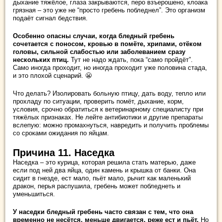
дыхание тяжёлое, глаза закрываются, перо взъерошено, клоака
грязная – это уже не “просто гребень побледнел”. Это организм
подаёт сигнал бедствия.
Особенно опасны случаи, когда бледный гребень
сочетается с поносом, кровью в помёте, хрипами, отёком
головы, сильной слабостью или заболеванием сразу
нескольких птиц.
Тут не надо ждать, пока “само пройдёт”.
Само иногда проходит, но иногда проходит уже половина стада,
и это плохой сценарий. 😬
Что делать? Изолировать больную птицу, дать воду, тепло или
прохладу по ситуации, проверить помёт, дыхание, корм,
условия, срочно обратиться к ветеринарному специалисту при
тяжёлых признаках. Не лейте антибиотики и другие препараты
вслепую: можно промахнуться, навредить и получить проблемы
со сроками ожидания по яйцам.
Причина 11. Наседка
Наседка – это курица, которая решила стать матерью, даже
если под ней два яйца, один камень и крышка от банки. Она
сидит в гнезде, ест мало, пьёт мало, рычит как маленький
дракон, перья распушила, гребень может побледнеть и
уменьшиться.
У наседки бледный гребень часто связан с тем, что она
временно не несётся, меньше двигается, реже ест и пьёт.
Но