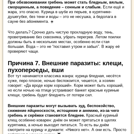
При обезвоживании гребень может стать бледным, вялым,
сморщенным, а поведение – сонным и слабым.
Если ещё и
жара, это опасно. Курица в шубе из перьев, в курятнике-
душегубке, без тени и воды – это не несушка, а бедолага в
сауне без абонемента. ☀️
Что делать? Срочно дать чистую прохладную воду, тень,
проветривание без сквозняка, убрать перегрев. Летом поилки
должны быть в нескольких местах, особенно если стая
большая. Вода – это не “поставил утром и забыл”. В жару её
проверяют чаще.
Причина 7. Внешние паразиты: клещи,
пухопероеды, вши
Вот тут начинается классика жанра: курица бледная, несётся
хуже, перо плохое, ночью беспокоится, чешется, а хозяин
говорит: «Да вроде корм хороший». Корм может быть хороший,
но если ночью на птице устраивают банкет красные куриные
клещи, гребень будет бледнеть от потери сил.
Внешние паразиты могут вызывать зуд, беспокойство,
снижение яйценоскости, истощение и анемию, из-за чего
гребень и серёжки становятся бледнее.
Красный куриный
клещ особенно коварен: днём он может прятаться в щелях
курятника, а ночью выходит питаться. То есть вы днём
смотрите на курицу и думаете: «Никого нет». А они есть. Просто