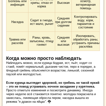
Болезнь или
осмотр,
хрипы, отказ от
Высокая
инфекция
ветеринарная
корма
помощь
Контролировать
Средняя
Сидит в гнезде,
воду, корм,
Наседка
при долгом
ест мало, рычит
паразитов и
сидении
состояние
Изолировать,
Раны, кровь,
Средняя
Травма или
обработать раны,
залысины, птицу
или
расклёв
устранить причины
гоняют
высокая
расклёва
Когда можно просто наблюдать
Наблюдать можно, если курица бодрая, ест, пьёт, ходит со
стаей, помёт нормальный, дыхание чистое, перо в порядке, а
бледный гребень объясняется возрастом, линькой, сезонной
паузой или молодостью.
Если курица выглядит здоровой, но гребень не такой яркий
– это не повод устраивать ночное заседание у курятника.
Просто отметьте изменения и посмотрите динамику. Иногда
через неделю всё становится понятно: молодка покраснела и
занеслась, линяющая обросла пером, наседка вышла из
режима “я дракон на яйцах”. 🐉