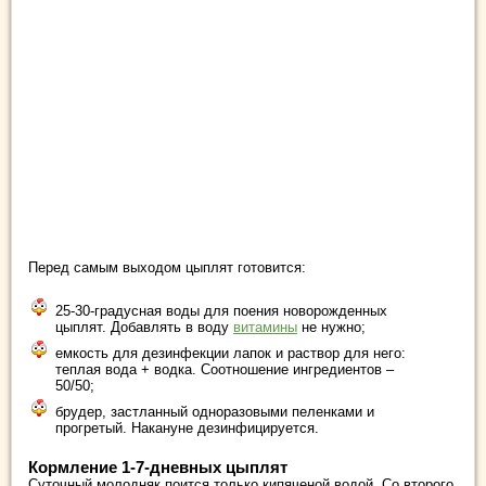
Перед самым выходом цыплят готовится:
25-30-градусная воды для поения новорожденных
цыплят. Добавлять в воду
витамины
не нужно;
емкость для дезинфекции лапок и раствор для него:
теплая вода + водка. Соотношение ингредиентов –
50/50;
брудер, застланный одноразовыми пеленками и
прогретый. Накануне дезинфицируется.
Кормление 1-7-дневных цыплят
Суточный молодняк поится только кипяченой водой. Со второго