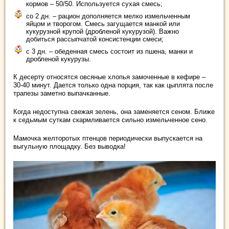
кормов – 50/50. Используется сухая смесь;
со 2 дн. – рацион дополняется мелко измельченным
яйцом и творогом. Смесь загущается манкой или
кукурузной крупой (дробленой кукурузой). Важно
добиться рассыпчатой консистенции смеси;
с 3 дн. – обеденная смесь состоит из пшена, манки и
дробленой кукурузы.
К десерту относятся овсяные хлопья замоченные в кефире –
30-40 минут. Дается только одна порция, так как цыплята после
трапезы заметно выпачканные.
Когда недоступна свежая зелень, она заменяется сеном. Ближе
к седьмым суткам скармливается сильно измельченное сено.
Мамочка желторотых птенцов периодически выпускается на
выгульную площадку. Без выводка!