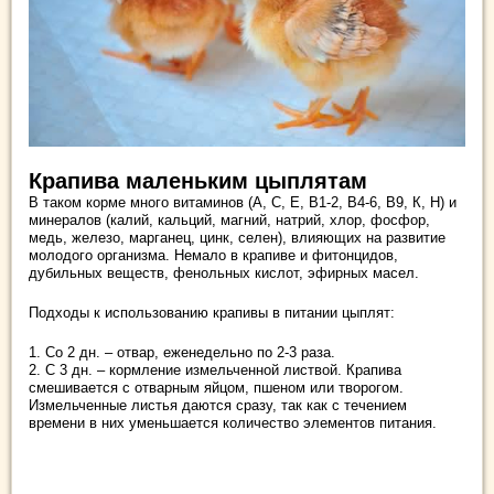
Крапива маленьким цыплятам
В таком корме много витаминов (А, С, Е, В1-2, В4-6, В9, К, Н) и
минералов (калий, кальций, магний, натрий, хлор, фосфор,
медь, железо, марганец, цинк, селен), влияющих на развитие
молодого организма. Немало в крапиве и фитонцидов,
дубильных веществ, фенольных кислот, эфирных масел.
Подходы к использованию крапивы в питании цыплят:
1. Со 2 дн. – отвар, еженедельно по 2-3 раза.
2. С 3 дн. – кормление измельченной листвой. Крапива
смешивается с отварным яйцом, пшеном или творогом.
Измельченные листья даются сразу, так как с течением
времени в них уменьшается количество элементов питания.