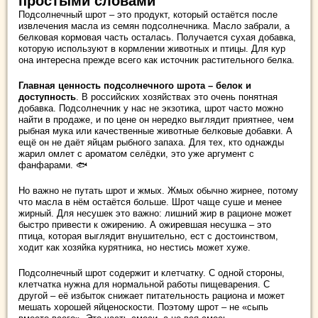
простыми словами
Подсолнечный шрот – это продукт, который остаётся после
извлечения масла из семян подсолнечника. Масло забрали, а
белковая кормовая часть осталась. Получается сухая добавка,
которую используют в кормлении животных и птицы. Для кур
она интересна прежде всего как источник растительного белка.
Главная ценность подсолнечного шрота – белок и
доступность
. В российских хозяйствах это очень понятная
добавка. Подсолнечник у нас не экзотика, шрот часто можно
найти в продаже, и по цене он нередко выглядит приятнее, чем
рыбная мука или качественные животные белковые добавки. А
ещё он не даёт яйцам рыбного запаха. Для тех, кто однажды
жарил омлет с ароматом селёдки, это уже аргумент с
фанфарами. 🐟
Но важно не путать шрот и жмых. Жмых обычно жирнее, потому
что масла в нём остаётся больше. Шрот чаще суше и менее
жирный. Для несушек это важно: лишний жир в рационе может
быстро привести к ожирению. А ожиревшая несушка – это
птица, которая выглядит внушительно, ест с достоинством,
ходит как хозяйка курятника, но нестись может хуже.
Подсолнечный шрот содержит и клетчатку. С одной стороны,
клетчатка нужна для нормальной работы пищеварения. С
другой – её избыток снижает питательность рациона и может
мешать хорошей яйценоскости. Поэтому шрот – не «сыпь