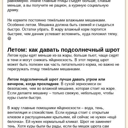
равномерно. Иначе главные птицы съедят больше, слабые
меньше, а вы получите не рацион, а куриную социальную
драму.
Не кормите постоянно тяжёлыми влажными мешанками.
Особенно летом. Мешанка должна быть свежей и съедаться
быстро. Остатки убрать. В жару влажный корм портится
быстрее, чем дачник успевает вспомнить, куда положил тяпку.
😄
Летом: как давать подсолнечный шрот
Летом куры едят меньше из-за жары, больше пьют, чаще сидят
в тени и могут снижать яйценоскость. В этот период шрот
может быть полезен как часть питательного корма, но важно не
перегружать птицу тяжёлыми мешанками.
Летом подсолнечный шрот лучше давать утром или
вечером, когда прохладнее
. В сухой зерносмеси он
безопаснее, чем во влажной мешанке, которая стоит на жаре.
Если делаете мешанку – только свежую, небольшую, чтобы
куры съели быстро.
В жару главные помощники яйценоскости – вода, тень,
вентиляция и спокойствие. Если курица стоит с открытым
клювом и распущенными крыльями, ей сейчас не нужен «ещё
белочка». Ей нужен нормальный климат. Шрот не заменяет
тень. Хотя куры были бы рады, если бы мешок шрота сам