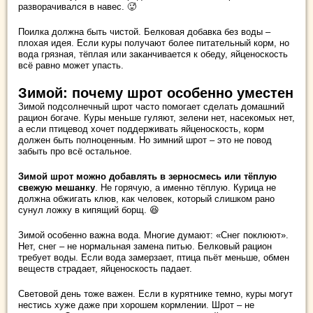
разворачивался в навес. 🥵
Поилка должна быть чистой. Белковая добавка без воды –
плохая идея. Если куры получают более питательный корм, но
вода грязная, тёплая или заканчивается к обеду, яйценоскость
всё равно может упасть.
Зимой: почему шрот особенно уместен
Зимой подсолнечный шрот часто помогает сделать домашний
рацион богаче. Куры меньше гуляют, зелени нет, насекомых нет,
а если птицевод хочет поддерживать яйценоскость, корм
должен быть полноценным. Но зимний шрот – это не повод
забыть про всё остальное.
Зимой шрот можно добавлять в зерносмесь или тёплую
свежую мешанку
. Не горячую, а именно тёплую. Курица не
должна обжигать клюв, как человек, который слишком рано
сунул ложку в кипящий борщ. 😆
Зимой особенно важна вода. Многие думают: «Снег поклюют».
Нет, снег – не нормальная замена питью. Белковый рацион
требует воды. Если вода замерзает, птица пьёт меньше, обмен
веществ страдает, яйценоскость падает.
Световой день тоже важен. Если в курятнике темно, куры могут
нестись хуже даже при хорошем кормлении. Шрот – не