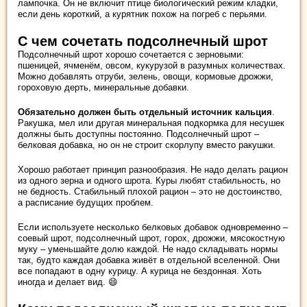
лампочка. Он не включит птице биологический режим кладки,
если день короткий, а курятник похож на погреб с перьями.
С чем сочетать подсолнечный шрот
Подсолнечный шрот хорошо сочетается с зерновыми:
пшеницей, ячменём, овсом, кукурузой в разумных количествах.
Можно добавлять отруби, зелень, овощи, кормовые дрожжи,
гороховую дерть, минеральные добавки.
Обязательно должен быть отдельный источник кальция
.
Ракушка, мел или другая минеральная подкормка для несушек
должны быть доступны постоянно. Подсолнечный шрот –
белковая добавка, но он не строит скорлупу вместо ракушки.
Хорошо работает принцип разнообразия. Не надо делать рацион
из одного зерна и одного шрота. Куры любят стабильность, но
не бедность. Стабильный плохой рацион – это не достоинство,
а расписание будущих проблем.
Если используете несколько белковых добавок одновременно –
соевый шрот, подсолнечный шрот, горох, дрожжи, мясокостную
муку – уменьшайте долю каждой. Не надо складывать нормы
так, будто каждая добавка живёт в отдельной вселенной. Они
все попадают в одну курицу. А курица не бездонная. Хоть
иногда и делает вид. 😄