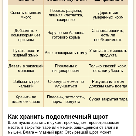
Перекос рациона,
Сыпать слишком
Держаться
лишняя клетчатка,
много
умеренных норм
ожирение
Добавлять к
Сначала оценить,
Нарушение баланса
комбикорму без
есть ли
готового корма
причины
необходимость
Путать шрот и
Учитывать жирность
Риск раскормить птицу
жирный жмых
продукта
Давать в закисшей
Проблемы с
Только свежий корм,
мешанке
пищеварением
остатки убирать
Забывать про
Скорлупа может не
Ракушка или мел
кальций
улучшиться
должны быть всегда
Хранить во
Плесень, затхлость,
Сухая закрытая тара
влажном сарае
порча продукта
Как хранить подсолнечный шрот
Шрот нужно хранить в сухом, прохладном, проветриваемом
месте, в закрытой таре или мешке, защищённом от влаги и
мышей. Влага – главный враг. Отсыревший шрот может