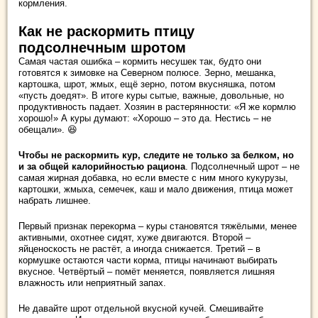
кормления.
Как не раскормить птицу
подсолнечным шротом
Самая частая ошибка – кормить несушек так, будто они
готовятся к зимовке на Северном полюсе. Зерно, мешанка,
картошка, шрот, жмых, ещё зерно, потом вкусняшка, потом
«пусть доедят». В итоге куры сытые, важные, довольные, но
продуктивность падает. Хозяин в растерянности: «Я же кормлю
хорошо!» А куры думают: «Хорошо – это да. Нестись – не
обещали». 😆
Чтобы не раскормить кур, следите не только за белком, но
и за общей калорийностью рациона
. Подсолнечный шрот – не
самая жирная добавка, но если вместе с ним много кукурузы,
картошки, жмыха, семечек, каш и мало движения, птица может
набрать лишнее.
Первый признак перекорма – куры становятся тяжёлыми, менее
активными, охотнее сидят, хуже двигаются. Второй –
яйценоскость не растёт, а иногда снижается. Третий – в
кормушке остаются части корма, птицы начинают выбирать
вкусное. Четвёртый – помёт меняется, появляется лишняя
влажность или неприятный запах.
Не давайте шрот отдельной вкусной кучей. Смешивайте