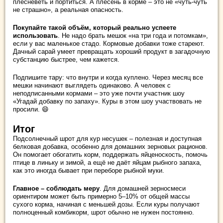
плесневеть и портиться. А плесень в корме – это не «чуть-чуть
не страшно», а реальная опасность.
Покупайте такой объём, который реально успеете
использовать
. Не надо брать мешок «на три года и потомкам»,
если у вас маленькое стадо. Кормовые добавки тоже стареют.
Дачный сарай умеет превращать хороший продукт в загадочную
субстанцию быстрее, чем кажется.
Подпишите тару: что внутри и когда куплено. Через месяц все
мешки начинают выглядеть одинаково. А человек с
неподписанными кормами – это уже почти участник шоу
«Угадай добавку по запаху». Куры в этом шоу участвовать не
просили. 😄
Итог
Подсолнечный шрот для кур несушек – полезная и доступная
белковая добавка, особенно для домашних зерновых рационов.
Он помогает обогатить корм, поддержать яйценоскость, помочь
птице в линьку и зимой, а ещё не даёт яйцам рыбного запаха,
как это иногда бывает при переборе рыбной муки.
Главное – соблюдать меру
. Для домашней зерносмеси
ориентиром может быть примерно 5–10% от общей массы
сухого корма, начиная с меньшей дозы. Если куры получают
полноценный комбикорм, шрот обычно не нужен постоянно.