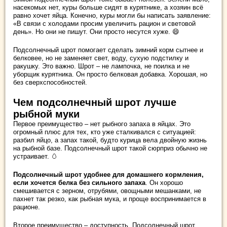
насекомых нет, куры больше сидят в курятнике, а хозяин всё
равно хочет яйца. Конечно, куры могли бы написать заявление:
«В связи с холодами просим увеличить рацион и световой
день». Но они не пишут. Они просто несутся хуже. 😄
Подсолнечный шрот помогает сделать зимний корм сытнее и
белковее, но не заменяет свет, воду, сухую подстилку и
ракушку. Это важно. Шрот – не лампочка, не поилка и не
уборщик курятника. Он просто белковая добавка. Хорошая, но
без сверхспособностей.
Чем подсолнечный шрот лучше
рыбной муки
Первое преимущество – нет рыбного запаха в яйцах. Это
огромный плюс для тех, кто уже сталкивался с ситуацией:
разбил яйцо, а запах такой, будто курица вела двойную жизнь
на рыбной базе. Подсолнечный шрот такой сюрприз обычно не
устраивает. 🥚
Подсолнечный шрот удобнее для домашнего кормления,
если хочется белка без сильного запаха
. Он хорошо
смешивается с зерном, отрубями, овощными мешанками, не
пахнет так резко, как рыбная мука, и проще воспринимается в
рационе.
Второе преимущество – доступность. Подсолнечный шрот