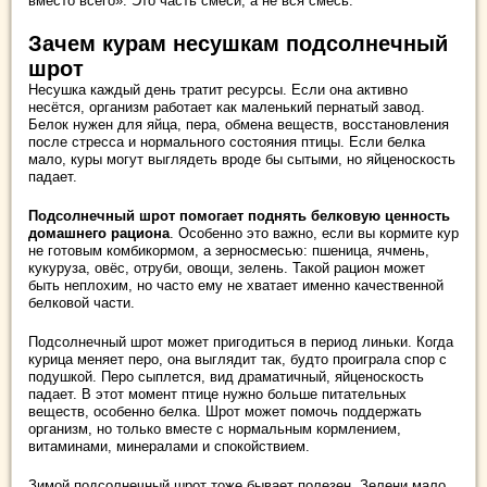
вместо всего». Это часть смеси, а не вся смесь.
Зачем курам несушкам подсолнечный
шрот
Несушка каждый день тратит ресурсы. Если она активно
несётся, организм работает как маленький пернатый завод.
Белок нужен для яйца, пера, обмена веществ, восстановления
после стресса и нормального состояния птицы. Если белка
мало, куры могут выглядеть вроде бы сытыми, но яйценоскость
падает.
Подсолнечный шрот помогает поднять белковую ценность
домашнего рациона
. Особенно это важно, если вы кормите кур
не готовым комбикормом, а зерносмесью: пшеница, ячмень,
кукуруза, овёс, отруби, овощи, зелень. Такой рацион может
быть неплохим, но часто ему не хватает именно качественной
белковой части.
Подсолнечный шрот может пригодиться в период линьки. Когда
курица меняет перо, она выглядит так, будто проиграла спор с
подушкой. Перо сыплется, вид драматичный, яйценоскость
падает. В этот момент птице нужно больше питательных
веществ, особенно белка. Шрот может помочь поддержать
организм, но только вместе с нормальным кормлением,
витаминами, минералами и спокойствием.
Зимой подсолнечный шрот тоже бывает полезен. Зелени мало,