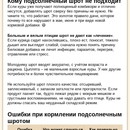
Кому подсолнечный шрот не подходит
Если куры уже получают полноценный комбикорм и отлично
несутся, добавлять шрот сверху без причины не нужно. Не
чините то, что работает. Это золотое правило дачи, которое
почему-то все нарушают в мае, июне и при виде новой
кормовой добавки. 😆
Больным и вялым птицам шрот не дают как «лечение»
.
Если курица сидит нахохлившись, плохо ест, поносит, тяжело
дышит или выглядит слабой, сначала нужно понять причину.
Белковая добавка не лечит инфекции, паразитов, перегрев,
отравление или стресс.
Молодняку шрот вводят аккуратно, с учётом возраста и
рациона. Цыплята – не маленькие взрослые куры. У них другие
потребности и более чувствительное пищеварение.
Не используйте шрот плохого качества: отсыревший,
заплесневелый, с запахом затхлости или прогорклости. Если
продукт пахнет так, будто лежал рядом с мокрым мешком и
грустными воспоминаниями, не надо давать его птице. Куры не
должны спасать ваш неудачный складской режим.
Ошибки при кормлении подсолнечным
шротом
Ошибка
Что может случиться
Как правильно