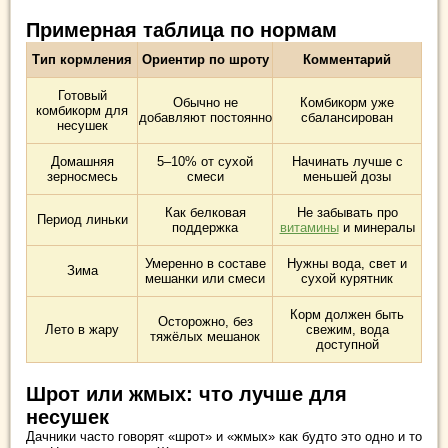
Примерная таблица по нормам
Тип кормления
Ориентир по шроту
Комментарий
Готовый
Обычно не
Комбикорм уже
комбикорм для
добавляют постоянно
сбалансирован
несушек
Домашняя
5–10% от сухой
Начинать лучше с
зерносмесь
смеси
меньшей дозы
Как белковая
Не забывать про
Период линьки
поддержка
витамины
и минералы
Умеренно в составе
Нужны вода, свет и
Зима
мешанки или смеси
сухой курятник
Корм должен быть
Осторожно, без
Лето в жару
свежим, вода
тяжёлых мешанок
доступной
Шрот или жмых: что лучше для
несушек
Дачники часто говорят «шрот» и «жмых» как будто это одно и то