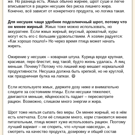
же. Но разница есть. Жмых обычно жирнее, шрот суше и легче
вписывается в рацион несушек без риска лишнего жира.
Конечно, всё зависит от конкретного продукта, но логика такая.
Для несушек чаще удобнее подсолнечный шрот, потому что
он менее жирный
. Жмых тоже можно использовать, но
аккуратнее. Если жмых жирный, вкусный, ароматный, куры
могут есть его с большим удовольствием. А хозяин радуется:
«Как хорошо пошло!» Но через время птица может начать
жиреть.
Ожирение у несушек – коварная штука. Курица вроде крупная,
красивая, перо блестит, вид такой, будто жизнь удалась. А яиц
меньше. Почему? Потому что лишний жир мешает нормальной
продуктивности. Несушка должна быть крепкой, но не круглой,
как праздничная булка на лапках. 😄
Если используете жмых, держите дозу ниже и внимательно
следите за состоянием птицы. Если несушки тяжелеют,
двигаются меньше, яйценоскость падает – пересмотрите
рацион. Возможно, слишком много энергии и жира.
Шрот тоже нельзя сыпать без меры. Он менее жирный, но в нём
есть клетчатка. Если её слишком много, корм становится менее
питательным, птица может хуже использовать рацион. Поэтому
лучший вариант – не спорить, что «лучше навсегда», а
смотреть на качество продукта, дозировку и общий состав