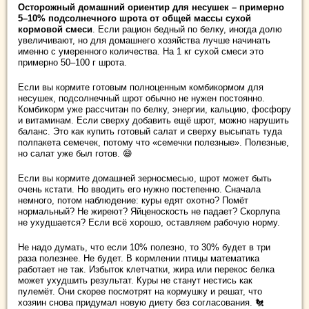
Осторожный домашний ориентир для несушек – примерно
5–10% подсолнечного шрота от общей массы сухой
кормовой смеси
. Если рацион бедный по белку, иногда долю
увеличивают, но для домашнего хозяйства лучше начинать
именно с умеренного количества. На 1 кг сухой смеси это
примерно 50–100 г шрота.
Если вы кормите готовым полноценным комбикормом для
несушек, подсолнечный шрот обычно не нужен постоянно.
Комбикорм уже рассчитан по белку, энергии, кальцию, фосфору
и витаминам. Если сверху добавить ещё шрот, можно нарушить
баланс. Это как купить готовый салат и сверху высыпать туда
полпакета семечек, потому что «семечки полезные». Полезные,
но салат уже был готов. 😄
Если вы кормите домашней зерносмесью, шрот может быть
очень кстати. Но вводить его нужно постепенно. Сначала
немного, потом наблюдение: куры едят охотно? Помёт
нормальный? Не жиреют? Яйценоскость не падает? Скорлупа
не ухудшается? Если всё хорошо, оставляем рабочую норму.
Не надо думать, что если 10% полезно, то 30% будет в три
раза полезнее. Не будет. В кормлении птицы математика
работает не так. Избыток клетчатки, жира или перекос белка
может ухудшить результат. Куры не станут нестись как
пулемёт. Они скорее посмотрят на кормушку и решат, что
хозяин снова придумал новую диету без согласования. 🐔