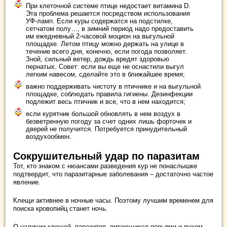
При клеточной системе птице недостает витамина D.
Эта проблема решается посредством использования
УФ-ламп. Если куры содержатся на подстилке,
сетчатом полу…, в зимний период надо предоставить
им ежедневный 2-часовой моцион на выгульной
площадке. Летом птицу можно держать на улице в
течение всего дня, конечно, если погода позволяет.
Зной, сильный ветер, дождь вредят здоровью
пернатых. Совет: если вы еще не оснастили выгул
легким навесом, сделайте это в ближайшее время;
важно поддерживать чистоту в птичнике и на выгульной
площадке, соблюдать правила гигиены. Дезинфекции
подлежит весь птичник и все, что в нем находится;
если курятник большой обновлять в нем воздух в
безветренную погоду за счет одних лишь форточек и
дверей не получится. Потребуется принудительный
воздухообмен.
Сокрушительный удар по паразитам
Тот, кто знаком с нюансами разведения кур не понаслышке
подтвердит, что паразитарные заболевания – достаточно частое
явление.
Клещи активнее в ночные часы. Поэтому лучшим временем для
поиска кровопийц станет ночь.
О наличии клещей, паразитов, питающихся перьями и пухом,