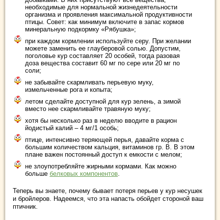
необходимые для нормальной жизнедеятельности
организма и проявления максимальной продуктивности
птицы. Совет: как минимум включите в запас кормов
минеральную подкормку «Рябушка»;
при каждом кормлении используйте серу. При желании
можете заменить ее глауберовой солью. Допустим,
поголовье кур составляет 20 особей, тогда разовая
доза вещества составит 60 мг по сере или 20 мг по
соли;
не забывайте скармливать перьевую муку,
измельченные рога и копыта;
летом сделайте доступной для кур зелень, а зимой
вместо нее скармливайте травяную муку;
хотя бы несколько раз в неделю вводите в рацион
йодистый калий – 4 мг/1 особь;
птице, интенсивно теряющей перья, давайте корма с
большим количеством кальция, витаминов гр. В. В этом
плане важен постоянный доступ к емкости с мелом;
не злоупотребляйте жирными кормами. Как можно
больше
белковых компонентов
.
Теперь вы знаете, почему бывает потеря перьев у кур несушек
и бройлеров. Надеемся, что эта напасть обойдет стороной ваш
птичник.