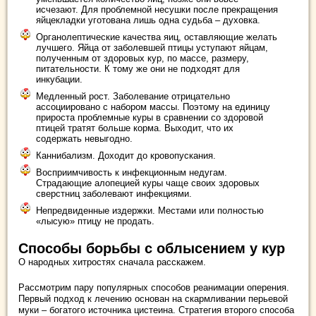
исчезают. Для проблемной несушки после прекращения
яйцекладки уготована лишь одна судьба – духовка.
Органолептические качества яиц, оставляющие желать
лучшего. Яйца от заболевшей птицы уступают яйцам,
полученным от здоровых кур, по массе, размеру,
питательности. К тому же они не подходят для
инкубации.
Медленный рост. Заболевание отрицательно
ассоциировано с набором массы. Поэтому на единицу
прироста проблемные куры в сравнении со здоровой
птицей тратят больше корма. Выходит, что их
содержать невыгодно.
Каннибализм. Доходит до кровопускания.
Восприимчивость к инфекционным недугам.
Страдающие алопецией куры чаще своих здоровых
сверстниц заболевают инфекциями.
Непредвиденные издержки. Местами или полностью
«лысую» птицу не продать.
Способы борьбы с облысением у кур
О народных хитростях сначала расскажем.
Рассмотрим пару популярных способов реанимации оперения.
Первый подход к лечению основан на скармливании перьевой
муки – богатого источника цистеина. Стратегия второго способа