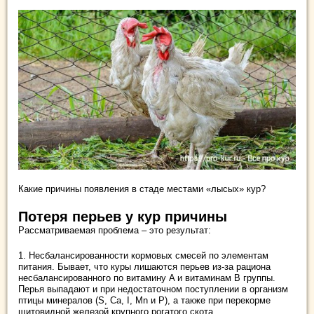
Какие причины появления в стаде местами «лысых» кур?
Потеря перьев у кур причины
Рассматриваемая проблема – это результат:
1. Несбалансированности кормовых смесей по элементам
питания. Бывает, что куры лишаются перьев из-за рациона
несбалансированного по витамину A и витаминам B группы.
Перья выпадают и при недостаточном поступлении в организм
птицы минералов (S, Ca, I, Mn и P), а также при перекорме
щитовидной железой крупного рогатого скота.