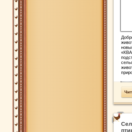
Добр
живо
новы
«КВА
подс
сель
живо
приро
Чит
Сел
пти