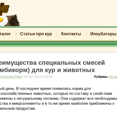
талог
Статьи про кур
Контакты
Инкубаторы
еимущества специальных смесей
омбикорм) для кур и животных
:
Курочка Ряба
/ 29 Окт 2021 в 13:19
Рубрика:
Инте
ый день. В последнее время появились корма для
скохозяйственных животных, которые по составу и свойствам
лижены к натуральному питанию. Они содержат все необходим
ства и микроэлементы и в то же время наиболее приближены к
ральным продуктам.