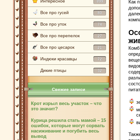
Интересное
899
Как 
допо
Все про гусей
80
дале
комп
Все про уток
74
Ос
Все про перепелок
27
жи
Все про цесарок
21
Комб
опре
Индюки красавцы
72
веще
видо
Дикие птицы
32
соде
разл
сост
Свежие записи
пита
з
Крот изрыл весь участок – что
это значит?
м
с
Курица решила стать мамой – 15
в
ошибок, которые могут сорвать
насиживание и погубить весь
Такж
вывод