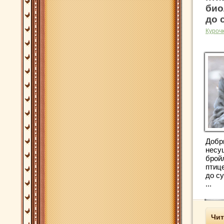
био
до 
Куроч
Добр
несу
брой
птице
до с
...
Чит