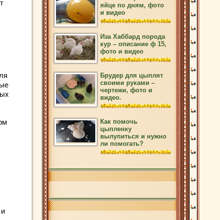
т
яйце по дням, фото
и видео
Иза Хаббард порода
кур – описание ф 15,
фото и видео
ля
Брудер для цыплят
своими руками –
ные
чертежи, фото и
ных
видео.
рм
Как помочь
цыпленку
вылупиться и нужно
ли помогать?
 и