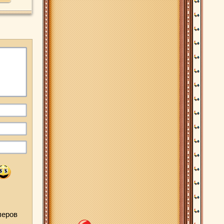
леров