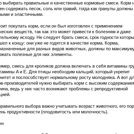
о выбирать правильные и качественные кормовые смеси. Корм 
ен содержать песок, соль или гравий, тогда как гранулы должны
ными и эластичными.
тоит покупать корм, если он был изготовлен с применением
ческих веществ, так как это может привести к болезням и даже
тельному исходу. Не следует брать смеси, срок годности котор
ел к концу: они уже не годятся в качестве корма. Корма,
назначенные для разных видов животных, должны по максимум
ржать полезные для них элементы.
имер, смесь для кроликов должна включать в себя витамины гр
итамины A и E. Для птицы необходим кальций, который укрепит
нитет и поспособствует нормальному росту молодняка. А вот д
ов-производителей нужно выбирать корм с высоким содержание
еина, ведь у них часто возникают проблемы с репродуктивной
цией.
правильного выбора важно учитывать возраст животного, его пор
ень продуктивности (плодовитость или молочность).
и»