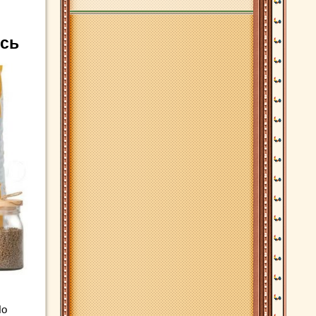
есь
Но