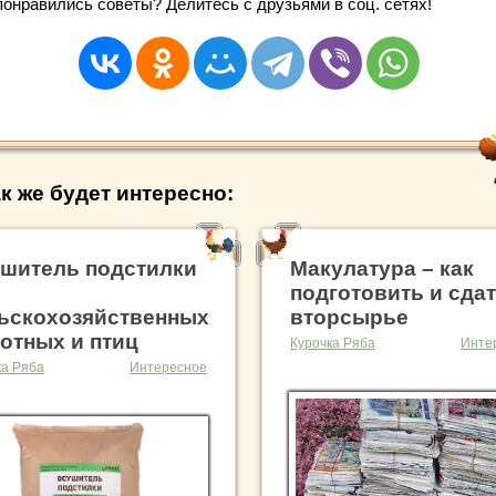
понравились советы? Делитесь с друзьями в соц. сетях!
к же будет интересно:
шитель подстилки
Макулатура – как
подготовить и сда
ьскохозяйственных
вторсырье
отных и птиц
Курочка Ряба
Инте
ка Ряба
Интересное