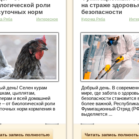
логической роли
на страже здоровь
суточных норм
безопасности
ка Ряба
Интересное
Курочка Ряба
Инте
Добрый день. В современ
ый день! Селен курам
мире, где забота о здоровь
шкам, цыплятам,
безопасности становится 
лерам и всей домашней
более важной, Республика
 – от биологической роли
Фумигационный Отряд (Р
уточных норм кормления в
выделяется ...
Читать запись полност
ать запись полностью