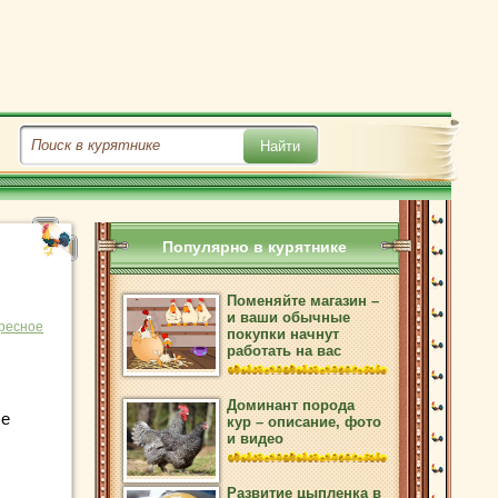
Популярно в курятнике
Поменяйте магазин –
и ваши обычные
ресное
покупки начнут
работать на вас
Доминант порода
ые
кур – описание, фото
и видео
Развитие цыпленка в