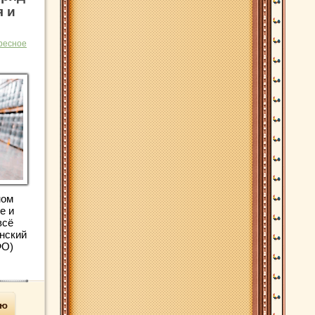
я и
ресное
ном
е и
всё
нский
ФО)
ью