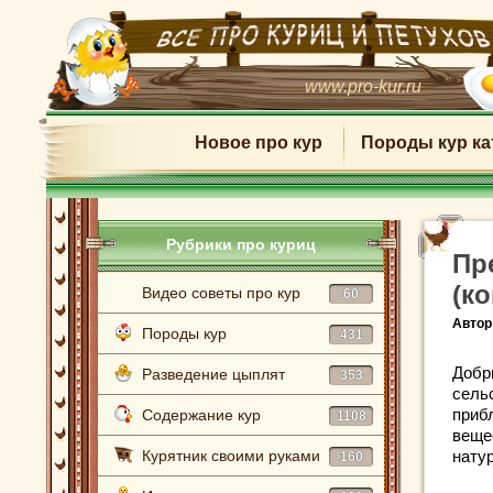
www.pro-kur.ru
Новое про кур
Породы кур ка
Рубрики про куриц
Пр
(к
Видео советы про кур
60
Автор
Породы кур
431
Добр
Разведение цыплят
353
сель
приб
Содержание кур
1108
веще
Курятник своими руками
нату
160