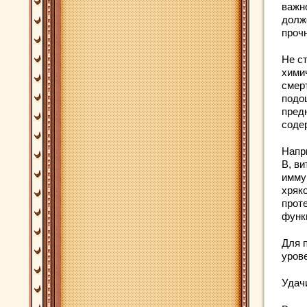
важн
долж
проч
Не с
хими
смер
подош
пред
соде
Напр
В, в
имму
хряк
прот
функ
Для 
уров
Удач