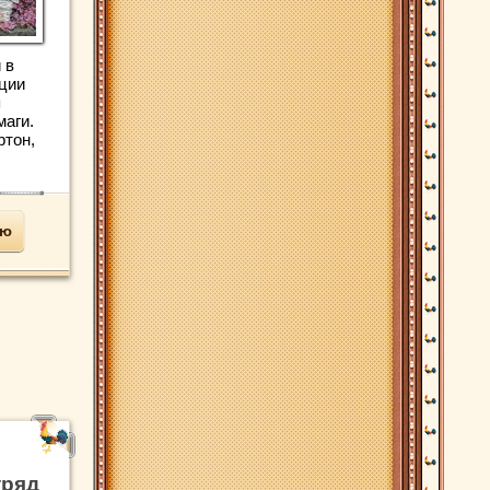
 в
ации
я
аги.
ртон,
ью
тряд