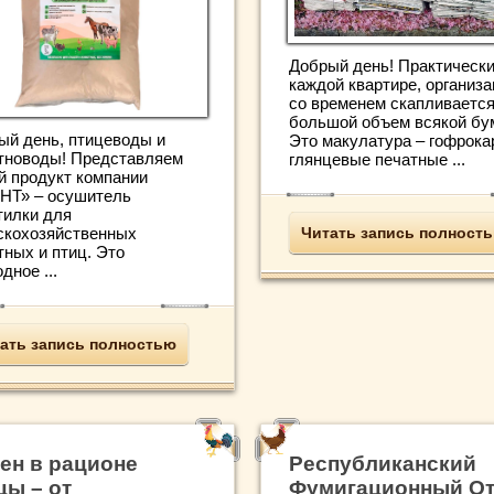
Добрый день! Практически
каждой квартире, организ
со временем скапливаетс
большой объем всякой бум
ый день, птицеводы и
Это макулатура – гофрока
тноводы! Представляем
глянцевые печатные ...
й продукт компании
НТ» – осушитель
тилки для
Читать запись полност
скохозяйственных
тных и птиц. Это
дное ...
ать запись полностью
ен в рационе
Республиканский
цы – от
Фумигационный О