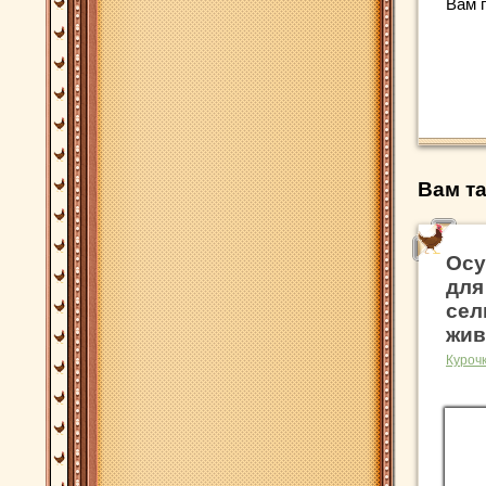
Вам 
Вам та
Осу
для
сел
жив
Куроч