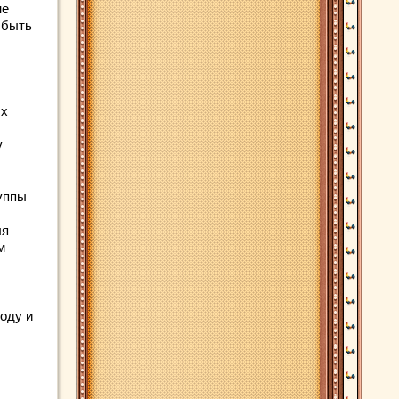
не
 быть
ых
у
уппы
ля
м
оду и