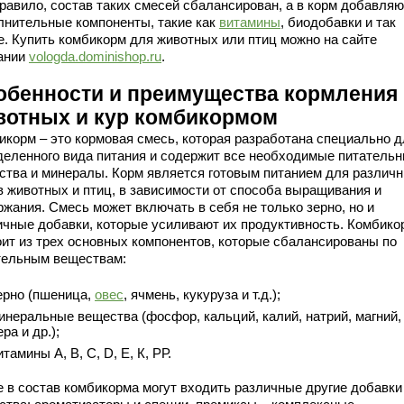
правило, состав таких смесей сбалансирован, а в корм добавляю
лнительные компоненты, такие как
витамины
, биодобавки и так
е. Купить комбикорм для животных или птиц можно на сайте
ании
vologda.dominishop.ru
.
обенности и преимущества кормления
вотных и кур комбикормом
икорм – это кормовая смесь, которая разработана специально д
деленного вида питания и содержит все необходимые питатель
ства и минералы. Корм является готовым питанием для различ
в животных и птиц, в зависимости от способа выращивания и
ржания. Смесь может включать в себя не только зерно, но и
ичные добавки, которые усиливают их продуктивность. Комбико
оит из трех основных компонентов, которые сбалансированы по
тельным веществам:
ерно (пшеница,
овес
, ячмень, кукуруза и т.д.);
инеральные вещества (фосфор, кальций, калий, натрий, магний,
ера и др.);
итамины А, В, С, D, Е, К, РР.
е в состав комбикорма могут входить различные другие добавки