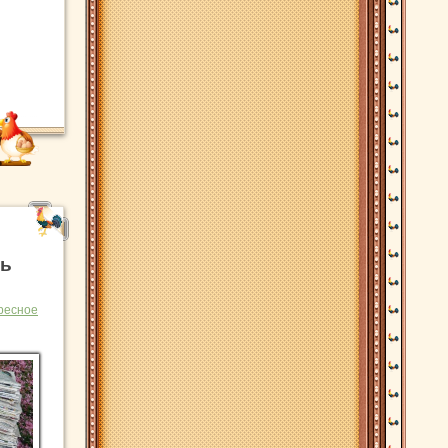
ть
ресное