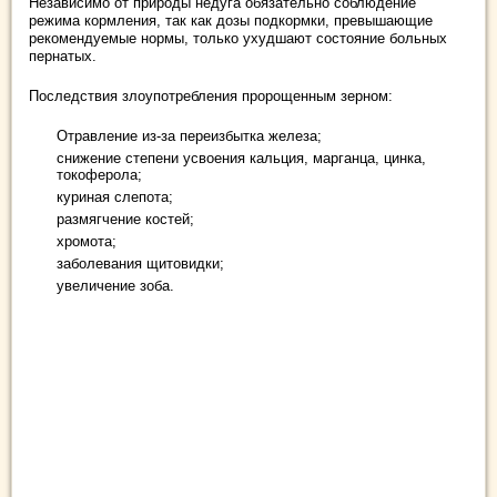
Независимо от природы недуга обязательно соблюдение
режима кормления, так как дозы подкормки, превышающие
рекомендуемые нормы, только ухудшают состояние больных
пернатых.
Последствия злоупотребления пророщенным зерном:
Отравление из-за переизбытка железа;
снижение степени усвоения кальция, марганца, цинка,
токоферола;
куриная слепота;
размягчение костей;
хромота;
заболевания щитовидки;
увеличение зоба.