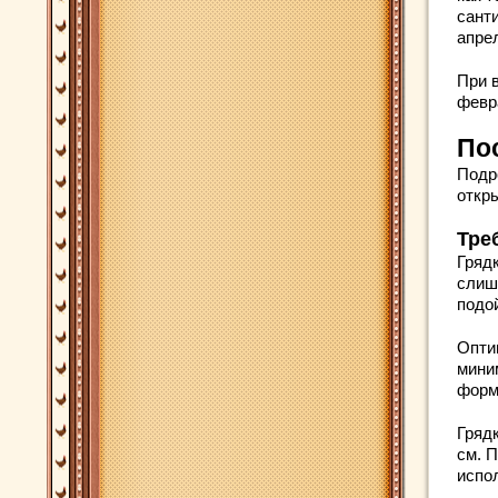
сант
апре
При 
февр
По
Подр
откры
Тре
Гряд
слиш
подо
Опти
мини
форм
Гряд
см. 
испо