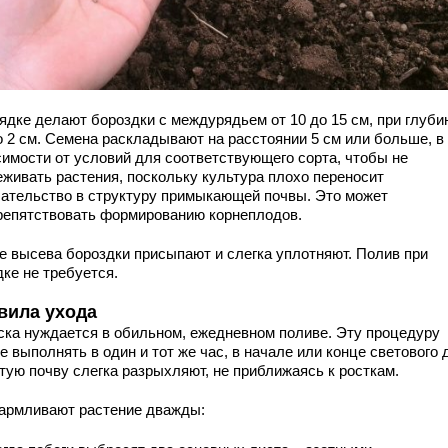
рядке делают бороздки с междурядьем от 10 до 15 см, при глуби
о 2 см. Семена раскладывают на расстоянии 5 см или больше, в
симости от условий для соответствующего сорта, чтобы не
еживать растения, поскольку культура плохо переносит
ательство в структуру примыкающей почвы. Это может
репятствовать формированию корнеплодов.
е высева бороздки присыпают и слегка уплотняют. Полив при
ке не требуется.
вила ухода
ска нуждается в обильном, ежедневном поливе. Эту процедуру
 выполнять в один и тот же час, в начале или конце светового 
тую почву слегка разрыхляют, не приближаясь к росткам.
армливают растение дважды: