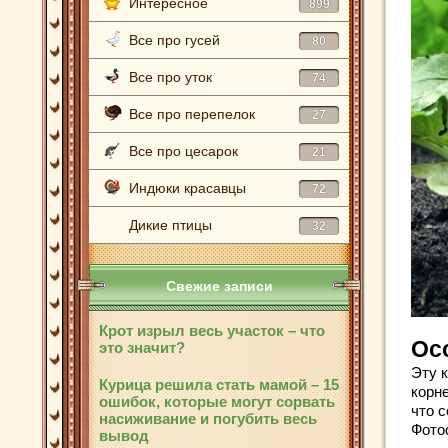
Интересное
899
Все про гусей
80
Все про уток
74
Все про перепелок
27
Все про цесарок
21
Индюки красавцы
72
Дикие птицы
32
Свежие записи
Крот изрыл весь участок – что
Ос
это значит?
Эту к
Курица решила стать мамой – 15
корн
ошибок, которые могут сорвать
что с
насиживание и погубить весь
Фото
вывод