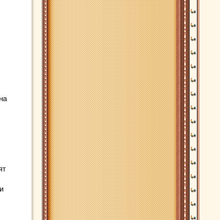
на
ят
и