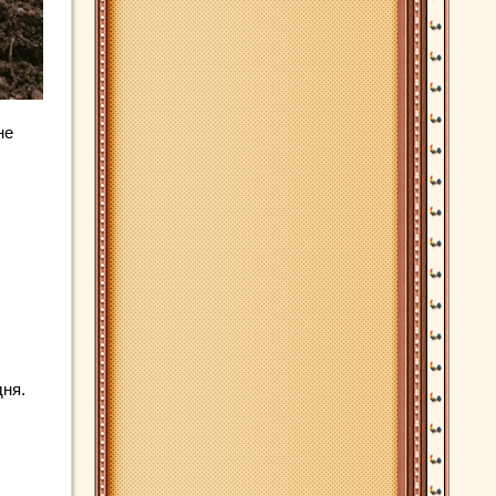
не
дня.