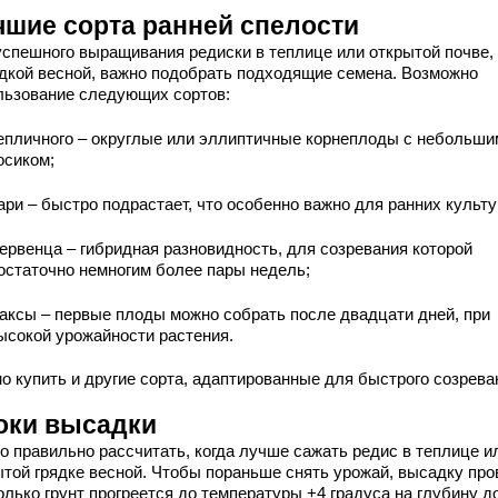
чшие сорта ранней спелости
успешного выращивания редиски в теплице или открытой почве,
дкой весной, важно подобрать подходящие семена. Возможно
льзование следующих сортов:
епличного – округлые или эллиптичные корнеплоды с небольши
осиком;
ари – быстро подрастает, что особенно важно для ранних культу
ервенца – гибридная разновидность, для созревания которой
остаточно немногим более пары недель;
аксы – первые плоды можно собрать после двадцати дней, при
ысокой урожайности растения.
о купить и другие сорта, адаптированные для быстрого созрева
оки высадки
о правильно рассчитать, когда лучше сажать редис в теплице и
ытой грядке весной. Чтобы пораньше снять урожай, высадку про
олько грунт прогреется до температуры +4 градуса на глубину д