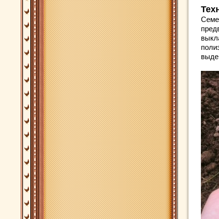
Тех
Семе
пред
выкл
поли
выде