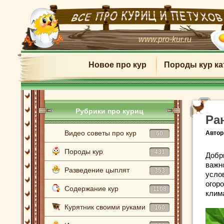
www.pro-kur.ru
Новое про кур
Породы кур ка
Рубрики про куриц
Ра
Видео советы про кур
Автор
60
Породы кур
431
Добр
важн
Разведение цыплят
353
усло
огор
Содержание кур
1108
клим
Курятник своими руками
160