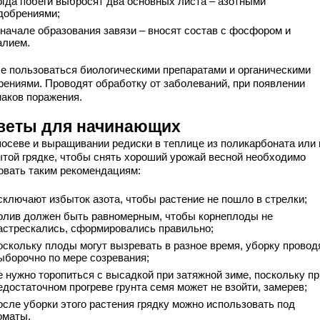
огда побеги выбросят два основных листа – азотными
добрениями;
 начале образования завязи – вносят состав с фосфором и
алием.
е пользоваться биологическими препаратами и органическими
рениями. Проводят обработку от заболеваний, при появлении
наков поражения.
веты для начинающих
посеве и выращивании редиски в теплице из поликарбоната или 
ытой грядке, чтобы снять хороший урожай весной необходимо
овать таким рекомендациям:
сключают избыток азота, чтобы растение не пошло в стрелки;
олив должен быть равномерным, чтобы корнеплоды не
астрескались, сформировались правильно;
оскольку плоды могут вызревать в разное время, уборку провод
ыборочно по мере созревания;
е нужно торопиться с высадкой при затяжной зиме, поскольку пр
едостаточном прогреве грунта семя может не взойти, замерев;
осле уборки этого растения грядку можно использовать под
оматы.