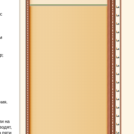
 с
м
р;
ния.
ли на
водят,
о пяти