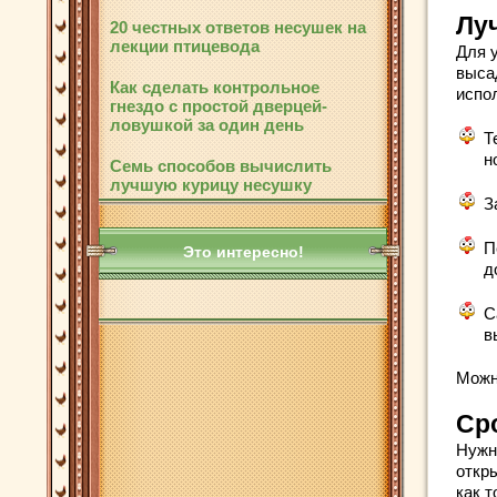
Лу
20 честных ответов несушек на
лекции птицевода
Для 
выса
Как сделать контрольное
испо
гнездо с простой дверцей-
ловушкой за один день
Т
н
Семь способов вычислить
лучшую курицу несушку
З
П
Это интересно!
д
С
в
Можн
Ср
Нужн
откр
как т