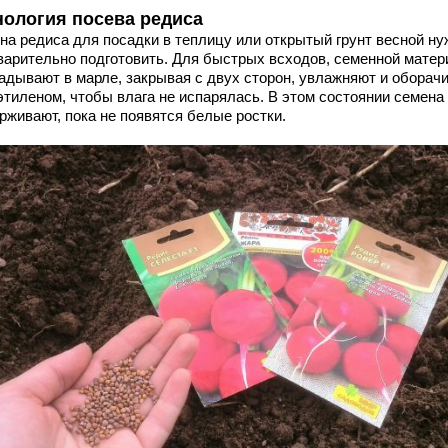
нология посева редиса
на редиса для посадки в теплицу или открытый грунт весной ну
варительно подготовить. Для быстрых всходов, семенной матер
адывают в марле, закрывая с двух сторон, увлажняют и оборач
этиленом, чтобы влага не испарялась. В этом состоянии семена
рживают, пока не появятся белые ростки.