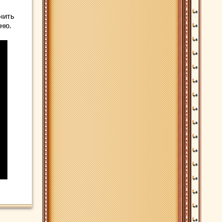
чить
еню.