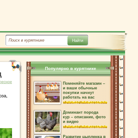
Популярно в курятнике
д
ресное
Поменяйте магазин –
и ваши обычные
покупки начнут
оза,
работать на вас
Доминант порода
кур – описание, фото
и видео
Развитие цыпленка в