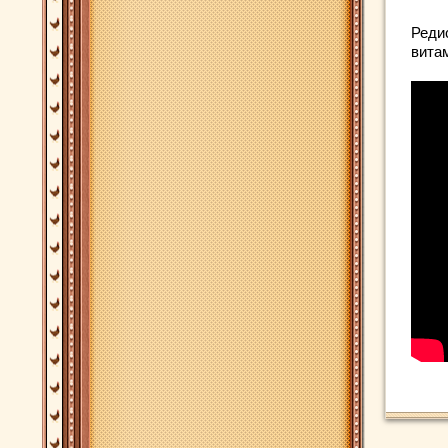
Реди
вита