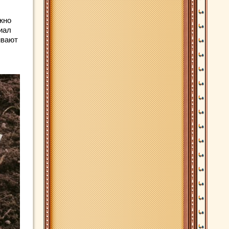
жно
иал
ивают