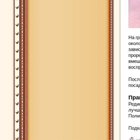
На г
окол
зави
прор
вмеш
восп
Посл
посад
Пра
Реди
лучше
Поли
Подк