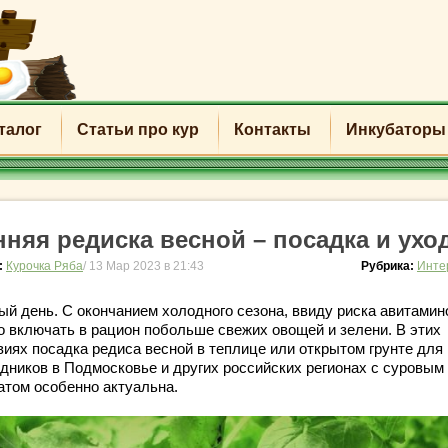
талог
Статьи про кур
Контакты
Инкубаторы
нняя редиска весной – посадка и ухо
:
Курочка Ряба
/ 13 Мар 2023 в 21:43
Рубрика:
Инте
ый день. С окончанием холодного сезона, ввиду риска авитамин
о включать в рацион побольше свежих овощей и зелени. В этих
виях посадка редиса весной в теплице или открытом грунте для
одников в Подмосковье и других российских регионах с суровым
атом особенно актуальна.