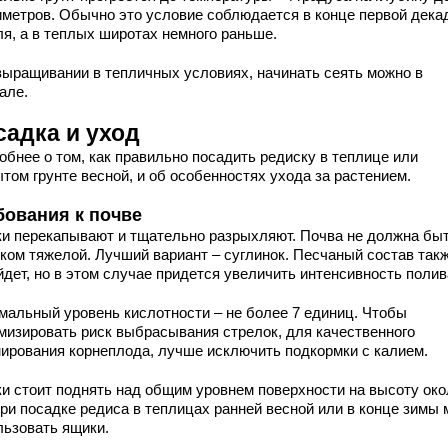
иметров. Обычно это условие соблюдается в конце первой дека
ля, а в теплых широтах немного раньше.
выращивании в тепличных условиях, начинать сеять можно в
але.
садка и уход
обнее о том, как правильно посадить редиску в теплице или
том грунте весной, и об особенностях ухода за растением.
бования к почве
ки перекапывают и тщательно разрыхляют. Почва не должна бы
ком тяжелой. Лучший вариант – суглинок. Песчаный состав так
йдет, но в этом случае придется увеличить интенсивность полив
мальный уровень кислотности – не более 7 единиц. Чтобы
мизировать риск выбрасывания стрелок, для качественного
ирования корнеплода, лучше исключить подкормки с калием.
ки стоит поднять над общим уровнем поверхности на высоту око
При посадке редиса в теплицах ранней весной или в конце зимы
льзовать ящики.