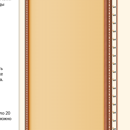
ды
ть
же
а.
ло 20
 можно