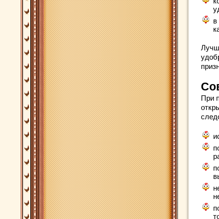
к
у
в
к
Лучш
удоб
приз
Со
При 
откр
след
и
п
р
п
в
н
н
п
т