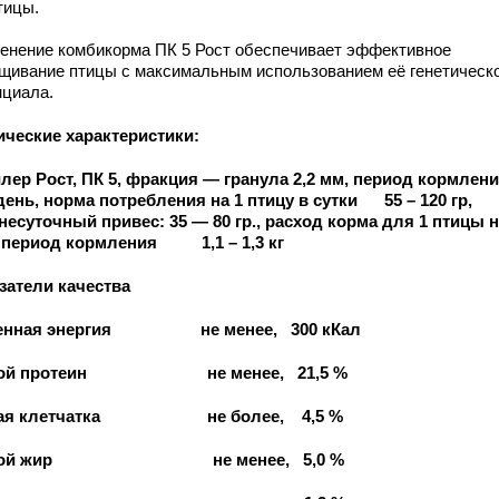
тицы.
енение комбикорма ПК 5 Рост обеспечивает эффективное
щивание птицы с максимальным использованием её генетическ
нциала.
ические характеристики:
лер Рост, ПК 5, фракция — гранула 2,2 мм, период кормлени
 день, норма потребления на 1 птицу в сутки 55 – 120 гр,
несуточный привес: 35 — 80 гр., расход корма для 1 птицы 
 период кормления 1,1 – 1,3 кг
затели качества
енная энергия не менее, 300 кКал
ой протеин не менее, 21,5 %
ая клетчатка не более, 4,5 %
рой жир не менее, 5,0 %