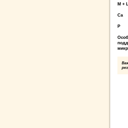
М 
C
P
Особ
подд
микр
Ва
ре