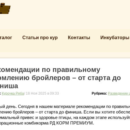
талог
Статьи про кур
Контакты
Инкубаторы
комендации по правильному
рмлению бройлеров – от старта до
ниша
:
Курочка Ряба
/ 18 Ноя 2025 в 09:33
Рубрика:
Разведение 
ый день. Сегодня в нашем материале рекомендации по правиль
лению бройлеров – от старта до финиша. Если вы хотите обесп
имальный привес и здоровье птицы, на каждом этапе используй
орационные комбикорма РД КОРМ ПРЕМИУМ.