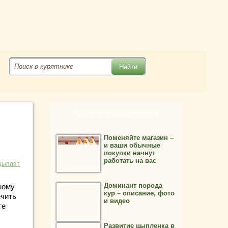
Популярно в курятнике
Поменяйте магазин –
и ваши обычные
покупки начнут
работать на вас
цыплят
Доминант порода
ному
кур – описание, фото
ечить
и видео
те
Развитие цыпленка в