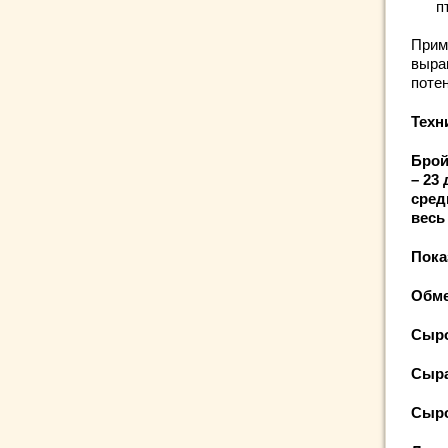
п
Прим
выра
поте
Техн
Брой
– 23
сред
весь
Пока
Обм
Сыр
Сыр
Сы