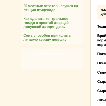
20 честных ответов несушек на
лекции птицевода
ВА
уро
Как сделать контрольное
гнездо с простой дверцей-
Техн
ловушкой за один день
Семь способов вычислить
Брой
лучшую курицу несушку
корм
корм
Это интересно!
Пока
Обм
Сы
Сы
Сы
Л