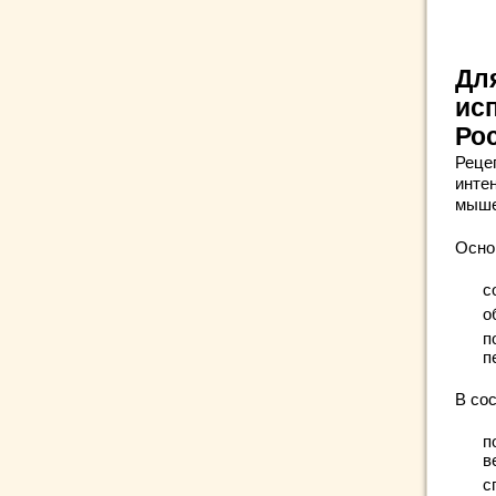
Для
ис
Ро
Реце
инте
мыше
Осно
с
о
п
п
В со
п
в
с