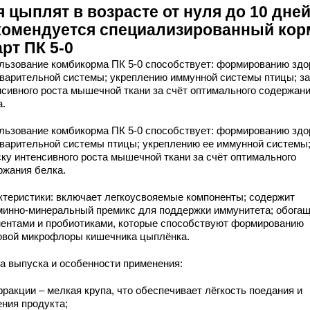
 цыплят в возрасте от нуля до 10 дне
комендуется специализированный кор
рт ПК 5-0
льзование комбикорма ПК 5-0 способствует: формированию здо
варительной системы; укреплению иммунной системы птицы; за
нсивного роста мышечной ткани за счёт оптимального содержан
а.
льзование комбикорма ПК 5-0 способствует: формированию здо
варительной системы птицы; укреплению ее иммунной системы
ску интенсивного роста мышечной ткани за счёт оптимального
ржания белка.
ктеристики: включает легкоусвояемые компоненты; содержит
минно-минеральный премикс для поддержки иммунитета; обога
ентами и пробиотиками, которые способствуют формированию
овой микрофлоры кишечника цыплёнка.
а выпуска и особенности применения:
фракции – мелкая крупа, что обеспечивает лёгкость поедания и
ения продукта;