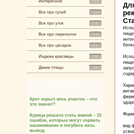
Интересное
899
Для
ре
Все про гусей
80
Ста
Все про уток
74
Испо
пище
Все про перепелок
27
инте
белк
Все про цесарок
21
Индюки красавцы
Испо
72
пище
Дикие птицы
запу
32
соде
Хара
Свежие записи
вита
ферм
Крот изрыл весь участок – что
здор
это значит?
Форм
Курица решила стать мамой – 15
ошибок, которые могут сорвать
насиживание и погубить весь
вид 
вывод
усво