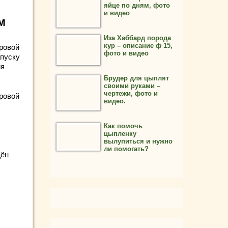
яйце по дням, фото
й
и видео
м
Иза Хаббард порода
кур – описание ф 15,
ровой
фото и видео
пуску
ия
Брудер для цыплят
своими руками –
чертежи, фото и
ровой
видео.
;
Как помочь
цыпленку
вылупиться и нужно
ли помогать?
щён