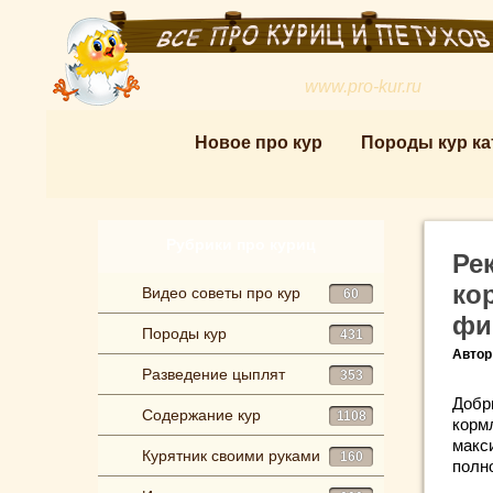
www.pro-kur.ru
Новое про кур
Породы кур ка
Рубрики про куриц
Ре
ко
Видео советы про кур
60
фи
Породы кур
431
Автор
Разведение цыплят
353
Добр
Содержание кур
1108
корм
макс
Курятник своими руками
160
полн