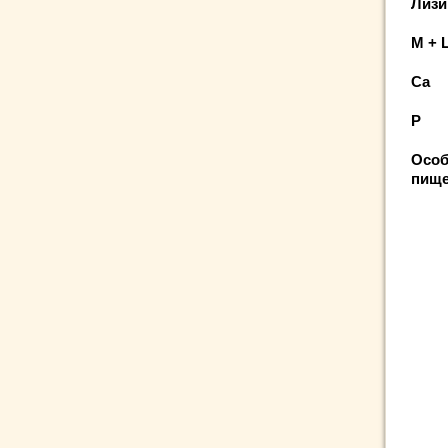
Ли
М 
Cа
P 
Особ
пище