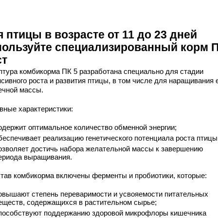
 птицы в возрасте от 11 до 23 дней
пользуйте специализированный корм П
ст
птура комбикорма ПК 5 разработана специально для стадии
нсивного роста и развития птицы, в том числе для наращивания 
чной массы.
вные характеристики:
одержит оптимальное количество обменной энергии;
беспечивает реализацию генетического потенциала роста птицы
озволяет достичь набора желательной массы к завершению
ериода выращивания.
став комбикорма включены ферменты и пробиотики, которые:
овышают степень переваримости и усвояемости питательных
еществ, содержащихся в растительном сырье;
пособствуют поддержанию здоровой микрофлоры кишечника