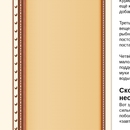
Куриц
ещё 
доба
Трет
веще
рыбн
пост
пост
Четв
мало,
подд
муки
воды,
Ск
не
Вот 
силь
побо
«завт