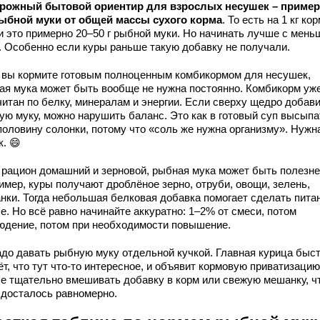
рожный бытовой ориентир для взрослых несушек – пример
ыбной муки от общей массы сухого корма
. То есть на 1 кг ко
и это примерно 20–50 г рыбной муки. Но начинать лучше с мень
. Особенно если куры раньше такую добавку не получали.
 вы кормите готовым полноценным комбикормом для несушек,
ая мука может быть вообще не нужна постоянно. Комбикорм уж
читан по белку, минералам и энергии. Если сверху щедро добав
ую муку, можно нарушить баланс. Это как в готовый суп высыпа
половину солонки, потому что «соль же нужна организму». Нужна
к. 😄
 рацион домашний и зерновой, рыбная мука может быть полезне
имер, куры получают дроблёное зерно, отруби, овощи, зелень,
нки. Тогда небольшая белковая добавка помогает сделать пита
е. Но всё равно начинайте аккуратно: 1–2% от смеси, потом
юдение, потом при необходимости повышение.
адо давать рыбную муку отдельной кучкой. Главная курица быс
т, что тут что-то интересное, и объявит кормовую приватизацию
е тщательно вмешивать добавку в корм или свежую мешанку, ч
 досталось равномерно.