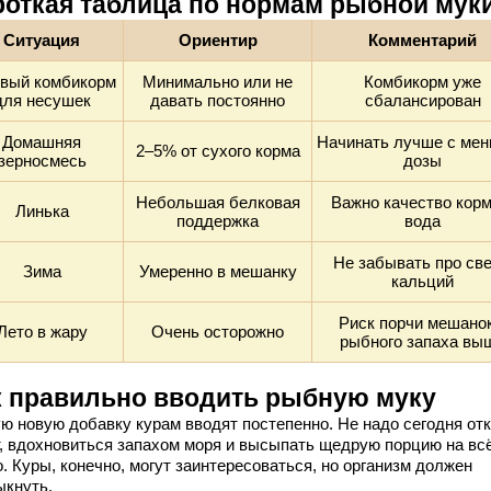
роткая таблица по нормам рыбной мук
Ситуация
Ориентир
Комментарий
овый комбикорм
Минимально или не
Комбикорм уже
для несушек
давать постоянно
сбалансирован
Домашняя
Начинать лучше с ме
2–5% от сухого корма
зерносмесь
дозы
Небольшая белковая
Важно качество корм
Линька
поддержка
вода
Не забывать про све
Зима
Умеренно в мешанку
кальций
Риск порчи мешанок
Лето в жару
Очень осторожно
рыбного запаха вы
к правильно вводить рыбную муку
ю новую добавку курам вводят постепенно. Не надо сегодня от
т, вдохновиться запахом моря и высыпать щедрую порцию на вс
. Куры, конечно, могут заинтересоваться, но организм должен
ыкнуть.