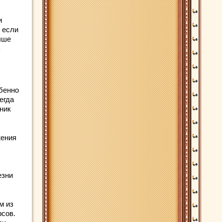
и
 если
чше
ь
обенно
егда
ник
жения
езни
м из
рсов.