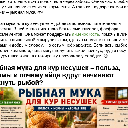
дке, которая «что-то подсыпала через забор». Очень часто рыб
 у яиц появляется из-за кормления. А главная подозреваемая в 
рии – рыбная мука. 🐟
ая мука для кур несушек – добавка полезная, питательная и
аемая. В ней много животного белка, аминокислот, фосфора,
оэлементов. Она может поддержать
яйценоскость
, помочь в лин
ить рацион зимой и выручить там, где кур кормят в основном зе
ами и добрым словом. Но есть у неё характер. Если дать рыбно
 слишком много, яйца могут получить такой привкус, будто несу
курятнике жила, а стажировку проходила у селёдки. 😄
бная мука для кур несушек – польза,
рмы и почему яйца вдруг начинают
хнуть рыбой?