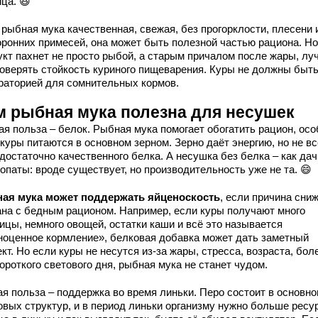
ца. 😆
 рыбная мука качественная, свежая, без прогорклости, плесени 
оронних примесей, она может быть полезной частью рациона. Но
укт пахнет не просто рыбой, а старым причалом после жары, лу
роверять стойкость куриного пищеварения. Куры не должны быт
раторией для сомнительных кормов.
м рыбная мука полезна для несушек
ая польза – белок. Рыбная мука помогает обогатить рацион, ос
куры питаются в основном зерном. Зерно даёт энергию, но не вс
достаточно качественного белка. А несушка без белка – как дач
опаты: вроде существует, но производительность уже не та. 😄
ая мука может поддержать яйценоскость
, если причина сни
ана с бедным рационом. Например, если куры получают много
ицы, немного овощей, остатки каши и всё это называется
ноценное кормление», белковая добавка может дать заметный
т. Но если куры не несутся из-за жары, стресса, возраста, бол
ороткого светового дня, рыбная мука не станет чудом.
ая польза – поддержка во время линьки. Перо состоит в основно
овых структур, и в период линьки организму нужно больше ресу