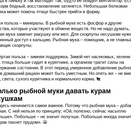
а в линьку и так выглядит так, будто её обидел вентилятор. Ес
корм бедный, восстановление затянется. Небольшая белковая
вка может помочь птице быстрее прийти в форму.
ья польза – минералы. В рыбной муке есть фосфор и другие
ства, которые участвуют в обмене веществ. Но не надо думать,
ая мука заменит ракушку или мел. Для скорлупы несушкам нуж
оянный доступ к кальцию. Рыбная мука – помощник, а не главны
авщик скорлупы.
ёртая польза – зимняя поддержка. Зимой нет насекомых, зелени
 птица больше сидит в курятнике, а организм тратит силы на
ержание состояния. В этот период умеренное добавление рыбн
 в домашний рацион может быть уместным. Но опять же – не вм
 света, сухого курятника и нормального корма. 🐔
олько рыбной муки давать курам
сушкам
здесь начинается самое важное. Потому что рыбная мука – доба
ная. С ней нельзя по принципу: «Ой, полезно, сейчас насыплю
льше». Побольше – не значит получше. Побольше иногда значи
рак пахнет прудом». 😬