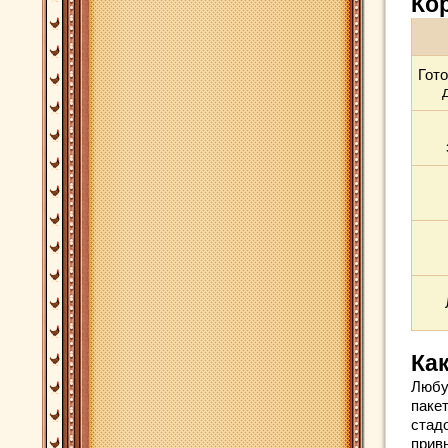
Ко
Гот
Ка
Любу
паке
стадо
прив