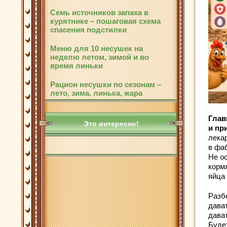
Семь источников запаха в
курятнике – пошаговая схема
спасения подстилки
Меню для 10 несушек на
неделю летом, зимой и во
время линьки
Рацион несушки по сезонам –
лето, зима, линька, жара
Глав
Это интересно!
и пр
лека
в фа
Не о
корм
яйца
Разб
дават
дава
Будет