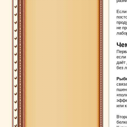
разни
Если
пост
прод
не п
лабо
Че
Перв
если 
даёт 
без л
Рыбн
связ
пшен
«пол
эффек
или к
Втор
белк