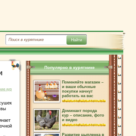
Популярно в курятнике
и
Поменяйте магазин –
и ваши обычные
ие кур
покупки начнут
работать на вас
есушек
 вы
Доминант порода
кур – описание, фото
инает
и видео
ночной
Развитие цыпленка в