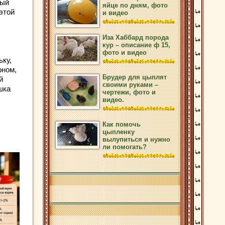
ный
яйце по дням, фото
этой
и видео
Иза Хаббард порода
кур – описание ф 15,
фото и видео
ьку,
рном,
Брудер для цыплят
й
своими руками –
шка
чертежи, фото и
видео.
Как помочь
цыпленку
вылупиться и нужно
ли помогать?