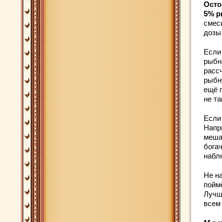
Осто
5% р
смес
дозы
Если
рыбн
расс
рыбн
ещё 
не та
Если
Напр
меша
богач
набл
Не н
поймё
Лучш
всем