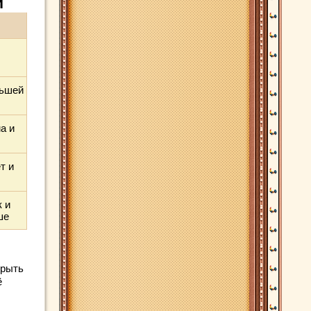
и
ньшей
а и
т и
 и
ше
крыть
ё