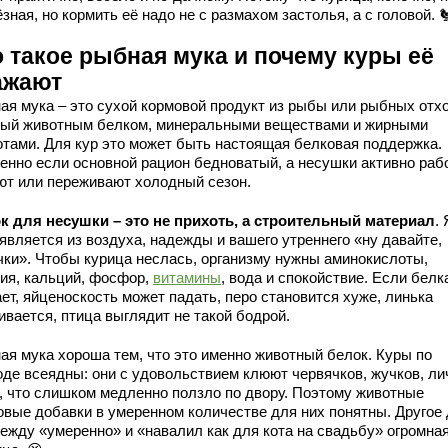
зная, но кормить её надо не с размахом застолья, а с головой. 
о такое рыбная мука и почему куры её
ажают
ая мука – это сухой кормовой продукт из рыбы или рыбных отх
тый животным белком, минеральными веществами и жирными
отами. Для кур это может быть настоящая белковая поддержка.
енно если основной рацион бедноватый, а несушки активно раб
ют или переживают холодный сезон.
к для несушки – это не прихоть, а строительный материал
.
является из воздуха, надежды и вашего утреннего «ну давайте,
чки». Чтобы курица неслась, организму нужны аминокислоты,
гия, кальций, фосфор,
витамины
, вода и спокойствие. Если белк
ет, яйценоскость может падать, перо становится хуже, линька
ивается, птица выглядит не такой бодрой.
ая мука хороша тем, что это именно животный белок. Куры по
оде всеядны: они с удовольствием клюют червячков, жучков, ли
ё, что слишком медленно ползло по двору. Поэтому животные
овые добавки в умеренном количестве для них понятны. Другое 
между «умеренно» и «навалил как для кота на свадьбу» огромна