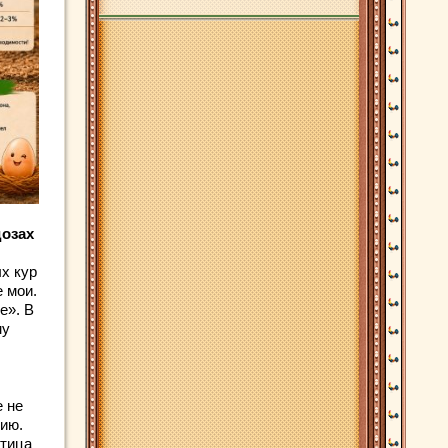
дозах
х кур
 мои.
е». В
му
е не
цию.
птица