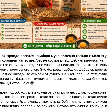
ная правда простая: рыбная мука полезна только в малых 
и хорошем качестве
. Это не кормовая волшебная палочка, не
рство от пустых гнёзд и не способ за неделю превратить обычны
брику золотых омлетов. Это белковая добавка. Добавка, дорогие
сновное блюдо. Не «сыпем от души». Не «чем больше, тем лучш
лении кур фраза «от души» иногда заканчивается фразой «поче
 пахнут странно?» 😬
ерём подробно, зачем нужна рыбная мука несушкам, сколько её
ь, как не переборщить, когда она особенно полезна, когда лучш
ть, почему яйца начинают пахнуть рыбой и как исправить ситуа
 практично, весело и по-дачному. Потому что курица, конечно, 