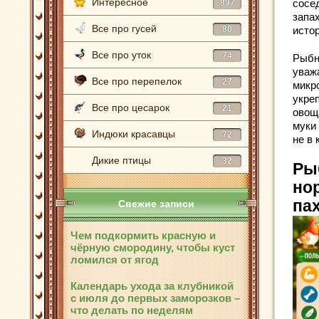
Интересное
сосе
897
запах
Все про гусей
80
исто
Все про уток
74
Рыбн
уваж
Все про перепелок
27
микр
укреп
Все про цесарок
21
овощ
муки
Индюки красавцы
72
не в 
Дикие птицы
32
Ры
но
па
Свежие записи
Чем подкормить красную и
чёрную смородину, чтобы куст
ломился от ягод
Календарь ухода за клубникой
с июля до первых заморозков –
что делать по неделям