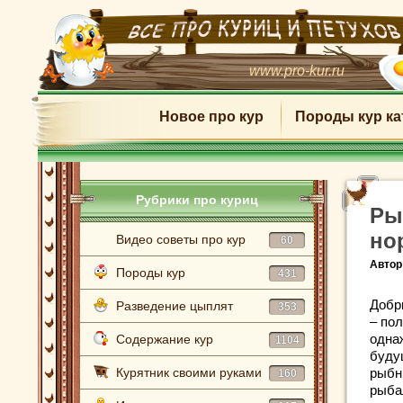
www.pro-kur.ru
Новое про кур
Породы кур ка
Рубрики про куриц
Ры
но
Видео советы про кур
60
Автор
Породы кур
431
Добр
Разведение цыплят
353
– по
одна
Содержание кур
1104
буду
Курятник своими руками
рыбн
160
рыбал