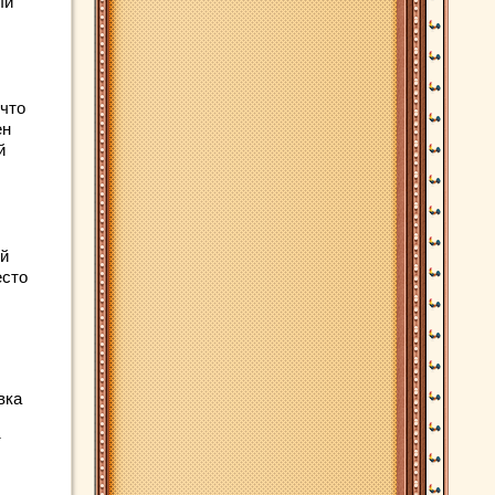
ли
 что
ен
й
ой
есто
вка
т