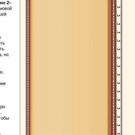
но 2–
рмовой
шей
е
ить
ть
, но
е.
ние
тро
.
тобы