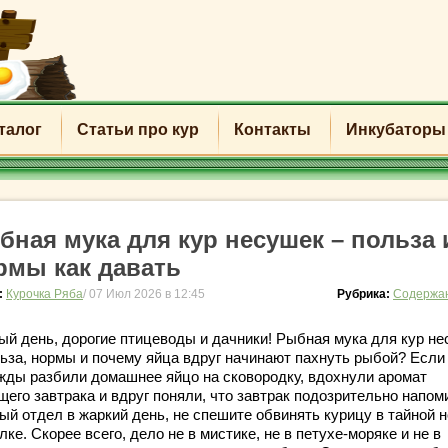
талог
Статьи про кур
Контакты
Инкубаторы
бная мука для кур несушек – польза 
рмы как давать
:
Курочка Ряба
/ 07 Июл 2026 в 12:45
Рубрика:
Содержан
ый день, дорогие птицеводы и дачники! Рыбная мука для кур н
льза, нормы и почему яйца вдруг начинают пахнуть рыбой? Если
жды разбили домашнее яйцо на сковородку, вдохнули аромат
щего завтрака и вдруг поняли, что завтрак подозрительно напом
ый отдел в жаркий день, не спешите обвинять курицу в тайной 
ке. Скорее всего, дело не в мистике, не в петухе-моряке и не в