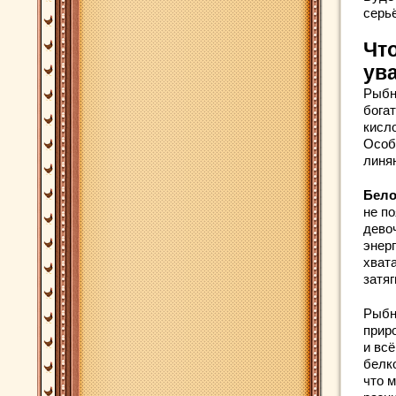
серьё
Чт
ув
Рыбн
бога
кисл
Особ
линя
Бело
не по
дево
энер
хвата
затяг
Рыбн
прир
и вс
белк
что 