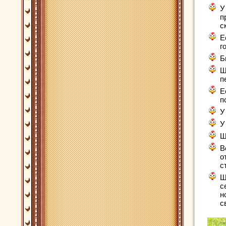
У
п
с
Е
г
Б
Ш
п
Е
п
У
У
Ш
В
о
с
Ш
с
н
с