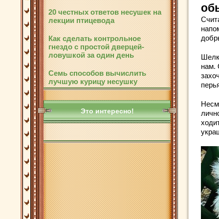
об
20 честных ответов несушек на
Счит
лекции птицевода
напо
добр
Как сделать контрольное
гнездо с простой дверцей-
ловушкой за один день
Шелк
нам. 
Семь способов вычислить
захоч
лучшую курицу несушку
перья
Несм
Это интересно!
личн
ходит
украш