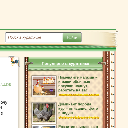
Популярно в курятнике
Поменяйте магазин –
и ваши обычные
ды кур
покупки начнут
работать на вас
хочу
Доминант порода
Я
кур – описание, фото
ые
и видео
Развитие цыпленка в