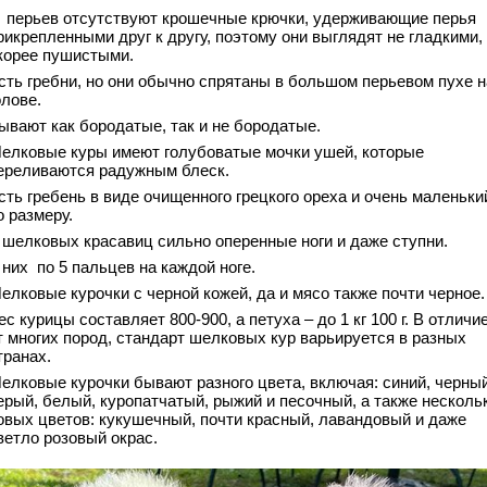
 перьев отсутствуют крошечные крючки, удерживающие перья
рикрепленными друг к другу, поэтому они выглядят не гладкими,
корее пушистыми.
сть гребни, но они обычно спрятаны в большом перьевом пухе н
олове.
ывают как бородатые, так и не бородатые.
елковые куры имеют голубоватые мочки ушей, которые
ереливаются радужным блеск.
сть гребень в виде очищенного грецкого ореха и очень маленьки
о размеру.
 шелковых красавиц сильно оперенные ноги и даже ступни.
 них по 5 пальцев на каждой ноге.
елковые курочки с черной кожей, да и мясо также почти черное.
ес курицы составляет 800-900, а петуха – до 1 кг 100 г. В отличи
т многих пород, стандарт шелковых кур варьируется в разных
транах.
елковые курочки бывают разного цвета, включая: синий, черный
ерый, белый, куропатчатый, рыжий и песочный, а также несколь
овых цветов: кукушечный, почти красный, лавандовый и даже
ветло розовый окрас.