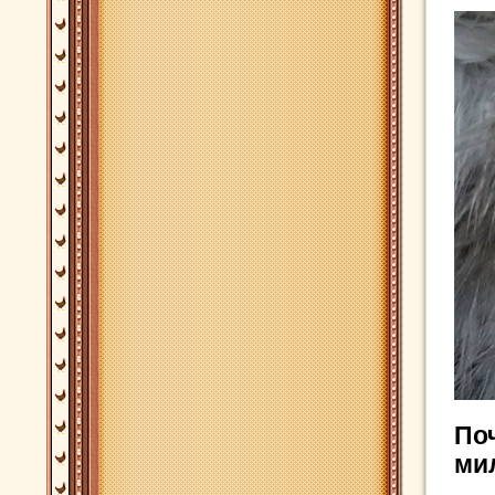
По
ми