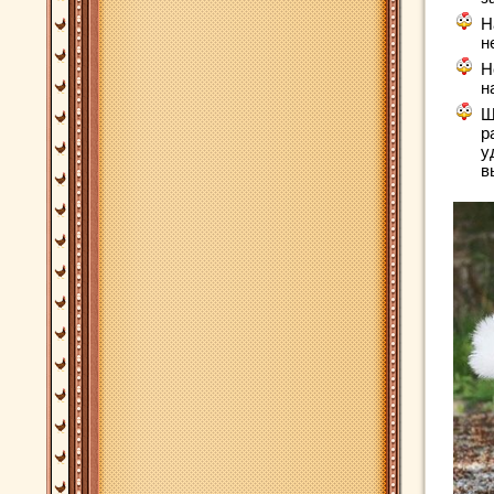
Н
н
Н
н
Ш
р
у
в