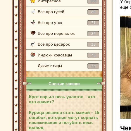
Интересное
899
У бо
еще 
Все про гусей
80
Все про уток
74
Все про перепелок
27
Все про цесарок
21
Индюки красавцы
72
Дикие птицы
32
Свежие записи
Крот изрыл весь участок – что
это значит?
Курица решила стать мамой – 15
ошибок, которые могут сорвать
насиживание и погубить весь
Че
вывод