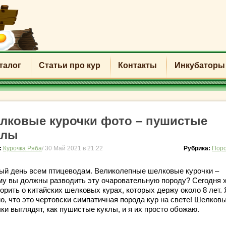
талог
Статьи про кур
Контакты
Инкубаторы
лковые курочки фото – пушистые
клы
:
Курочка Ряба
/ 30 Май 2021 в 21:22
Рубрика:
Поро
ый день всем птицеводам. Великолепные шелковые курочки –
му вы должны разводить эту очаровательную породу? Сегодня 
орить о китайских шелковых курах, которых держу около 8 лет. 
ю, что это чертовски симпатичная порода кур на свете! Шелков
ки выглядят, как пушистые куклы, и я их просто обожаю.