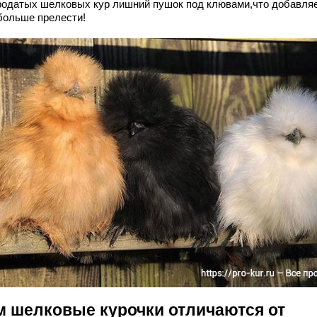
родатых шелковых кур лишний пушок под клювами,что добавля
больше прелести!
м шелковые курочки отличаются от