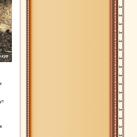
х
ут
к