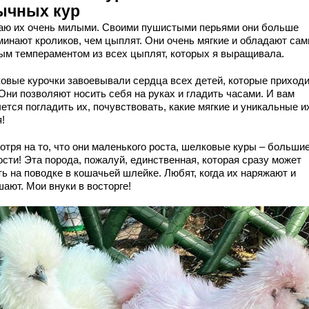
ычных кур
аю их очень милыми. Своими пушистыми перьями они больше
минают кроликов, чем цыплят. Они очень мягкие и обладают са
ым темпераментом из всех цыплят, которых я выращивала.
овые курочки завоевывали сердца всех детей, которые приходи
Они позволяют носить себя на руках и гладить часами. И вам
ется погладить их, почувствовать, какие мягкие и уникальные и
!
отря на то, что они маленького роста, шелковые куры – больши
ости! Эта порода, пожалуй, единственная, которая сразу может
ь на поводке в кошачьей шлейке. Любят, когда их наряжают и
ают. Мои внуки в восторге!