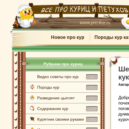
www.pro-kur.ru
Новое про кур
Породы кур ка
Рубрики про куриц
Ше
ку
Видео советы про кур
60
Автор
Породы кур
431
Добр
Разведение цыплят
353
поче
погов
Содержание кур
1108
дума
Курятник своими руками
куроч
160