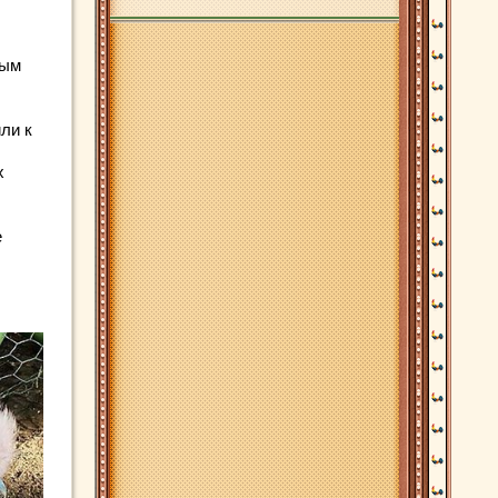
мым
ли к
х
е