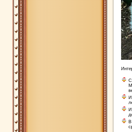
Инте
С
М
в
И
л
И
д
В
с