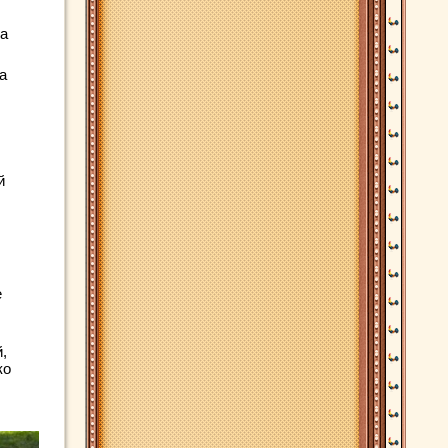
 а
а
й
е
,
ко