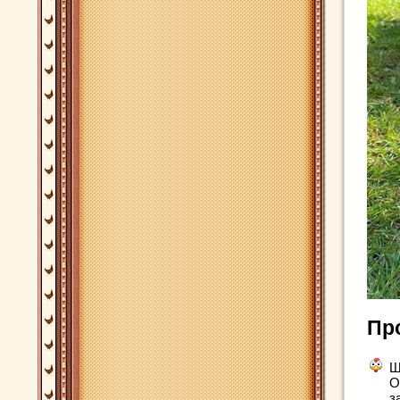
Пр
Ш
О
з