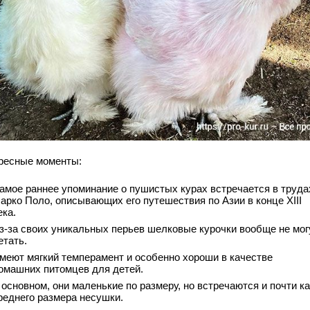
ресные моменты:
амое раннее упоминание о пушистых курах встречается в труда
арко Поло, описывающих его путешествия по Азии в конце XIII
ека.
з-за своих уникальных перьев шелковые курочки вообще не мог
етать.
меют мягкий темперамент и особенно хороши в качестве
омашних питомцев для детей.
 основном, они маленькие по размеру, но встречаются и почти ка
реднего размера несушки.