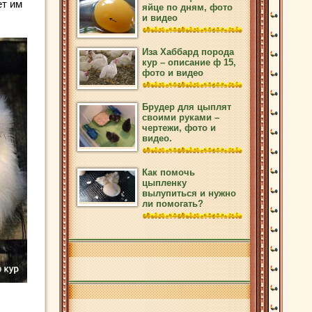
ет им
яйце по дням, фото
и видео
Иза Хаббард порода
кур – описание ф 15,
фото и видео
Брудер для цыплят
своими руками –
чертежи, фото и
видео.
Как помочь
цыпленку
вылупиться и нужно
ли помогать?