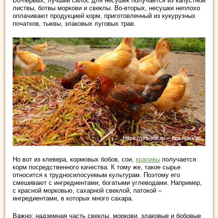
Во-первых, лучший силос для несушек получается из капустной
листвы, ботвы моркови и свеклы. Во-вторых, несушки неплохо
оплачивают продукцией корм, приготовленный из кукурузных
початков, тыквы, злаковых луговых трав.
Но вот из клевера, кормовых бобов, сои,
крапивы
получается
корм посредственного качества. К тому же, такое сырье
относится к трудносилосуемым культурам. Поэтому его
смешивают с ингредиентами, богатыми углеводами. Например,
с красной морковью, сахарной свеклой, патокой –
ингредиентами, в которых много сахара.
Важно: надземная часть свеклы, моркови, злаковые и бобовые