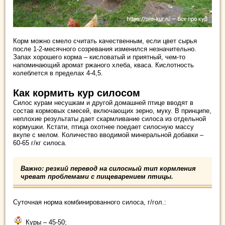
Корм можно смело считать качественным, если цвет сырья
после 1-2-месячного созревания изменился незначительно.
Запах хорошего корма – кисловатый и приятный, чем-то
напоминающий аромат ржаного хлеба, кваса. Кислотность
колеблется в пределах 4-4,5.
Как кормить кур силосом
Силос курам несушкам и другой домашней птице вводят в
состав кормовых смесей, включающих зерно, муку. В принципе,
неплохие результаты дает скармливание силоса из отдельной
кормушки. Кстати, птица охотнее поедает силосную массу
вкупе с мелом. Количество вводимой минеральной добавки –
60-65 г/кг силоса.
Важно: резкий перевод на силосный тип кормления
чреват проблемами с пищеварением птицы.
Суточная норма комбинированного силоса, г/гол.:
Куры – 45-50;