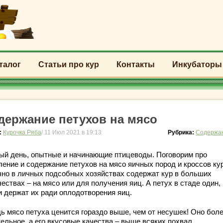
талог
Статьи про кур
Контакты
Инкубаторы
держание петухов на мясо
:
Курочка Ряба
/ 11 Июл 2021 в 19:13
Рубрика:
Содержан
ый день, опытные и начинающие птицеводы. Поговорим про
ление и содержание петухов на мясо яичных пород и кроссов кур
но в личных подсобных хозяйствах содержат кур в больших
ествах – на мясо или для получения яиц. А петух в стаде один,
и держат их ради оплодотворения яиц.
дь мясо петуха ценится гораздо выше, чем от несушек! Оно бол
ельное, а его вкусовые качества – выше всяких похвал.