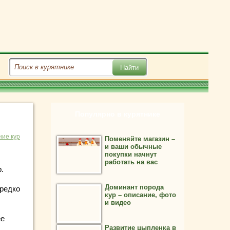
Популярно в курятнике
ие кур
Поменяйте магазин –
и ваши обычные
покупки начнут
работать на вас
.
Доминант порода
 редко
кур – описание, фото
и видео
ее
Развитие цыпленка в