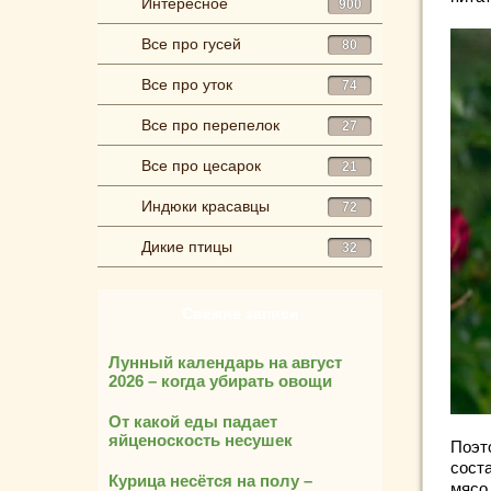
Интересное
900
Все про гусей
80
Все про уток
74
Все про перепелок
27
Все про цесарок
21
Индюки красавцы
72
Дикие птицы
32
Свежие записи
Лунный календарь на август
2026 – когда убирать овощи
От какой еды падает
яйценоскость несушек
Поэт
сост
Курица несётся на полу –
мясо 