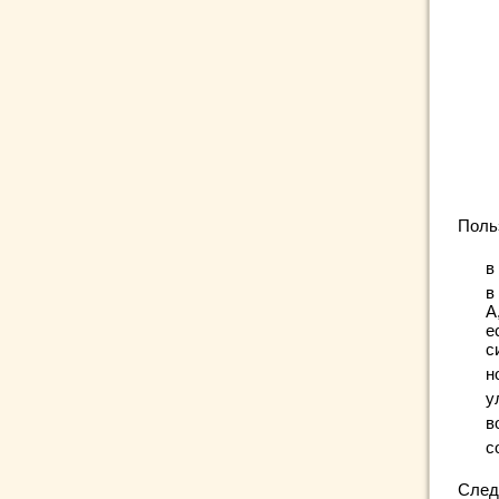
Поль
в
в
А
е
с
н
у
в
с
След