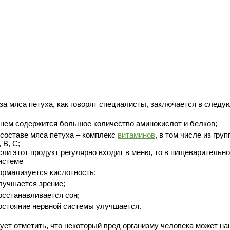
за мяса петуха, как говорят специалисты, заключается в следу
 нем содержится большое количество аминокислот и белков;
 составе мяса петуха – комплекс
витаминов
, в том числе из груп
, В, С;
сли этот продукт регулярно входит в меню, то в пищеварительн
истеме
ормализуется кислотность;
лучшается зрение;
осстанавливается сон;
остояние нервной системы улучшается.
ует отметить, что некоторый вред организму человека может на