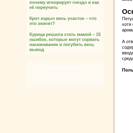
почему игнорирует гнездо и как
её переучить
Ос
Крот изрыл весь участок – что
Пету
это значит?
хотя 
аром
Курица решила стать мамой – 15
ошибок, которые могут сорвать
А отв
насиживание и погубить весь
содер
вывод
ввод
сред
Это интересно!
Поль