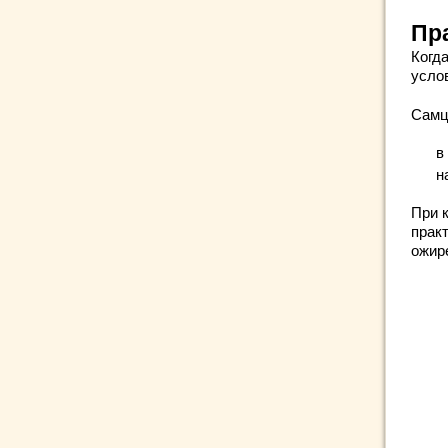
Пр
Когд
усло
Самц
в
н
При 
прак
ожир