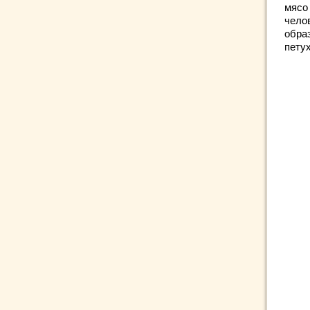
мясо 
чело
обра
петух