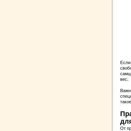
Если
свобо
самц
вес.
Важн
специ
тако
Пр
дл
От п