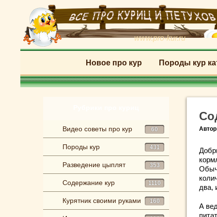
www.pro-kur.ru
Новое про кур
Породы кур ка
Рубрики про куриц
Со
Видео советы про кур
Автор
60
Породы кур
431
Добр
корм
Разведение цыплят
353
Обыч
колич
Содержание кур
1110
два, 
Курятник своими руками
160
А ве
питат