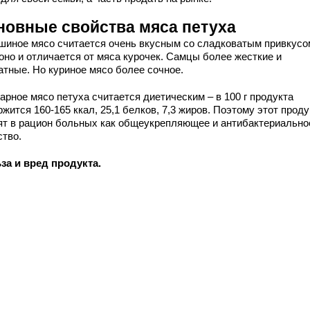
новные свойства мяса петуха
шиное мясо считается очень вкусным со сладковатым привкусо
оно и отличается от мяса курочек. Самцы более жесткие и
атные. Но куриное мясо более сочное.
арное мясо петуха считается диетическим – в 100 г продукта
жится 160-165 ккал, 25,1 белков, 7,3 жиров. Поэтому этот проду
ят в рацион больных как общеукрепляющее и антибактериально
ство.
за и вред продукта.